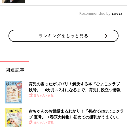
筒はもちろん持ち歩くし、外出前は必ずスポーツドリンクをコッ
プ1杯飲むようにしています。
Recommended by
――ほかに、苦労していることはありますか？
ランキングをもっと見る
満生 千尋が、メガネと補聴器をはずしてしまうことです。生後
9カ月から使っていますが、本人はつけるのが不快のようで、家
に帰ると靴を脱ぐようにどちらもはずしてしまうんです。最初の
ころは、こちらが無理につけようとすると、怒ってメガネをかん
だり、割ったりしてしまうこともありました(笑)。
関連記事
――かんだり、割ったり…！ はっきりと自己主張するタイプな
んですね。
育児の困ったがズバリ！解決する本『ひよこクラブ
秋号』 4カ月～2才になるまで、育児に役立つ情報が
満生 とても活発なんです。とにかく食べることが大好きで、お
いっぱい！
赤ちゃん・育児
なかがすくと、自分で冷蔵庫の前に踏み台を運んできて、冷蔵庫
をよじ登るようにして食べ物を探します。いつも帰宅後は夕飯ま
赤ちゃんのお世話まるわかり！『初めてのひよこクラ
でのつなぎで食パンを1枚あげるんですが、たりなくて、気がつ
ブ 夏号』〈巻頭大特集〉初めての授乳がうまくい
くと生野菜を丸かじりしていることもあります。生のピーマンを
く！ おっぱい・ミルクの基本と夏のトラブル 解決テ
赤ちゃん・育児
丸かじりしたときは、さすがに苦かったみたいで、ペッと出して