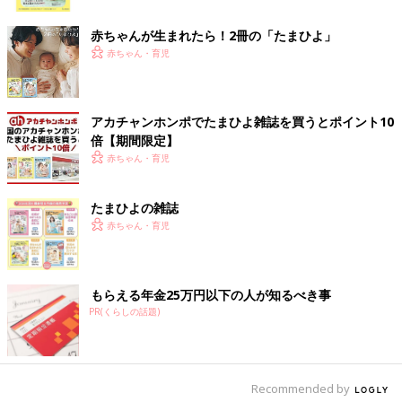
ク
いました(笑)。
赤ちゃんが生まれたら！2冊の「たまひよ」
また、よく走り回る子で、いつも、おもちゃを追いかけまわして
赤ちゃん・育児
います。入浴後は、私と追いかけっこ。すぐに保湿しなくてはい
けないのに、娘がリビングにあるすべり台をすべりたくて、走り
出してしまうんです。だから、私は全裸の千尋を追いかけて、最
アカチャンホンポでたまひよ雑誌を買うとポイント10
後はプロレス技みたいな体勢で、押さえて保湿をしています
倍【期間限定】
(笑)。
赤ちゃん・育児
こんなおてんばな一面があるんですが、一方で、笑顔が天使のよ
たまひよの雑誌
うにかわいくて、家族にとっては癒やしの存在なんです。病気を
赤ちゃん・育児
もって生まれることを自分で選んでわが家に来てくれた、勇敢な
天使のように感じることもあります。
「チーム千尋」で病気に向き合う
もらえる年金25万円以下の人が知るべき事
PR(くらしの話題)
Recommended by