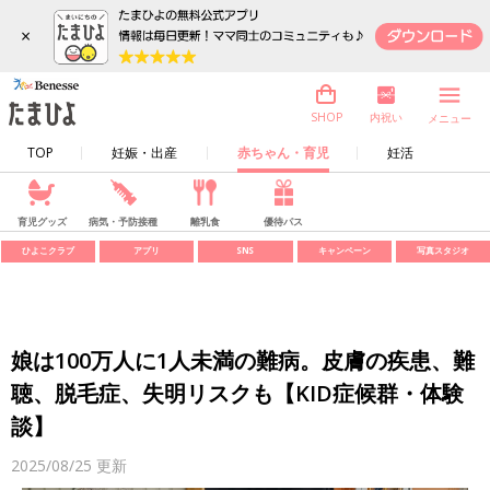
×
内祝い
SHOP
メニュー
TOP
妊娠・出産
赤ちゃん・育児
妊活
育児グッズ
病気・予防接種
離乳食
優待パス
ひよこクラブ
アプリ
SNS
キャンペーン
写真スタジオ
娘は100万人に1人未満の難病。皮膚の疾患、難
聴、脱毛症、失明リスクも【KID症候群・体験
談】
2025/08/25
更新