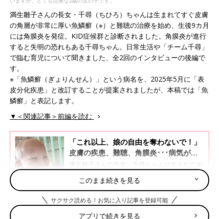
いますが、とても活発な2歳の女の子です。
満生雛子さんの長女・千尋（ちひろ）ちゃんは生まれてすぐ皮膚
の角層が非常に厚い魚鱗癬（※）と難聴の治療を始め、生後9カ月
には角膜炎を発症。KID症候群と診断されました。角膜炎が進行
すると失明の恐れもある千尋ちゃん。日常生活や「チーム千尋」
で臨む育児について聞きました、全2回のインタビューの後編で
す。
※「魚鱗癬（ぎょりんせん）」という病名を、2025年5月に「表
皮分化疾患」と改訂することが提案されましたが、本稿では「魚
鱗癬」と表記します。
▼＜関連記事＞前編を読む
「これ以上、娘の自由を奪わないで！」
皮膚の疾患、難聴、角膜炎･･･病気がわ
かるたびに打ちのめされた【KID症候
満生雛子さんの長女・千尋ちゃんは生まれてす
群・体験談】
ぐ遺伝性皮膚疾患である魚鱗癬と難聴の疑いで
このまま続きを見る
治療を始め、生後9カ月には角膜炎を発症し、
KID症候群と診断。角膜炎が進行すると失明の
サクサク読める！お気に入り記事を登録可能
恐れがあると宣告されています。一時は千尋ち
皮膚がんのリスクが高い疾患。脱水の危険も高くお
ゃんの病気が受け入れられず、引きこもりがち
アプリで続きを見る