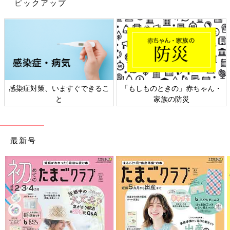
ピックアップ
こえているようですが、コミュニケーションは、手話や指文字、
ジェスチャーを使っています。また、生後6カ月から難聴の療育
に月に2回通い、言語聴覚士から手話や言語を学んでいます。
保育園
の先生も、千尋のために簡単な手話や指文字を学んで、コ
ミュニケーションをとってくれています。
4歳になる長男の珀も、私や夫が使う手話やジェスチャーを自然
感染症対策、いますぐできるこ
「もしものときの」赤ちゃん・
に覚えたようで、妹に手話やジェスチャーを使うこともありま
と
家族の防災
す。
――お兄ちゃんも頼りになる存在ですね。お兄ちゃんと千尋ちゃ
最新号
んは、どのような関係ですか？
満生 けんかも多いですが、よく一緒に踊ってはしゃいでいます
ね。珀は、「千尋ちゃん、座っとったらかわいい、動くと怪
獣！」と言っています(笑)。一方で、珀は、千尋のサポートもし
てくれます。娘が補聴器をつけ始めたとき、息子はまだ
3歳
でし
たが、補聴器をつける理由を話しておいたら、補聴器がはずれる
と「ママ、はずれているよ」と教えてくれました。