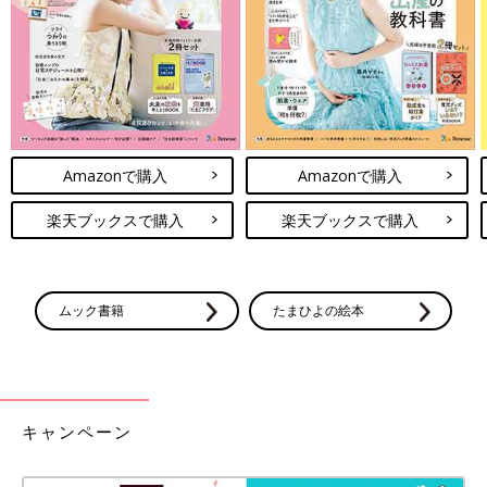
そんな2人を見ていると、言葉を超えて心でつながっていると感
じます。
――千尋ちゃんを助けてくれる存在がたくさんいるんですね。
満生 そうなんです。保育園の先生、療育の先生、病院のスタッ
Amazonで購入
Amazonで購入
フのみなさん、私の友人、そして家族。この「チーム千尋」で病
気と向き合い、育てていると思っています。うれしいことに、保
楽天ブックスで購入
楽天ブックスで購入
育園の先生は、先生のほうから「『チーム千尋』に入れてくださ
い」と言ってくれたんですよ。「チーム千尋」の存在があれば、
娘は大丈夫と思えます。
ムック書籍
たまひよの絵本
「魚鱗癬の会」の患者家族との交流で将来の見通し
が立った
キャンペーン