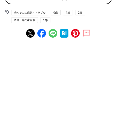
出かけ時はいつも重装備
だったという満生さん。妊娠や出産の経過、診
断後の葛藤と決意について聞きました。全2回
のインタビューの前編です。
赤ちゃんの病気・トラブル
0歳
1歳
2歳
医師・専門家監修
app