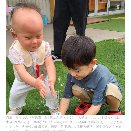
満生千尋ちゃん（写真左）と2歳上の珀（はく）くんきょうだい。千尋ちゃんは、
生後9カ月のとき、100万人に1人未満といわれているKID症候群であることがわか
りました。先天性の皮膚疾患、難聴、角膜炎による視力低下、脱毛症などを抱えて