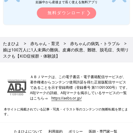
妊娠中から産後まで長く使える無料アプリ
千尋が
1歳
3カ月のときには、初めて交流会に参加し、同じKID症
候群の方やご家族の方からお話を聞いたり、私たちの話を聞いて
無料ダウンロード
いただき、気持ちが軽くなりました。たとえば、「何歳のときに
こんなことが起きたよ」といった体験談を聞いて、娘のさまざま
な症状がKID症候群によるものだと腹落ちしました。また、今後
の見通しになる情報としては、娘は難聴に加えて失明するリスク
もあるから、就学前にひらがなを習得しておいたほうがいいこと
たまひよ
赤ちゃん・育児
赤ちゃんの病気・トラブル
娘は100万人に1人未満の難病。皮膚の疾患、難聴、脱毛症、失明リ
もわかりました。
スクも【KID症候群・体験談】
先日も、1年ぶりの交流会に参加して、この1年間のできごとを報
告し合いました。何よりお互いの元気な姿を見られたのがうれし
くて、本当に行ってよかった。これからも会える機会を大切に、
ＡＢＪマークは、この電子書店・電子書籍配信サービスが、
著作権者からコンテンツ使用許諾を得た正規版配信サービス
参加していきたいと思っています。
であることを示す登録商標（登録番号 第11091000号）です。
ABJマークの詳細、ABJマークを掲示しているサービスの一覧
これからも「チーム千尋」がついている！まもなく
はこちら→
https://aebs.or.jp/
人工内耳の手術に挑戦
本サイトに掲載されている記事・写真・イラスト等のコンテンツの無断転載を禁じま
す。
たまひよについて
利用規約
ポリシー
医師・専門家一覧