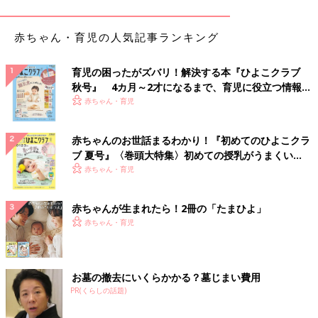
外出時のマストアイテムを身に着けた千尋ちゃん。遮光入りメガネ、アームカバ
ー、保冷ベストと首に巻く保冷剤を装着。
赤ちゃん・育児の人気記事ランキング
――千尋ちゃんの日常の育児では、どのようなケアが必要です
か？
育児の困ったがズバリ！解決する本『ひよこクラブ
満生さん（以下敬称略） 保湿ケアと目薬が欠かせません。保湿
秋号』 4カ月～2才になるまで、育児に役立つ情報が
ケアは1日2回。魚鱗癬は皮膚が乾燥しやすくバリア機能が弱いと
いっぱい！
赤ちゃん・育児
いう特徴があるため、朝と入浴後に入念な全身保湿ケアを行いま
す。夜はかゆみ止めも塗りますが、それでも、かゆくて泣いた
赤ちゃんのお世話まるわかり！『初めてのひよこクラ
り、深夜に目が覚めてしまったりすることもあります。そのた
ブ 夏号』〈巻頭大特集〉初めての授乳がうまくい
め、保湿効果が朝まで持続するように、入浴と保湿のタイミング
く！ おっぱい・ミルクの基本と夏のトラブル 解決テ
赤ちゃん・育児
を寝る直前に調整しています。
ク
目薬は1日6回。角膜炎を悪化させないために、ヒアルロン酸の目
赤ちゃんが生まれたら！2冊の「たまひよ」
薬を点眼します。目薬はしみるようで、1年以上毎日行っている
赤ちゃん・育児
のに、今でも機嫌が悪いと泣いたり嫌がったりします。
外出時は重装備です。角膜炎の影響で光に過敏なため、遮光入り
メガネはマスト。また、魚鱗癬の人は皮膚がんリスクが高いた
お墓の撤去にいくらかかる？墓じまい費用
め、日焼け防止アームカバーと日焼け止めも必要です。さらに、
PR(くらしの話題)
魚鱗癬は体温調整も苦手という特徴があり、夏は保冷ベストと首
に巻く保冷剤を装着しています。脱水症にもなりやすいので、水