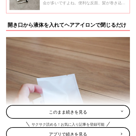
会が多いですよね。便利な反面、髪が巻き込ま
れてしまったり、赤ちゃんの指が入ってしまう
危険も。そんな「思いがけない事故」から防い
でくれるのがキャンドゥの「ハンディファンカ
開き口から液体を入れてヘアアイロンで閉じるだけ
バー」。より安全に気を配った使い方を詳しく
ご紹介します。
このまま続きを見る
サクサク読める！お気に入り記事を登録可能
こちらがセリアの「熱圧着パウチ容器」です。必要な分だけ小分
けにできるパウチ容器で、トラベルコーナーで見つけることがで
アプリで続きを見る