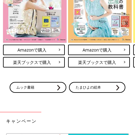
Amazonで購入
Amazonで購入
楽天ブックスで購入
楽天ブックスで購入
セリアのトラベルコーナーにある「熱圧着パウチ容器」は、再販
ムック書籍
たまひよの絵本
されているところをゲットした人気商品です。旅行や帰省の荷物
がグッとコンパクトになり、普段使っているものを旅先で使える
安心感が嬉しいです。セリアで見つけたら、是非チェックしてみ
てくださいね。
キャンペーン
（文・撮影／桐生奈奈子）