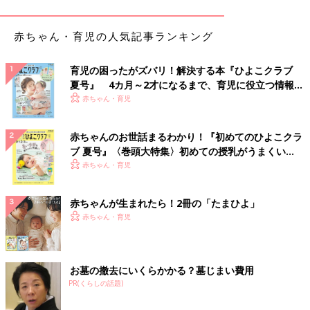
赤ちゃん・育児の人気記事ランキング
育児の困ったがズバリ！解決する本『ひよこクラブ
夏号』 4カ月～2才になるまで、育児に役立つ情報が
いっぱい！
赤ちゃん・育児
赤ちゃんのお世話まるわかり！『初めてのひよこクラ
ブ 夏号』〈巻頭大特集〉初めての授乳がうまくい
く！ おっぱい・ミルクの基本と夏のトラブル 解決テ
赤ちゃん・育児
液体を入れたら、ストレートヘアアイロンなどで封をします。キ
ク
ッチンペーパーやクッキングシートの上から140度で約5秒ほど
赤ちゃんが生まれたら！2冊の「たまひよ」
熱を加えると、きれいに開口部ふが閉じます。なお、除光液など
赤ちゃん・育児
のシンナーやアルコールが入った成分のものは入れないように注
意してください。
お墓の撤去にいくらかかる？墓じまい費用
いつも使っているたくさんの愛用品を小分けにセッ
PR(くらしの話題)
ト