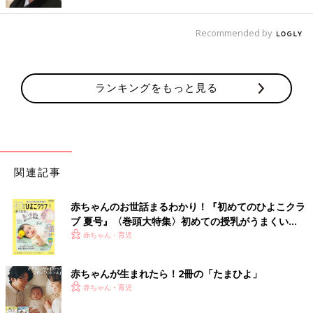
Recommended by
ランキングをもっと見る
関連記事
赤ちゃんのお世話まるわかり！『初めてのひよこクラ
子ども用のスキンケアやボディーソープはもちろん、ママ用とし
ブ 夏号』〈巻頭大特集〉初めての授乳がうまくい
て普段愛用しているスキンケアグッズも持ち運ぶことができま
く！ おっぱい・ミルクの基本と夏のトラブル 解決テ
赤ちゃん・育児
す。
ク
赤ちゃんが生まれたら！2冊の「たまひよ」
小分けにすればかさばらないし衛生面もバッチリ
赤ちゃん・育児