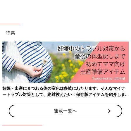
特集
妊娠・出産にまつわる体の変化は多岐にわたります。そんなマイナ
ートラブル対策として、絶対教えたい！保存版アイテムを紹介しま
帰省先では洗剤を持ち運ぶこともできます。ミニサイズの洗剤は
す。
なかなか見つからないので、使いたい分量を持ち運べると旅行の
持ち物がスッキリしますよね。
連載一覧へ
油性ペンで書けば一目瞭然