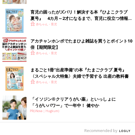
育児の困ったがズバリ！解決する本『ひよこクラブ
夏号』 4カ月～2才になるまで、育児に役立つ情報が
いっぱい！
赤ちゃん・育児
アカチャンホンポでたまひよ雑誌を買うとポイント10
倍【期間限定】
赤ちゃん・育児
まるごと1冊“出産準備”の本『たまごクラブ 夏号』
〈スペシャル大特集〉夫婦で予習する 出産の教科書
赤ちゃん・育児
普段使っているものをそのまま持っていくとかさばるし、重たく
なってしまいがちです。また旅行用に…と思ってミニボトルを購
入しても余らせてしまい、次の旅行に使おうとしても鮮度に欠け
「イソジン®クリアうがい薬」といっしょに
「うがいパワー」で一年中！ 健やか
るのが難しいところです。
PR(iNova｜Hugkum)
セリアの熱圧着パウチ容器があれば、コンパクトに持ち運べて、
衛生的に使うことができます。
Recommended by
子ども用の洗剤を持ち運ぶのにも便利