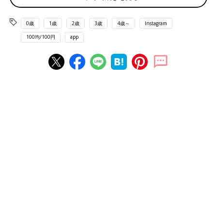
きます。
袋状になっている熱圧着パウチ容器は、反対側に手で開封しやす
0歳
1歳
2歳
3歳
4歳～
Instagram
くなるカットがなされています。
100均/100円
app
いつも使っているボディーソープを必要な量入れることができま
す。なお容量は約10mlで20枚入りです。