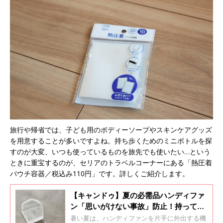
旅行や帰省では、子ども用のボディーソープやスキンケアグッズ
を用意することが多いですよね。持ち歩くためのミニボトルを探
すのが大変、いつも使っているものを旅先でも使いたい…という
ときに重宝するのが、セリアのトラベルコーナーにある「熱圧着
パウチ容器／税込み110円」です。詳しくご紹介します。
【キャンドゥ】夏の必需品ハンディファ
ン「思いがけない事故」防止！持ってい
ると安心できるグッズとは？
暑い夏は、ハンディファンを片手に外出する機