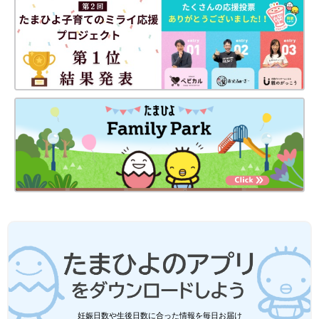
●この記事は個人の体験を取材し、編集したものです。
●記事の内容は2025年8月の情報で、現在と異なる場合がありま
す。
【無印良品】再販待ってました！ 丈夫で
使いやすい1本約25円「革命的マルチバ
ンド」
無印良品で品薄状態の「シリコーンマルチバン
ド（税込290円）」はご存じでしょうか？春に
購入し、とても使い勝手がよかったので再購入
しようとしたら、しばらく完売が続いていまし
た。見つけたら即買いしたい、丈夫で使いやす
桐生奈奈子
いシリコーンマルチバンドの使い方をご紹介し
ます。
パンとコーヒーが大好きな2児の母ちゃん。家事の中で好きなの
は料理。最近体重が落ちにくくなってきたのが悩み。
Instagram：@happynanako0111
妊娠日数や生後日数に合った情報を毎日お届け