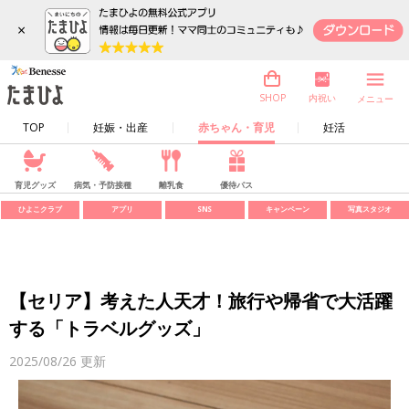
×
内祝い
SHOP
メニュー
TOP
妊娠・出産
赤ちゃん・育児
妊活
育児グッズ
病気・予防接種
離乳食
優待パス
ひよこクラブ
アプリ
SNS
キャンペーン
写真スタジオ
【セリア】考えた人天才！旅行や帰省で大活躍
する「トラベルグッズ」
2025/08/26
更新