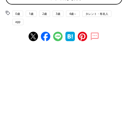
ューの前編です。
0歳
1歳
2歳
3歳
4歳～
タレント・有名人
app
最近始めたというブラジリアン柔術のクラス。ヘビー級、金メダリストの先生と。
――息子さんの11歳の誕生日を機に、息子さんの
発達障害
につい
て公表されましたが、そのきっかけや思いについて教えてくださ
い。
鈴木さん（以下敬称略） この10年間のけじめというのもありま
すし、10年でいろいろなことがあった中で、公表したほうがいい