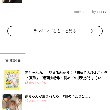
していた写真が、息子との楽しそうな写真だけだったので、そう
思われたんじゃないかと。ただ、当時の息子は無表情だったし、
しゃべることができない中で、奇跡的に笑ってくれた瞬間が撮れ
Recommended by
てうれしくて、それで写真をアップしていたんです。今思うと、
自分自身が苦労していたことを鼓舞した様な、慰めていた様に感
じます。
ランキングをもっと見る
公表していないことで、誤解を生んでしまうこともあるんだなと
痛感しましたし、事実を伝えた身近な人に理解されないこともシ
ョックでした。この出来事をきっかけに、ASDについてもっと広
く、そして総合的に理解が深まってほしいと思うようになりまし
た。それが、渡米して3年か4年たったころのことです。
関連記事
自分が俳優としてハリウッドで何か実績が残せたという段階では
赤ちゃんのお世話まるわかり！『初めてのひよこクラ
なかったので、その時点で公表してしまうと、障害児を育ててい
ブ 夏号』〈巻頭大特集〉初めての授乳がうまくい
る父親という部分がフィーチャーされてしまうんじゃないかとい
く！ おっぱい・ミルクの基本と夏のトラブル 解決テ
赤ちゃん・育児
う心配もあったんです。それで、いつか自分が、アメリカで納得
ク
できる仕事がいくつかできたときに、このことを公表するのがい
赤ちゃんが生まれたら！2冊の「たまひよ」
いかなと思っていました。
赤ちゃん・育児
ただ、発達障害について言えないもどかしさはずっとありまし