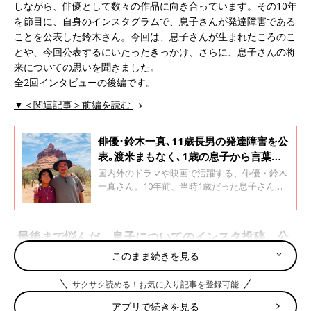
しながら、俳優として数々の作品に向き合っています。その10年
を節目に、自身のインスタグラムで、息子さんが発達障害である
ことを公表した鈴木さん。今回は、息子さんが生まれたころのこ
とや、今回公表するにいたったきっかけ、さらに、息子さんの将
来についての思いを聞きました。
全2回インタビューの後編です。
▼＜関連記事＞前編を読む
俳優･鈴木一真､11歳長男の発達障害を公
表｡渡米まもなく､1歳の息子から言葉と
笑顔が消えた･･･｡家族の10年間の道のり
国内外のドラマや映画で活躍する、俳優・鈴木
一真さん。10年前、当時1歳だった息子さんを
連れて、家族3人でアメリカ・ロサンゼルスへ
渡り、現在は日本とアメリカを行き来しなが
ら、俳優として数々の作品に向き合っていま
最後まで悩んだ、息子についてのインスタ投稿。公
す。そして2025年、渡米から10年の節目に、自
表後は、みなさんからの感謝の言葉が届いた！
身のインスタグラムで、息子さんが発達障害で
このまま続きを見る
あることを公表。今回は、診断がおりた当時の
気持ちや、家族で取り組んだセラピーのこと、
サクサク読める！お気に入り記事を登録可能
また、発達障害に対するアメリカの体制や日本
との違いについて聞きました。 全2回インタビ
アプリで続きを見る