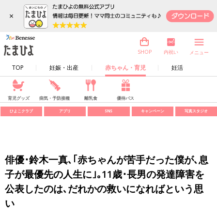
×
内祝い
SHOP
メニュー
TOP
妊娠・出産
赤ちゃん・育児
妊活
育児グッズ
病気・予防接種
離乳食
優待パス
ひよこクラブ
アプリ
SNS
キャンペーン
写真スタジオ
俳優･鈴木一真､｢赤ちゃんが苦手だった僕が､息
子が最優先の人生に｣｡11歳･長男の発達障害を
公表したのは､だれかの救いになればという思
い