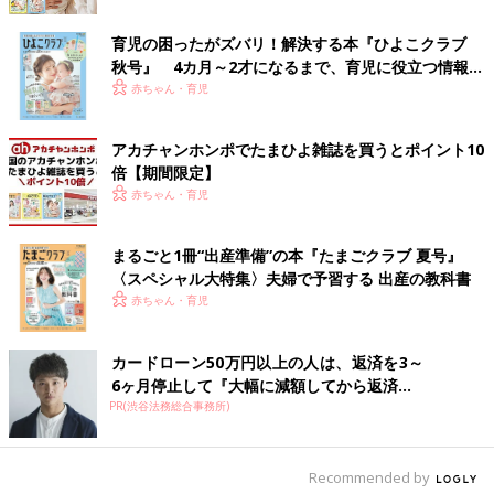
た。そして、とても孤独でしたね。日本に一時帰国して友だちに
会っても、そのことはだれにも言えなかったので。
育児の困ったがズバリ！解決する本『ひよこクラブ
秋号』 4カ月～2才になるまで、育児に役立つ情報が
いっぱい！
――そんな中で、公表することになったのは、何が大きかったの
赤ちゃん・育児
でしょうか。
アカチャンホンポでたまひよ雑誌を買うとポイント10
鈴木 息子の成長もありますし、自分自身がハリウッド作品に何
倍【期間限定】
本か出演することができたことも大きいですね。また、渡米して
赤ちゃん・育児
10年の節目というのもあります。それでも、最後まで迷ったんで
すよね。インスタグラムに投稿する20枚の写真をじっくり選ん
まるごと1冊“出産準備”の本『たまごクラブ 夏号』
で、文章も何日もかけて考えました。
〈スペシャル大特集〉夫婦で予習する 出産の教科書
赤ちゃん・育児
今、日本でかかわっている作品の役柄が、けっこうな悪い役なん
です（笑）。役のイメージと現実の父親としての姿がだいぶ違う
ので、その仕事が先に決まっていたら、もしかしたら公表しなか
カードローン50万円以上の人は、返済を3～
ったかもしれないです。まあそれも、運命かもしれないですね。
6ヶ月停止して『大幅に減額してから返済...
PR(渋谷法務総合事務所)
――公表して、周囲からの反応はどうですか？
Recommended by
鈴木 コメント欄やダイレクトメッセージで、本当にたくさんの