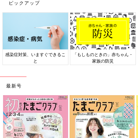
ピックアップ
でも、すぐに気づいたんです。このお母さんはいつも「助けて」
と言えない状況に置かれていて、だれにも弱音を吐けず、理解し
てくれる人も少ないんじゃないかと思いました。せっかく社会に
向けて発信できる貴重な機会ですら、本音を封じ込めてポジティ
ブに見せてしまったのではないかと。そのことが悔しくて、怒り
にも似た気持ちがわきました。
だから、僕が息子の発達障害について発信することが、少しでも
感染症対策、いますぐできるこ
「もしものときの」赤ちゃん・
と
家族の防災
だれかの支えになれたらいいなと思うんです。
子育てをする中で、大変なことだけじゃなくて、楽しい部分もも
ちろんあるんですよ。成長がゆっくりめなので、たとえば目が合
最新号
っただけでも、握手ができただけでもうれしかったです。
赤ちゃんが苦手だった自分が、息子の子育てを経験
して、180度考え方が変わった！