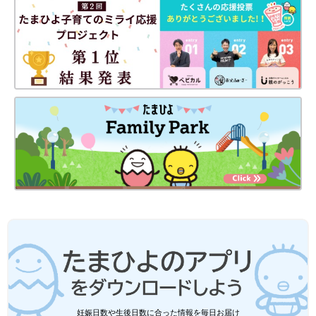
（笑）。とにかく大事にしなきゃいけないし、いろいろと心配し
なきゃいけないことも多いんだろうなと。
ただあるときに、男の子だということがわかって、実はすごくう
れしかったんです。男の子だと、取っ組み合いのけんかをしたっ
ていいし、多少は雑に扱ってもへっちゃらそうだし（笑）。もっ
と気楽に遊べるかなと思って、会えるのがすごく待ち遠しかった
ですね。
出産では、妻が「麻酔はしないで、痛みも味わう」と言ったとき
に、ちょっとびっくりしました。息子が生まれるときも、目ん玉
が飛び出るんじゃないかというぐらいに絶叫していたんですが、
痛みを耐えている姿を見て、本当に尊敬しましたね。そして幸運
なことに、立ち会えたんです。
生まれてすぐ、体重計に乗せられた息子は3009グラムだったん
です。そうしたら、体重計の上でうんちをプリプリとしてしまっ
て、なんと3000グラムぴったりに！それを見て、なんだか縁起
がいいなと思いました（笑）
妊娠日数や生後日数に合った情報を毎日お届け
――息子さんが誕生して、その後の子育てはどうでしたか？