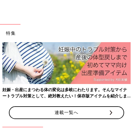
メッセージをいただきました。そのほとんどが、感謝の言葉でし
た。
そのメッセージを読んでいて思ったのが、多くの方が発達障害で
苦しんでいるんだなということ。「大変だ！」と言ってはいけな
特集
いような環境なんだろうなと感じました。
以前、障害について調べていて、けっこうショックだったことが
ありました。ASDの子どもを育てているご家庭のお母さんのイン
タビュー映像を見たのですが、家中がめちゃくちゃに破壊されて
いて、子どもがかんしゃくを起こしているんです。それって、子
どもが悪い子なわけではなく、伝えたいことを伝えられなくてパ
ニックになってしまっている状態だったんだと思います。
妊娠・出産にまつわる体の変化は多岐にわたります。そんなマイナ
そんな中で、マイクを向けられたお母さんが最初に発した言葉は
ートラブル対策として、絶対教えたい！保存版アイテムを紹介しま
「うちの子、元気なんですよ」でした。その瞬間、僕は胸がざわ
す。
ついて、「そんなわけないだろ」と思わず声をあげたくなりまし
連載一覧へ
た。家の中が壊され、子どももお母さん自身も明らかに苦しんで
いる様子が映っているのに、なぜそこで“元気”と表現をしてしま
うんだろうと。