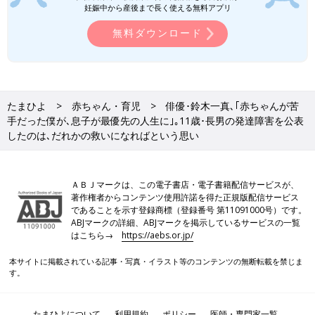
妊娠中から産後まで長く使える無料アプリ
鈴木 子育ては、夫婦で一緒にやっていました。とにかく、子育
無料ダウンロード
てを楽しんでいました。
妻が妊娠中に、夫婦でアパレル系のパーティーに行ったんです
が、そこで、以前『NON-NO』でお世話になっていた方に会っ
たまひよ
赤ちゃん・育児
俳優･鈴木一真､｢赤ちゃんが苦
たんです。当時、雑誌『LEE』の編集長になっていて、その方に
手だった僕が､息子が最優先の人生に｣｡11歳･長男の発達障害を公表
「子育ての連載をやらないか」と声をかけてもらったんです。
したのは､だれかの救いになればという思い
「そんなバカな」と最初は思いましたけど、でも、受けてみよう
かなと。実は僕、赤ちゃんが苦手だったんですよね。
それで、連載の第一弾のタイトルは、「赤ちゃんが苦手だ」でし
ＡＢＪマークは、この電子書店・電子書籍配信サービスが、
著作権者からコンテンツ使用許諾を得た正規版配信サービス
た（笑）。「みんな、赤ちゃんはかわいいと言ってるけど、本当
であることを示す登録商標（登録番号 第11091000号）です。
ですか？」というところから、連載が始まりました。
ABJマークの詳細、ABJマークを掲示しているサービスの一覧
はこちら→
https://aebs.or.jp/
でも、その次の回では、僕の考えが180度変わっていて！赤ちゃ
んがかわいくてしょうがないという自分に（笑）。もう、1秒で
本サイトに掲載されている記事・写真・イラスト等のコンテンツの無断転載を禁じま
す。
も長く一緒にいたいなという気持ちになっていました。当時は反
響も大きかったですね。雑誌の中で、公開謝罪しましたね。
たまひよについて
利用規約
ポリシー
医師・専門家一覧