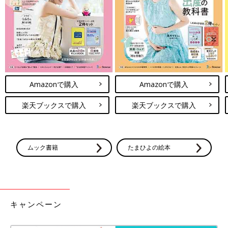
Amazonで購入
Amazonで購入
楽天ブックスで購入
楽天ブックスで購入
ムック書籍
たまひよの絵本
息子さん、自身のアート作品と一緒に。
――2010年に結婚して、その4年後に息子さんが誕生されます。
出産のときの様子や、鈴木さんの思いを教えてください。
鈴木 最初、おなかの中の赤ちゃんは女の子だと言われていたの
キャンペーン
で、女の子のグッズを買いそろえていたんです。そして自分の中
では、女の子ということが、ちょっとプレッシャーでした