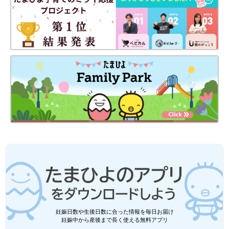
くれてありがとう！”という声も寄せられました。でも里子だか
らといって、公に顔も名前も出せないなんて･･･。小春の気持ち
を考えると、かわいそうだと思いました。なんで、こんなに当た
り前のことが里子には許されないんだろう･･･」と思い、直巨さ
んは悲しかったと言います。
そして「なんで、こんなに悲しい思いをするんだろうね･･･。小
春、頑張ったのにね。だったら特別養子縁組しちゃおうか」と直
巨さんは小春さんに伝えたそうです。
「なおさんから、その話を聞いて、私なりに考えました。で
も、“なおさんのお気持ちはうれしいけれど、私はこのままで生
きていきたい”と答えました」（小春さん）
直巨さんは、小春さんの言葉を聞いて「短絡的に言ってごめん
ね」と謝ったそうです。
念願だった両親との対面が実現
妊娠日数や生後日数に合った情報を毎日お届け
妊娠中から産後まで長く使える無料アプリ