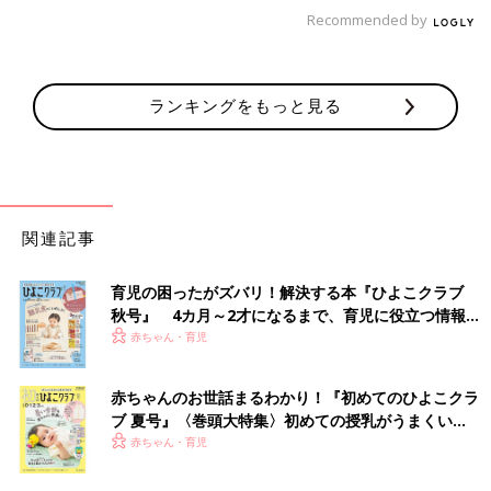
Recommended by
ランキングをもっと見る
関連記事
育児の困ったがズバリ！解決する本『ひよこクラブ
秋号』 4カ月～2才になるまで、育児に役立つ情報が
いっぱい！
赤ちゃん・育児
直巨さんの家族で、小春さんの中学卒業をお祝いしました。
里親の直巨さんには、2人の子どもがいます。3歳の小春さんを迎
赤ちゃんのお世話まるわかり！『初めてのひよこクラ
えたとき、二女は小春さんより半年ほど年長。長女は9歳でし
ブ 夏号』〈巻頭大特集〉初めての授乳がうまくい
た。
く！ おっぱい・ミルクの基本と夏のトラブル 解決テ
赤ちゃん・育児
小春さんを迎えるまで、直巨さん家族は何度も小春さんに会い
ク
に、乳児院を訪れています。