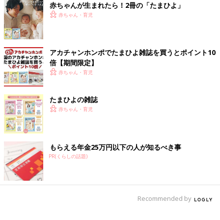
赤ちゃんが生まれたら！2冊の「たまひよ」
赤ちゃん・育児
「初めて会ったとき、なおさん（直巨さんのこと）が1人ずつ家
族を紹介してくれたことを、今でも覚えています。なおさんの家
に泊まりにも行っていたので、だんだん緊張しなくなった感じで
す」（小春さん）
アカチャンホンポでたまひよ雑誌を買うとポイント10
倍【期間限定】
小春さんは、普段から里親の直巨さんを「なおさん」と呼んでい
赤ちゃん・育児
ます。
たまひよの雑誌
「なおさんは“みんなが、お母さんと呼んでいるからといって、
赤ちゃん・育児
お母さんと呼ぶ必要はないよ”と言ってくれました。
また“小春にとってお母さんと言って思い浮かぶのはだれ？”と聞
かれて、“自分を産んでくれた人がお母さんで、大好きな乳児院
の先生はママ”と答えました。お母さんという存在を呼ぶための
もらえる年金25万円以下の人が知るべき事
代名詞がうまっているということで、私は“なおさん”と呼ぶこと
PR(くらしの話題)
にしました」（小春さん）
小春さんは、里子であることを隠していません。
Recommended by
「私は、里子のことは常にオープンにしています。私の苗字は小