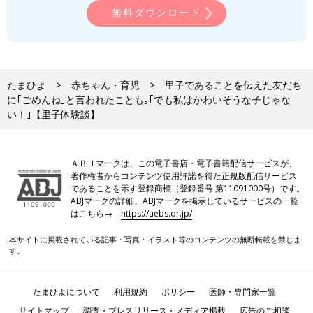
無料ダウンロード
たまひよ
赤ちゃん・育児
里子であることを伝えた友だち
に｢ごめんね｣と言われたことも｡｢でも私はかわいそうな子じゃな
い！｣【里子体験談】
ＡＢＪマークは、この電子書店・電子書籍配信サービスが、
著作権者からコンテンツ使用許諾を得た正規版配信サービス
であることを示す登録商標（登録番号 第11091000号）です。
ABJマークの詳細、ABJマークを掲示しているサービスの一覧
家族みんなで小春さんの誕生日をお祝い。
はこちら→
https://aebs.or.jp/
小春さんは、2021年、中学校3年生のときに実の両親と対面しま
本サイトに掲載されている記事・写真・イラスト等のコンテンツの無断転載を禁じま
した。両親に会うことは、以前からの小春さんの希望でした。
す。
「両親には、いつか会いたいと思っていたし、聞きたいこともた
たまひよについて
利用規約
ポリシー
医師・専門家一覧
くさんあって、ずっと対面を希望していたんです。
なおさんからは、私が乳児院に預けられたのは、母が病気で育て
サイトマップ
調査・プレスリリース・メディア掲載
広告のご相談