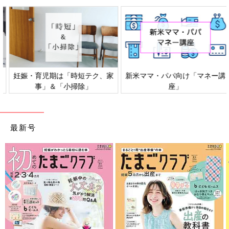
妊娠・育児期は「時短テク、家
新米ママ・パパ向け「マネー講
事」＆「小掃除」
座」
最新号
家族でタイ旅行へ。年齢が近い二女と。
直巨さん家族と遠慮がない関係になるのに少し時間がかかった小
春さんですが、「血のつながりがなくても家族なんだ」と小春さ
んが感じられるようになったころ、今度は里子としての別の制限
にとまどうことになります。