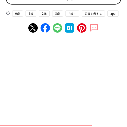
0歳
1歳
2歳
3歳
4歳～
家族を考える
app
直巨さんの家にきて、1年がたったころの小春さん。
生まれてすぐに乳児院に預けられた小春さん。齋藤直巨さんファ
ミリーの里子になる3歳まで、乳児院で過ごしていました。
「乳児院にいたときは小さかったので覚えていることは多くはな
いのですが、今でも覚えているのは、担当の職員さんが優しく
て、大好きだったことです。若い職員さんでママのような存在で
した。1人で何人もの子どもを見なくてはいけなくて、泣いてい