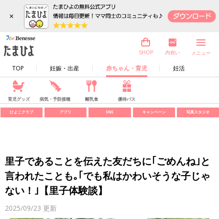
×
内祝い
SHOP
メニュー
TOP
妊娠・出産
赤ちゃん・育児
妊活
育児グッズ
病気・予防接種
離乳食
優待パス
ひよこクラブ
アプリ
SNS
キャンペーン
写真スタジオ
里子であることを伝えた友だちに｢ごめんね｣と
言われたことも｡｢でも私はかわいそうな子じゃ
ない！｣【里子体験談】
2025/09/23
更新