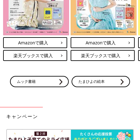
「私が通っていた
保育園
に取材が来たときも、私だけ撮影に参加
させてもらえず、とても寂しい思いをしました。児童相談所から
は親権者の許可なしには出れないと説明されました。
小学6年生のときには、私が住む自治体の区長に、制服選択制の
Amazonで購入
Amazonで購入
要望書を提出したことがあります。当時、私が住む地域では、女
子の中学校の制服はスカートと決まっていて、私はズボンの制服
楽天ブックスで購入
楽天ブックスで購入
がよかったので、アンケートで子どもたちの意見を聞いたとこ
ろ“性別に関係なく、中学の制服はズボンをはきたい”という声が
多数寄せられたんです。そのアンケート結果を区長に持って行き
ました。その後、区長が制服の自由化宣言をしてくれて、取材を
ムック書籍
たまひよの絵本
されたのですが、そこでも私だけ里子だから写真やテレビに映っ
てはダメと言われたんです。
“何も悪いことをしていないのに、なぜ隠されなければいけない
のだろう？堂々と自分の意見を発信したい！”と強く思いまし
キャンペーン
た」（小春さん）
小春さんの思いは、直巨さんも同じでした。直巨さんは「小春
が、制服の自由化宣言でアクションを起こして、“壁を突破して