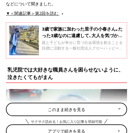
などについて聞きました。
▼＜関連記事＞第2回を読む
3歳で家族に加わった里子の小春さん｡た
った3歳なのに遠慮して､大人を気づかう
様子がせつなかった【里親体験談】
親と子どもが幸せに育つ社会環境を創ることを
目標に活動する一般社団法人グローハッピーの
代表理事を務める齋藤直巨（なおみ）さん。
夫、2人の実の娘、そして3歳のときに里子とし
て迎えた小賀坂小春さん（19歳）の5人暮らし
乳児院では大好きな職員さんを困らせないように、
です。直巨さんに、小春さんを迎えたときのこ
泣きたくてもがまん
とや小春さんの成長、グローハッピーの活動に
ついて聞きました。全3回インタビューの2回目
です。
このまま続きを見る
サクサク読める！お気に入り記事を登録可能
アプリで続きを見る