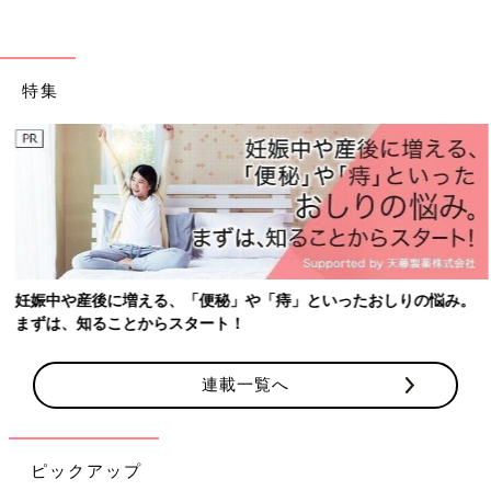
賀坂で、なおさんは齋藤です。
友だちからは“なんで苗字が違うの？”と聞かれることもありまし
た。高校生のときにも、友だちから質問されて“私、里子なん
特集
だ”と答えたら、友だちに“ごめんね”と謝られてしまったことがあ
ります。
そのときに初めて、“里子って、かわいそうって思われている
の？”と思って、少しショックでした。でも私は、自分のことを
かわいそうと思いません。なおさんの家に里子として迎えられ
て、すごく幸せです。
お姉ちゃんは“一緒に食べよう”と言っておやつを作ってくれたり
します。下のお姉ちゃんとは半年しか歳が違わないので、年子の
ように育ちました。そういう普通のことが、本当に幸せなんで
妊娠中や産後に増える、「便秘」や「痔」といったおしりの悩み。
す。愛されていると実感しています。
まずは、知ることからスタート！
里子仲間と話していても、みんな楽しそうにそれぞれの家庭で暮
連載一覧へ
らしています」（小春さん）
みんなと同じように取材に応じられないことへの疑
問
ピックアップ