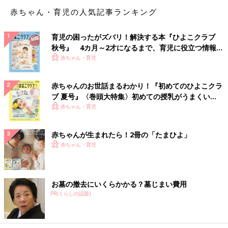
る子がいると、担当の職員さんはその子につきっきりになってし
赤ちゃん・育児の人気記事ランキング
まうんです。
育児の困ったがズバリ！解決する本『ひよこクラブ
私は、2～3歳のときから“これ以上、担当の職員さんを困らせて
秋号』 4カ月～2才になるまで、育児に役立つ情報が
はいけない”と思って、泣きたくてもがまんしていました。その
いっぱい！
赤ちゃん・育児
代わり、みんなが夜寝たら、担当の職員さんのところに甘えに行
きました。担当の職員さんは、一緒にお話をしたりして甘えさせ
てくれました。
赤ちゃんのお世話まるわかり！『初めてのひよこクラ
ブ 夏号』〈巻頭大特集〉初めての授乳がうまくい
また乳児院では運動会などのイベントがあって、子どもに会いに
く！ おっぱい・ミルクの基本と夏のトラブル 解決テ
赤ちゃん・育児
来る親もいるんです。でも私の親は来なかったので、“パパ、マ
ク
マが来てくれる子はいいな”と思っていました」（小春さん）
赤ちゃんが生まれたら！2冊の「たまひよ」
赤ちゃん・育児
「これが私の新しい家族」と自然と思えた
お墓の撤去にいくらかかる？墓じまい費用
PR(くらしの話題)