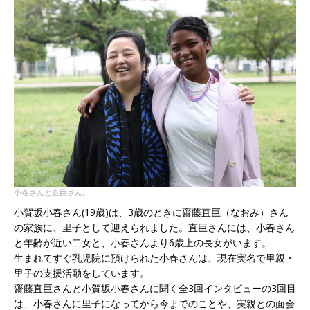
小春さんと直巨さん。
小賀坂小春さん(19歳)は、
3歳
のときに齋藤直巨（なおみ）さん
の家族に、里子として迎えられました。直巨さんには、小春さん
と年齢が近い二女と、小春さんより6歳上の長女がいます。
生まれてすぐ乳児院に預けられた小春さんは、現在実名で里親・
里子の支援活動をしています。
齋藤直巨さんと小賀坂小春さんに聞く全3回インタビューの3回目
は、小春さんに里子になってから今までのことや、実親との面会