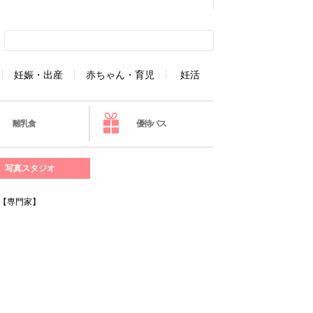
妊娠・出産
赤ちゃん・育児
妊活
離乳食
優待パス
写真スタジオ
【専門家】