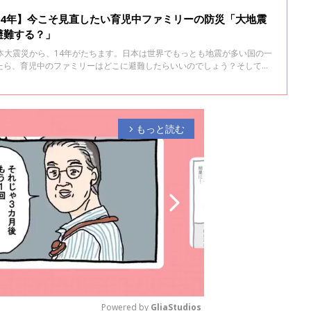
ら14年】今こそ見直したい育児中ファミリーの防災「大地震
避難する？」
東日本大震災から、14年がたちます。日本は世界でもっとも地震が多い国の一
たら、育児中のファミリーはどこに避難したらいいのでしょう？そして避
ーどちらがいいのでしょうか？専門家、清永奈穂先生に子連れ避難の注意
もっと読む
arrow_forward_ios
Powered by 
GliaStudios