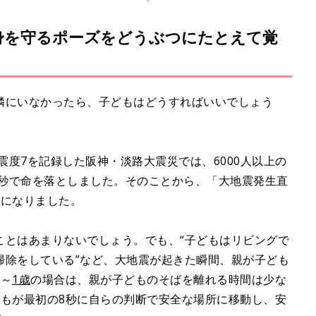
身を守るポーズをどうぶつにたとえて覚
M
u
t
e
隣にいなかったら、子どもはどうすればいいでしょう
震度7を記録した阪神・淡路大震災では、6000人以上の
2秒で命を落としました。そのことから、「大地震発生直
うになりました。
ことはあまりないでしょう。でも、“子どもはリビングで
掃除をしている”など、大地震が起きた瞬間、親が子ども
0～
1歳
の場合は、親が子どものそばを離れる時間は少な
どもが最初の8秒に自らの判断で安全な場所に移動し、安