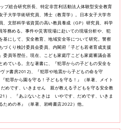
ステップ総合研究所長、特定非営利活動法人体験型安全教育
女子大学学術研究員、博士（教育学）。日本女子大学市
員、文部科学省資質の高い教員養成（GP）研究員、科学
研究員等務める。事件や災害現場に赴いての現場分析や、犯
を基にして、安全教育、地域安全等について研究。警察
ちづくり検討委員会委員、内閣府「子ども若者育成支援
」委員等歴任。現在、こども家庭庁こども家庭審議会基
とめている。主な著書に、『犯罪からの子どもの安全を
ヴァ書房2012)、『犯罪や地震から子どもの命を守
）、『犯罪から園を守る！子どもを守る！』（単著、メイト
す、だめです、いきません 親が教える子どもを守る安全教
021）、『あぶないときは いやです、だめです、いきま
るための本』（単著、岩崎書店2022）他。