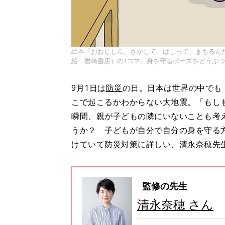
絵本『おおじしん、さがして、はしって、まもるんだ
絵 岩崎書店）の1コマ。身を守るポーズをどうぶ
9月1日は
防災
の日。日本は世界の中でも
こで起こるかわからない大地震。「もし
瞬間、親が子どもの隣にいないことも考
うか？ 子どもが自分で自分の身を守る
けていて防災対策に詳しい、清永奈穂先
監修の先生
清永奈穂 さん