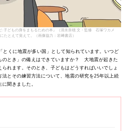
: 子どもの身をまもるための本』（清永奈穂 文・監修 石塚ワカメ
つにたとえて覚えて。（画像協力：岩﨑書店）
「とくに地震が多い国」として知られています。いつど
ものとき」の備えはできていますか？ 大地震が起きた
えられます。そのとき、子どもはどうすればいいでしょ
方法とその練習方法について、地震の研究を25年以上続
生に聞きました。