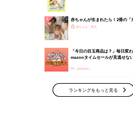
集〉初めての授乳がうまくいく！
っぱい・ミルクの基本と夏のトラ
解決テク
赤ちゃんが生まれたら！2冊の「
ひよ」
赤ちゃん・育児
「今日の目玉商品は？」毎日変わ
mazonタイムセールが見逃せな
PR（Amazon）
ランキングをもっと見る