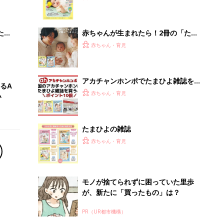
 お
集〉初めての授乳がうまくいく！ お
ブル
っぱい・ミルクの基本と夏のトラブル
解決テク
たま
赤ちゃんが生まれたら！2冊の「たま
ひよ」
赤ちゃん・育児
アカチャンホンポでたまひよ雑誌を買
るA
うとポイント10倍【期間限定】
赤ちゃん・育児
い
たまひよの雑誌
赤ちゃん・育児
モノが捨てられずに困っていた里歩
が、新たに「買ったもの」は？
PR（UR都市機構）