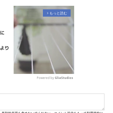
もっと読む
arrow_forward_ios
Powered by 
GliaStudios
M
u
t
e