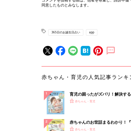
365日のお誕生日占い
app
赤ちゃん・育児の人気記事ランキ
育児の困ったがズバリ！解決する
『ひよこクラブ 夏号』 4カ月～
赤ちゃん・育児
になるまで、育児に役立つ情報が
ぱい！
赤ちゃんのお世話まるわかり！『
てのひよこクラブ 夏号』〈巻頭
赤ちゃん・育児