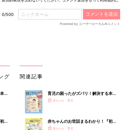
ング
関連記事
本
育児の困ったがズバリ！解決する本
2才
『ひよこクラブ 秋号』 4カ月～2才
赤ちゃん・育児
いっ
になるまで、育児に役立つ情報がいっ
ぱい！
初め
赤ちゃんのお世話まるわかり！『初め
大特
てのひよこクラブ 夏号』〈巻頭大特
赤ちゃん・育児