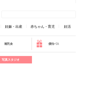
妊娠・出産
赤ちゃん・育児
妊活
離乳食
優待パス
写真スタジオ