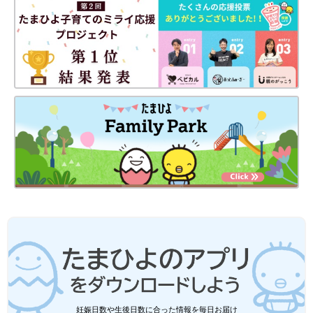
出典：Instagramアカウント「nn_ntz」
こちらは、Nanamiさんが購入した「mid mile（ミッドマイ
ル）」の裏毛トレーナー。太陽や雲のイラストが刺しゅうされて
おり、高見えするデザインです♪ ボトムスには、ワイドシルエッ
トのパンツを合わせると今っぽコーデに仕上がります！1枚で着
るコーデに飽きたら、柄シャツを重ねてアレンジするのも素敵◎
しまむら「はくだけでオシャ見え」「秋
妊娠日数や生後日数に合った情報を毎日お届け