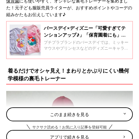
保育園
にも使いやすく、オシャレな裏毛トレーナーを集めまし
た！元子ども服販売員ライターが、おすすめポイントやコーデの
組みかたもお伝えしています♪
バースデイ×ディズニー「可愛すぎてテ
ンションアップ♪」「保育園着にも」元
子ども服販売員ライターおすすめ★コラ
プチプラブランドのバースデイでは、ミッキー
ボアイテム4選
マウスやプリンセスなどのディズニーキャラク
ターとコラボしたアイテムが大人気！そこで、
これからの時期に大活躍するコラボアイテムを
集めました。元子ども服販売員ライターが、ア
着るだけでオシャ見え！まわりとかぶりにくい幾何
イテムの魅力やおすすめコーデもお伝えしてい
学模様の裏毛トレーナー
ます♪
このまま続きを見る
サクサク読める！お気に入り記事を登録可能
アプリで続きを見る