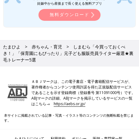
コーデにアレンジできる」元子ども服販
妊娠中から産後まで長く使える無料アプリ
売員ライター厳選！柄パンツ5選
今回ご紹介するのは、しまむらで販売されてい
無料ダウンロード
る「柄パンツ」。取り入れるだけでまわりと差
がつき、今っぽコーデに仕上がるので、オシャ
レアイテムを探している人にもおすすめです。
元子ども服販売員ライターが、コーデのポイン
トや秋コーデのアレンジ方法などもお伝えして
GUキッズ「190円・390円と激安商品
いるので、ぜひチェックしてくださいね♪
も！」「秋にも使える♪」絶対買いアイ
たまひよ
赤ちゃん・育児
しまむら「今買っておくべ
テム5選
GUの商品が値下げラッシュです！秋冬に使え
き！」「保育園にもぴったり」元子ども服販売員ライター厳選★裏
るアイテムが安くなっており、まとめ買いして
毛トレーナー5選
いるかたも多いんだとか。なかには190円や390
円など、500円以下で手に入るものもあり、要
チェック♪ 今回はそんなGUの、絶対買いアイ
保育園でも使いやすく快適に着られる♪
ＡＢＪマークは、この電子書店・電子書籍配信サービスが、
テムをご紹介します。
著作権者からコンテンツ使用許諾を得た正規版配信サービス
であることを示す登録商標（登録番号 第11091000号）です。
裏毛トレーナーは、肌触りや通気性がよく適度な保温性があるた
ABJマークの詳細、ABJマークを掲示しているサービスの一覧
め、保育園でも使いやすく、これからの季節に大活躍するアイテ
はこちら→
https://aebs.or.jp/
ムです。「まだ早い」と感じる人も多いかもしれませんが、いざ
本サイトに掲載されている記事・写真・イラスト等のコンテンツの無断転載を禁じま
裏毛トレーナーが必要になったときには、もう売り切れてしまっ
す。
ているということも。ぜひサイズや種類が揃っているうちに、お
気に入りの裏毛トレーナーをゲットしてくださいね♪
(文：今井あやか)
たまひよについて
利用規約
ポリシー
医師・専門家一覧