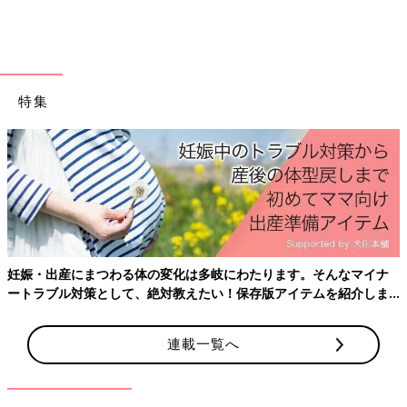
出典：Instagramアカウント「ma_7aa_」
こちらはma_7aa_さんが紹介している、しまむらの裏毛トレーナ
特集
ー。ロゴがサガラ刺しゅうで立体的になっていたり、サイドにフ
リルが付いていたりと、とっても可愛いデザインです♪ モノトー
ンなのでどんなボトムスとも合わせやすいですが、ホワイトのト
レーナーは淡いピンクやブラック、グレーなどと相性バッチリ！
ブラックのトレーナーは、ホワイトやベージュ、ブルーのアイテ
ムと合わせると◎
淡い色味が魅力的！パッチワーク柄がオシャレすぎ
妊娠・出産にまつわる体の変化は多岐にわたります。そんなマイナ
る裏毛トレーナー
ートラブル対策として、絶対教えたい！保存版アイテムを紹介しま
す。
連載一覧へ