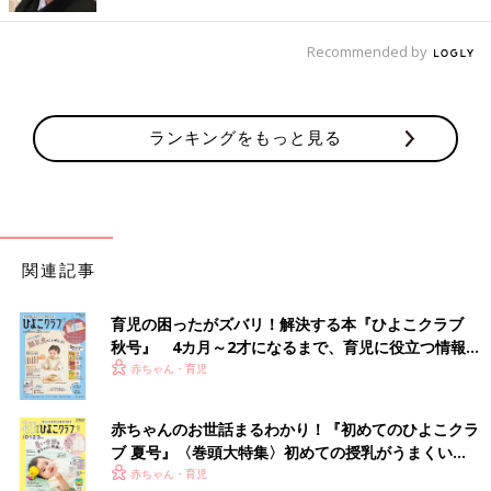
Recommended by
ランキングをもっと見る
関連記事
出典：Instagramアカウント「tsuru_tsuru_twins」
育児の困ったがズバリ！解決する本『ひよこクラブ
tsuru_tsuru_twinsさんがゲットしたのは、しまむら
秋号』 4カ月～2才になるまで、育児に役立つ情報が
「moffystella.（モッフィーステラ）」の裏毛トレーナー。こち
いっぱい！
赤ちゃん・育児
らはハート柄ですが、小ぶりのハート柄で色味も控えめなので、
「甘すぎるのが苦手」という人にもぴったり！トレンドライクな
赤ちゃんのお世話まるわかり！『初めてのひよこクラ
ビッグシルエットなのも嬉しいですね♪ 色味はくすみがかったグ
ブ 夏号』〈巻頭大特集〉初めての授乳がうまくい
リーンで、ブラウンやベージュ、ブラックなどの秋カラーとも相
く！ おっぱい・ミルクの基本と夏のトラブル 解決テ
赤ちゃん・育児
性バツグン◎