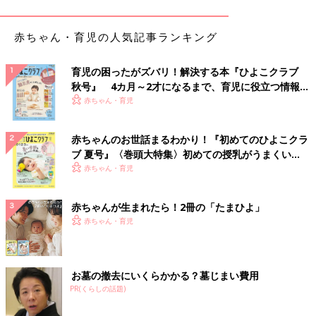
柄のパンツが販売されており、セットアップでの着用もOK！無
地のパンツと合わせたり、サロペットに合わせたりと、どんなボ
赤ちゃん・育児の人気記事ランキング
トムスと合わせてもオシャ見えするので、ゲットしておくべきア
イテムです◎
育児の困ったがズバリ！解決する本『ひよこクラブ
秋号』 4カ月～2才になるまで、育児に役立つ情報が
甘めが苦手でもチャレンジしやすい！小ぶりなハー
いっぱい！
赤ちゃん・育児
ト柄の裏毛トレーナー
赤ちゃんのお世話まるわかり！『初めてのひよこクラ
ブ 夏号』〈巻頭大特集〉初めての授乳がうまくい
く！ おっぱい・ミルクの基本と夏のトラブル 解決テ
赤ちゃん・育児
ク
赤ちゃんが生まれたら！2冊の「たまひよ」
赤ちゃん・育児
お墓の撤去にいくらかかる？墓じまい費用
PR(くらしの話題)