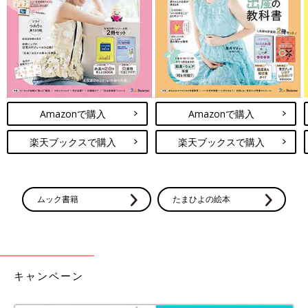
sutchama_ikujiさんがおすすめしているのは、イエローの色味が
可愛い裏毛トレーナー。ドロップショルダーのシルエットとパッ
チワーク柄がオシャレなデザインで、周囲と差をつけたい人にも
おすすめ！パンツ、スカートのどちらにも合わせやすい丈感なの
で、1着持っておくと便利です♪ つけえりをプラスしたり、サロ
ペットのインナーとして使ったりするのもgood◎
あか抜け＆高見え！刺しゅうがオシャレな裏毛トレ
Amazonで購入
Amazonで購入
ーナー
楽天ブックスで購入
楽天ブックスで購入
ムック書籍
たまひよの絵本
キャンペーン