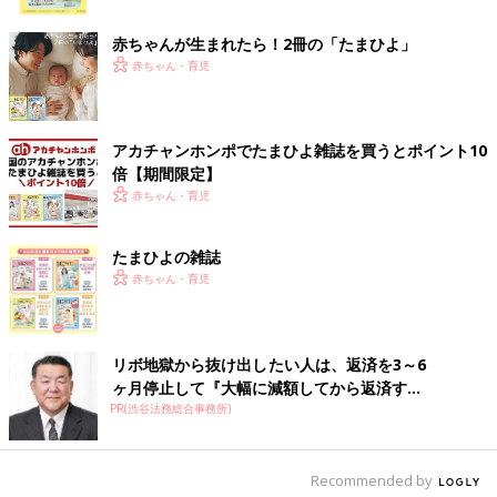
ク
甘めデザインが好きなキッズに♪ ハートやフリルが
赤ちゃんが生まれたら！2冊の「たまひよ」
可愛い裏毛トレーナー
赤ちゃん・育児
アカチャンホンポでたまひよ雑誌を買うとポイント10
倍【期間限定】
赤ちゃん・育児
たまひよの雑誌
赤ちゃん・育児
リボ地獄から抜け出したい人は、返済を3～6
ヶ月停止して『大幅に減額してから返済す...
PR(渋谷法務総合事務所)
Recommended by