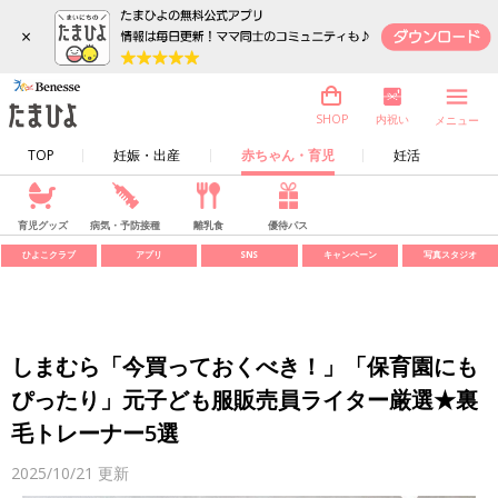
×
内祝い
SHOP
メニュー
TOP
妊娠・出産
赤ちゃん・育児
妊活
育児グッズ
病気・予防接種
離乳食
優待パス
ひよこクラブ
アプリ
SNS
キャンペーン
写真スタジオ
しまむら「今買っておくべき！」「保育園にも
ぴったり」元子ども服販売員ライター厳選★裏
毛トレーナー5選
2025/10/21
更新