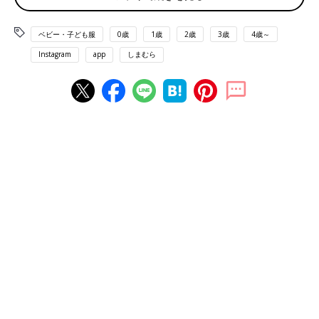
ベビー・子ども服
0歳
1歳
2歳
3歳
4歳～
Instagram
app
しまむら
出典：Instagramアカウント「teemama3333」
こちらの裏毛トレーナーは、teemama3333さんが購入した
「mid mile（ミッドマイル）」のもの。幾何学模様のデザイン
で、「まわりとかぶりたくない」という人にもおすすめです。同