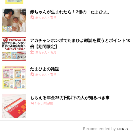
ク
甘めデザインが好きなキッズに♪ ハートやフリルが
赤ちゃんが生まれたら！2冊の「たまひよ」
可愛い裏毛トレーナー
赤ちゃん・育児
アカチャンホンポでたまひよ雑誌を買うとポイント10
倍【期間限定】
赤ちゃん・育児
たまひよの雑誌
赤ちゃん・育児
もらえる年金25万円以下の人が知るべき事
PR(くらしの話題)
Recommended by