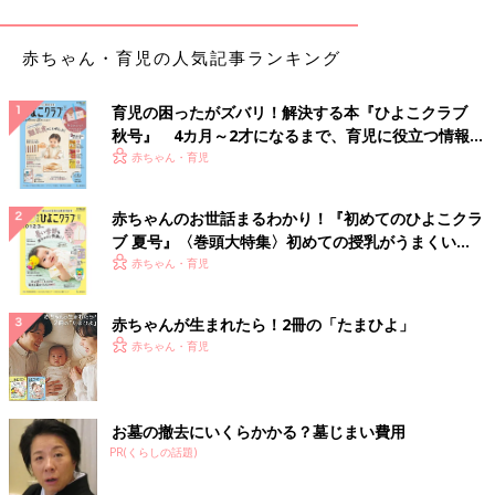
柄のパンツが販売されており、セットアップでの着用もOK！無
地のパンツと合わせたり、サロペットに合わせたりと、どんなボ
赤ちゃん・育児の人気記事ランキング
トムスと合わせてもオシャ見えするので、ゲットしておくべきア
イテムです◎
育児の困ったがズバリ！解決する本『ひよこクラブ
秋号』 4カ月～2才になるまで、育児に役立つ情報が
甘めが苦手でもチャレンジしやすい！小ぶりなハー
いっぱい！
赤ちゃん・育児
ト柄の裏毛トレーナー
赤ちゃんのお世話まるわかり！『初めてのひよこクラ
ブ 夏号』〈巻頭大特集〉初めての授乳がうまくい
く！ おっぱい・ミルクの基本と夏のトラブル 解決テ
赤ちゃん・育児
ク
赤ちゃんが生まれたら！2冊の「たまひよ」
赤ちゃん・育児
お墓の撤去にいくらかかる？墓じまい費用
PR(くらしの話題)