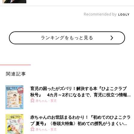
Recommended by
ランキングをもっと見る
関連記事
出典：Instagramアカウント「tsuru_tsuru_twins」
育児の困ったがズバリ！解決する本『ひよこクラブ
tsuru_tsuru_twinsさんがゲットしたのは、しまむら
秋号』 4カ月～2才になるまで、育児に役立つ情報が
「moffystella.（モッフィーステラ）」の裏毛トレーナー。こち
いっぱい！
赤ちゃん・育児
らはハート柄ですが、小ぶりのハート柄で色味も控えめなので、
「甘すぎるのが苦手」という人にもぴったり！トレンドライクな
赤ちゃんのお世話まるわかり！『初めてのひよこクラ
ビッグシルエットなのも嬉しいですね♪ 色味はくすみがかったグ
ブ 夏号』〈巻頭大特集〉初めての授乳がうまくい
リーンで、ブラウンやベージュ、ブラックなどの秋カラーとも相
く！ おっぱい・ミルクの基本と夏のトラブル 解決テ
赤ちゃん・育児
性バツグン◎