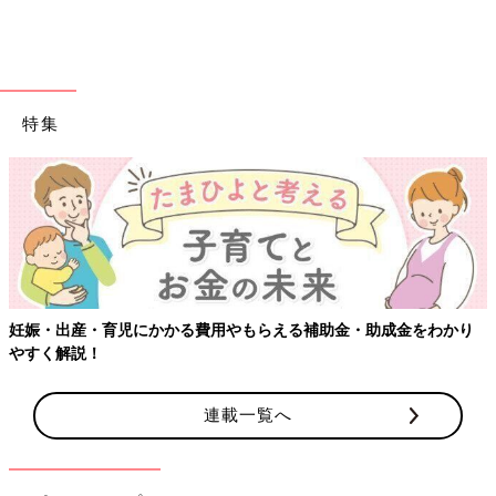
出典：Instagramアカウント「ma_7aa_」
こちらはma_7aa_さんが紹介している、しまむらの裏毛トレーナ
特集
ー。ロゴがサガラ刺しゅうで立体的になっていたり、サイドにフ
リルが付いていたりと、とっても可愛いデザインです♪ モノトー
ンなのでどんなボトムスとも合わせやすいですが、ホワイトのト
レーナーは淡いピンクやブラック、グレーなどと相性バッチリ！
ブラックのトレーナーは、ホワイトやベージュ、ブルーのアイテ
ムと合わせると◎
淡い色味が魅力的！パッチワーク柄がオシャレすぎ
妊娠・出産・育児にかかる費用やもらえる補助金・助成金をわかり
る裏毛トレーナー
やすく解説！
連載一覧へ