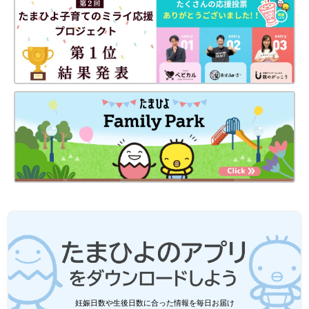
出典：Instagramアカウント「nn_ntz」
こちらは、Nanamiさんが購入した「mid mile（ミッドマイ
ル）」の裏毛トレーナー。太陽や雲のイラストが刺しゅうされて
おり、高見えするデザインです♪ ボトムスには、ワイドシルエッ
トのパンツを合わせると今っぽコーデに仕上がります！1枚で着
るコーデに飽きたら、柄シャツを重ねてアレンジするのも素敵◎
しまむら「はくだけでオシャ見え」「秋
妊娠日数や生後日数に合った情報を毎日お届け