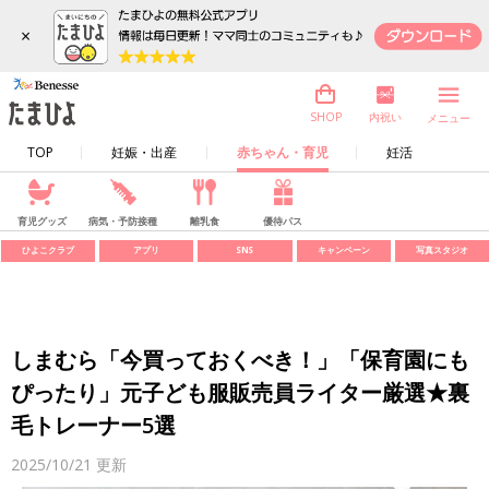
×
内祝い
SHOP
メニュー
TOP
妊娠・出産
赤ちゃん・育児
妊活
育児グッズ
病気・予防接種
離乳食
優待パス
ひよこクラブ
アプリ
SNS
キャンペーン
写真スタジオ
しまむら「今買っておくべき！」「保育園にも
ぴったり」元子ども服販売員ライター厳選★裏
毛トレーナー5選
2025/10/21
更新