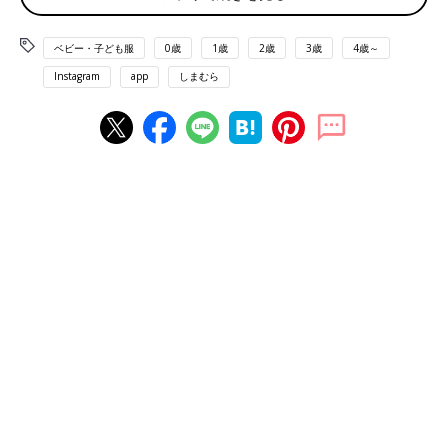
ベビー・子ども服
0歳
1歳
2歳
3歳
4歳～
Instagram
app
しまむら
出典：Instagramアカウント「teemama3333」
こちらの裏毛トレーナーは、teemama3333さんが購入した
「mid mile（ミッドマイル）」のもの。幾何学模様のデザイン
で、「まわりとかぶりたくない」という人にもおすすめです。同