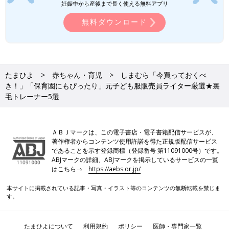
コーデにアレンジできる」元子ども服販
妊娠中から産後まで長く使える無料アプリ
売員ライター厳選！柄パンツ5選
今回ご紹介するのは、しまむらで販売されてい
無料ダウンロード
る「柄パンツ」。取り入れるだけでまわりと差
がつき、今っぽコーデに仕上がるので、オシャ
レアイテムを探している人にもおすすめです。
元子ども服販売員ライターが、コーデのポイン
トや秋コーデのアレンジ方法などもお伝えして
GUキッズ「190円・390円と激安商品
いるので、ぜひチェックしてくださいね♪
たまひよ
赤ちゃん・育児
しまむら「今買っておくべ
も！」「秋にも使える♪」絶対買いアイ
き！」「保育園にもぴったり」元子ども服販売員ライター厳選★裏
テム5選
GUの商品が値下げラッシュです！秋冬に使え
毛トレーナー5選
るアイテムが安くなっており、まとめ買いして
いるかたも多いんだとか。なかには190円や390
円など、500円以下で手に入るものもあり、要
チェック♪ 今回はそんなGUの、絶対買いアイ
ＡＢＪマークは、この電子書店・電子書籍配信サービスが、
保育園でも使いやすく快適に着られる♪
テムをご紹介します。
著作権者からコンテンツ使用許諾を得た正規版配信サービス
であることを示す登録商標（登録番号 第11091000号）です。
ABJマークの詳細、ABJマークを掲示しているサービスの一覧
裏毛トレーナーは、肌触りや通気性がよく適度な保温性があるた
はこちら→
https://aebs.or.jp/
め、保育園でも使いやすく、これからの季節に大活躍するアイテ
ムです。「まだ早い」と感じる人も多いかもしれませんが、いざ
本サイトに掲載されている記事・写真・イラスト等のコンテンツの無断転載を禁じま
裏毛トレーナーが必要になったときには、もう売り切れてしまっ
す。
ているということも。ぜひサイズや種類が揃っているうちに、お
気に入りの裏毛トレーナーをゲットしてくださいね♪
たまひよについて
利用規約
ポリシー
医師・専門家一覧
(文：今井あやか)