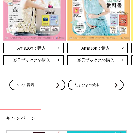
sutchama_ikujiさんがおすすめしているのは、イエローの色味が
可愛い裏毛トレーナー。ドロップショルダーのシルエットとパッ
チワーク柄がオシャレなデザインで、周囲と差をつけたい人にも
おすすめ！パンツ、スカートのどちらにも合わせやすい丈感なの
で、1着持っておくと便利です♪ つけえりをプラスしたり、サロ
ペットのインナーとして使ったりするのもgood◎
Amazonで購入
Amazonで購入
あか抜け＆高見え！刺しゅうがオシャレな裏毛トレ
ーナー
楽天ブックスで購入
楽天ブックスで購入
ムック書籍
たまひよの絵本
キャンペーン