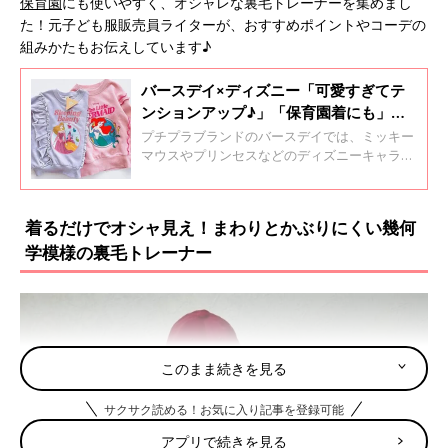
保育園
にも使いやすく、オシャレな裏毛トレーナーを集めまし
た！元子ども服販売員ライターが、おすすめポイントやコーデの
組みかたもお伝えしています♪
バースデイ×ディズニー「可愛すぎてテ
ンションアップ♪」「保育園着にも」元
子ども服販売員ライターおすすめ★コラ
プチプラブランドのバースデイでは、ミッキー
ボアイテム4選
マウスやプリンセスなどのディズニーキャラク
ターとコラボしたアイテムが大人気！そこで、
これからの時期に大活躍するコラボアイテムを
集めました。元子ども服販売員ライターが、ア
着るだけでオシャ見え！まわりとかぶりにくい幾何
イテムの魅力やおすすめコーデもお伝えしてい
学模様の裏毛トレーナー
ます♪
このまま続きを見る
サクサク読める！お気に入り記事を登録可能
アプリで続きを見る