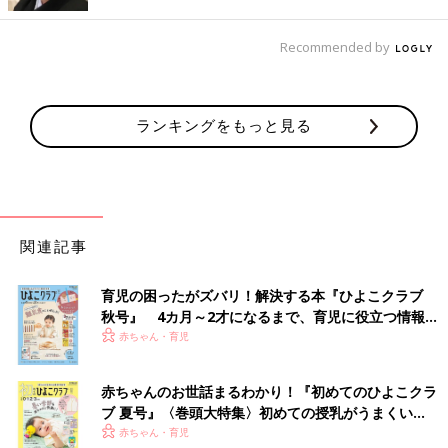
「通勤中、珍しい電車をみると写真を撮りたくなってしまう」
Recommended by
「スマホの中に普通に電車の写真データがある」
「止まってる電車の先頭車両で子どもにポーズ取らせて写真撮
る」
ランキングをもっと見る
ママ鉄のスマホの写真フォルダは子どもと鉄道への愛に満ちてい
るんですね！
（文・古川はる香）
完熟フレッシュ､池田57CRAZYとレイ
関連記事
ラ｡娘の思春期に「生理」や「下着」の
会話ができたのは「隠さない」という姿
「完熟フレッシュ」として活躍中の池田
育児の困ったがズバリ！解決する本『ひよこクラブ
勢を見せたから･･･
57CRAZYさん。相方は1人娘の池田レイラさ
秋号』 4カ月～2才になるまで、育児に役立つ情報が
ん。2016年にコンビ結成後、「M‐1グランプ
いっぱい！
リ」にアマチュアとして出場し、その後はプロ
赤ちゃん・育児
として活躍しています。レイラさんの保護者で
■文中のコメントはすべて、『ウィメンズパーク』（2022年1月
ありながら相方である池田57CRAZYさんは、娘
末まで）の投稿からの抜粋です。
赤ちゃんのお世話まるわかり！『初めてのひよこクラ
の思春期にどんなふうにして接していたのでし
※この記事は「たまひよONLINE」で過去に公開されたもので
ブ 夏号』〈巻頭大特集〉初めての授乳がうまくい
ょうか。全2回インタビューの後編です。
す。
く！ おっぱい・ミルクの基本と夏のトラブル 解決テ
赤ちゃん・育児