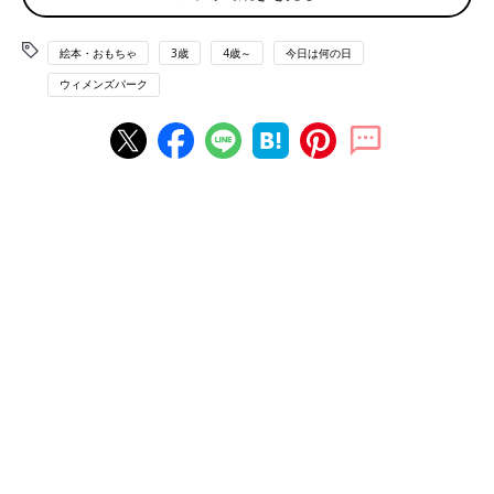
三大鉄博制覇は基本中の基本!?
絵本・おもちゃ
3歳
4歳～
今日は何の日
旅行やお出かけは当然「鉄」関係です。
ウィメンズパーク
「先日は岩手に旅行で行き、盛岡駅で、こまちとの連結する作業
に遭遇してワクワク。離れる所ももちろん動画に収めています」
「子どもの影響で見事に夫も鉄道好きになりました。SLに乗りに
行ったり、マイナーな路線に乗りに行ったりしています。長期休
みになると、お出かけ先が鉄道メインになります」
「電車移動でグズったこと、１度もないです」
旅行での長距離移動は小さい子どもがいると難関ですが、子鉄だ
と電車移動で退屈することがないというメリットが！
一方、乗り換えは通常よりも時間がかかるようで……。
「ターミナル駅の乗り換えは最低でも30分の時間を取っておく。
特に旅行先だと乗らないけどいろんな列車が観られるから、時間
がかかる」