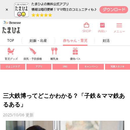
×
内祝い
SHOP
メニュー
TOP
妊娠・出産
赤ちゃん・育児
妊活
育児グッズ
病気・予防接種
離乳食
優待パス
ひよこクラブ
アプリ
SNS
キャンペーン
写真スタジオ
三大鉄博ってどこかわかる？「子鉄＆ママ鉄あ
るある」
2025/10/06
更新