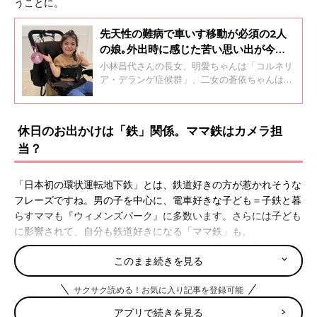
うことに。
先天性の難病で車いす移動が必須の2人
の娘｡外出時に感じた苦い思い出が今の
活動の原点【体験談】
小林昌代さんの長女、明愛ちゃんは「コルネリ
ア・デランゲ症候群」、二女の蒼依ちゃんは、
「18番部分トリソミー」という難病のため、2
人とも移動には子ども用車いすを使っていま
す。昌代さんは、子ども用車いすマークを作
休日のお出かけは「鉄」関係。ママ鉄はカメラ担
り、広める活動を行っています。全3回のイン
当？
タビューの3回目は、明愛ちゃん、蒼依ちゃん
との生活や、昌代さんが行っている活動につい
て聞きました。
「日本初の環状運転地下鉄」とは、鉄道好きの方が惹かれそうな
フレーズですね。男の子を中心に、電車好きな子ども＝子鉄と暮
らすママも『ウィメンズパーク』に多数います。さらには子ども
に影響されて、自分も鉄道好きになる「ママ鉄」も。
口コミサイト『ウィメンズパーク』のママの声から「子鉄＆ママ
このまま続きを見る
鉄あるある」を集めてみました。
「鉄道博物館も大宮、京都、名古屋（リニア鉄道館）制覇しまし
サクサク読める！お気に入り記事を登録可能
た。ドクターイエローも今年初めて見ました！（品川駅近辺で遭
アプリで続きを見る
遇）まだ、イーストアイには出会ってません」