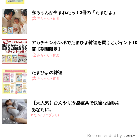
※記事の内容は記事執筆当時の情報であり、現在と異なる場合が
ク
あります。
赤ちゃんが生まれたら！2冊の「たまひよ」
赤ちゃん・育児
アカチャンホンポでたまひよ雑誌を買うとポイント10
倍【期間限定】
赤ちゃん・育児
たまひよの雑誌
赤ちゃん・育児
【大人気】ひんやり冷感寝具で快適な睡眠を
あなたに。
PR(アイリスプラザ)
Recommended by