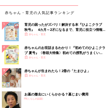
欲しがるおもちゃももちろん「鉄」！
赤ちゃん・育児の人気記事ランキング
「プラレールのデビューは貨物列車。ディズニーやトーマスシリ
ーズ、新幹線を勧めましたが頑として譲らず貨物。
2歳
の誕生日
育児の困ったがズバリ！解決する本『ひよこクラブ
秋号』 4カ月～2才になるまで、育児に役立つ情報が
でした」
いっぱい！
赤ちゃん・育児
子鉄であることが、勉強に役立つうれしい効果も!?
赤ちゃんのお世話まるわかり！『初めてのひよこクラ
「習っていない漢字も、電車関連で使われていればほぼ読める。
ブ 夏号』〈巻頭大特集〉初めての授乳がうまくい
電車好きのおかげで、未就学時代から時計も漢字も地理も習得で
く！ おっぱい・ミルクの基本と夏のトラブル 解決テ
赤ちゃん・育児
きて、かなり良かったと思います」
ク
赤ちゃんが生まれたら！2冊の「たまひよ」
では、子鉄を持つ「ママ鉄あるある」は？
赤ちゃん・育児
「お出かけの際には、子どもの喜びそうな経路を考えてしまう。
夏休みのお出かけ、親子で車で行けばいいのに、片道だけ母子で
アーバンライナーに乗ってしまった。駅でしまかぜやらビスタカ
お墓の撤去にいくらかかる？墓じまい費用
ーやら見てご満悦でした」
PR(くらしの話題)