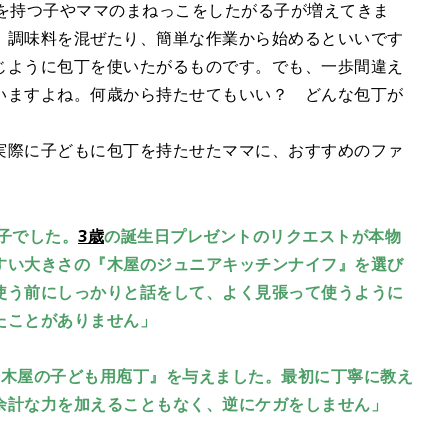
t
味を持つ子やママのまねっこをしたがる子が増えてきま
e
、調味料を混ぜたり、簡単な作業から始めるといいです
じように包丁を使いたがるものです。でも、一歩間違え
いますよね。何歳から持たせてもいい？ どんな包丁が
実際に子どもに包丁を持たせたママに、おすすめのファ
子でした。
3歳
の誕生日プレゼントのリクエストが本物
すい大きさの『木屋のジュニアキッチンナイフ』を選び
使う前にしっかりと話をして、よく見張って使うように
たことがありません」
橋木屋の子ども用庖丁』を与えました。最初に丁寧に教え
余計な力を加えることもなく、逆にケガをしません」