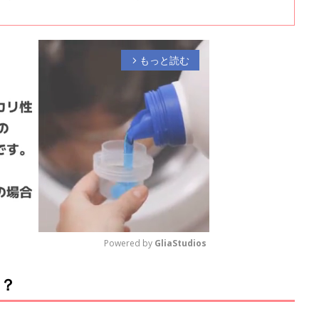
、出産のときのことや、病気の診断を受けたときのことについて聞きまし
編です。
もっと読む
arrow_forward_ios
Powered by 
GliaStudios
？
M
u