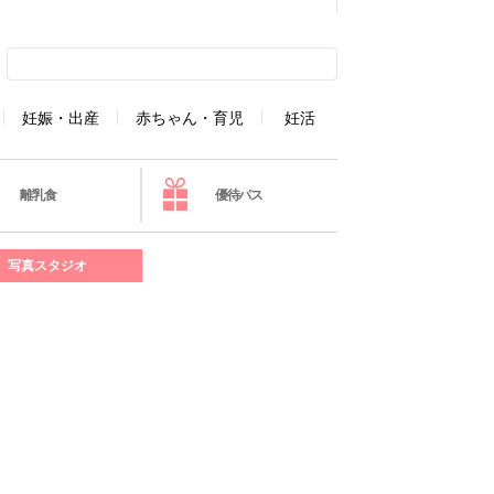
妊娠・出産
赤ちゃん・育児
妊活
離乳食
優待パス
写真スタジオ