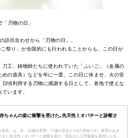
」で「刃物の日」
）」の語呂合わせから「刃物の日」。
いご祭り」が全国的にも行われることからも、この日が
、刀工、鋳物師たちに使われていた「ふいご」（金属の
ための道具）などを年に一度、この日に休ませ、火の安
。日頃利用する刃物に感謝する日として、各地で使えな
れています。
い赤ちゃんの姿に衝撃を受けた｡先天性ミオパチーと診断さ
仮名）は、夫、22歳の長男、17歳の長女との4人家族です。長男のあき
のときに先天性ミオパチーと診断を受け、現在は人工呼吸器を装用した生活