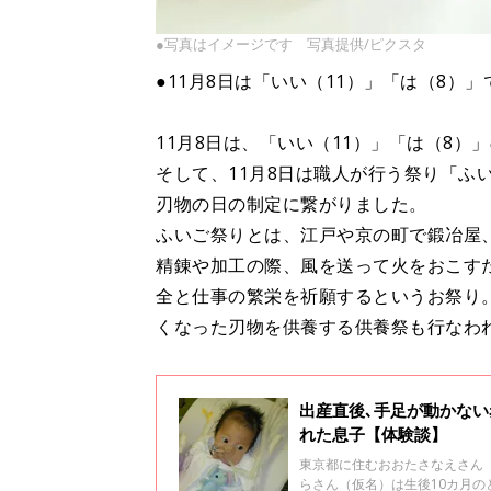
●写真はイメージです 写真提供/ピクスタ
●11月8日は「いい（11）」「は（8）
11月8日は、「いい（11）」「は（8
そして、11月8日は職人が行う祭り「ふ
刃物の日の制定に繋がりました。
ふいご祭りとは、江戸や京の町で鍛冶屋
精錬や加工の際、風を送って火をおこす
全と仕事の繁栄を祈願するというお祭り
くなった刃物を供養する供養祭も行なわ
出産直後､手足が動かな
れた息子【体験談】
東京都に住むおおたさなえさん（
らさん（仮名）は生後10カ月