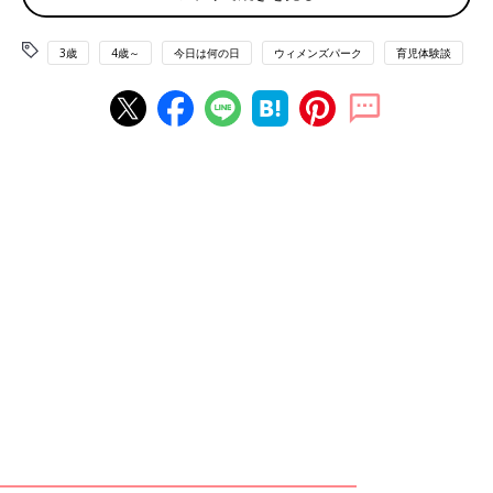
口コミサイト『ウィメンズパーク』で、実際に子どもに包丁を持
たせたママに、おすすめのファースト包丁を聞いてみました。
3歳
4歳～
今日は何の日
ウィメンズパーク
育児体験談
「 小さい頃から料理の手伝いをよくする子でした。
3歳
の誕生日
プレゼントのリクエストが本物の包丁だったので、小さい手でも
扱いやすい大きさの『木屋のジュニアキッチンナイフ』を選びま
した。ですが、非常によく切れます。使う前にしっかりと話をし
て、よく見張って使うようにしていましたので、特に大きなケガ
をしたことがありません」
「3歳で料理に興味を持ったので『日本橋木屋の子ども用庖丁』
を与えました。最初に丁寧に教える必要はありますが、切れ味が
よいので余計な力を加えることもなく、逆にケガをしません」
「台所育児」シリーズの包丁