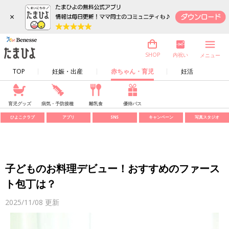
×
内祝い
SHOP
メニュー
TOP
妊娠・出産
赤ちゃん・育児
妊活
育児グッズ
病気・予防接種
離乳食
優待パス
ひよこクラブ
アプリ
SNS
キャンペーン
写真スタジオ
子どものお料理デビュー！おすすめのファース
ト包丁は？
2025/11/08
更新