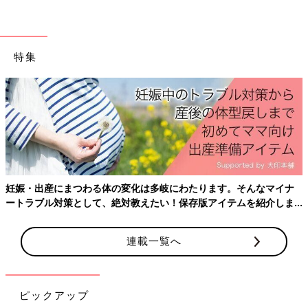
楽天市場で見る
特集
「3歳の誕生日に包丁をプレゼントしました。『正広の子ども用
包丁』です。自分だけの包丁が嬉しくって、モチベーションが上
がったようです」
その他の「正広の子ども用包丁」シリーズはこ
ちら
好きなキャラクターの包丁
妊娠・出産にまつわる体の変化は多岐にわたります。そんなマイナ
ートラブル対策として、絶対教えたい！保存版アイテムを紹介しま
す。
連載一覧へ
ピックアップ