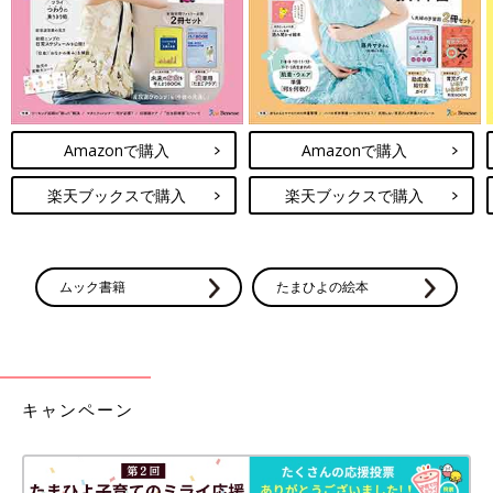
できたら『ソフィアの包丁』を買うと約束しました」
「2歳から包丁とピーラー持たせています。ものすごく気をつけ
て、慣れさせて、回数をこなさせたので3歳の時には、親の手を
添えずに切れるようになりました。そこから気長に教えたら、小
4でカレーなどを一人で作るように。おかげで仕事の日は、子ど
Amazonで購入
Amazonで購入
もが夕飯を作ってくれているので助かってます」
楽天ブックスで購入
楽天ブックスで購入
「3歳から手伝ってもらっています。大人用の包丁ですが、片時
も目を離さずに見てるのでケガはしたことないです。ただし、使
う前にしつこいほど包丁の恐ろしさを語って聞かせました。」
ムック書籍
たまひよの絵本
切れにくいけれど子ども用包丁なら安全で安心。逆に、しっかり
切れる包丁は横で見ていてハラハラするけれど、使う前に危ない
道具だということを教えれば、かえって安全で上達も早いようで
す。
キャンペーン
最初は目も離せず余計に時間がかかってしまいますが、今からし
っかり教え込んで、いずれは、それなりの戦力となってもらうと
しましょう！
（文・井上裕紀子）