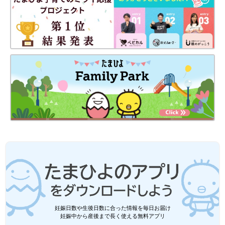
日本の子どもの睡眠は危機的状況！？
「脳をはぐくむために、子ども時代は睡
眠を最優先で考えてほしい」【乳幼児睡
0〜2歳の乳児期は、寝かしつけや夜泣きに悩ん
眠コンサルタント】
でいたりするママ・パパたちが多いようです。
しかし、3歳以降になると「お昼寝はいつま
で？」「1人寝の練習はいつから？」といった
新たな悩みが出てくるよう。そんな3～5歳ごろ
■文中のコメントはすべて、『ウィメンズパーク』（2022年1月
の睡眠の悩みについて、アメリカ・ニューヨー
末まで）の投稿からの抜粋です。
クを拠点に活動する、乳幼児睡眠コンサルタン
※この記事は「たまひよONLINE」で過去に公開されたもので
トの愛波あやさんに聞きました。
す。
※記事の内容は記事執筆当時の情報であり、現在と異なる場合が
あります。
妊娠日数や生後日数に合った情報を毎日お届け
妊娠中から産後まで長く使える無料アプリ