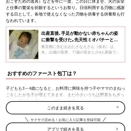
おこすための道具）などを年に一度、この日に休ませ、火の安全
と仕事の繁栄を祈願するというお祭り。日頃利用する刃物に感謝
する日として、各地で使えなくなった刃物を供養する供養祭も行
なわれています。
出産直後､手足が動かない赤ちゃんの姿
に衝撃を受けた｡先天性ミオパチーと診
断された息子【体験談】
東京都に住むおおたさなえさん（仮名）は、
夫、22歳の長男、17歳の長女との4人家族で
す。長男のあきらさん（仮名）は生後10カ月の
ときに先天性ミオパチーと診断を受け、現在は
人工呼吸器を装用した生活を送っています。さ
おすすめのファースト包丁は？
なえさんに、出産のときのことや、病気の診断
を受けたときのことについて聞きました。全2
回のインタビューの前編です。
子どもも3～4歳になると、お料理に興味を持つ子やママのまねっ
こをしたがる子が増えてきます。まだ小さいうちは野菜をちぎっ
たり、調味料を混ぜたり、簡単な作業から始めるといいですよ
ね。そして、慣れてくると、ママと同じように包丁を使いたがる
このまま続きを見る
ものです。でも、一歩間違えるとケガをする包丁は、使わせるの
サクサク読める！お気に入り記事を登録可能
を迷いますよね。何歳から持たせてもいい？ どんな包丁がい
い？
アプリで続きを見る