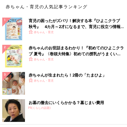
赤ちゃん・育児の人気記事ランキング
育児の困ったがズバリ！解決する本『ひよこクラブ
秋号』 4カ月～2才になるまで、育児に役立つ情報が
いっぱい！
赤ちゃん・育児
赤ちゃんのお世話まるわかり！『初めてのひよこクラ
ブ 夏号』〈巻頭大特集〉初めての授乳がうまくい
く！ おっぱい・ミルクの基本と夏のトラブル 解決テ
赤ちゃん・育児
ク
赤ちゃんが生まれたら！2冊の「たまひよ」
赤ちゃん・育児
お墓の撤去にいくらかかる？墓じまい費用
PR(くらしの話題)
Amazonで見る