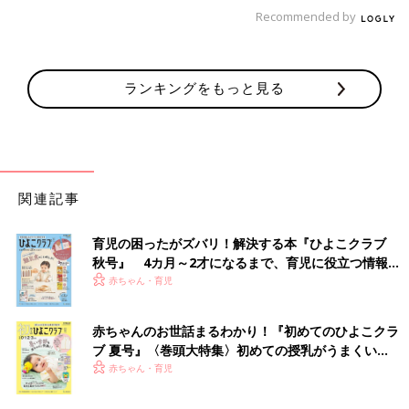
楽天市場で見る
Recommended by
「
2歳
半すぎくらいから包丁を持たせ、3歳になるとひとりで切れ
るように。『台所育児の子ども包丁』は、子ども用と言っても切
れ味抜群！ なので、使う度に危ないことをよく言い聞かせてい
ランキングをもっと見る
ます」
「子ども用包丁は、いろいろありますが、ちゃんと切れるものを
もたせた方が良いそうです。危ないからと切れない包丁（ちくわ
くらいしか切れない）を使わせると、結局、変な力が入り、かえ
関連記事
って危ないそうです。『台所育児』のシリーズはおすすめです
よ」
育児の困ったがズバリ！解決する本『ひよこクラブ
秋号』 4カ月～2才になるまで、育児に役立つ情報が
いっぱい！
赤ちゃん・育児
「正広」のこども包丁
赤ちゃんのお世話まるわかり！『初めてのひよこクラ
ブ 夏号』〈巻頭大特集〉初めての授乳がうまくい
く！ おっぱい・ミルクの基本と夏のトラブル 解決テ
赤ちゃん・育児
ク