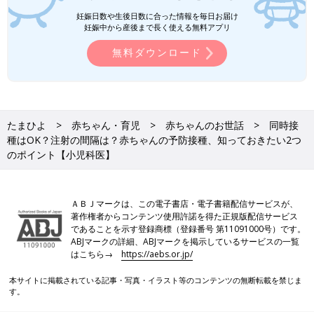
妊娠日数や生後日数に合った情報を毎日お届け
妊娠中から産後まで長く使える無料アプリ
無料ダウンロード
たまひよ
赤ちゃん・育児
赤ちゃんのお世話
同時接
種はOK？注射の間隔は？赤ちゃんの予防接種、知っておきたい2つ
のポイント【小児科医】
ＡＢＪマークは、この電子書店・電子書籍配信サービスが、
著作権者からコンテンツ使用許諾を得た正規版配信サービス
であることを示す登録商標（登録番号 第11091000号）です。
ABJマークの詳細、ABJマークを掲示しているサービスの一覧
はこちら→
https://aebs.or.jp/
本サイトに掲載されている記事・写真・イラスト等のコンテンツの無断転載を禁じま
す。