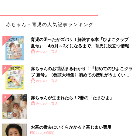
【知っておきたいこと・１】ワクチンの接種と接種
方法によって次の接種までの間隔が違う
赤ちゃん・育児の人気記事ランキング
育児の困ったがズバリ！解決する本『ひよこクラブ
夏号』 4カ月～2才になるまで、育児に役立つ情報が
いっぱい！
赤ちゃん・育児
赤ちゃんのお世話まるわかり！『初めてのひよこクラ
ブ 夏号』〈巻頭大特集〉初めての授乳がうまくい
く！ おっぱい・ミルクの基本と夏のトラブル 解決テ
赤ちゃん・育児
ク
ワクチンの種類は大きく「生ワクチン」「不活化ワクチン」に分
赤ちゃんが生まれたら！2冊の「たまひよ」
かれ、この種類と接種方法によって、次の予防接種までの間隔が
赤ちゃん・育児
違います。
「『生ワクチン』とは、生きた病原体の病原性を極力弱めて作っ
お墓の撤去にいくらかかる？墓じまい費用
たワクチンで、『不活化ワクチン』とは、病原体を殺して作った
PR(くらしの話題)