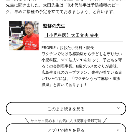
先生に聞きました。太田先生は「
0才
代前半は予防接種のピー
ク。早めに接種の予定を立てておきましょう」と言います。
監修の先生
【小児科医】太田文夫 先生
PROFILE：おおた小児科・院長
ワクチンで防げる感染症から子どもを守りたい
小児科医。NPO法人VPDを知って、子どもを守
ろうの会副理事長。B級グルメめぐりが趣味。
広島生まれのカープファン。先生が着ている赤
いTシャツには、「ワクチンうって麻疹・風疹
撲滅」と書いてあります！
【産後初外出】健診・通院以外の赤ちゃ
このまま続きを見る
ん連れの“プチ外出”。みんなは「いつご
ろから」「どこに」出かけているの？
近所を少し歩くような“プチ外出”。初めての赤
サクサク読める！お気に入り記事を登録可能
ちゃんと一緒の“プチ外出”は、生後何カ月ごろ
アプリで続きを見る
にしたファミリーが多いのでしょうか？ 健診