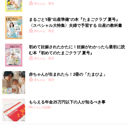
です。
く！ おっぱい・ミルクの基本と夏のトラブル 解決テ
赤ちゃん・育児
ク
「0才代の赤ちゃんが受けたい予防接種は、種類も接種回数もと
まるごと1冊“出産準備”の本『たまごクラブ 夏号』
ても多いです。接種を遅らせないためにも、通院によるママ・パ
〈スペシャル大特集〉夫婦で予習する 出産の教科書
パの負担を減らすためにも、同時接種をすすめています。異なる
赤ちゃん・育児
ワクチンを体の何カ所か（右腕、左腕、右太もも、左太ももな
ど）に分けて接種します。接種位置の間隔を2.5㎝以上空けれ
ば、全部を脚に打つことも可能です。
初めて妊娠されたかたに！妊娠がわかったら最初に読
安全性と効果は、別の日に1種類ずつ接種するのと変わりませ
む本『初めてのたまごクラブ 夏号』
ん。副反応が起こる割合が多くなったり、特別な副反応が出たり
赤ちゃん・育児
することもありません」（太田先生）
監修／太田文夫先生
撮影／矢作常明 文／ひよこクラブ編集部
赤ちゃんが生まれたら！2冊の「たまひよ」
赤ちゃん・育児
低月齢赤ちゃん“期間限定”のかわいいし
ぐさは、なぜするの？【専門家が解説】
赤ちゃんが生まれて間もない時期は、授乳やお
もらえる年金25万円以下の人が知るべき事
むつ替え、沐浴など、お世話にかかりっきり。
PR(くらしの話題)
そんな、我が子との濃密な時間の中で、「なん
でこんなしぐさをするの？」と不思議に感じる
こともあるのではないでしょうか。今回は、低
赤ちゃんが予防接種をスタートしたばかりの時期は、とくに受け
月齢赤ちゃんならではのしぐさについて、小児