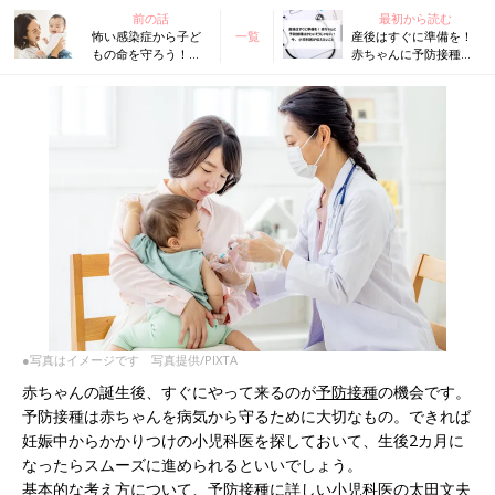
前の話
最初から読む
怖い感染症から子ど
一覧
産後はすぐに準備を！
もの命を守ろう！
赤ちゃんに予防接種は
「麻疹」「風疹」の
かわいそうじゃない！
排除国である日本
今、小児科医が伝えた
で、ワクチン接種が
いこと
大切な理由とは？
【小児科医】
●写真はイメージです 写真提供/PIXTA
赤ちゃんの誕生後、すぐにやって来るのが
予防接種
の機会です。
予防接種は赤ちゃんを病気から守るために大切なもの。できれば
妊娠中からかかりつけの小児科医を探しておいて、生後2カ月に
なったらスムーズに進められるといいでしょう。
基本的な考え方について、予防接種に詳しい小児科医の太田文夫