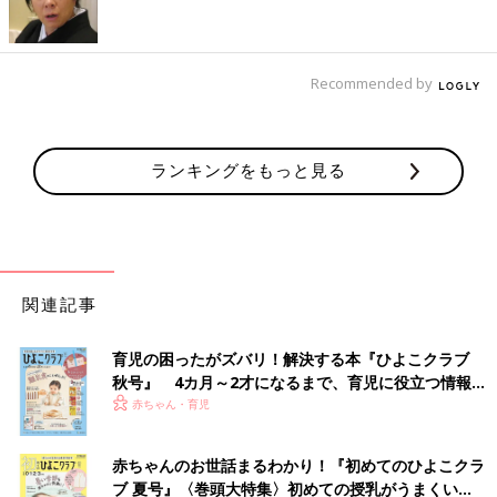
ワクチンのことです。
覚えておきたいのは、注射の生ワクチンを接種したあと、次に注
射の生ワクチンを接種する場合は27日以上空ける必要があるとい
うことです」（太田先生）
Recommended by
【知っておきたいこと・２】効率よく予防接種を受
けるには、同時接種が有効
ランキングをもっと見る
関連記事
育児の困ったがズバリ！解決する本『ひよこクラブ
秋号』 4カ月～2才になるまで、育児に役立つ情報が
いっぱい！
赤ちゃん・育児
赤ちゃんのお世話まるわかり！『初めてのひよこクラ
同時接種とは2種類以上のワクチンを、1回の通院で接種すること
ブ 夏号』〈巻頭大特集〉初めての授乳がうまくい