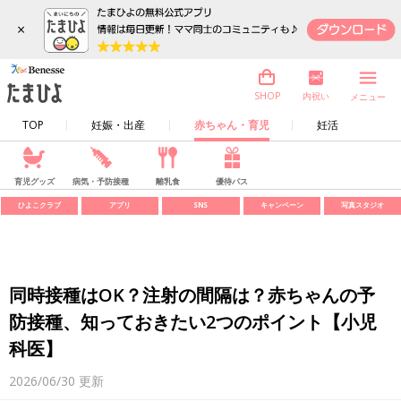
×
内祝い
SHOP
メニュー
TOP
妊娠・出産
赤ちゃん・育児
妊活
育児グッズ
病気・予防接種
離乳食
優待パス
ひよこクラブ
アプリ
SNS
キャンペーン
写真スタジオ
同時接種はOK？注射の間隔は？赤ちゃんの予
防接種、知っておきたい2つのポイント【小児
科医】
2026/06/30
更新