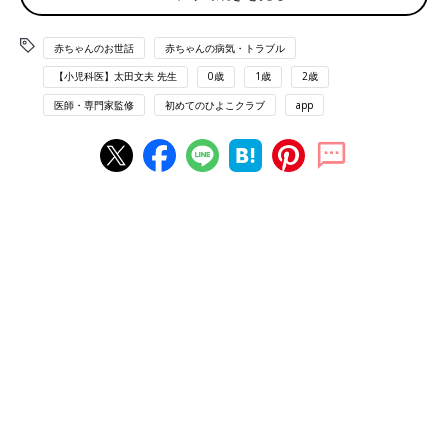
や通院以外の“プチ外出”について、先輩ファミ
リーに聞きました。
予防接種は赤ちゃん、そして社会全体を守るために
赤ちゃんのお世話
赤ちゃんの病気・トラブル
必要です
【小児科医】太田文夫 先生
0歳
1歳
2歳
医師・専門家監修
初めてのひよこクラブ
app
赤ちゃんの時期の予防接種には、受けるべきものがたくさんあり
ます。
「『病気にかかれば、自然に免疫はつく』などと考えて、予防接
種を受けさせることを躊躇（ちゅうちょ）する人も見られます。
予防接種を受けていない赤ちゃんが病気にかかると、重症化して
命を落としたり、後遺症で苦しんだりすることもあります。さら
に、本人が大変なだけでなく、家族や友だちにうつしたり、妊娠
中の人にうつして、おなかの赤ちゃんにまで影響が出てしまう恐
れもあります」（太田先生）
予防接種を受けることは、その子自身とママ・パパ、周囲の人々
を守ること。社会全体から感染症をなくすためにも、積極的な接
種を検討しましょう。