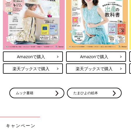
前の話
最初から読む
怖い感染症から子ど
一覧
産後はすぐに準備を！
もの命を守ろう！
赤ちゃんに予防接種は
「麻疹」「風疹」の
かわいそうじゃない！
排除国である日本
今、小児科医が伝えた
で、ワクチン接種が
いこと
大切な理由とは？
【小児科医】
Amazonで購入
Amazonで購入
楽天ブックスで購入
楽天ブックスで購入
ムック書籍
たまひよの絵本
キャンペーン