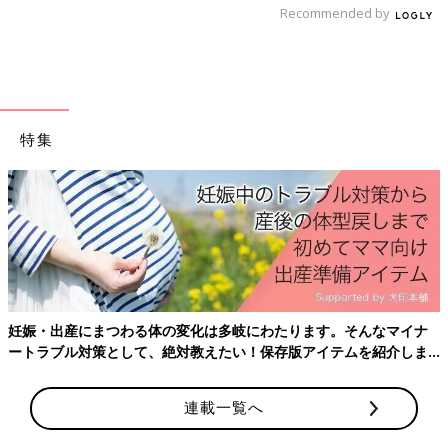
るべきワクチンがたくさんあります。体調不良や受け忘れなど
Recommended by
科の先生に解説してもらいました♪
で、接種スケジュールがずれた場合は、かかりつけ医に相談しま
しょう。接種当日、多少機嫌が悪くても、発熱、おう吐、下痢な
どの症状がなければ接種できることもあるそうです。接種予定の
病院に相談してみましょう。
特集
参考／『初めてのひよこクラブ』2026年夏号「正しく知ってお
きたい予防接種の最新情報」
●記事の内容は2026年5月の情報で、現在と異なる場合がありま
す。
『初めてのひよこクラブ』2026年夏号「正しく知っておきたい
予防接種の最新情報」特集では、接種スケジュールや予防接種の
受け方などを具体的に紹介しています。
妊娠・出産にまつわる体の変化は多岐にわたります。そんなマイナ
ートラブル対策として、絶対教えたい！保存版アイテムを紹介しま
『初めてのひよこクラブ』最新号はこちら！
す。
連載一覧へ