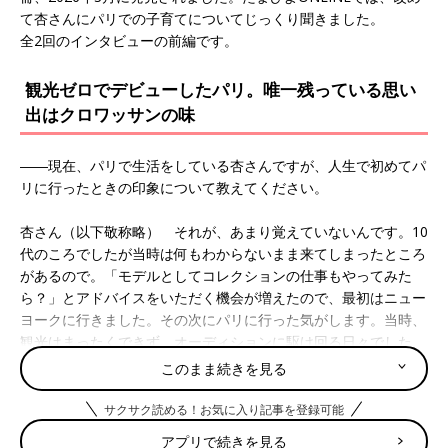
て杏さんにパリでの子育てについてじっくり聞きました。
全2回のインタビューの前編です。
観光ゼロでデビューしたパリ。唯一残っている思い
出はクロワッサンの味
――現在、パリで生活をしている杏さんですが、人生で初めてパ
リに行ったときの印象について教えてください。
杏さん（以下敬称略） それが、あまり覚えていないんです。10
代のころでしたが当時は何もわからないまま来てしまったところ
があるので。「モデルとしてコレクションの仕事もやってみた
ら？」とアドバイスをいただく機会が増えたので、最初はニュー
ヨークに行きました。その次にパリに行った気がします。当時、
観光はまったくできず、オーディションに駆け回る日々でした。
ごはんをゆっくり食べる時間もありませんでしたが、唯一クロワ
このまま続きを見る
ッサンがとってもおいしかったことは覚えています。
でも実は、今でもエッフェル塔には上ったことがありません･･･
サクサク読める！お気に入り記事を登録可能
(笑)
アプリで続きを見る