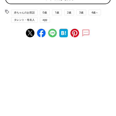
――エッフェル塔に上ったことがないのは意外です。
赤ちゃんのお世話
0歳
1歳
2歳
3歳
4歳～
杏 凱旋門は一昨年に上りましたが、エッフェル塔はまだないで
タレント・有名人
app
す。観光ではなく生活をしているとそんな感じかも…。
――フランス語はいつから学んでいるのでしょうか？
杏 とくに時間を取って学んだことはなく、今も昔も思うように
はまだ話せていません。時間があれば語学学校に通いたいのです
が、パリの小学校は子どもたちの送迎が必要で、子どもたちの送
り迎えをしていると1日があっという間で、学校には通えていな
い状況です。
現在は都市部で暮らしているので、英語と翻訳アプリのフランス
語でなんとか生活していますね。
「電線がないね」子どもたちと始めたパリ生活
――初めてパリを訪れたときの、3人の子どもたちの反応を教え
てください。