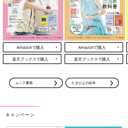
度が整っているように感じます。また、子育ては母親だけがする
ものという感覚が日本より薄いと感じます。父親も積極的に参加
しています。昨日も1人のお父さんがベビーカーを2台押しながら
送迎している姿を見ました。
硬水の生活、子育て、仕事、健康管理は「できると
きにできることを」
Amazonで購入
Amazonで購入
楽天ブックスで購入
楽天ブックスで購入
ムック書籍
たまひよの絵本
キャンペーン