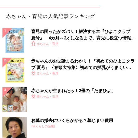
杏 子どもたちを連れて初めてパリに行ったときは、とにかく大
変でした。到着してからもいろんなことがありましたが、とって
赤ちゃん・育児の人気記事ランキング
も楽しかったです。子どもたちと過ごす中で私が印象に残ってい
ることは「空に電線がないね」というひと言です。そう言われて
育児の困ったがズバリ！解決する本『ひよこクラブ
みれば確かにないねと、視点の違いに驚きました。
夏号』 4カ月～2才になるまで、育児に役立つ情報が
いっぱい！
赤ちゃん・育児
――1人で3人を連れていくわけですから、飛行機の中も大変だっ
たのではないでしょうか？
赤ちゃんのお世話まるわかり！『初めてのひよこクラ
ブ 夏号』〈巻頭大特集〉初めての授乳がうまくい
杏 当時はいろんなグッズを試し、試行錯誤しました。たとえ
く！ おっぱい・ミルクの基本と夏のトラブル 解決テ
赤ちゃん・育児
ば、機内で座席についても足が地面につかないので足元を埋める
ク
グッズを準備したり、本が好きなのでそれぞれが好きな本を用意
したりして過ごしました。
赤ちゃんが生まれたら！2冊の「たまひよ」
赤ちゃん・育児
――杏さんの本好きは有名ですが、きっと継いでいるのですね。
杏 幸い子どもたちはまんがや図鑑も含めて本が好きなので、移
お墓の撤去にいくらかかる？墓じまい費用
動は電子書籍で時間をもて余すことなく過ごせます。
PR(くらしの話題)
――パリに旅行するのと実際に生活をするのとでは大きな違いが