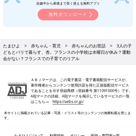
た。
妊娠中から産後まで長く使える無料アプリ
無料ダウンロード
――硬水のヨーロッパでは日本のように毎日おふろに入らないと
聞いたことがありますが、どうでしょうか？
杏 これも家庭によるとは思いますが、冬場は髪の毛を洗うのは
毎日ではないかもしれません。硬水だと髪の毛はパサつきを感じ
たまひよ
赤ちゃん・育児
赤ちゃんのお世話
3人の子
ますし、肌もつっぱる感じがあります。だからわが家もおふろの
どもとパリで暮らす、杏。フランスの小学校は水曜日が休み？運動
あとの保湿をしっかりするよう子どもたちに教えています。
会がない？フランスでの子育てのリアル
――日本に戻られた際に日本の育児について驚くことはあります
か？
ＡＢＪマークは、この電子書店・電子書籍配信サービスが、
著作権者からコンテンツ使用許諾を得た正規版配信サービス
杏 普段からネットで育児グッズを見たり、育児エッセイを読
であることを示す登録商標（登録番号 第11091000号）です。
ABJマークの詳細、ABJマークを掲示しているサービスの一覧
んだりしているので、日本の今の状況は何となく把握していま
はこちら→
https://aebs.or.jp/
す。うちの子たちが赤ちゃんだった10年前、液体ミルクはなかっ
たと思いますが最近は一般的だとか、スワドルが登場したり、育
本サイトに掲載されている記事・写真・イラスト等のコンテンツの無断転載を禁じま
児に関するグッズや常識がどんどん変わっていっているなと感じ
す。
ます。
たまひよについて
利用規約
ポリシー
医師・専門家一覧