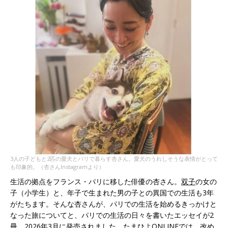
3人の子どもと2匹の愛犬とパリで暮らす杏さん。愛犬のうれしそうな表情がとって
も印象的。（杏さんInstagramより）
生活の拠点をフランス・パリに移した俳優の杏さん。
双子
の女の
子（小学生）と、年子で生まれた男の子との異国での生活も3年
がたちます。そんな杏さんが、パリでの生活を始めるきっかけと
なった旅についてと、パリでの生活の日々を書いたエッセイが2
冊、2026年3月に発売されました。たまひよONLINEでは、改め