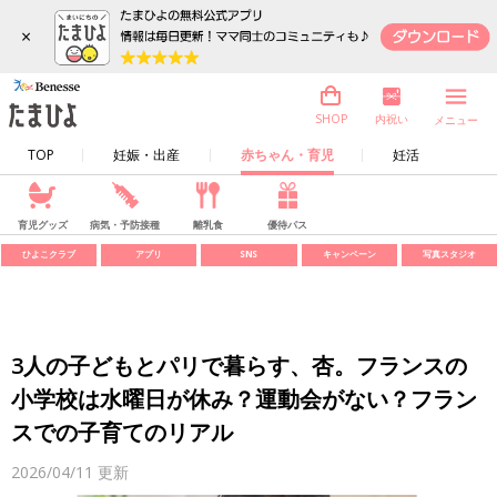
×
内祝い
SHOP
メニュー
TOP
妊娠・出産
赤ちゃん・育児
妊活
育児グッズ
病気・予防接種
離乳食
優待パス
ひよこクラブ
アプリ
SNS
キャンペーン
写真スタジオ
3人の子どもとパリで暮らす、杏。フランスの
小学校は水曜日が休み？運動会がない？フラン
スでの子育てのリアル
2026/04/11
更新