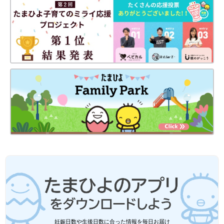
2025年5月、フィンランド滞在中の杏さん。オーロラの下で笑顔。（杏さん
Instagramより）
――日々の生活についても教えてください。生活する上で「水」
は欠かせないものですが、日本の軟水から硬水に慣れるまでは大
変ではありませんでしたか？
杏 たしかに日本よりは水の性質が硬いので最初は大変でした。
今も飲み水はフィルターを通していますが、子どもたちもだいぶ
慣れたと思います。わが家はこれまでスペイン、ベルギー、イン
ド、ベトナム、フィンランドなどで家族旅行をしています。2年
前にインド旅行に行ったときは、インドの硬水大丈夫かなと心配
しましたが、すでに硬水にある程度慣れていたからか、だれもお
なかを壊すことなく過ごせました。そのときにだいぶ耐性がつい
たなと感じました。
逆に昨年、2025年にフィンランドで仕事があったので、子ども
たちも連れていき3カ月ほど滞在したのですが、世界トップレベ
ルの品質を誇る軟水なので感動しました。毎日水道水をそのまま
飲用していました。子どもたちも「おいしい」と飲んでいまし
妊娠日数や生後日数に合った情報を毎日お届け