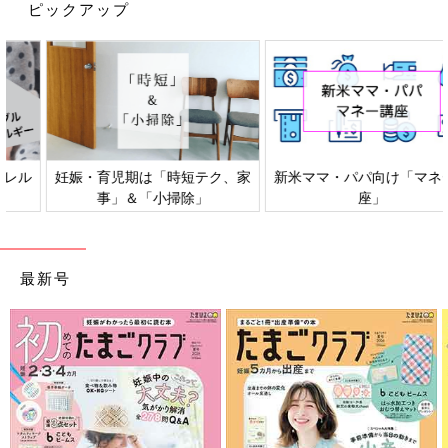
に大きな差を感じます。
ピックアップ
――お子さんが3人だと習い事の送迎も大変そうです。
杏 わが家でも毎年どうしようかと悩みます。子どもたちがバラ
バラのものを習う場合と、一緒のものを習う場合では時間も経済
的な面でも大きな違いがあります。でも、その子にとって興味が
あり、楽しんで続けられるものを一緒に模索できたらと思いま
妊娠・育児期は「時短テク、家
新米ママ・パパ向け「マネー講
す。
事」＆「小掃除」
座」
――パリの学校ではPTAのような活動はあるのでしょうか？
杏 学校によるとは思いますが、パワフルなお母さんがたとえば
最新号
「クリスマスの飾りつけを一緒にやりましょう」というふうに呼
びかけて保護者が一緒に活動するという機会はあります。
――フランスでは働く女性にとって子育てしやすいと感じます
か？
杏 日本でも子育てにおけるサポートの制度は整っていると思い
ますが、フランスでは女性が働くことは当たり前の社会なので制