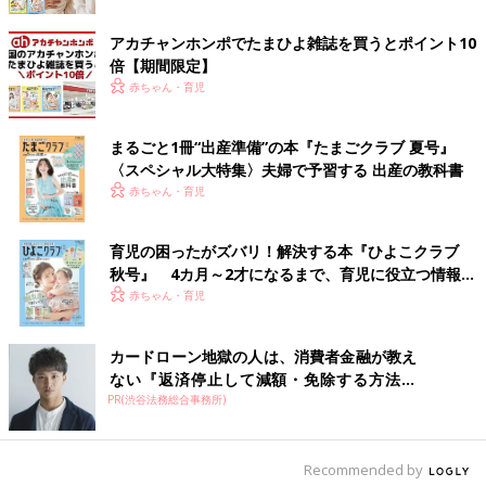
アカチャンホンポでたまひよ雑誌を買うとポイント10
倍【期間限定】
赤ちゃん・育児
まるごと1冊“出産準備”の本『たまごクラブ 夏号』
〈スペシャル大特集〉夫婦で予習する 出産の教科書
赤ちゃん・育児
育児の困ったがズバリ！解決する本『ひよこクラブ
秋号』 4カ月～2才になるまで、育児に役立つ情報が
ジグソーパズルが大好きな杏さん。写真はジグソーパズル世界大会にて。「いつか
いっぱい！
赤ちゃん・育児
日本でもジグソーパズル大会が開催されるといいなぁ」だそう。（杏さん
Instagramより）
――パリの学校は週の真ん中の水曜日がお休みと聞きました。
カードローン地獄の人は、消費者金融が教え
ない『返済停止して減額・免除する方法』
杏 学校によって違いはあるかと思いますが、子どもたちが通っ
PR(渋谷法務総合事務所)
で...
ている小学校は、土日以外に水曜日がお休みです。このしくみも
日本と大きく違いますね。家庭によって違いはあるかと思います
Recommended by
が、お休みの水曜日はのんびりしたり、習い事の時間にあてたり