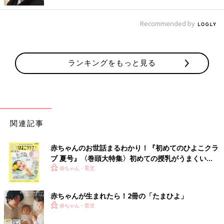
あるのではないでしょうか。
Recommended by
杏 パリでの生活を決めるまで何度か子どもたちも一緒に現地に
行きました。二拠点生活を始めたのは子どもたちが小学生になる
タイミングです。パリで子どもたちと生活をすることを決めてか
ランキングをもっと見る
ら、二拠点生活のスタートまで2年間あって、そこでいろいろな
準備をしました。
日本とパリの大きな違いはやはり子どもたちの教育ですね。日本
とでは教育の期間も内容も大きく違います。フランスはバカンス
が多く、入学式や卒業式、運動会や文化祭などいわゆる学校行事
関連記事
がほとんどありません。学校もふわっと始まり、ふわっと終わる
印象です。
赤ちゃんのお世話まるわかり！『初めてのひよこクラ
ブ 夏号』〈巻頭大特集〉初めての授乳がうまくい
パリの学校は水曜日が休み？日本とフランスの子ど
く！ おっぱい・ミルクの基本と夏のトラブル 解決テ
赤ちゃん・育児
もたちの習い事と教育の違い
ク
赤ちゃんが生まれたら！2冊の「たまひよ」
赤ちゃん・育児