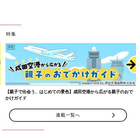
します。
――どんな習い事がありますか？
杏 日本にはなかなかないものでいうと、サーカスや演劇、乗馬
特集
です。ポピュラーなものだとサッカーや柔道、空手です。柔道を
やっている人口は日本の倍以上だそうです。
――習い事にサーカスがあるとは驚きです。
杏 サーカスは、体操の延長のような感じで少しアクロバティッ
クなことが習えるのだと思います。フランスでは自分の好きなこ
とを自分で発見して伸ばしていくという教育方針です。 たとえ
ば、サッカーが好きな子には、学校が休みの日は学期中のお休み
【親子で出会う、はじめての景色】成田空港から広がる親子のおで
も夏休みなどの長いお休みも、すべての時間をサッカーに費やす
かけガイド
こともできます。
学校に行くのが週に4日だからなのか、パリの学校では日本のよ
連載一覧へ
うに家庭科や体育、音楽などの時間が少ないように思います。さ
まざまなことを経験できる日本の教育と、好きなことを見つけて
それにとことん時間を費やすことができるフランスの教育。そこ