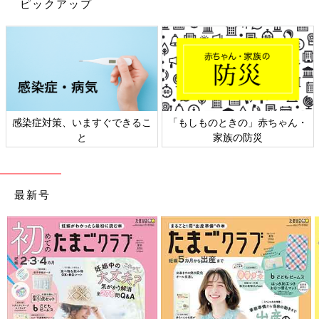
に大きな差を感じます。
ピックアップ
――お子さんが3人だと習い事の送迎も大変そうです。
杏 わが家でも毎年どうしようかと悩みます。子どもたちがバラ
バラのものを習う場合と、一緒のものを習う場合では時間も経済
的な面でも大きな違いがあります。でも、その子にとって興味が
あり、楽しんで続けられるものを一緒に模索できたらと思いま
感染症対策、いますぐできるこ
「もしものときの」赤ちゃん・
す。
と
家族の防災
――パリの学校ではPTAのような活動はあるのでしょうか？
杏 学校によるとは思いますが、パワフルなお母さんがたとえば
最新号
「クリスマスの飾りつけを一緒にやりましょう」というふうに呼
びかけて保護者が一緒に活動するという機会はあります。
――フランスでは働く女性にとって子育てしやすいと感じます
か？
杏 日本でも子育てにおけるサポートの制度は整っていると思い
ますが、フランスでは女性が働くことは当たり前の社会なので制