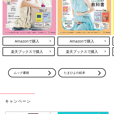
度が整っているように感じます。また、子育ては母親だけがする
ものという感覚が日本より薄いと感じます。父親も積極的に参加
しています。昨日も1人のお父さんがベビーカーを2台押しながら
送迎している姿を見ました。
硬水の生活、子育て、仕事、健康管理は「できると
きにできることを」
Amazonで購入
Amazonで購入
楽天ブックスで購入
楽天ブックスで購入
ムック書籍
たまひよの絵本
キャンペーン