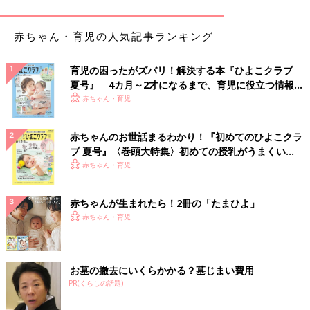
杏 子どもたちを連れて初めてパリに行ったときは、とにかく大
変でした。到着してからもいろんなことがありましたが、とって
赤ちゃん・育児の人気記事ランキング
も楽しかったです。子どもたちと過ごす中で私が印象に残ってい
ることは「空に電線がないね」というひと言です。そう言われて
育児の困ったがズバリ！解決する本『ひよこクラブ
みれば確かにないねと、視点の違いに驚きました。
夏号』 4カ月～2才になるまで、育児に役立つ情報が
いっぱい！
赤ちゃん・育児
――1人で3人を連れていくわけですから、飛行機の中も大変だっ
たのではないでしょうか？
赤ちゃんのお世話まるわかり！『初めてのひよこクラ
ブ 夏号』〈巻頭大特集〉初めての授乳がうまくい
杏 当時はいろんなグッズを試し、試行錯誤しました。たとえ
く！ おっぱい・ミルクの基本と夏のトラブル 解決テ
赤ちゃん・育児
ば、機内で座席についても足が地面につかないので足元を埋める
ク
グッズを準備したり、本が好きなのでそれぞれが好きな本を用意
したりして過ごしました。
赤ちゃんが生まれたら！2冊の「たまひよ」
赤ちゃん・育児
――杏さんの本好きは有名ですが、きっと継いでいるのですね。
杏 幸い子どもたちはまんがや図鑑も含めて本が好きなので、移
お墓の撤去にいくらかかる？墓じまい費用
動は電子書籍で時間をもて余すことなく過ごせます。
PR(くらしの話題)
――パリに旅行するのと実際に生活をするのとでは大きな違いが