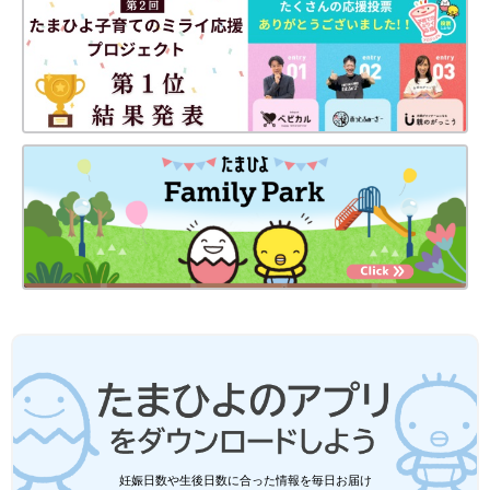
2025年5月、フィンランド滞在中の杏さん。オーロラの下で笑顔。（杏さん
Instagramより）
――日々の生活についても教えてください。生活する上で「水」
は欠かせないものですが、日本の軟水から硬水に慣れるまでは大
変ではありませんでしたか？
杏 たしかに日本よりは水の性質が硬いので最初は大変でした。
今も飲み水はフィルターを通していますが、子どもたちもだいぶ
慣れたと思います。わが家はこれまでスペイン、ベルギー、イン
ド、ベトナム、フィンランドなどで家族旅行をしています。2年
前にインド旅行に行ったときは、インドの硬水大丈夫かなと心配
しましたが、すでに硬水にある程度慣れていたからか、だれもお
なかを壊すことなく過ごせました。そのときにだいぶ耐性がつい
たなと感じました。
逆に昨年、2025年にフィンランドで仕事があったので、子ども
たちも連れていき3カ月ほど滞在したのですが、世界トップレベ
ルの品質を誇る軟水なので感動しました。毎日水道水をそのまま
飲用していました。子どもたちも「おいしい」と飲んでいまし
妊娠日数や生後日数に合った情報を毎日お届け