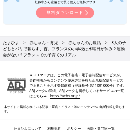
妊娠中から産後まで長く使える無料アプリ
た。
無料ダウンロード
――硬水のヨーロッパでは日本のように毎日おふろに入らないと
聞いたことがありますが、どうでしょうか？
杏 これも家庭によるとは思いますが、冬場は髪の毛を洗うのは
毎日ではないかもしれません。硬水だと髪の毛はパサつきを感じ
たまひよ
赤ちゃん・育児
赤ちゃんのお世話
3人の子
ますし、肌もつっぱる感じがあります。だからわが家もおふろの
どもとパリで暮らす、杏。フランスの小学校は水曜日が休み？運動
あとの保湿をしっかりするよう子どもたちに教えています。
会がない？フランスでの子育てのリアル
――日本に戻られた際に日本の育児について驚くことはあります
か？
ＡＢＪマークは、この電子書店・電子書籍配信サービスが、
著作権者からコンテンツ使用許諾を得た正規版配信サービス
であることを示す登録商標（登録番号 第11091000号）です。
杏 普段からネットで育児グッズを見たり、育児エッセイを読
ABJマークの詳細、ABJマークを掲示しているサービスの一覧
んだりしているので、日本の今の状況は何となく把握していま
はこちら→
https://aebs.or.jp/
す。うちの子たちが赤ちゃんだった10年前、液体ミルクはなかっ
たと思いますが最近は一般的だとか、スワドルが登場したり、育
本サイトに掲載されている記事・写真・イラスト等のコンテンツの無断転載を禁じま
児に関するグッズや常識がどんどん変わっていっているなと感じ
す。
ます。
たまひよについて
利用規約
ポリシー
医師・専門家一覧