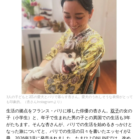
3人の子どもと2匹の愛犬とパリで暮らす杏さん。愛犬のうれしそうな表情がとって
も印象的。（杏さんInstagramより）
生活の拠点をフランス・パリに移した俳優の杏さん。
双子
の女の
子（小学生）と、年子で生まれた男の子との異国での生活も3年
がたちます。そんな杏さんが、パリでの生活を始めるきっかけと
なった旅についてと、パリでの生活の日々を書いたエッセイが2
冊、2026年3月に発売されました。たまひよONLINEでは、改め