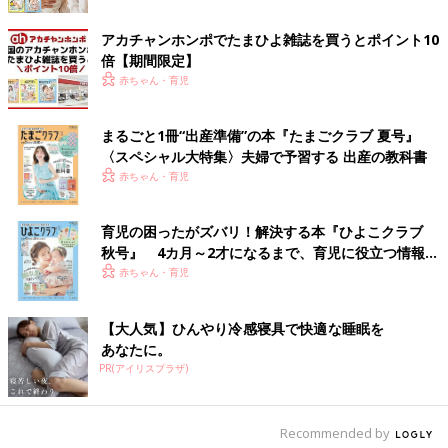
アカチャンホンポでたまひよ雑誌を買うとポイント10
倍【期間限定】
赤ちゃん・育児
まるごと1冊“出産準備”の本『たまごクラブ 夏号』
〈スペシャル大特集〉夫婦で予習する 出産の教科書
赤ちゃん・育児
育児の困ったがズバリ！解決する本『ひよこクラブ
秋号』 4カ月～2才になるまで、育児に役立つ情報が
ジグソーパズルが大好きな杏さん。写真はジグソーパズル世界大会にて。「いつか
いっぱい！
赤ちゃん・育児
日本でもジグソーパズル大会が開催されるといいなぁ」だそう。（杏さん
Instagramより）
――パリの学校は週の真ん中の水曜日がお休みと聞きました。
【大人気】ひんやり冷感寝具で快適な睡眠を
あなたに。
杏 学校によって違いはあるかと思いますが、子どもたちが通っ
PR(アイリスプラザ)
ている小学校は、土日以外に水曜日がお休みです。このしくみも
日本と大きく違いますね。家庭によって違いはあるかと思います
Recommended by
が、お休みの水曜日はのんびりしたり、習い事の時間にあてたり