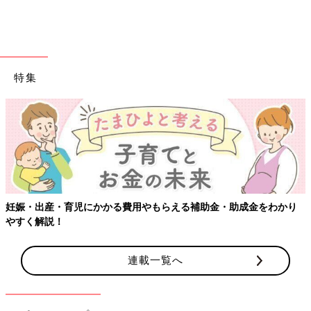
します。
――どんな習い事がありますか？
杏 日本にはなかなかないものでいうと、サーカスや演劇、乗馬
特集
です。ポピュラーなものだとサッカーや柔道、空手です。柔道を
やっている人口は日本の倍以上だそうです。
――習い事にサーカスがあるとは驚きです。
杏 サーカスは、体操の延長のような感じで少しアクロバティッ
クなことが習えるのだと思います。フランスでは自分の好きなこ
とを自分で発見して伸ばしていくという教育方針です。 たとえ
ば、サッカーが好きな子には、学校が休みの日は学期中のお休み
妊娠・出産・育児にかかる費用やもらえる補助金・助成金をわかり
も夏休みなどの長いお休みも、すべての時間をサッカーに費やす
やすく解説！
こともできます。
学校に行くのが週に4日だからなのか、パリの学校では日本のよ
連載一覧へ
うに家庭科や体育、音楽などの時間が少ないように思います。さ
まざまなことを経験できる日本の教育と、好きなことを見つけて
それにとことん時間を費やすことができるフランスの教育。そこ