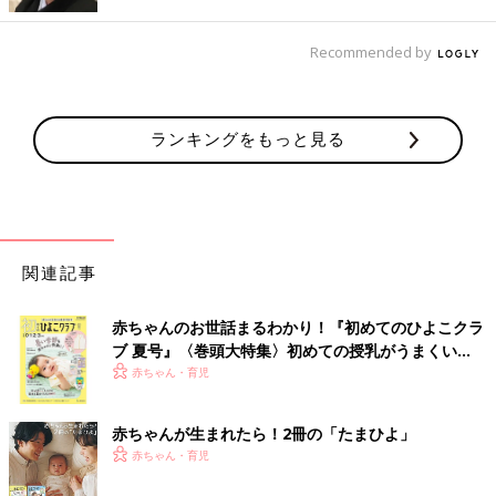
あるのではないでしょうか。
Recommended by
杏 パリでの生活を決めるまで何度か子どもたちも一緒に現地に
行きました。二拠点生活を始めたのは子どもたちが小学生になる
タイミングです。パリで子どもたちと生活をすることを決めてか
ランキングをもっと見る
ら、二拠点生活のスタートまで2年間あって、そこでいろいろな
準備をしました。
日本とパリの大きな違いはやはり子どもたちの教育ですね。日本
とでは教育の期間も内容も大きく違います。フランスはバカンス
が多く、入学式や卒業式、運動会や文化祭などいわゆる学校行事
関連記事
がほとんどありません。学校もふわっと始まり、ふわっと終わる
印象です。
赤ちゃんのお世話まるわかり！『初めてのひよこクラ
ブ 夏号』〈巻頭大特集〉初めての授乳がうまくい
パリの学校は水曜日が休み？日本とフランスの子ど
く！ おっぱい・ミルクの基本と夏のトラブル 解決テ
赤ちゃん・育児
もたちの習い事と教育の違い
ク
赤ちゃんが生まれたら！2冊の「たまひよ」
赤ちゃん・育児