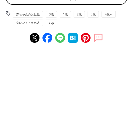
――エッフェル塔に上ったことがないのは意外です。
赤ちゃんのお世話
0歳
1歳
2歳
3歳
4歳～
杏 凱旋門は一昨年に上りましたが、エッフェル塔はまだないで
タレント・有名人
app
す。観光ではなく生活をしているとそんな感じかも…。
――フランス語はいつから学んでいるのでしょうか？
杏 とくに時間を取って学んだことはなく、今も昔も思うように
はまだ話せていません。時間があれば語学学校に通いたいのです
が、パリの小学校は子どもたちの送迎が必要で、子どもたちの送
り迎えをしていると1日があっという間で、学校には通えていな
い状況です。
現在は都市部で暮らしているので、英語と翻訳アプリのフランス
語でなんとか生活していますね。
「電線がないね」子どもたちと始めたパリ生活
――初めてパリを訪れたときの、3人の子どもたちの反応を教え
てください。