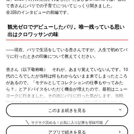
て杏さんにパリでの子育てについてじっくり聞きました。
全2回のインタビューの前編です。
観光ゼロでデビューしたパリ。唯一残っている思い
出はクロワッサンの味
――現在、パリで生活をしている杏さんですが、人生で初めてパ
リに行ったときの印象について教えてください。
杏さん（以下敬称略） それが、あまり覚えていないんです。10
代のころでしたが当時は何もわからないまま来てしまったところ
があるので。「モデルとしてコレクションの仕事もやってみた
ら？」とアドバイスをいただく機会が増えたので、最初はニュー
ヨークに行きました。その次にパリに行った気がします。当時、
観光はまったくできず、オーディションに駆け回る日々でした。
ごはんをゆっくり食べる時間もありませんでしたが、唯一クロワ
このまま続きを見る
ッサンがとってもおいしかったことは覚えています。
でも実は、今でもエッフェル塔には上ったことがありません･･･
サクサク読める！お気に入り記事を登録可能
(笑)
アプリで続きを見る