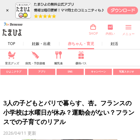
×
内祝い
SHOP
メニュー
TOP
妊娠・出産
赤ちゃん・育児
妊活
育児グッズ
病気・予防接種
離乳食
優待パス
ひよこクラブ
アプリ
SNS
キャンペーン
写真スタジオ
3人の子どもとパリで暮らす、杏。フランスの
小学校は水曜日が休み？運動会がない？フラン
スでの子育てのリアル
2026/04/11
更新