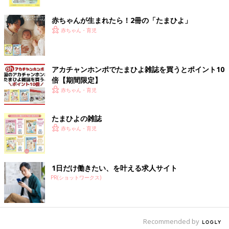
ク
――今後も1人ひとりと向き合う時間は続けていこうと考えてい
赤ちゃんが生まれたら！2冊の「たまひよ」
ますか？
赤ちゃん・育児
杏 お留守番の子どもをみてくれる方の存在ありきですが、今後
も続けていけたらいいなと思っています。でも、思春期にさしか
アカチャンホンポでたまひよ雑誌を買うとポイント10
かると状況も変わるかもしれません。今はひとまず、歯医者や病
倍【期間限定】
院の前後などで、ちょっとお茶したりごはんを食べたりという機
赤ちゃん・育児
会はつくっていきたいと思っています。
たまひよの雑誌
忙しい毎日の中でも自分の趣味時間もしっかりつく
赤ちゃん・育児
る
――お仕事でしばらく子どもたちと離れるとき、必ずしているこ
1日だけ働きたい、を叶える求人サイト
とがあれば教えてください。
PR(ショットワークス)
杏 留守中に寂しくないような工夫はしています。初めて泊まり
ロケで家をあけたときは、1人ひとりに大きな紙に「すごろく」
を作ってあげていました。1日の工程を全部すごろくにして、朝
Recommended by
起きて
歯磨き
をしたら1マスシールを貼り、おふろに入ったらま