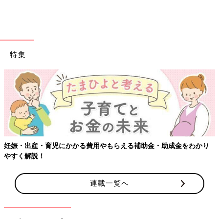
た1マスと、全部埋まったらお母さんが帰ってくる、という感じ
です。ところどころに写真やシールを貼ったり、私の似顔絵のと
ころに「頑張れ」と吹き出しをつけたりしたものを作って渡して
いました。
特集
――すてきなアイデアです。子どもたちも楽しみながらお母さん
の帰りを待てますね。
杏 すごろくは、時間の流れがまだよくわからない3、4歳のとき
に作って渡していました。その後、留守の間に1人ずつ手作りカ
ードを渡していたこともあります。毎日1枚ずつ読んでね、のよ
うな感じで不在にする日数を3人分書いて渡すんです。でも2週間
ほど家を空けるとなると14日間×3名なので42枚必要です。それ
妊娠・出産・育児にかかる費用やもらえる補助金・助成金をわかり
は大変なので、最近では、2週間なら14枚用意してその日、最初
やすく解説！
におしたくが終わった人が引けるようなしくみにしています。
――そのアイデアはどのように思いついたのでしょうか？
連載一覧へ
杏 昔からイラストを描いたりメモを残したりすることが好きだ
ったので、そこからきています。私の手作りなので、けっしてク