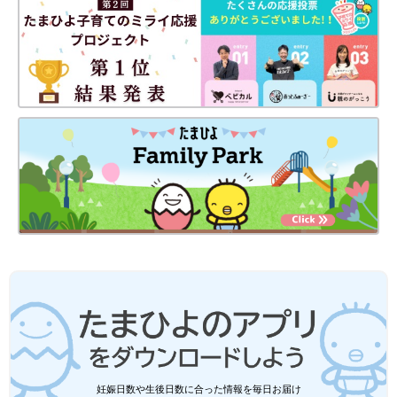
と子どもたちにとって、犬はどんな存在ですか？
杏 私にとって犬たちは癒やしですね。そして助かる存在でもあ
ります。子どもたちにとってはある意味、理不尽な存在かもしれ
ません。言葉が通じないので自分たちの思うようには動いてくれ
ないこともあります。床におもちゃを落とせばかまれ、壊されて
しまう危険性もあります。でも、悲しくて泣いているとそっと寄
り添ってくれます。言葉を超えた存在です。
いたずらばかりする犬もいますが、犬もかしこいのでしっかり考
えています。だからこそ、家族の一員として向き合ってあげなく
てはと思います。
――お散歩も子どもたちと一緒に行きますか？
杏 登下校、一緒に行くこともあります。犬の存在は、子どもた
ちにとってすごくいい教育になっていると思います。
日本とフランス、二拠点生活で改めて感じること
――お料理上手な杏さんですが、もともと料理を作ることは好き
妊娠日数や生後日数に合った情報を毎日お届け