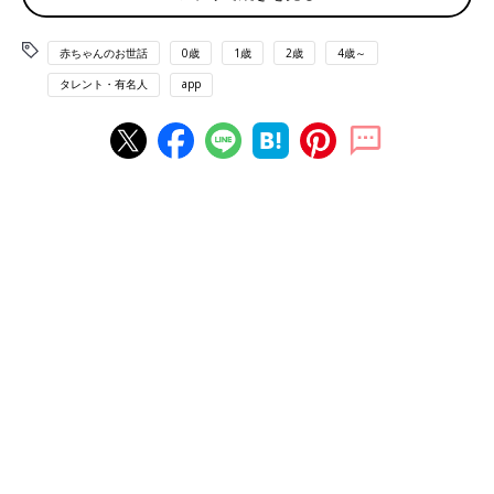
赤ちゃんのお世話
0歳
1歳
2歳
4歳～
タレント・有名人
app
2025年4月の杏さんのお誕生日、すてきなケーキと共に。（杏さんInstagramよ
り）
――2016年に双子の女の子を出産されています。双子のママと
して「これは双子でよかった」と思うことはありますか？
杏さん（以下敬称略） いちばんは誕生したときから遊び相手が
いる、気持ちをわかち合える存在がいるということだと思いま
す。これは親としてはとっても楽です。フランスで暮らすことに
なったときも、フィンランドでのロケに子どもたちを同行して3
カ月間生活したときも同じ気持ちの人が自分の横にいるというこ
とは、やっぱり心強かったと思います。