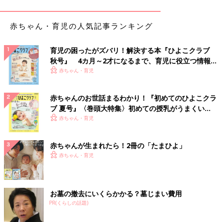
――双子の女の子たちには「長女」、「二女」の区別はしていな
赤ちゃん・育児の人気記事ランキング
いと聞きました。
育児の困ったがズバリ！解決する本『ひよこクラブ
杏 戸籍上の「長女」「二女」はありますが、本人たちにはあえ
秋号』 4カ月～2才になるまで、育児に役立つ情報が
て「あなたはお姉ちゃん」、「あなたは妹」とは話していませ
いっぱい！
赤ちゃん・育児
ん。「あなたたちは双子だから一緒だよ」と話しています。だか
らまわりの大人にも話していません。同じ日、ほぼ同じ時間に生
まれても少し早いだけで「姉」、「妹」と役割を与えてしまうの
赤ちゃんのお世話まるわかり！『初めてのひよこクラ
はちょっとな、と感じたのでそうしています。
ブ 夏号』〈巻頭大特集〉初めての授乳がうまくい
く！ おっぱい・ミルクの基本と夏のトラブル 解決テ
赤ちゃん・育児
――杏さんがお仕事で日本に行かれるときも双子ちゃんと弟君の
ク
3人で協力してくれていますか？
赤ちゃんが生まれたら！2冊の「たまひよ」
赤ちゃん・育児
杏 普段はけんかもしますが、私が日本への出張でいないときは
きょうだいで話し合って気がまぎれる部分は確実にあると思いま
す。
お墓の撤去にいくらかかる？墓じまい費用
PR(くらしの話題)
ママを独占できる時間が、親子の絆を強くする