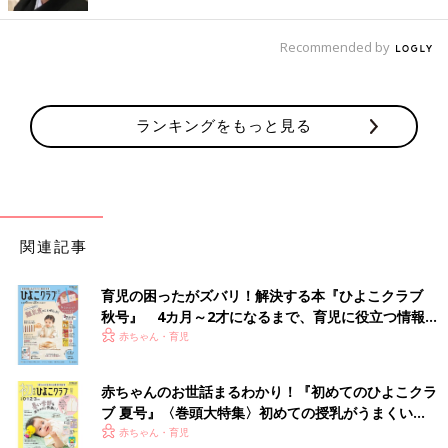
――子ども1人ずつとデートの時間を設けている聞きました。現
在も続けているのでしょうか？
Recommended by
杏 今ちょうどパリは冬休みなんですが、この冬休みもみんなと
話し合い、私と2人だけでいく1泊2日の旅行を計画して実行しま
ランキングをもっと見る
した。だから私は3回旅行しました。
――別々のところにですか？
杏 そうです。別々のところです。3人それぞれが、好きそうな
ところや興味のあるところを考えました。日帰りもできるくらい
関連記事
の近いところでしたが、あえて1泊して1人ひとりと濃厚な時間を
過ごしました。いつもの私と子どもたち4人での会話とは違い、
育児の困ったがズバリ！解決する本『ひよこクラブ
やっぱり1対1で向き合うと新しい発見がありますね。
秋号』 4カ月～2才になるまで、育児に役立つ情報が
いっぱい！
赤ちゃん・育児
――それは有意義な時間ですね。
赤ちゃんのお世話まるわかり！『初めてのひよこクラ
杏 子どももお母さんを独占できることがうれしいのか、とにか
ブ 夏号』〈巻頭大特集〉初めての授乳がうまくい
く楽しそうでした。これもお留守番している子どもを預かってく
く！ おっぱい・ミルクの基本と夏のトラブル 解決テ
赤ちゃん・育児
れる友人がいたから実行できたんです。ありがたいです。