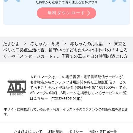
妊娠中から産後まで長く使える無料アプリ
だったのですか？
無料ダウンロード
杏 料理は、もともと性分的に好きです。子どものころからおや
つは家にあるもので自分で作るように言われていたこともあるの
かもしれません。
――どんなおやつを作っていたのですか？
たまひよ
赤ちゃん・育児
赤ちゃんのお世話
東京と
パリの二拠点生活の杏。留守中の子どもたちへは手作りの「すごろ
く」や「メッセージカード」。子育ての工夫と自分時間の過ごし方
杏 本当に簡単なものです。たとえば、トマトに砂糖をかけて食
べるとか、にんじんにみそやマヨネーズをつけて食べるというレ
ベルです。あとは父の実家が新潟だったからか、おもちがつねに
ある家庭でした。バターをひいたフライパンで焼いてしょうゆを
ＡＢＪマークは、この電子書店・電子書籍配信サービスが、
つけて食べたり、中学生になればパウンドケーキを焼いたり、と
著作権者からコンテンツ使用許諾を得た正規版配信サービス
であることを示す登録商標（登録番号 第11091000号）です。
にかく自分で工夫して作っていました。
ABJマークの詳細、ABJマークを掲示しているサービスの一覧
はこちら→
https://aebs.or.jp/
――現在、子どもたちと一緒にお料理はしますか？
本サイトに掲載されている記事・写真・イラスト等のコンテンツの無断転載を禁じま
す。
杏 子どもたちは休日の朝に目玉焼きをつくることに夢中になっ
ています。自分たちで焼いて食べることが楽しいみたいです。
たまひよについて
利用規約
ポリシー
医師・専門家一覧