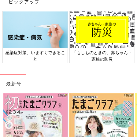
ピックアップ
オリティが高いとは言えませんが、自分だけのために作ってくれ
たということがうれしいのかとても喜んでくれます。そんな姿を
見て私もうれしくなります。
――育児をしながらもご自身の時間も上手につくっている杏さん
ですが今、凝っていることはありますか？
杏 私のYouTubeとかでも話しているのですが、ジグソーパズル
感染症対策、いますぐできるこ
「もしものときの」赤ちゃん・
の世界大会にも出たことがあるほどジグソーパズルに夢中です。
と
家族の防災
1000ピースくらいのものを1週間くらいかけてのんびりやってい
ます。パズルは地道に1ピースずつはめていくわけですが、山登
りに似ているように感じます。出来上がったときの達成感が好き
最新号
です。
あとは最新のゲーム機を買ったので育児が落ち着いている時間に
楽しんでいます。
――今後、新たにやってみたいことはありますか？
杏 せっかくフランスで暮らしているのでカリグラフィー（西洋
や中東などにおける文字を美しく見せる手法のこと）はやってみ