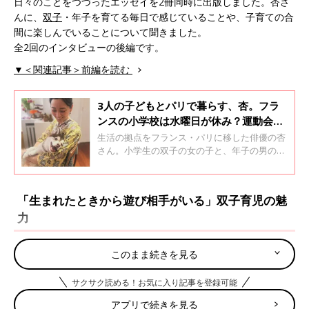
日々のことをつづったエッセイを2冊同時に出版しました。杏さ
んに、
双子
・年子を育てる毎日で感じていることや、子育ての合
間に楽しんでいることについて聞きました。
全2回のインタビューの後編です。
▼＜関連記事＞前編を読む
3人の子どもとパリで暮らす、杏。フラ
ンスの小学校は水曜日が休み？運動会が
ない？フランスでの子育てのリアル
生活の拠点をフランス・パリに移した俳優の杏
さん。小学生の双子の女の子と、年子の男の子
との異国での生活も3年がたちました。パリで
の生活を始めるきっかけとなった旅について
と、生活の日々を書いたエッセイが2冊、2026
「生まれたときから遊び相手がいる」双子育児の魅
年3月に発売されました。たまひよONLINEで
力
は、改めて杏さんにパリでの子育てについてじ
っくり聞きました。全2回のインタビューの前
編です。
このまま続きを見る
サクサク読める！お気に入り記事を登録可能
アプリで続きを見る