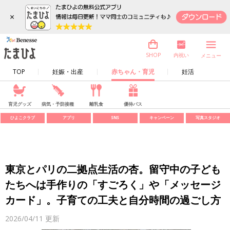
×
内祝い
SHOP
メニュー
TOP
妊娠・出産
赤ちゃん・育児
妊活
育児グッズ
病気・予防接種
離乳食
優待パス
ひよこクラブ
アプリ
SNS
キャンペーン
写真スタジオ
東京とパリの二拠点生活の杏。留守中の子ども
たちへは手作りの「すごろく」や「メッセージ
カード」。子育ての工夫と自分時間の過ごし方
2026/04/11
更新