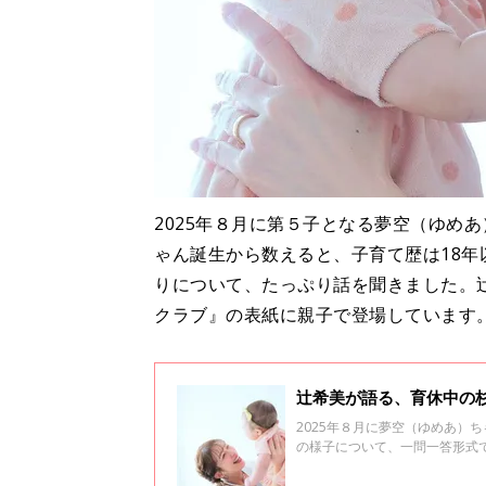
2025年８月に第５子となる夢空（ゆめ
ゃん誕生から数えると、子育て歴は18年
りについて、たっぷり話を聞きました。辻
クラブ』の表紙に親子で登場しています
辻希美が語る、育休中の
2025年８月に夢空（ゆめあ）
の様子について、一問一答形式で
『ひよこクラブ』の表紙に親子