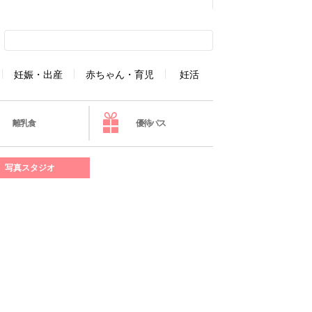
妊娠・出産
赤ちゃん・育児
妊活
離乳食
優待パス
写真スタジオ