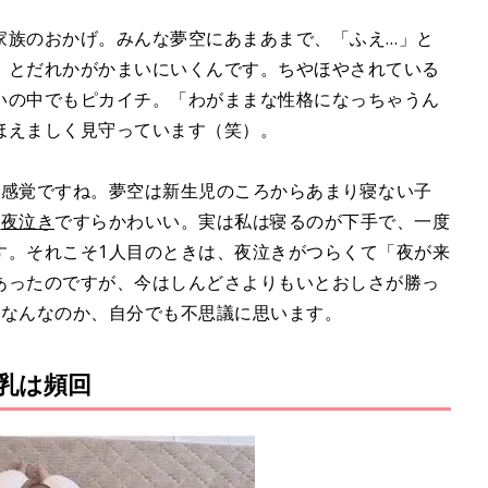
家族のおかげ。みんな夢空にあまあまで、「ふえ…」と
」とだれかがかまいにいくんです。ちやほやされている
いの中でもピカイチ。「わがままな性格になっちゃうん
ほえましく見守っています（笑）。
な感覚ですね。夢空は新生児のころからあまり寝ない子
、
夜泣き
ですらかわいい。実は私は寝るのが下手で、一度
す。それこそ1人目のときは、夜泣きがつらくて「夜が来
あったのですが、今はしんどさよりもいとおしさが勝っ
かなんなのか、自分でも不思議に思います。
乳は頻回