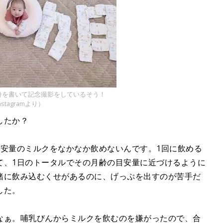
齢を書いて記念撮影をしているそう！
tagramより）
したか？
目安量のミルクをなかなか飲めないんです。1回に飲める
て、1日のトータルでその月齢の目安量に近づけるように
緒に飲み込むくせがあるのに、げっぷを出すのが苦手だ
した。
なぁ。哺乳びんからミルクを飲むのを嫌がったので、合