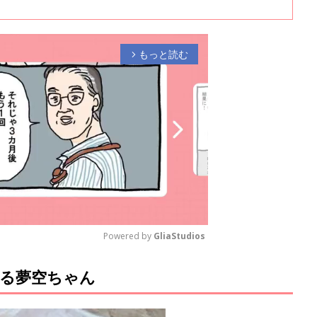
もっと読む
arrow_forward_ios
Powered by 
GliaStudios
る夢空ちゃん
M
u
t