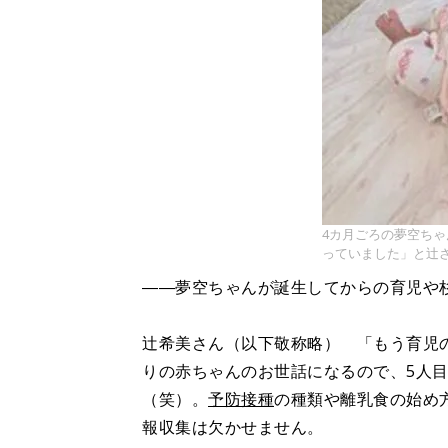
4カ月ごろの夢空ち
っていました」と辻さん
――夢空ちゃんが誕生してからの育児や
辻希美さん（以下敬称略） 「もう育児
りの赤ちゃんのお世話になるので、5人
（笑）。
予防接種
の種類や離乳食の始め
報収集は欠かせません。