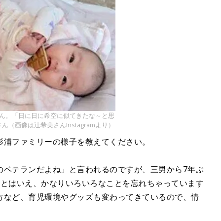
e
ゃん。「日に日に希空に似てきたな～と思
（画像は辻希美さんInstagramより）
杉浦ファミリーの様子を教えてください。
のベテランだよね」と言われるのですが、三男から7年ぶ
目とはいえ、かなりいろいろなことを忘れちゃっています
方など、育児環境やグッズも変わってきているので、情