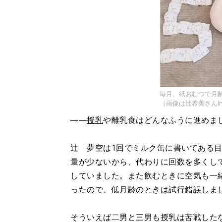
毎月、紙おむつで月
（画像は辻希美さんIns
――
授乳
や離乳食はどんなふうに進めま
辻 夢空は1回でミルク缶に書いてある
量が少ないから、代わりに回数を多くし
していました。また飲むときに空気も一
ったので、低月齢のときは試行錯誤しま
そういえば二男と三男も授乳は苦戦した