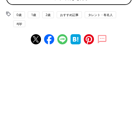
辻希美さん（以下敬称略） 「もう育児のベテランだよね」と言
0歳
1歳
2歳
おすすめ記事
タレント・有名人
われるのですが、三男から7年ぶりの赤ちゃんのお世話になるの
で、5人目とはいえ、かなりいろいろなことを忘れちゃっていま
app
す（笑）。
予防接種
の種類や離乳食の始め方など、育児環境やグ
ッズも変わってきているので、情報収集は欠かせません。
ただ、そんなに大変さを感じないのは、家族のおかげ。みんな夢
空にあまあまで、「ふえ…」と泣いただけで、「ゆめ、どうした
の～？」とだれかがかまいにいくんです。ちやほやされているお
かげか、夢空は笑顔の多さはきょうだいの中でもピカイチ。「わ
がままな性格になっちゃうんじゃないの～？」なんて言いなが
ら、ほほえましく見守っています（笑）。
私にとって、5人目はほとんど孫のような感覚ですね。夢空は新
生児のころからあまり寝ない子で、今も１～2時間おきに泣くん
ですが、
夜泣き
ですらかわいい。実は私は寝るのが下手で、一度
目が覚めるとなかなか就寝できないんです。それこそ1人目のと
きは、夜泣きがつらくて「夜が来ないでほしい」とゆううつにな
る時期もあったのですが、今はしんどさよりもいとおしさが勝っ
ちゃう。このゆとりは5人目のせいなのかなんなのか、自分でも