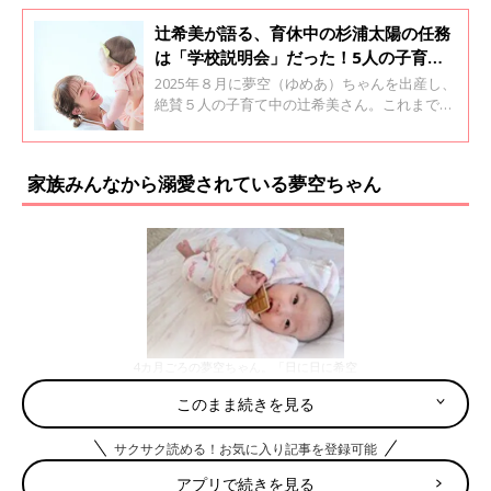
辻希美が語る、育休中の杉浦太陽の任務
は「学校説明会」だった！5人の子育て
事情
2025年８月に夢空（ゆめあ）ちゃんを出産し、
絶賛５人の子育て中の辻希美さん。これまでの
育児や家族の様子について、一問一答形式で答
えてもらいました。辻希美さんと夢空ちゃんは
26年5月15日発売の『ひよこクラブ』の表紙に
家族みんなから溺愛されている夢空ちゃん
親子で登場しています。
4カ月ごろの夢空ちゃん。「日に日に希空
に似てきたな～と思っていました」と辻
このまま続きを見る
さん（画像は辻希美さんInstagramよ
り）
サクサク読める！お気に入り記事を登録可能
――夢空ちゃんが誕生してからの育児や杉浦ファミリーの様子を
教えてください。
アプリで続きを見る