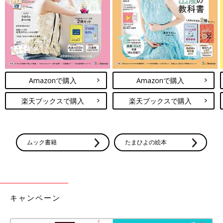
1987年6月17日生まれ。東京都出身。2000年にモーニング娘。
Amazonで購入
Amazonで購入
の第4期メンバーに選ばれデビュー。04年にモーニング娘。を卒
業し、ソロで活動を開始する。07年に俳優の杉浦太陽さんと結
楽天ブックスで購入
楽天ブックスで購入
婚、出産。25年8月に第5子・夢空ちゃんが誕生。リアルな日常
を発信しているYouTubeチャンネル「辻ちゃんネル」は、多くの
ママから支持されている。
ムック書籍
たまひよの絵本
辻希美さんのInstagram
YouTube「辻ちゃんネル」
●記事の内容は2026年4月の情報で、現在と異なる場合がありま
キャンペーン
す。