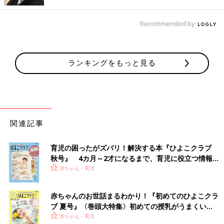
錯誤しました。
そういえば二男と三男も授乳は苦戦したなぁ。哺乳びんからミル
Recommended by
クを飲むのを嫌がったので、合う乳首を求めて20個くらい哺乳び
んをそろえたんです。その中からいちばん合いそうなものを選
ぶ、というのをやっていました。
ランキングをもっと見る
離乳食の進め方にも５人きょうだいならでは、の事
情が！？
関連記事
育児の困ったがズバリ！解決する本『ひよこクラブ
秋号』 4カ月～2才になるまで、育児に役立つ情報が
いっぱい！
赤ちゃん・育児
夢空ちゃんの日々の様子は、辻さんの公
赤ちゃんのお世話まるわかり！『初めてのひよこクラ
式YouTubeチャンネルでも紹介されてい
ます。26年2月には登録者が200万人を突
ブ 夏号』〈巻頭大特集〉初めての授乳がうまくい
破した人気のチャンネルです。（画像は
く！ おっぱい・ミルクの基本と夏のトラブル 解決テ
赤ちゃん・育児
辻希美さんInstagramより）