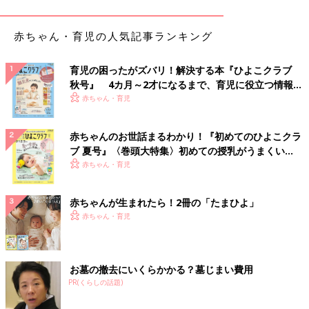
不思議に思います。
赤ちゃん・育児の人気記事ランキング
１回に飲む量が少ない分、授乳は頻回
育児の困ったがズバリ！解決する本『ひよこクラブ
秋号』 4カ月～2才になるまで、育児に役立つ情報が
いっぱい！
赤ちゃん・育児
赤ちゃんのお世話まるわかり！『初めてのひよこクラ
ブ 夏号』〈巻頭大特集〉初めての授乳がうまくい
毎月、紙おむつで月齢を書いて記念撮影
く！ おっぱい・ミルクの基本と夏のトラブル 解決テ
赤ちゃん・育児
をしているそう！（画像は辻希美さん
ク
Instagramより）
赤ちゃんが生まれたら！2冊の「たまひよ」
――
授乳
や離乳食はどんなふうに進めましたか？
赤ちゃん・育児
辻 夢空は1回でミルク缶に書いてある目安量のミルクをなかな
か飲めないんです。1回に飲める量が少ないから、代わりに回数
を多くして、1日のトータルでその月齢の目安量に近づけるよう
お墓の撤去にいくらかかる？墓じまい費用
にしていました。また飲むときに空気も一緒に飲み込むくせがあ
PR(くらしの話題)
るのに、げっぷを出すのが苦手だったので、低月齢のときは試行