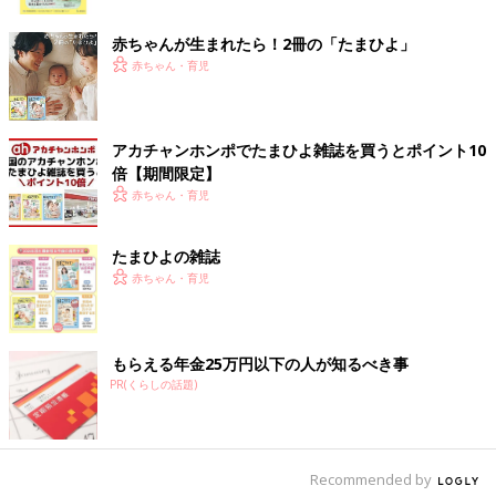
ク
――夢空ちゃんの授乳のことはだれかに相談したんですか？
赤ちゃんが生まれたら！2冊の「たまひよ」
赤ちゃん・育児
辻 はい。母乳外来にも行ったし、4カ月健診でも聞いてみまし
た。そうしたら「離乳食を5カ月になったら早めに始めてみて
は？」と言われたので、夢空の様子を見ながら5カ月半のときに
スタート。10倍がゆをパクパク食べてくれて、いい調子で進んで
アカチャンホンポでたまひよ雑誌を買うとポイント10
いたのですが、ここで「5人きょうだいあるある」と言います
倍【期間限定】
か…。夢空に家族の感染症がうつってしまったんです。私以外の
赤ちゃん・育児
家族全員が倒れて、今、思い返しても本当に大変でした。
たまひよの雑誌
――離乳食はいったん、仕切り直しになったんですか？
赤ちゃん・育児
辻 そうなんです。夢空が回復して6カ月になってから、もう一
度10倍がゆから始めて、次は野菜ペースト…というように進めま
した。
もらえる年金25万円以下の人が知るべき事
PR(くらしの話題)
そのタイミングで「次に進むならどの食材がいいのかな？」とチ
ャッピー（chatGPT）に聞いてみたら、「絶対、コレ!!!」くらい
の勢いで豆腐を推されまして（笑）。自分で調べても豆腐がいい
Recommended by
ことがわかったので、そろそろ…と思いつつも、そこからあえて