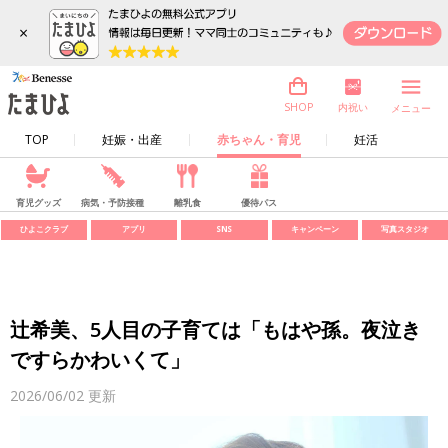
×
内祝い
SHOP
メニュー
TOP
妊娠・出産
赤ちゃん・育児
妊活
育児グッズ
病気・予防接種
離乳食
優待パス
ひよこクラブ
アプリ
SNS
キャンペーン
写真スタジオ
辻希美、5人目の子育ては「もはや孫。夜泣き
ですらかわいくて」
2026/06/02
更新