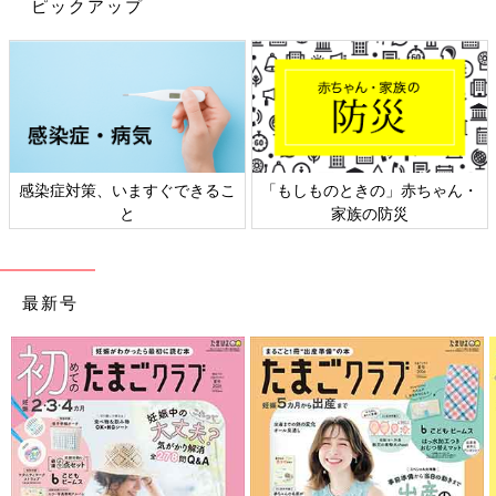
ピックアップ
発売中！
「カシャカシャ ピッピー しかけ布絵本」が１
冊に１つついてきます。触ると音が鳴ったり、
めくりのしかけで遊べる赤ちゃんにとってもワ
クワク楽しいおもちゃです。
辻さんが「きょうだいの中でいちばん笑う」と話していたよう
に、取材・撮影中もご機嫌だった夢空ちゃん。笑顔いっぱいの2
人からは、温かな杉浦ファミリーの日常が垣間見れるようでし
た。
感染症対策、いますぐできるこ
「もしものときの」赤ちゃん・
※辻希美さんの辻の字は、しんにょうの点1つが正式表記です。
と
家族の防災
辻希美さん（つじのぞみ）
最新号