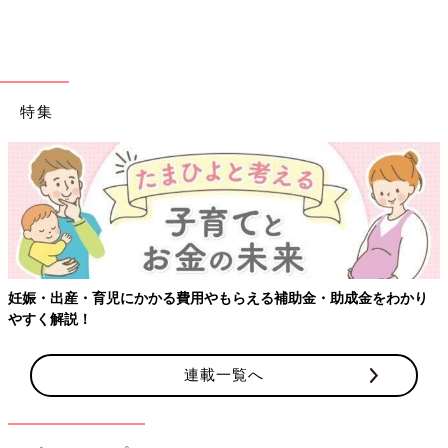
数日足踏みしたんですよね。
――その理由とは？
辻 実は長男の卒業式を控えていたから。うちは上の子に食物ア
特集
レルギーがあるので、夢空にも症状が出る可能性があって慎重に
なったんです。「卒業式の日に夢空に食物アレルギーの症状が出
たら大変だな」って思って…。
こんなふうに上の子の予定で離乳食の進め方が変わるというの
も、5人目ならでは…でしょうか？ きょうだいにもまれながら、
元気に育っていってほしいと思います。
お話・
Instagram
画像提供／辻希美さん 撮影／藤原 宏［Pygmy
妊娠・出産・育児にかかる費用やもらえる補助金・助成金をわかり
Company］ スタイリング／トリイクニコ（辻さん分）、伊賀
やすく解説！
瀬（夢空ちゃん分） ヘア＆メイク／冨永朋子 取材・文／中澤
夕美恵、ひよこクラブ編集部
連載一覧へ
【豪華付録】こども ビームス 「カシャ
カシャ ピッピー しかけ布絵本」が1冊に
1つついてくる『ひよこクラブ』夏号が
『ひよこクラブ』夏号では、こども ビームス