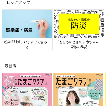
ピックアップ
発売中！
「カシャカシャ ピッピー しかけ布絵本」が１
冊に１つついてきます。触ると音が鳴ったり、
めくりのしかけで遊べる赤ちゃんにとってもワ
クワク楽しいおもちゃです。
辻さんが「きょうだいの中でいちばん笑う」と話していたよう
に、取材・撮影中もご機嫌だった夢空ちゃん。笑顔いっぱいの2
人からは、温かな杉浦ファミリーの日常が垣間見れるようでし
た。
感染症対策、いますぐできるこ
「もしものときの」赤ちゃん・
※辻希美さんの辻の字は、しんにょうの点1つが正式表記です。
と
家族の防災
辻希美さん（つじのぞみ）
最新号