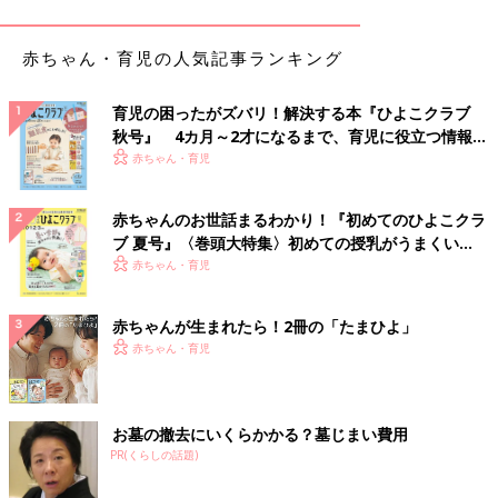
不思議に思います。
赤ちゃん・育児の人気記事ランキング
１回に飲む量が少ない分、授乳は頻回
育児の困ったがズバリ！解決する本『ひよこクラブ
秋号』 4カ月～2才になるまで、育児に役立つ情報が
いっぱい！
赤ちゃん・育児
赤ちゃんのお世話まるわかり！『初めてのひよこクラ
ブ 夏号』〈巻頭大特集〉初めての授乳がうまくい
毎月、紙おむつで月齢を書いて記念撮影
く！ おっぱい・ミルクの基本と夏のトラブル 解決テ
赤ちゃん・育児
をしているそう！（画像は辻希美さん
ク
Instagramより）
赤ちゃんが生まれたら！2冊の「たまひよ」
――
授乳
や離乳食はどんなふうに進めましたか？
赤ちゃん・育児
辻 夢空は1回でミルク缶に書いてある目安量のミルクをなかな
か飲めないんです。1回に飲める量が少ないから、代わりに回数
を多くして、1日のトータルでその月齢の目安量に近づけるよう
お墓の撤去にいくらかかる？墓じまい費用
にしていました。また飲むときに空気も一緒に飲み込むくせがあ
PR(くらしの話題)
るのに、げっぷを出すのが苦手だったので、低月齢のときは試行