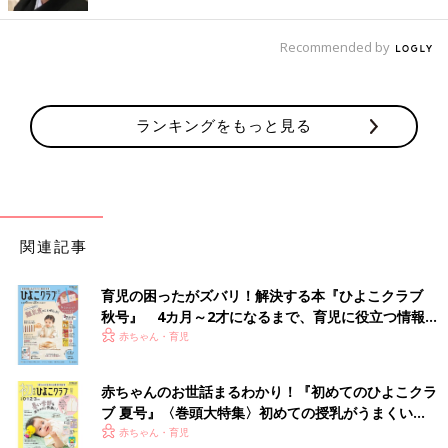
錯誤しました。
そういえば二男と三男も授乳は苦戦したなぁ。哺乳びんからミル
Recommended by
クを飲むのを嫌がったので、合う乳首を求めて20個くらい哺乳び
んをそろえたんです。その中からいちばん合いそうなものを選
ぶ、というのをやっていました。
ランキングをもっと見る
離乳食の進め方にも５人きょうだいならでは、の事
情が！？
関連記事
育児の困ったがズバリ！解決する本『ひよこクラブ
秋号』 4カ月～2才になるまで、育児に役立つ情報が
いっぱい！
赤ちゃん・育児
夢空ちゃんの日々の様子は、辻さんの公
赤ちゃんのお世話まるわかり！『初めてのひよこクラ
式YouTubeチャンネルでも紹介されてい
ます。26年2月には登録者が200万人を突
ブ 夏号』〈巻頭大特集〉初めての授乳がうまくい
破した人気のチャンネルです。（画像は
く！ おっぱい・ミルクの基本と夏のトラブル 解決テ
赤ちゃん・育児
辻希美さんInstagramより）