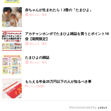
ク
――夢空ちゃんの授乳のことはだれかに相談したんですか？
赤ちゃんが生まれたら！2冊の「たまひよ」
赤ちゃん・育児
辻 はい。母乳外来にも行ったし、4カ月健診でも聞いてみまし
た。そうしたら「離乳食を5カ月になったら早めに始めてみて
は？」と言われたので、夢空の様子を見ながら5カ月半のときに
スタート。10倍がゆをパクパク食べてくれて、いい調子で進んで
アカチャンホンポでたまひよ雑誌を買うとポイント10
いたのですが、ここで「5人きょうだいあるある」と言います
倍【期間限定】
か…。夢空に家族の感染症がうつってしまったんです。私以外の
赤ちゃん・育児
家族全員が倒れて、今、思い返しても本当に大変でした。
たまひよの雑誌
――離乳食はいったん、仕切り直しになったんですか？
赤ちゃん・育児
辻 そうなんです。夢空が回復して6カ月になってから、もう一
度10倍がゆから始めて、次は野菜ペースト…というように進めま
した。
もらえる年金25万円以下の人が知るべき事
PR(くらしの話題)
そのタイミングで「次に進むならどの食材がいいのかな？」とチ
ャッピー（chatGPT）に聞いてみたら、「絶対、コレ!!!」くらい
の勢いで豆腐を推されまして（笑）。自分で調べても豆腐がいい
Recommended by
ことがわかったので、そろそろ…と思いつつも、そこからあえて