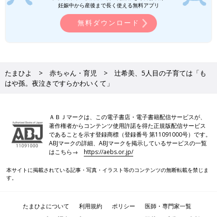
妊娠中から産後まで長く使える無料アプリ
無料ダウンロード
たまひよ
赤ちゃん・育児
辻希美、5人目の子育ては「も
はや孫。夜泣きですらかわいくて」
ＡＢＪマークは、この電子書店・電子書籍配信サービスが、
著作権者からコンテンツ使用許諾を得た正規版配信サービス
であることを示す登録商標（登録番号 第11091000号）です。
ABJマークの詳細、ABJマークを掲示しているサービスの一覧
はこちら→
https://aebs.or.jp/
本サイトに掲載されている記事・写真・イラスト等のコンテンツの無断転載を禁じま
す。
たまひよについて
利用規約
ポリシー
医師・専門家一覧