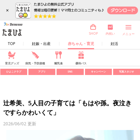
×
内祝い
SHOP
メニュー
TOP
妊娠・出産
赤ちゃん・育児
妊活
育児グッズ
病気・予防接種
離乳食
優待パス
ひよこクラブ
アプリ
SNS
キャンペーン
写真スタジオ
辻希美、5人目の子育ては「もはや孫。夜泣き
ですらかわいくて」
2026/06/02
更新