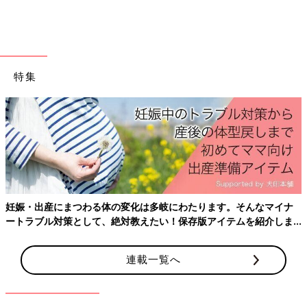
数日足踏みしたんですよね。
――その理由とは？
辻 実は長男の卒業式を控えていたから。うちは上の子に食物ア
特集
レルギーがあるので、夢空にも症状が出る可能性があって慎重に
なったんです。「卒業式の日に夢空に食物アレルギーの症状が出
たら大変だな」って思って…。
こんなふうに上の子の予定で離乳食の進め方が変わるというの
も、5人目ならでは…でしょうか？ きょうだいにもまれながら、
元気に育っていってほしいと思います。
お話・
Instagram
画像提供／辻希美さん 撮影／藤原 宏［Pygmy
妊娠・出産にまつわる体の変化は多岐にわたります。そんなマイナ
Company］ スタイリング／トリイクニコ（辻さん分）、伊賀
ートラブル対策として、絶対教えたい！保存版アイテムを紹介しま
瀬（夢空ちゃん分） ヘア＆メイク／冨永朋子 取材・文／中澤
す。
夕美恵、ひよこクラブ編集部
連載一覧へ
【豪華付録】こども ビームス 「カシャ
カシャ ピッピー しかけ布絵本」が1冊に
1つついてくる『ひよこクラブ』夏号が
『ひよこクラブ』夏号では、こども ビームス