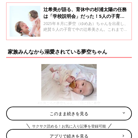
辻希美が語る、育休中の杉浦太陽の任務
は「学校説明会」だった！5人の子育て
事情
2025年８月に夢空（ゆめあ）ちゃんを出産し、
絶賛５人の子育て中の辻希美さん。これまでの
育児や家族の様子について、一問一答形式で答
えてもらいました。辻希美さんと夢空ちゃんは
26年5月15日発売の『ひよこクラブ』の表紙に
家族みんなから溺愛されている夢空ちゃん
親子で登場しています。
4カ月ごろの夢空ちゃん。「日に日に希空
に似てきたな～と思っていました」と辻
このまま続きを見る
さん（画像は辻希美さんInstagramよ
り）
サクサク読める！お気に入り記事を登録可能
――夢空ちゃんが誕生してからの育児や杉浦ファミリーの様子を
教えてください。
アプリで続きを見る