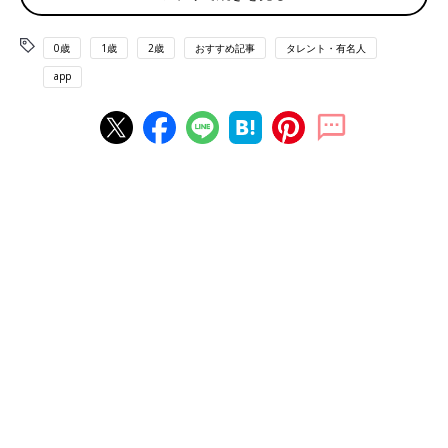
辻希美さん（以下敬称略） 「もう育児のベテランだよね」と言
0歳
1歳
2歳
おすすめ記事
タレント・有名人
われるのですが、三男から7年ぶりの赤ちゃんのお世話になるの
で、5人目とはいえ、かなりいろいろなことを忘れちゃっていま
app
す（笑）。
予防接種
の種類や離乳食の始め方など、育児環境やグ
ッズも変わってきているので、情報収集は欠かせません。
ただ、そんなに大変さを感じないのは、家族のおかげ。みんな夢
空にあまあまで、「ふえ…」と泣いただけで、「ゆめ、どうした
の～？」とだれかがかまいにいくんです。ちやほやされているお
かげか、夢空は笑顔の多さはきょうだいの中でもピカイチ。「わ
がままな性格になっちゃうんじゃないの～？」なんて言いなが
ら、ほほえましく見守っています（笑）。
私にとって、5人目はほとんど孫のような感覚ですね。夢空は新
生児のころからあまり寝ない子で、今も１～2時間おきに泣くん
ですが、
夜泣き
ですらかわいい。実は私は寝るのが下手で、一度
目が覚めるとなかなか就寝できないんです。それこそ1人目のと
きは、夜泣きがつらくて「夜が来ないでほしい」とゆううつにな
る時期もあったのですが、今はしんどさよりもいとおしさが勝っ
ちゃう。このゆとりは5人目のせいなのかなんなのか、自分でも