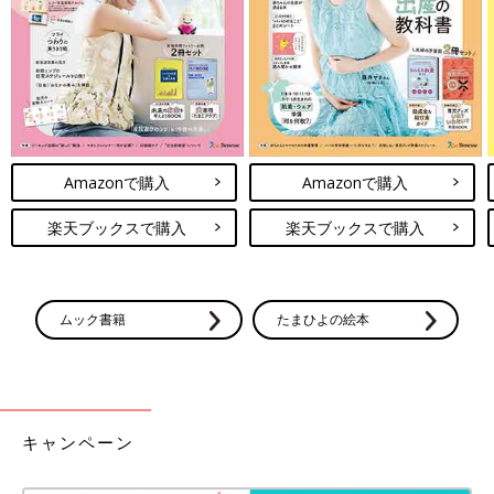
1987年6月17日生まれ。東京都出身。2000年にモーニング娘。
Amazonで購入
Amazonで購入
の第4期メンバーに選ばれデビュー。04年にモーニング娘。を卒
業し、ソロで活動を開始する。07年に俳優の杉浦太陽さんと結
楽天ブックスで購入
楽天ブックスで購入
婚、出産。25年8月に第5子・夢空ちゃんが誕生。リアルな日常
を発信しているYouTubeチャンネル「辻ちゃんネル」は、多くの
ママから支持されている。
ムック書籍
たまひよの絵本
辻希美さんのInstagram
YouTube「辻ちゃんネル」
●記事の内容は2026年4月の情報で、現在と異なる場合がありま
キャンペーン
す。