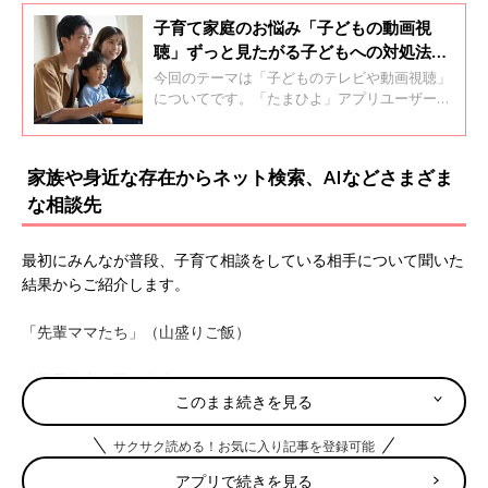
子育て家庭のお悩み「子どもの動画視
聴」ずっと見たがる子どもへの対処法
は？『スマホで受験に失敗する子どもた
今回のテーマは「子どものテレビや動画視聴」
ち』の著者に聞く
についてです。「たまひよ」アプリユーザーの
現状とともに、ITジャーナリストの高橋暁子さ
んにアドバイスいただきました。
家族や身近な存在からネット検索、AIなどさまざま
な相談先
最初にみんなが普段、子育て相談をしている相手について聞いた
結果からご紹介します。
「先輩ママたち」（山盛りご飯）
「親子教室や園の先生」（あい）
このまま続きを見る
「困ったときは両親を頼るようにしている」（ぽんし）
サクサク読める！お気に入り記事を登録可能
「保湿の仕方やおむつの替え時、洋服の新調、しつけなどのちょ
アプリで続きを見る