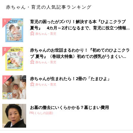
相談してその意見を大切にしています。夫や親は情報の共有はす
赤ちゃん・育児の人気記事ランキング
れど、悩みの相談はしません」（しろ子）
「同じ年代の子を持つ妹や、子育て支援センターの保育士さん」
育児の困ったがズバリ！解決する本『ひよこクラブ
（ゆうこ）
夏号』 4カ月～2才になるまで、育児に役立つ情報が
いっぱい！
赤ちゃん・育児
「母親、AI」（すー）
赤ちゃんのお世話まるわかり！『初めてのひよこクラ
「基本的に『よそはよそ、うちはうち』と思っているし、子ども
ブ 夏号』〈巻頭大特集〉初めての授乳がうまくい
によっても全然違うと思うので、他の子と比べたくなくて、パー
く！ おっぱい・ミルクの基本と夏のトラブル 解決テ
赤ちゃん・育児
トナー(夫)にしか相談しません。でも有益情報(習い事や便利なグ
ク
ッズなど)は友人やSNSから収集します」（みき）
赤ちゃんが生まれたら！2冊の「たまひよ」
赤ちゃん・育児
「YouTubeで調べる」（きゃれん）
「母、姉、ネットで検索。『離乳食づくり大変だけど、どうして
た？』『全然寝ないんだけど、そういうもの？』など母と姉には
お墓の撤去にいくらかかる？墓じまい費用
近況報告にくわえて質問。『湿疹ができた』『うんちの形状』な
PR(くらしの話題)
どの気になることは、『4カ月 うんち色』のように『月齢 症
状』でネット検索」（はた）