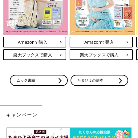
PROFILE）
ITジャーナリスト。SNS、10代のネット利用、情報モラルリテラ
シーが専門。スマホやインターネット関連の事件やトラブル、
ICT教育に詳しいITジャーナリスト。成蹊大学客員特別教授。
『若者はLINEに「。」をつけない 大人のためのSNS講義』(講談
Amazonで購入
Amazonで購入
社+α新書)、『スマホで受験に失敗する子どもたち』（星海社新
書)など、単著・監修を含め30冊以上。NHK『あさイチ』『クロ
楽天ブックスで購入
楽天ブックスで購入
ーズアップ現代+』などテレビ出演多数。教育出版中学校国語の
教科書にコラム掲載中。高校生の母。
※文中のコメントは「たまひよ」アプリユーザーから集めた体験
談を再編集したものです。
ムック書籍
たまひよの絵本
※記事の内容は2026年4月の情報であり、現在と異なる場合があ
ります。
キャンペーン