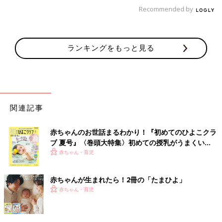
「ChatGPTをタメ口設定にして、『〇〇できたの！天才じゃな
Recommended by
い？』と娘の自慢をしている。承認してくれるけど、あるあるの
発達段階だよ、と冷静にやんわり教えてもらっています」（あじ
のり）
ランキングをもっと見る
「夜、
寝かしつけ
が終わってからChatGPTに状況を説明してアド
バイスをもらっています」（あーみんファミリー）
「かかりつけの助
産院
の助産師さんと、ChatGPTに聞いていま
す。助産師さんは実際に来てもらって、スワドルの着せ方や、ス
関連記事
リングの付け方、抱っこ紐の付け方や、骨盤矯正ベルトの付け方
を指導してもらってます。ChatGPTには、湿度・室温と現在の服
赤ちゃんのお世話まるわかり！『初めてのひよこクラ
装を送って、暑すぎないかを判定してもらったり、離乳食メニュ
ブ 夏号』〈巻頭大特集〉初めての授乳がうまくい
ーの提案してもらってます！」（みゆり）
く！ おっぱい・ミルクの基本と夏のトラブル 解決テ
赤ちゃん・育児
ク
正確さ重視なら公的機関や専門家の情報を。AIの特
赤ちゃんが生まれたら！2冊の「たまひよ」
性を理解して
赤ちゃん・育児
さまざまな相談先がありますね。その人の環境や子どもの年齢で