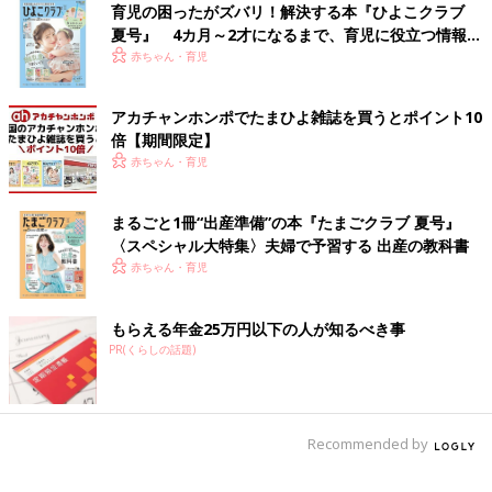
も相談先は変わるでしょう。とくに近年増えているのがAIへの相
育児の困ったがズバリ！解決する本『ひよこクラブ
談。そこで、ITジャーナリストの高橋暁子さんに、AIに相談する
夏号』 4カ月～2才になるまで、育児に役立つ情報が
際のおすすめの使い方と注意点について教えていただきました。
いっぱい！
赤ちゃん・育児
「まず、AIの特性からお話ししましょう。
アカチャンホンポでたまひよ雑誌を買うとポイント10
AIはハルシネーションといって、事実と異なることをもっともら
倍【期間限定】
しく回答することがよくあります。永久に変わらないことについ
赤ちゃん・育児
ては比較的得意ですが、最新の情報、最近変更されたことなどに
ついては、間違うことが多くなります。
まるごと1冊“出産準備”の本『たまごクラブ 夏号』
医療、制度や法律など、専門知識が必要だったり、頻繁に変わっ
〈スペシャル大特集〉夫婦で予習する 出産の教科書
たりするものは、AIにとって不得意分野です。インターネット上
赤ちゃん・育児
の情報も、医師などの監修が入っていない場合は、古いものや誤
っている情報も多く見られます。
もらえる年金25万円以下の人が知るべき事
PR(くらしの話題)
とくに健康・医療関係など鵜呑みにすると健康に実害があるよう
なことは、AIやインターネット上の回答をそのまま信じてはいけ
ません。必ず医師や相談機関などに相談するようにしましょう。
Recommended by
その他の情報も、必ずAIの回答が正しいかどうか、自分で『ファ
クトチェック』をするようにしてください。省庁など公的機関、