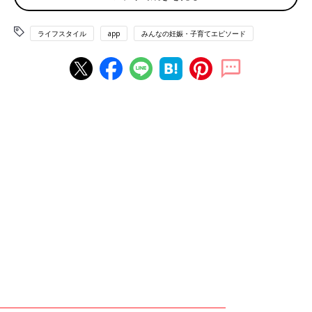
っとしたことはパートナーに。イヤイヤ期、偏食など、自分が子
どものときと照らし合わせたいことは実母に。どちらにもわから
ライフスタイル
app
みんなの妊娠・子育てエピソード
ないと思うことはネットで」（ミルクティ）
「夫に相談か、ネットで調べる。情報がたくさんあって混乱して
いると、夫から情報に踊らされているとツッコまれた…」（ま
あ）
「パートナー、実母、子どものいる友人、
保育園
の先生やお友だ
ちのお母さん、子どものいる同僚などです」（こずこ）
「主に実両親、その他は子育て支援センターや保健師さんです。
たまひよのルームでも相談しています」（ちゅん）
「ネット検索するか、子育てサロンで保育士さんたちへ聞いた
り、オンライン育児講座に参加したりしている」（まちゃ）
「年中無休で答えてくれるので、基本はAIです。ただ、嘘か本当
か判断がつかないので参考にする程度です。都合が合えば地域の
保健師や保育士、助産師、小児科医など専門知識を持ってる方に