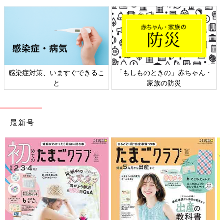
日常生活で不可欠なスマホ。子どもの前
での利用、意識的に控えてる？【リアル
ママボイス】
みなさん、子どもと一緒にいる時にスマホの利
用を控えていますか？「たまひよ」アプリユー
ザーの声を聞くとともに、ベテラン保育士であ
る田中由美子さんにアドバイスいただきまし
感染症対策、いますぐできるこ
「もしものときの」赤ちゃん・
た。
悩みのジャンルによる使い分けがいいようですね。とはいえ、誰
と
家族の防災
かに聞いてもらいたいことがたまったときの相手として、AIはい
いパートナーといえそうですね。
（取材・文／橋本真理子、たまひよONLINE編集部）
最新号
高橋暁子さん