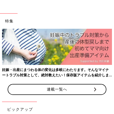
医師や弁護士などの専門家などの情報から調べると、情報の精度
が上がります。
特集
現在、AIを相談相手にする人が増えています。24時間いつでも何
度でも聞いてくれて、我々に寄り添った回答をしてくれるためで
す。
ただ愚痴を聞いてほしいとか、子どもへの言葉かけの仕方などに
ついての相談をするのは向いています。けれども、もし私が今、
乳幼児を育てていたら、健康・医療情報などは厚生労働省や病院
など、制度や法律などは自治体や国などの信頼できる情報から調
べると思います。
妊娠・出産にまつわる体の変化は多岐にわたります。そんなマイナ
子どもの具合が悪くて心配なら、『#7119』なども利用したでし
ートラブル対策として、絶対教えたい！保存版アイテムを紹介しま
ょう。近所の遊び場やお店などの情報は、SNSやネットの口コミ
す。
情報を調べるでしょう。
連載一覧へ
また、子育てで悩んだことは、先輩パパ・ママにSNSや対面で相
談したり、アドバイスをもらうと思います。AIには愚痴を言って
慰めてもらったり、子どもへの言葉かけについて相談したりとい
ピックアップ
った使い方をしていたでしょうね」（高橋暁子さん）