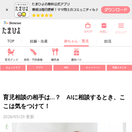
×
内祝い
SHOP
メニュー
TOP
妊娠・出産
赤ちゃん・育児
妊活
育児グッズ
病気・予防接種
離乳食
優待パス
ひよこクラブ
アプリ
SNS
キャンペーン
写真スタジオ
育児相談の相手は…？ AIに相談するとき、こ
こは気をつけて！
2026/05/29
更新