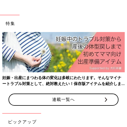
医師や弁護士などの専門家などの情報から調べると、情報の精度
が上がります。
特集
現在、AIを相談相手にする人が増えています。24時間いつでも何
度でも聞いてくれて、我々に寄り添った回答をしてくれるためで
す。
ただ愚痴を聞いてほしいとか、子どもへの言葉かけの仕方などに
ついての相談をするのは向いています。けれども、もし私が今、
乳幼児を育てていたら、健康・医療情報などは厚生労働省や病院
など、制度や法律などは自治体や国などの信頼できる情報から調
べると思います。
妊娠・出産にまつわる体の変化は多岐にわたります。そんなマイナ
子どもの具合が悪くて心配なら、『#7119』なども利用したでし
ートラブル対策として、絶対教えたい！保存版アイテムを紹介しま
ょう。近所の遊び場やお店などの情報は、SNSやネットの口コミ
す。
情報を調べるでしょう。
連載一覧へ
また、子育てで悩んだことは、先輩パパ・ママにSNSや対面で相
談したり、アドバイスをもらうと思います。AIには愚痴を言って
慰めてもらったり、子どもへの言葉かけについて相談したりとい
ピックアップ
った使い方をしていたでしょうね」（高橋暁子さん）