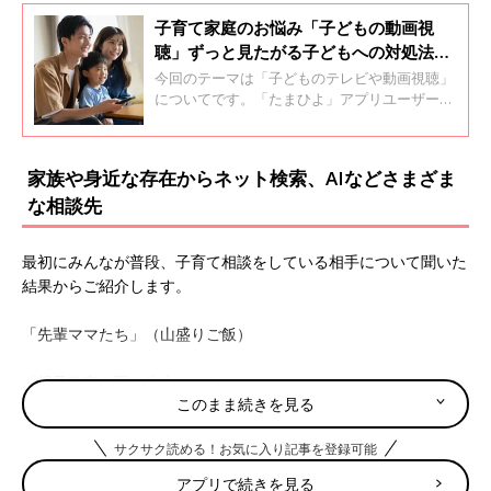
子育て家庭のお悩み「子どもの動画視
聴」ずっと見たがる子どもへの対処法
は？『スマホで受験に失敗する子どもた
今回のテーマは「子どものテレビや動画視聴」
ち』の著者に聞く
についてです。「たまひよ」アプリユーザーの
現状とともに、ITジャーナリストの高橋暁子さ
んにアドバイスいただきました。
家族や身近な存在からネット検索、AIなどさまざま
な相談先
最初にみんなが普段、子育て相談をしている相手について聞いた
結果からご紹介します。
「先輩ママたち」（山盛りご飯）
「親子教室や園の先生」（あい）
このまま続きを見る
「困ったときは両親を頼るようにしている」（ぽんし）
サクサク読める！お気に入り記事を登録可能
「保湿の仕方やおむつの替え時、洋服の新調、しつけなどのちょ
アプリで続きを見る