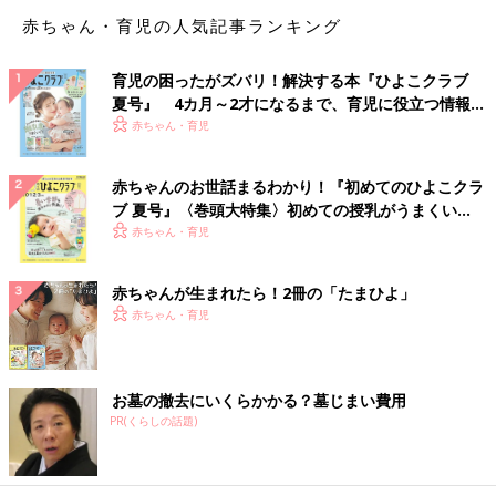
相談してその意見を大切にしています。夫や親は情報の共有はす
赤ちゃん・育児の人気記事ランキング
れど、悩みの相談はしません」（しろ子）
「同じ年代の子を持つ妹や、子育て支援センターの保育士さん」
育児の困ったがズバリ！解決する本『ひよこクラブ
（ゆうこ）
夏号』 4カ月～2才になるまで、育児に役立つ情報が
いっぱい！
赤ちゃん・育児
「母親、AI」（すー）
赤ちゃんのお世話まるわかり！『初めてのひよこクラ
「基本的に『よそはよそ、うちはうち』と思っているし、子ども
ブ 夏号』〈巻頭大特集〉初めての授乳がうまくい
によっても全然違うと思うので、他の子と比べたくなくて、パー
く！ おっぱい・ミルクの基本と夏のトラブル 解決テ
赤ちゃん・育児
トナー(夫)にしか相談しません。でも有益情報(習い事や便利なグ
ク
ッズなど)は友人やSNSから収集します」（みき）
赤ちゃんが生まれたら！2冊の「たまひよ」
赤ちゃん・育児
「YouTubeで調べる」（きゃれん）
「母、姉、ネットで検索。『離乳食づくり大変だけど、どうして
た？』『全然寝ないんだけど、そういうもの？』など母と姉には
お墓の撤去にいくらかかる？墓じまい費用
近況報告にくわえて質問。『湿疹ができた』『うんちの形状』な
PR(くらしの話題)
どの気になることは、『4カ月 うんち色』のように『月齢 症
状』でネット検索」（はた）