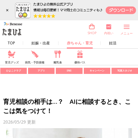
×
内祝い
SHOP
メニュー
TOP
妊娠・出産
赤ちゃん・育児
妊活
育児グッズ
病気・予防接種
離乳食
優待パス
ひよこクラブ
アプリ
SNS
キャンペーン
写真スタジオ
育児相談の相手は…？ AIに相談するとき、こ
こは気をつけて！
2026/05/29
更新