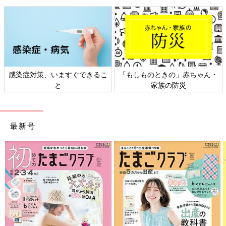
日常生活で不可欠なスマホ。子どもの前
での利用、意識的に控えてる？【リアル
ママボイス】
みなさん、子どもと一緒にいる時にスマホの利
用を控えていますか？「たまひよ」アプリユー
ザーの声を聞くとともに、ベテラン保育士であ
る田中由美子さんにアドバイスいただきまし
感染症対策、いますぐできるこ
「もしものときの」赤ちゃん・
た。
悩みのジャンルによる使い分けがいいようですね。とはいえ、誰
と
家族の防災
かに聞いてもらいたいことがたまったときの相手として、AIはい
いパートナーといえそうですね。
（取材・文／橋本真理子、たまひよONLINE編集部）
最新号
高橋暁子さん