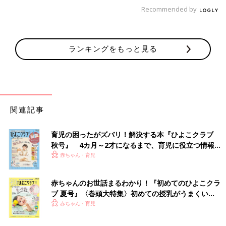
「ChatGPTをタメ口設定にして、『〇〇できたの！天才じゃな
Recommended by
い？』と娘の自慢をしている。承認してくれるけど、あるあるの
発達段階だよ、と冷静にやんわり教えてもらっています」（あじ
のり）
ランキングをもっと見る
「夜、
寝かしつけ
が終わってからChatGPTに状況を説明してアド
バイスをもらっています」（あーみんファミリー）
「かかりつけの助
産院
の助産師さんと、ChatGPTに聞いていま
す。助産師さんは実際に来てもらって、スワドルの着せ方や、ス
関連記事
リングの付け方、抱っこ紐の付け方や、骨盤矯正ベルトの付け方
を指導してもらってます。ChatGPTには、湿度・室温と現在の服
育児の困ったがズバリ！解決する本『ひよこクラブ
装を送って、暑すぎないかを判定してもらったり、離乳食メニュ
秋号』 4カ月～2才になるまで、育児に役立つ情報が
ーの提案してもらってます！」（みゆり）
いっぱい！
赤ちゃん・育児
正確さ重視なら公的機関や専門家の情報を。AIの特
赤ちゃんのお世話まるわかり！『初めてのひよこクラ
性を理解して
ブ 夏号』〈巻頭大特集〉初めての授乳がうまくい
く！ おっぱい・ミルクの基本と夏のトラブル 解決テ
赤ちゃん・育児
ク
さまざまな相談先がありますね。その人の環境や子どもの年齢で