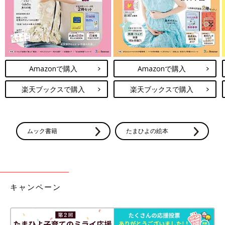
PROFILE）
ITジャーナリスト。SNS、10代のネット利用、情報モラルリテラ
シーが専門。スマホやインターネット関連の事件やトラブル、
ICT教育に詳しいITジャーナリスト。成蹊大学客員特別教授。
『若者はLINEに「。」をつけない 大人のためのSNS講義』(講談
Amazonで購入
Amazonで購入
社+α新書)、『スマホで受験に失敗する子どもたち』（星海社新
書)など、単著・監修を含め30冊以上。NHK『あさイチ』『クロ
楽天ブックスで購入
楽天ブックスで購入
ーズアップ現代+』などテレビ出演多数。教育出版中学校国語の
教科書にコラム掲載中。高校生の母。
※文中のコメントは「たまひよ」アプリユーザーから集めた体験
談を再編集したものです。
ムック書籍
たまひよの絵本
※記事の内容は2026年4月の情報であり、現在と異なる場合があ
ります。
キャンペーン