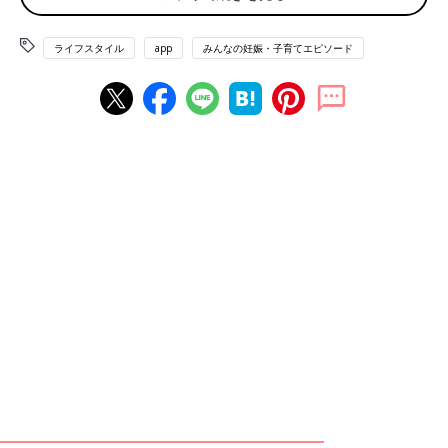
っとしたことはパートナーに。イヤイヤ期、偏食など、自分が子
どものときと照らし合わせたいことは実母に。どちらにもわから
ライフスタイル
app
みんなの妊娠・子育てエピソード
ないと思うことはネットで」（ミルクティ）
「夫に相談か、ネットで調べる。情報がたくさんあって混乱して
いると、夫から情報に踊らされているとツッコまれた…」（ま
あ）
「パートナー、実母、子どものいる友人、
保育園
の先生やお友だ
ちのお母さん、子どものいる同僚などです」（こずこ）
「主に実両親、その他は子育て支援センターや保健師さんです。
たまひよのルームでも相談しています」（ちゅん）
「ネット検索するか、子育てサロンで保育士さんたちへ聞いた
り、オンライン育児講座に参加したりしている」（まちゃ）
「年中無休で答えてくれるので、基本はAIです。ただ、嘘か本当
か判断がつかないので参考にする程度です。都合が合えば地域の
保健師や保育士、助産師、小児科医など専門知識を持ってる方に