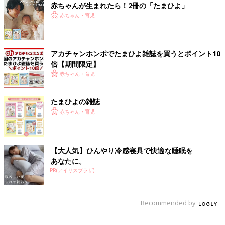
も相談先は変わるでしょう。とくに近年増えているのがAIへの相
赤ちゃんが生まれたら！2冊の「たまひよ」
談。そこで、ITジャーナリストの高橋暁子さんに、AIに相談する
赤ちゃん・育児
際のおすすめの使い方と注意点について教えていただきました。
「まず、AIの特性からお話ししましょう。
アカチャンホンポでたまひよ雑誌を買うとポイント10
AIはハルシネーションといって、事実と異なることをもっともら
倍【期間限定】
しく回答することがよくあります。永久に変わらないことについ
赤ちゃん・育児
ては比較的得意ですが、最新の情報、最近変更されたことなどに
ついては、間違うことが多くなります。
たまひよの雑誌
医療、制度や法律など、専門知識が必要だったり、頻繁に変わっ
赤ちゃん・育児
たりするものは、AIにとって不得意分野です。インターネット上
の情報も、医師などの監修が入っていない場合は、古いものや誤
っている情報も多く見られます。
【大人気】ひんやり冷感寝具で快適な睡眠を
あなたに。
とくに健康・医療関係など鵜呑みにすると健康に実害があるよう
PR(アイリスプラザ)
なことは、AIやインターネット上の回答をそのまま信じてはいけ
ません。必ず医師や相談機関などに相談するようにしましょう。
Recommended by
その他の情報も、必ずAIの回答が正しいかどうか、自分で『ファ
クトチェック』をするようにしてください。省庁など公的機関、