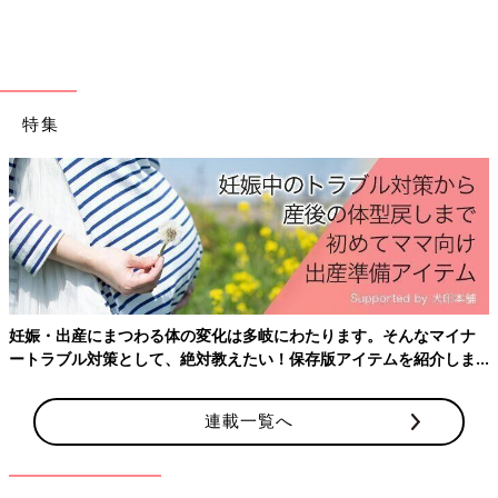
出典：Instagramアカウント「marru____00」
特集
こちらのベストは、marru____00さんがゲットしたもの。今期は
クロシェ（かぎ針編み）が注目を集めているため、着るだけでト
レンドコーデが完成します♪ 投稿のような長袖Tシャツのほか、
ブラウスや半袖Tシャツなど、合わせるインナーしだいで印象が
変わるのも魅力◎。パンツ、スカート、ワンピースなど、どんな
アイテムとも合わせやすいので、着まわし力も抜群です！
着るだけでおしゃ見え！大人顔負けデザインのシャ
妊娠・出産にまつわる体の変化は多岐にわたります。そんなマイナ
ツ・パンツ
ートラブル対策として、絶対教えたい！保存版アイテムを紹介しま
す。
連載一覧へ