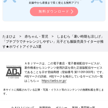
妊娠中から産後まで長く使える無料アプリ
出典：Instagramアカウント「yukimi_nico」
無料ダウンロード
こちらはyukimi_nicoさんが一目ぼれしたという、「soft
cheese（ソフトチーズ）」のオールインワン。両サイドやすそ
にたっぷりのフリルが施されており、1枚で「あか抜け」が叶う
アイテムです♪ Tシャツやタンクトップ、ブラウスなど、気温に
たまひよ
赤ちゃん・育児
しまむら「暑い時期も涼しげ」
合わせてインナーをセレクトすれば、春〜秋口まで長く着用でき
「プチプラでチャレンジしやすい」元子ども服販売員ライターが推
るのも魅力的◎。80〜170cmと幅広いサイズで展開しているの
す★ホワイトアイテム5選
で、リンクコーデにもぴったりです。
西松屋「SNSで大バズり」「通気性がよ
ＡＢＪマークは、この電子書店・電子書籍配信サービスが、
く着心地も◎」元子ども服販売員ライタ
著作権者からコンテンツ使用許諾を得た正規版配信サービス
ー厳選★お出かけアイテム5選
今回ご紹介するのは、西松屋でゲットできる
であることを示す登録商標（登録番号 第11091000号）です。
「お出かけアイテム」。ワンピースやブラウス
ABJマークの詳細、ABJマークを掲示しているサービスの一覧
など、お休みの日ならではの特別感のあるアイ
はこちら→
https://aebs.or.jp/
テムを集めました！元子ども服販売員ライター
が、アイテムの推しポイントや着こなし術もお
本サイトに掲載されている記事・写真・イラスト等のコンテンツの無断転載を禁じま
伝えしているので、ぜひチェックしてください
GUキッズ「着まわしに使える！」「着
す。
ね♪
るだけでおしゃれ見え◎」夏の新作アイ
テム5選
GUの夏の新作アイテムが激かわです♪ 着まわ
たまひよについて
利用規約
ポリシー
医師・専門家一覧