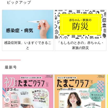
ピックアップ
感染症対策、いますぐできるこ
「もしものときの」赤ちゃん・
と
家族の防災
最新号
出典：Instagramアカウント「chibicode_g_m」
chibicode_g_mさんがおすすめしているのは、「mid mile（ミッ
ドマイル）」のシャツとパンツ。どちらもサイドがレースになっ
ており、おしゃ見え確実のデザインです！シャツは長袖ですが、
腕の部分に風が通りやすいため、投稿のようにキャミソールなど
と合わせると、比較的涼しく着用できますね♪ エアコンの効いた