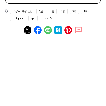
ベビー・子ども服
0歳
1歳
2歳
3歳
4歳～
Instagram
app
しまむら
出典：Instagramアカウント「2141_sato」
こちらは2141_satoさんが紹介している、「Monet（モネ）」の
レースニットパンツ。はくだけで「こなれ感」が完成するアイテ
ムです。上半分に裏地がついているため、透ける心配もなし◎。
甘めスタイルからカジュアルスタイルまで、幅広いコーデに使え