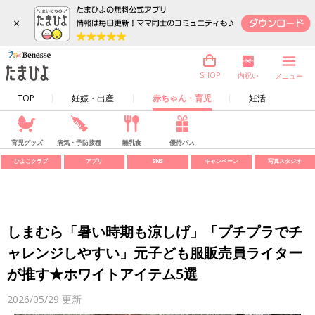
×
内祝い
SHOP
メニュー
TOP
妊娠・出産
赤ちゃん・育児
妊活
育児グッズ
病気・予防接種
離乳食
優待パス
ひよこクラブ
アプリ
SNS
キャンペーン
写真スタジオ
しまむら「暑い時期も涼しげ」「プチプラでチ
ャレンジしやすい」元子ども服販売員ライター
が推す★ホワイトアイテム5選
2026/05/29
更新