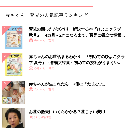
ます♪
赤ちゃん・育児の人気記事ランキング
きょうだいや親子のリンクコーデにも♪ お出かけに
もぴったりな花柄ワンピース
育児の困ったがズバリ！解決する本『ひよこクラブ
秋号』 4カ月～2才になるまで、育児に役立つ情報が
いっぱい！
赤ちゃん・育児
赤ちゃんのお世話まるわかり！『初めてのひよこクラ
ブ 夏号』〈巻頭大特集〉初めての授乳がうまくい
く！ おっぱい・ミルクの基本と夏のトラブル 解決テ
赤ちゃん・育児
ク
赤ちゃんが生まれたら！2冊の「たまひよ」
赤ちゃん・育児
お墓の撤去にいくらかかる？墓じまい費用
PR(くらしの話題)