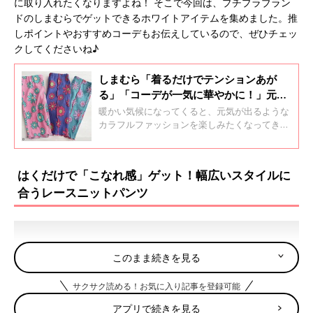
に取り入れたくなりますよね！ そこで今回は、プチプラブラン
ドのしまむらでゲットできるホワイトアイテムを集めました。推
しポイントやおすすめコーデもお伝えしているので、ぜひチェッ
クしてくださいね♪
しまむら「着るだけでテンションあが
る」「コーデが一気に華やかに！」元子
ども服販売員ライターおすすめ★カラフ
暖かい気候になってくると、元気が出るような
ルアイテム5選
カラフルファッションを楽しみたくなってきま
すよね♪ そこで今回は、しまむらでゲットでき
るカラフルなアイテムを集めました！元子ども
服販売員ライターが、おすすめポイントやコー
はくだけで「こなれ感」ゲット！幅広いスタイルに
デ術もお伝えしているので、ぜひチェックして
合うレースニットパンツ
くださいね！
このまま続きを見る
サクサク読める！お気に入り記事を登録可能
アプリで続きを見る