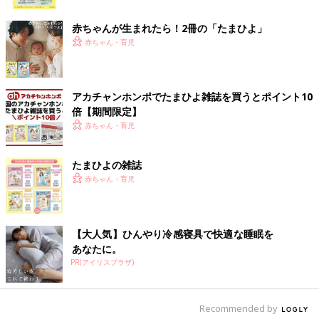
ク
赤ちゃんが生まれたら！2冊の「たまひよ」
赤ちゃん・育児
アカチャンホンポでたまひよ雑誌を買うとポイント10
倍【期間限定】
赤ちゃん・育児
たまひよの雑誌
赤ちゃん・育児
【大人気】ひんやり冷感寝具で快適な睡眠を
あなたに。
PR(アイリスプラザ)
Recommended by