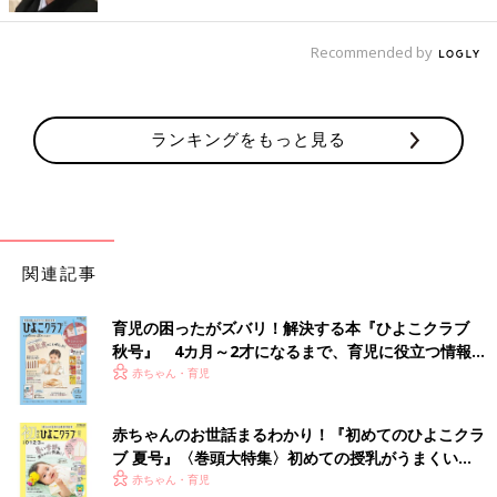
Recommended by
ランキングをもっと見る
出典：Instagramアカウント「_runa0311」
miiさんが購入したのは、「soft cheese（ソフトチーズ）」の花
関連記事
柄ワンピース。パフスリーブや、すそのフリルがとってもキュー
トなアイテムです♪ 首の後ろ側はゴム仕様になっており、着脱し
やすいのもGOOD！1枚でお出かけシーンに使うのはもちろん、
育児の困ったがズバリ！解決する本『ひよこクラブ
パンツを合わせてカジュアルに着こなすのも◎。90〜170cmま
秋号』 4カ月～2才になるまで、育児に役立つ情報が
で展開しているため、きょうだいや親子でのリンクコーデにもお
いっぱい！
赤ちゃん・育児
すすめです♪
赤ちゃんのお世話まるわかり！『初めてのひよこクラ
着まわし力抜群！今期トレンドのクロシェベスト
ブ 夏号』〈巻頭大特集〉初めての授乳がうまくい
く！ おっぱい・ミルクの基本と夏のトラブル 解決テ
赤ちゃん・育児