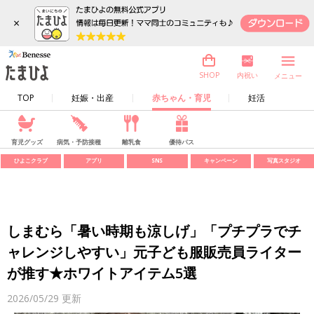
×
内祝い
SHOP
メニュー
TOP
妊娠・出産
赤ちゃん・育児
妊活
育児グッズ
病気・予防接種
離乳食
優待パス
ひよこクラブ
アプリ
SNS
キャンペーン
写真スタジオ
しまむら「暑い時期も涼しげ」「プチプラでチ
ャレンジしやすい」元子ども服販売員ライター
が推す★ホワイトアイテム5選
2026/05/29
更新