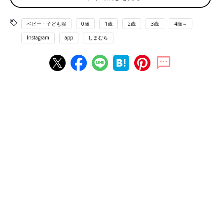
ベビー・子ども服
0歳
1歳
2歳
3歳
4歳～
Instagram
app
しまむら
出典：Instagramアカウント「2141_sato」
こちらは2141_satoさんが紹介している、「Monet（モネ）」の
レースニットパンツ。はくだけで「こなれ感」が完成するアイテ
ムです。上半分に裏地がついているため、透ける心配もなし◎。
甘めスタイルからカジュアルスタイルまで、幅広いコーデに使え