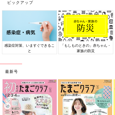
ピックアップ
感染症対策、いますぐできるこ
「もしものときの」赤ちゃん・
と
家族の防災
最新号
出典：Instagramアカウント「chibicode_g_m」
chibicode_g_mさんがおすすめしているのは、「mid mile（ミッ
ドマイル）」のシャツとパンツ。どちらもサイドがレースになっ
ており、おしゃ見え確実のデザインです！シャツは長袖ですが、
腕の部分に風が通りやすいため、投稿のようにキャミソールなど
と合わせると、比較的涼しく着用できますね♪ エアコンの効いた