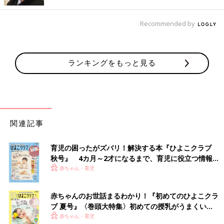
Recommended by
ランキングをもっと見る
出典：Instagramアカウント「_runa0311」
miiさんが購入したのは、「soft cheese（ソフトチーズ）」の花
関連記事
柄ワンピース。パフスリーブや、すそのフリルがとってもキュー
トなアイテムです♪ 首の後ろ側はゴム仕様になっており、着脱し
やすいのもGOOD！1枚でお出かけシーンに使うのはもちろん、
育児の困ったがズバリ！解決する本『ひよこクラブ
パンツを合わせてカジュアルに着こなすのも◎。90〜170cmま
秋号』 4カ月～2才になるまで、育児に役立つ情報が
で展開しているため、きょうだいや親子でのリンクコーデにもお
いっぱい！
赤ちゃん・育児
すすめです♪
赤ちゃんのお世話まるわかり！『初めてのひよこクラ
着まわし力抜群！今期トレンドのクロシェベスト
ブ 夏号』〈巻頭大特集〉初めての授乳がうまくい
く！ おっぱい・ミルクの基本と夏のトラブル 解決テ
赤ちゃん・育児