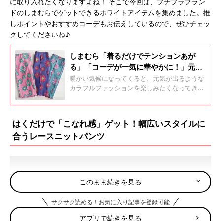
に取り入れたくなりますよね！ そこで今回は、プチプラブラン
ドのしまむらでゲットできるホワイトアイテムを集めました。推
しポイントやおすすめコーデもお伝えしているので、ぜひチェッ
クしてくださいね♪
しまむら「着るだけでテンションあが
る」「コーデが一気に華やかに！」元子
ども服販売員ライターおすすめ★カラフ
暖かい気候になってくると、元気が出るような
ルアイテム5選
カラフルファッションを楽しみたくなってきま
すよね♪ そこで今回は、しまむらでゲットでき
るカラフルなアイテムを集めました！元子ども
服販売員ライターが、おすすめポイントやコー
はくだけで「こなれ感」ゲット！幅広いスタイルに
デ術もお伝えしているので、ぜひチェックして
合うレースニットパンツ
くださいね！
このまま続きを見る
サクサク読める！お気に入り記事を登録可能
アプリで続きを見る