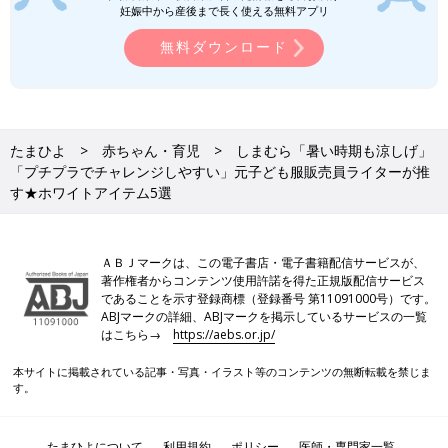
妊娠中から産後まで長く使える無料アプリ
出典：Instagramアカウント「yukimi_nico」
無料ダウンロード
こちらはyukimi_nicoさんが一目ぼれしたという、「soft
cheese（ソフトチーズ）」のオールインワン。両サイドやすそ
にたっぷりのフリルが施されており、1枚で「あか抜け」が叶う
アイテムです♪ Tシャツやタンクトップ、ブラウスなど、気温に
たまひよ
赤ちゃん・育児
しまむら「暑い時期も涼しげ」
合わせてインナーをセレクトすれば、春〜秋口まで長く着用でき
「プチプラでチャレンジしやすい」元子ども服販売員ライターが推
るのも魅力的◎。80〜170cmと幅広いサイズで展開しているの
す★ホワイトアイテム5選
で、リンクコーデにもぴったりです。
西松屋「SNSで大バズり」「通気性がよ
ＡＢＪマークは、この電子書店・電子書籍配信サービスが、
く着心地も◎」元子ども服販売員ライタ
著作権者からコンテンツ使用許諾を得た正規版配信サービス
ー厳選★お出かけアイテム5選
今回ご紹介するのは、西松屋でゲットできる
であることを示す登録商標（登録番号 第11091000号）です。
「お出かけアイテム」。ワンピースやブラウス
ABJマークの詳細、ABJマークを掲示しているサービスの一覧
など、お休みの日ならではの特別感のあるアイ
はこちら→
https://aebs.or.jp/
テムを集めました！元子ども服販売員ライター
が、アイテムの推しポイントや着こなし術もお
本サイトに掲載されている記事・写真・イラスト等のコンテンツの無断転載を禁じま
伝えしているので、ぜひチェックしてください
GUキッズ「着まわしに使える！」「着
す。
ね♪
るだけでおしゃれ見え◎」夏の新作アイ
テム5選
GUの夏の新作アイテムが激かわです♪ 着まわ
たまひよについて
利用規約
ポリシー
医師・専門家一覧