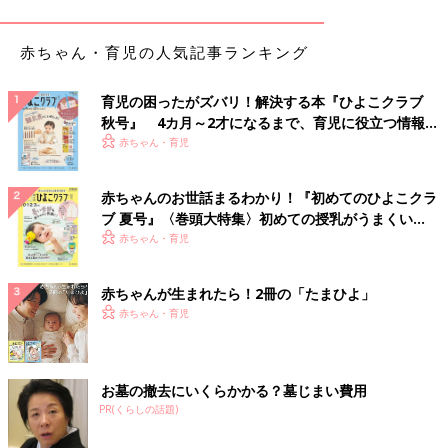
ます♪
赤ちゃん・育児の人気記事ランキング
きょうだいや親子のリンクコーデにも♪ お出かけに
もぴったりな花柄ワンピース
育児の困ったがズバリ！解決する本『ひよこクラブ
秋号』 4カ月～2才になるまで、育児に役立つ情報が
いっぱい！
赤ちゃん・育児
赤ちゃんのお世話まるわかり！『初めてのひよこクラ
ブ 夏号』〈巻頭大特集〉初めての授乳がうまくい
く！ おっぱい・ミルクの基本と夏のトラブル 解決テ
赤ちゃん・育児
ク
赤ちゃんが生まれたら！2冊の「たまひよ」
赤ちゃん・育児
お墓の撤去にいくらかかる？墓じまい費用
PR(くらしの話題)