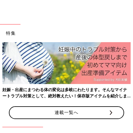
出典：Instagramアカウント「marru____00」
特集
こちらのベストは、marru____00さんがゲットしたもの。今期は
クロシェ（かぎ針編み）が注目を集めているため、着るだけでト
レンドコーデが完成します♪ 投稿のような長袖Tシャツのほか、
ブラウスや半袖Tシャツなど、合わせるインナーしだいで印象が
変わるのも魅力◎。パンツ、スカート、ワンピースなど、どんな
アイテムとも合わせやすいので、着まわし力も抜群です！
着るだけでおしゃ見え！大人顔負けデザインのシャ
妊娠・出産にまつわる体の変化は多岐にわたります。そんなマイナ
ツ・パンツ
ートラブル対策として、絶対教えたい！保存版アイテムを紹介しま
す。
連載一覧へ