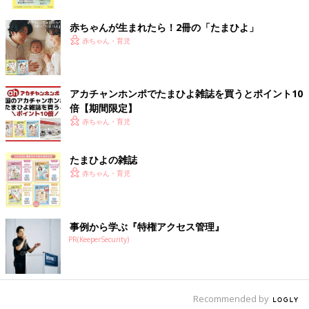
ク
赤ちゃんが生まれたら！2冊の「たまひよ」
赤ちゃん・育児
アカチャンホンポでたまひよ雑誌を買うとポイント10
倍【期間限定】
赤ちゃん・育児
たまひよの雑誌
赤ちゃん・育児
事例から学ぶ『特権アクセス管理』
PR(KeeperSecurity)
Recommended by