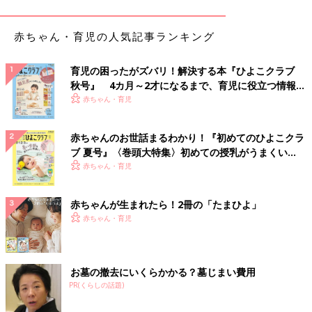
赤ちゃん・育児の人気記事ランキング
育児の困ったがズバリ！解決する本『ひよこクラブ
秋号』 4カ月～2才になるまで、育児に役立つ情報が
いっぱい！
赤ちゃん・育児
赤ちゃんのお世話まるわかり！『初めてのひよこクラ
ブ 夏号』〈巻頭大特集〉初めての授乳がうまくい
く！ おっぱい・ミルクの基本と夏のトラブル 解決テ
赤ちゃん・育児
ク
赤ちゃんが生まれたら！2冊の「たまひよ」
赤ちゃん・育児
お墓の撤去にいくらかかる？墓じまい費用
PR(くらしの話題)