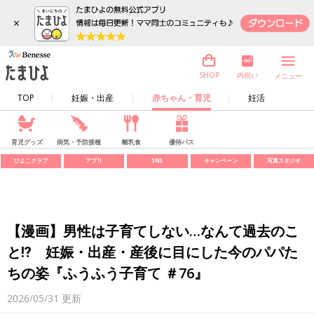
×
内祝い
SHOP
メニュー
TOP
妊娠・出産
赤ちゃん・育児
妊活
育児グッズ
病気・予防接種
離乳食
優待パス
ひよこクラブ
アプリ
SNS
キャンペーン
写真スタジオ
【漫画】男性は子育てしない…なんて過去のこ
と⁉︎ 妊娠・出産・産後に目にした今のパパた
ちの姿『ふうふう子育て ＃76』
2026/05/31
更新