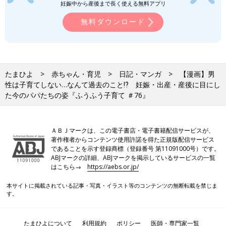
妊娠中から産後まで長く使える無料アプリ
無料ダウンロード
想像していたよりたくさんのパパたちが身近に！
妊娠中、子育て中の女性たちから「とにかく男は育児しない！」
たまひよ
赤ちゃん・育児
日記・マンガ
【漫画】男
「夫は育児に関わらない！」という話をよく耳にしました。一
性は子育てしない…なんて過去のこと⁉︎ 妊娠・出産・産後に目にし
方、「男は太古から狩りをしていたので、育児は遺伝子レベルで
た今のパパたちの姿『ふうふう子育て ＃76』
無理なんだ！」と主張する男性もいました。
もちろん、狩りがどうのという話は「そんなバカな〜」と思った
ＡＢＪマークは、この電子書店・電子書籍配信サービスが、
のですが、まだ子育てを女性に丸投げする男性は多いのかもとも
著作権者からコンテンツ使用許諾を得た正規版配信サービス
思ったんです。
であることを示す登録商標（登録番号 第11091000号）です。
ABJマークの詳細、ABJマークを掲示しているサービスの一覧
はこちら→
https://aebs.or.jp/
じつは、私の父は子育てに関わらない人でした。子どもに関わる
としたら、ガミガミ怒ったり、自分が不愉快なことがあって八つ
本サイトに掲載されている記事・写真・イラスト等のコンテンツの無断転載を禁じま
当たりするときくらい。家族でのお出かけも自分優先で、子ども
す。
に合わせた行動や遊びなどもしてもらった記憶がほぼありませ
ん。
たまひよについて
利用規約
ポリシー
医師・専門家一覧