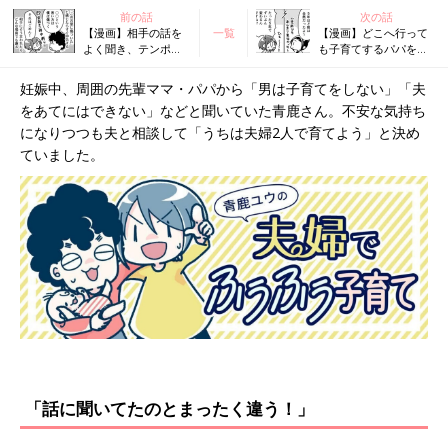
前の話
次の話
【漫画】相手の話を
一覧
【漫画】どこへ行って
よく聞き、テンポを
も子育てするパパを見
遅くし、クッション
かける！ 変わってき
言葉を使う…円満で
た「育児の当たり前」
妊娠中、周囲の先輩ママ・パパから「男は子育てをしない」「夫
いるための夫婦の会
に感動『ふうふう子育
をあてにはできない」などと聞いていた青鹿さん。不安な気持ち
話ルール『ふうふう
て ＃77』
子育て ＃75』
になりつつも夫と相談して「うちは夫婦2人で育てよう」と決め
ていました。
「話に聞いてたのとまったく違う！」