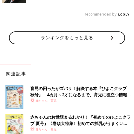
Recommended by
ランキングをもっと見る
関連記事
育児の困ったがズバリ！解決する本『ひよこクラブ
秋号』 4カ月～2才になるまで、育児に役立つ情報が
いっぱい！
赤ちゃん・育児
赤ちゃんのお世話まるわかり！『初めてのひよこクラ
ブ 夏号』〈巻頭大特集〉初めての授乳がうまくい
く！ おっぱい・ミルクの基本と夏のトラブル 解決テ
赤ちゃん・育児