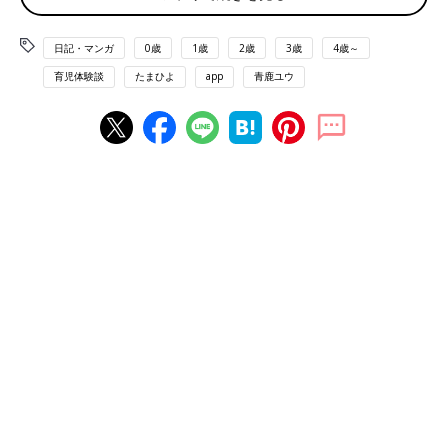
日記・マンガ
0歳
1歳
2歳
3歳
4歳～
育児体験談
たまひよ
app
青鹿ユウ