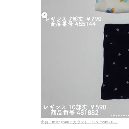
出典：Instagramアカウント「akn_mom718」