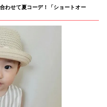
合わせて夏コーデ！「ショートオー
M
u
t
e