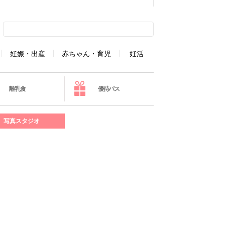
妊娠・出産
赤ちゃん・育児
妊活
離乳食
優待パス
写真スタジオ