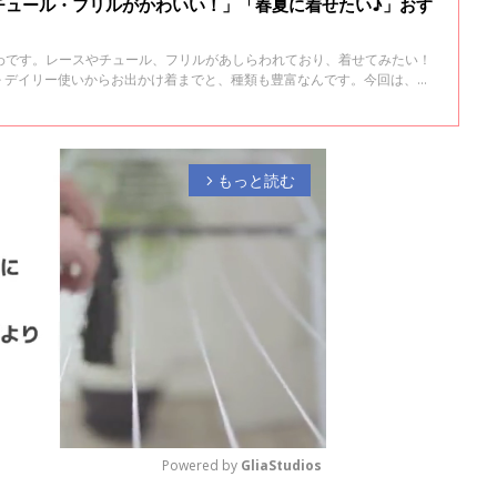
チュール・フリルがかわいい！」「春夏に着せたい♪」おす
わです。レースやチュール、フリルがあしらわれており、着せてみたい！
♪ デイリー使いからお出かけ着までと、種類も豊富なんです。今回は、そ
ップスをご紹介します。
もっと読む
arrow_forward_ios
Powered by 
GliaStudios