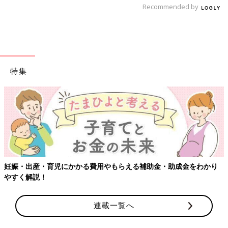
Recommended by
出典：Instagramアカウント「ariri_fam」
ありりさんは、こちらのレギンスを購入。安くて助かる！とのこ
特集
とで、
保育園
用に3つゲットしたんだそう。エアリズム素材なの
でサラッとしており、涼しげですよね。色柄がとってもキュート
で、コーデが華やかになるのも◎。
【ワクチン接種できるものも】妊婦
長く着られそうなシンプルデザインが◎。「ショー
トオール」
らえる補助金・助成金をわかり
連載一覧へ