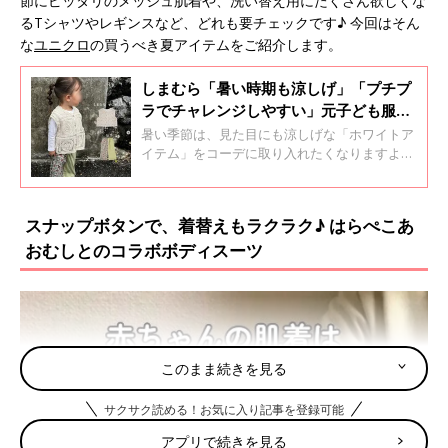
節にピッタリのメッシュ肌着や、洗い替え用にたくさん欲しくな
るTシャツやレギンスなど、どれも要チェックです♪ 今回はそん
な
ユニクロ
の買うべき夏アイテムをご紹介します。
しまむら「暑い時期も涼しげ」「プチプ
ラでチャレンジしやすい」元子ども服販
売員ライターが推す★ホワイトアイテム
暑い季節は、見た目にも涼しげな「ホワイトア
5選
イテム」をコーデに取り入れたくなりますよ
ね！ そこで今回は、プチプラブランドのしまむ
らでゲットできるホワイトアイテムを集めまし
た。推しポイントやおすすめコーデもお伝えし
スナップボタンで、着替えもラクラク♪ はらぺこあ
ているので、ぜひチェックしてくださいね♪
おむしとのコラボボディスーツ
このまま続きを見る
サクサク読める！お気に入り記事を登録可能
アプリで続きを見る