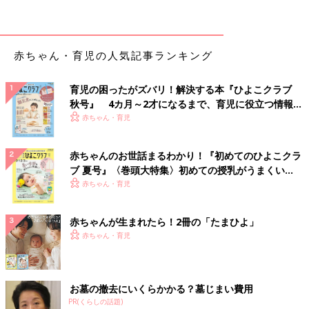
出典：Instagramアカウント「ena__maternity」
えなさんは、はらぺこあおむしとのコラボボディスーツを購入。
ユニクロの肌着はひもではなくスナップボタンで留めるので、と
赤ちゃん・育児の人気記事ランキング
ってもラクチンとのこと。タグも外側についており、肌に当たら
ないんだとか。見ためもポップでかわいらしいですよね♪
育児の困ったがズバリ！解決する本『ひよこクラブ
秋号』 4カ月～2才になるまで、育児に役立つ情報が
夏に向けてたくさん欲しくなる！「コットンメッシ
いっぱい！
赤ちゃん・育児
ュボディスーツ」
赤ちゃんのお世話まるわかり！『初めてのひよこクラ
ブ 夏号』〈巻頭大特集〉初めての授乳がうまくい
く！ おっぱい・ミルクの基本と夏のトラブル 解決テ
赤ちゃん・育児
ク
赤ちゃんが生まれたら！2冊の「たまひよ」
赤ちゃん・育児
お墓の撤去にいくらかかる？墓じまい費用
PR(くらしの話題)