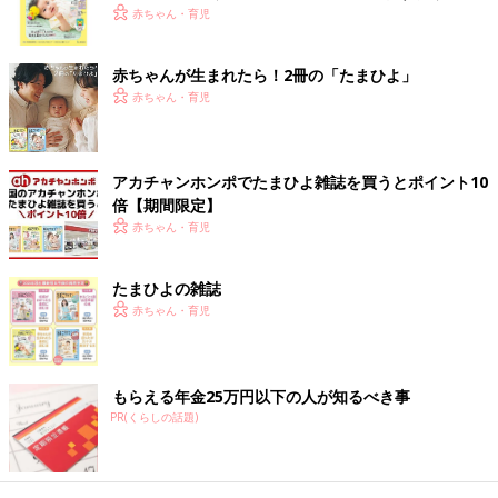
で、着替えさせやすいのも◎。夏に向けて何枚も欲しくなります
く！ おっぱい・ミルクの基本と夏のトラブル 解決テ
赤ちゃん・育児
ね！
ク
赤ちゃんが生まれたら！2冊の「たまひよ」
安くて助かる！エアリズムのレギンス
赤ちゃん・育児
アカチャンホンポでたまひよ雑誌を買うとポイント10
倍【期間限定】
赤ちゃん・育児
たまひよの雑誌
赤ちゃん・育児
もらえる年金25万円以下の人が知るべき事
PR(くらしの話題)