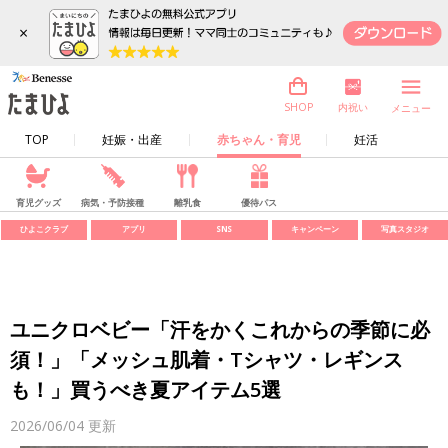
×
内祝い
SHOP
メニュー
TOP
妊娠・出産
赤ちゃん・育児
妊活
育児グッズ
病気・予防接種
離乳食
優待パス
ひよこクラブ
アプリ
SNS
キャンペーン
写真スタジオ
ユニクロベビー「汗をかくこれからの季節に必
須！」「メッシュ肌着・Tシャツ・レギンス
も！」買うべき夏アイテム5選
2026/06/04
更新