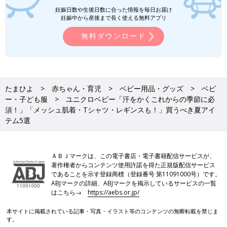
西松屋「SNSで大バズり」「通気性がよ
妊娠日数や生後日数に合った情報を毎日お届け
妊娠中から産後まで長く使える無料アプリ
く着心地も◎」元子ども服販売員ライタ
ー厳選★お出かけアイテム5選
今回ご紹介するのは、西松屋でゲットできる
無料ダウンロード
「お出かけアイテム」。ワンピースやブラウス
など、お休みの日ならではの特別感のあるアイ
テムを集めました！元子ども服販売員ライター
が、アイテムの推しポイントや着こなし術もお
伝えしているので、ぜひチェックしてください
しまむら「着るだけでテンションあが
たまひよ
赤ちゃん・育児
ベビー用品・グッズ
ベビ
ね♪
る」「コーデが一気に華やかに！」元子
ー・子ども服
ユニクロベビー「汗をかくこれからの季節に必
ども服販売員ライターおすすめ★カラフ
暖かい気候になってくると、元気が出るような
須！」「メッシュ肌着・Tシャツ・レギンスも！」買うべき夏アイ
ルアイテム5選
カラフルファッションを楽しみたくなってきま
テム5選
すよね♪ そこで今回は、しまむらでゲットでき
るカラフルなアイテムを集めました！元子ども
服販売員ライターが、おすすめポイントやコー
ご紹介したベビーアイテムは、どれも快適に着られそうなものば
デ術もお伝えしているので、ぜひチェックして
ＡＢＪマークは、この電子書店・電子書籍配信サービスが、
かりでしたね。少しずつ暑くなってきたので、洗い替え用にたく
くださいね！
著作権者からコンテンツ使用許諾を得た正規版配信サービス
さんそろえておくのもアリ！気になるアイテムがあれば、ぜひユ
であることを示す登録商標（登録番号 第11091000号）です。
ニクロの店舗やオンラインショップをチェックしてみてください
ABJマークの詳細、ABJマークを掲示しているサービスの一覧
♪
はこちら→
https://aebs.or.jp/
(文・水川ちさ)
本サイトに掲載されている記事・写真・イラスト等のコンテンツの無断転載を禁じま
●記事内容でご紹介している投稿、リンク先は、削除される場合
す。