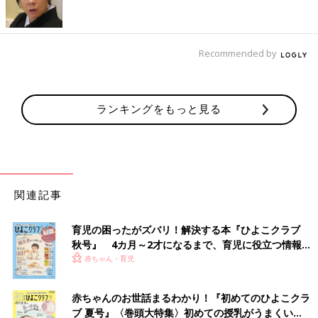
Recommended by
ランキングをもっと見る
関連記事
育児の困ったがズバリ！解決する本『ひよこクラブ
秋号』 4カ月～2才になるまで、育児に役立つ情報が
出典：Instagramアカウント「naho_mum」
いっぱい！
赤ちゃん・育児
なほさんは「コットンメッシュボディスーツ」を購入。メッシュ
素材で涼しく、股下ボタンの位置がわかりやすいことや、へたり
赤ちゃんのお世話まるわかり！『初めてのひよこクラ
にくいなどメリットもたくさんあるとのこと。前開きタイプなの
ブ 夏号』〈巻頭大特集〉初めての授乳がうまくい