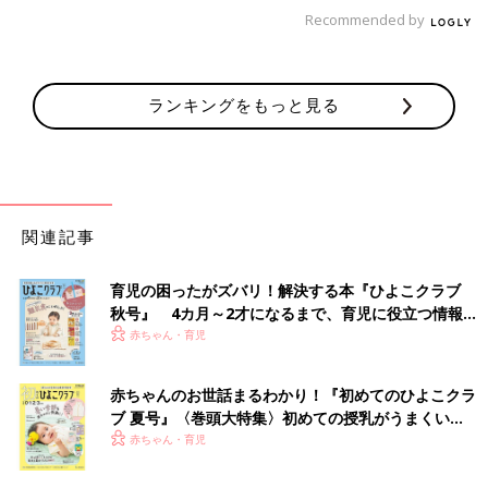
Recommended by
ランキングをもっと見る
関連記事
育児の困ったがズバリ！解決する本『ひよこクラブ
秋号』 4カ月～2才になるまで、育児に役立つ情報が
いっぱい！
赤ちゃん・育児
赤ちゃんのお世話まるわかり！『初めてのひよこクラ
ブ 夏号』〈巻頭大特集〉初めての授乳がうまくい
く！ おっぱい・ミルクの基本と夏のトラブル 解決テ
赤ちゃん・育児
ク