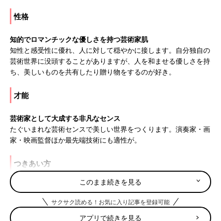
性格
知的でロマンチックな優しさを持つ芸術家肌
知性と感受性に優れ、人に対して穏やかに接します。自分独自の
芸術世界に没頭することがありますが、人を和ませる優しさを持
ち、美しいものを共有したり贈り物をするのが好き。
才能
芸術家として大成する非凡なセンス
たぐいまれな芸術センスで美しい世界をつくります。演奏家・画
家・映画監督ほか最先端技術にも適性が。
つきあい方
このまま続きを見る
かんしゃくを起こしても冷静に対処
わかってもらえないとかんしゃくを起こすことも。甘やかさず、
サクサク読める！お気に入り記事を登録可能
冷静に気持ちを聞いてあげるようにしましょう。
アプリで続きを見る