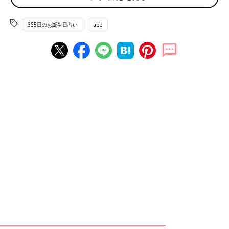
6月7日は何の日
365日のお誕生日占い
app
母親大会記念日 ムダ毛なしの日
赤ちゃん、ママ・パパのお誕生日を入れて占おう！鏡リュウジ監
修★たまひよ365日のお誕生日占い