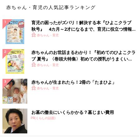
赤ちゃん・育児の人気記事ランキング
育児の困ったがズバリ！解決する本『ひよこクラブ
秋号』 4カ月～2才になるまで、育児に役立つ情報が
いっぱい！
赤ちゃん・育児
赤ちゃんのお世話まるわかり！『初めてのひよこクラ
ブ 夏号』〈巻頭大特集〉初めての授乳がうまくい
く！ おっぱい・ミルクの基本と夏のトラブル 解決テ
赤ちゃん・育児
ク
赤ちゃんが生まれたら！2冊の「たまひよ」
赤ちゃん・育児
お墓の撤去にいくらかかる？墓じまい費用
PR(くらしの話題)