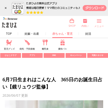
×
内祝い
SHOP
メニュー
TOP
妊娠・出産
赤ちゃん・育児
妊活
育児グッズ
病気・予防接種
離乳食
優待パス
ひよこクラブ
アプリ
SNS
キャンペーン
写真スタジオ
6月7日生まれはこんな人 365日のお誕生日占
い【鏡リュウジ監修】
2026/06/07
更新