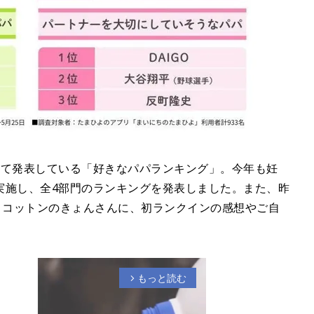
して発表している「好きなパパランキング」。今年も妊
実施し、全4部門のランキングを発表しました。また、昨
・コットンのきょんさんに、初ランクインの感想やご自
もっと読む
arrow_forward_ios