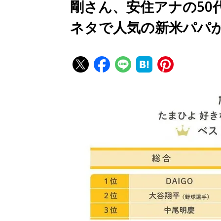
剛さん、安住アナの50
ネタで人気の新米パパ