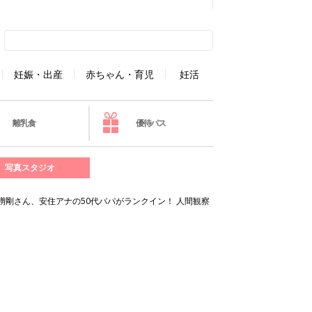
妊娠・出産
赤ちゃん・育児
妊活
離乳食
優待パス
写真スタジオ
草彅剛さん、安住アナの50代パパがランクイン！ 人間観察