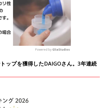
Powered by 
GliaStudios
トップを獲得したDAIGOさん。3年連続
M
u
t
e