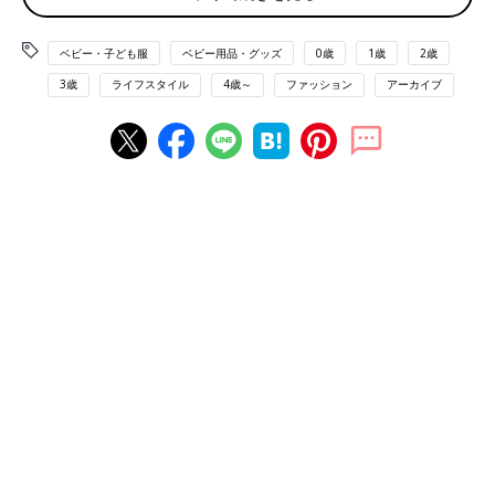
ベビー・子ども服
ベビー用品・グッズ
0歳
1歳
2歳
3歳
ライフスタイル
4歳～
ファッション
アーカイブ
KAOさん(@kaotan_8)が投稿した写真
-
2016 6月 20 10:27午前 PDT
KAOさんは、なんと男の子2人＆女の子1人の3つ子ちゃんを持つ
ママ！今年のはじめには第4子となる男の子が生まれ、さらにに
ぎやかなファミリーになりました。そんなKAOさんが親子リンク
コーデによく取り入れているのが「ボーダーのカットソー」。男
女問わずキュートに着こなせるのがボーダー柄の魅力なのだと
か。