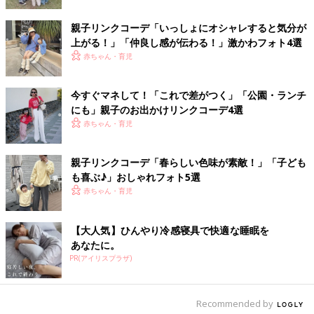
「バンダナ」。赤×緑×白の3色使いでイタリアンカラーの親子リ
ンクコーデが完成！お子さんは首まわりに、ママはヘアアレンジ
親子リンクコーデ「いっしょにオシャレすると気分が
に使うなどちょっとした小ワザも効いています♪
上がる！」「仲良し感が伝わる！」激かわフォト4選
赤ちゃん・育児
親子リンクコーデ③：「ボーダー×サロペット」の
おでかけコーデ
今すぐマネして！「これで差がつく」「公園・ランチ
にも」親子のお出かけリンクコーデ4選
赤ちゃん・育児
親子リンクコーデ「春らしい色味が素敵！」「子ども
も喜ぶ♪」おしゃれフォト5選
赤ちゃん・育児
【大人気】ひんやり冷感寝具で快適な睡眠を
あなたに。
PR(アイリスプラザ)
Recommended by