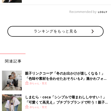
Recommended by
ランキングをもっと見る
関連記事
KAOさん(@kaotan_8)が投稿した写真
-
2016 6月 17 2:21午前 PDT
親子リンクコーデ「冬のお出かけが楽しくなる！」
親子でおソロ風に着られるように、普段からシンプルな柄やデザ
「色味や素材を合わせたおそろいも♪」激かわフォト5
インを選ぶことが多いというKAOさん。「ボーダーはシンプルな
選
赤ちゃん・育児
のに地味にならないというのがちょうどいい」のだとか。
こちらもボーダーが主役の着こなし例。グレーのボーダーカット
しまむら・coca「シンプルで着まわししやすい！」
ソーに淡色デニムを合わせて、ちょっぴり大人っぽくまとめまし
「可愛くて高見え」プチプラブランドで叶う！親子の
た。そして、着こなしのアクセントになっているのが鮮やかな
リンクコーデ4選
赤ちゃん・育児