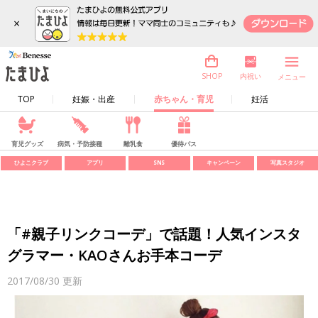
×
内祝い
SHOP
メニュー
TOP
妊娠・出産
赤ちゃん・育児
妊活
育児グッズ
病気・予防接種
離乳食
優待パス
ひよこクラブ
アプリ
SNS
キャンペーン
写真スタジオ
「#親子リンクコーデ」で話題！人気インスタ
グラマー・KAOさんお手本コーデ
2017/08/30
更新