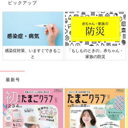
ピックアップ
に、シンプルな着こなしなら大人も子どもも似合いやすいですよ
ね。わざわざ全身を買いそろえなくても、まずは持っている服や
小物で“ちょこっとリンク”から挑戦してみませんか？
インスタグラマー KAO （@kaotan_8）
2歳
の3つ子のママ。2016年1月には第4子を出産。ハッシュタ
グ、“#親子リンクコーデ”で話題の注目インスタグラマー。
https://www.instagram.com/kaotan_8/
感染症対策、いますぐできるこ
「もしものときの」赤ちゃん・
※この記事は「たまひよONLINE」で過去に公開されたもので
と
家族の防災
す。
最新号