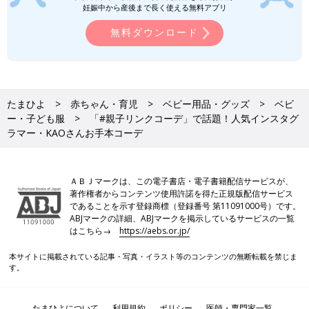
妊娠中から産後まで長く使える無料アプリ
無料ダウンロード
たまひよ
赤ちゃん・育児
ベビー用品・グッズ
ベビ
ー・子ども服
「#親子リンクコーデ」で話題！人気インスタグ
ラマー・KAOさんお手本コーデ
ＡＢＪマークは、この電子書店・電子書籍配信サービスが、
著作権者からコンテンツ使用許諾を得た正規版配信サービス
であることを示す登録商標（登録番号 第11091000号）です。
ABJマークの詳細、ABJマークを掲示しているサービスの一覧
はこちら→
https://aebs.or.jp/
本サイトに掲載されている記事・写真・イラスト等のコンテンツの無断転載を禁じま
す。
たまひよについて
利用規約
ポリシー
医師・専門家一覧