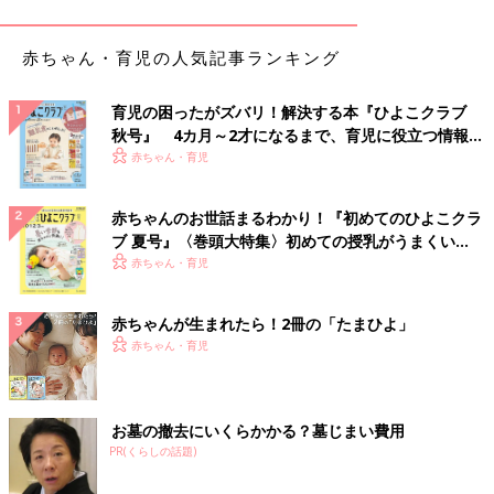
まずこちらは、ネイビーのボーダーカットソーを主役にしたリン
クコーデ。ただ、ボトムスはあえて違うものをチョイスするのが
赤ちゃん・育児の人気記事ランキング
肝。3つ子ちゃんはデニムのハーフパンツで元気よく、ママはマ
キシスカートで女性らしく♪ おそろいのハットでリンク感がさら
にアップ！おちゃめで愛嬌たっぷりな着こなしに仕上がっていま
育児の困ったがズバリ！解決する本『ひよこクラブ
秋号』 4カ月～2才になるまで、育児に役立つ情報が
す。
いっぱい！
赤ちゃん・育児
親子リンクコーデ②：「ボーダー×バンダナ」でイ
タリアン風?!
赤ちゃんのお世話まるわかり！『初めてのひよこクラ
ブ 夏号』〈巻頭大特集〉初めての授乳がうまくい
く！ おっぱい・ミルクの基本と夏のトラブル 解決テ
赤ちゃん・育児
ク
赤ちゃんが生まれたら！2冊の「たまひよ」
赤ちゃん・育児
お墓の撤去にいくらかかる？墓じまい費用
PR(くらしの話題)