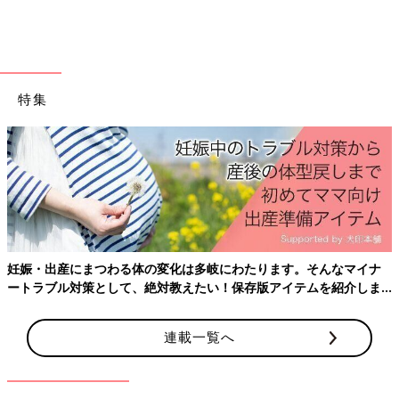
特集
KAOさん(@kaotan_8)が投稿した写真
-
2016 7月 9 2:01午前 PDT
ボーダーとデニムのサロペットを合わせたカジュアルな親子リン
クコーデ。KAOさん＆3つ子ちゃんともに、白いサンダルとさり
げないロールアップで夏らしい雰囲気に。動きやすさもばっちり
なので、レジャーやおでかけにもぴったりです♪ 大人用のサロペ
妊娠・出産にまつわる体の変化は多岐にわたります。そんなマイナ
ットは一見子どもっぽく見えてしまいがちなアイテムですが、少
ートラブル対策として、絶対教えたい！保存版アイテムを紹介しま
しタイトめのトップスと合わせたり、程よく肌見せすることで大
す。
人っぽく仕上がります。
連載一覧へ
夏から初秋にかけては重ね着いらずなので、ボーダーのTシャツ
1枚で親子リンクコーデが楽しめる季節！KAOさん親子のよう