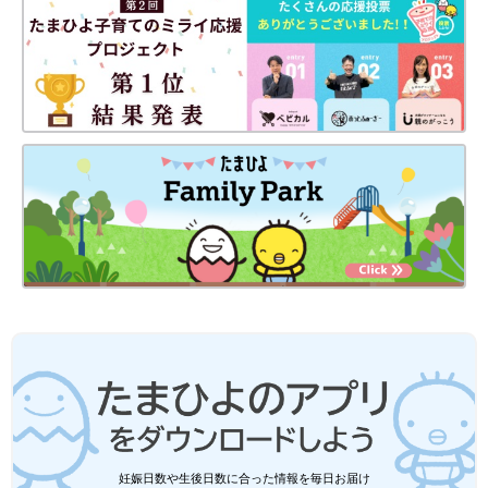
プロフィール
ｔｒｉｃｋｏ/トリチェコ (代表)
スタイリストとコーディネーターのユニット、
離乳食からおやつ・手作り小物までプチプラ・
時短
・超簡単！！
をモットーに
月に一度は集まってハッピーネタの試作会を楽しんでいる。
ママ友ネットワークも広く、幅広い情報共有がいろいろなハッピ
ーネタを
生み出す切っ掛けになっている。
Tricko /トリチェコ フェイスブック
https://www.facebook.com/trickotrickotricko/
Tricko /トリチェコ インスタグラム
https://www.instagram.com/tricko_tricko/
※この記事は「たまひよONLINE」で過去に公開されたもので
す。
妊娠日数や生後日数に合った情報を毎日お届け