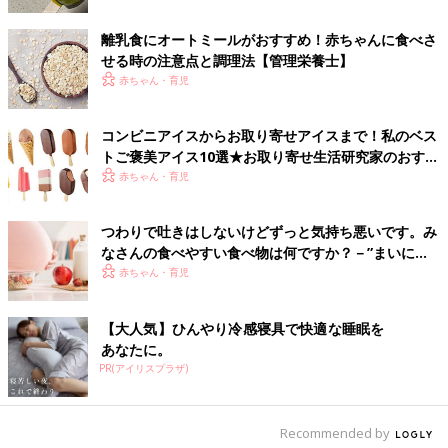
離乳食にオートミールがおすすめ！赤ちゃんに食べさ
せる時の注意点と調理法【管理栄養士】
プロセス④
赤ちゃん・育児
プロセス③のボウルの中に８分立てにたてた生クリームを入れ、
手早く混ぜて、保冷容器に流し、冷蔵庫で冷やし固めれば完
成！！
コンビニアイスからお取り寄せアイスまで！私のベス
トご褒美アイス10選★お取り寄せ生活研究家のおすす
完成！何ですくいとるかで触感が変わるよ！
めも
赤ちゃん・育児
つわりで吐きはしないけどずっと気持ち悪いです。み
フォークでガシガシシャーベット状
なさんの食べやすい食べ物は何ですか？－”まいにち
のたまひよ”の体験談
赤ちゃん・育児
【大人気】ひんやり冷感寝具で快適な睡眠を
あなたに。
PR(アイリスプラザ)
Recommended by