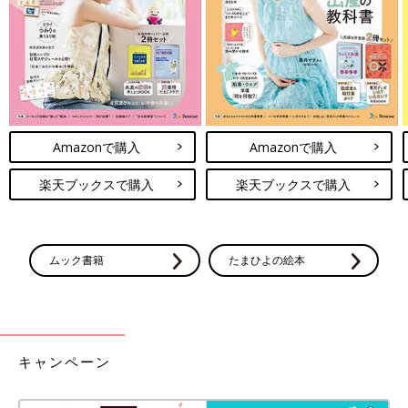
Amazonで購入
Amazonで購入
楽天ブックスで購入
楽天ブックスで購入
ムック書籍
たまひよの絵本
さらに容器の中のアイスがほどよく溶けてきたのならディッシャ
ーですくい取るのもおすすめです。オートミールを入れたので溶
けて柔らかくなってくると、アイスに粘りが出てとろっとした食
感のアイスに！
キャンペーン
◇スタイリストすずき尋巳