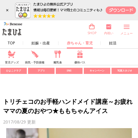
×
内祝い
SHOP
メニュー
TOP
妊娠・出産
赤ちゃん・育児
妊活
育児グッズ
病気・予防接種
離乳食
優待パス
ひよこクラブ
アプリ
SNS
キャンペーン
写真スタジオ
トリチェコのお手軽ハンドメイド講座～お疲れ
ママの夏のおやつ★ももちゃんアイス
2017/08/29
更新