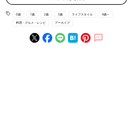
0歳
1歳
2歳
3歳
ライフスタイル
4歳～
料理・グルメ・レシピ
アーカイブ
プロセス①
ボウルに皮と種を取った桃と砂糖を入れ、フォークで潰しながら
混ぜ合わせる。
ポイントはオートミールを少し入れるだけでアイスにとろ
みが増すこと！