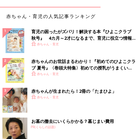
赤ちゃん・育児の人気記事ランキング
育児の困ったがズバリ！解決する本『ひよこクラブ
秋号』 4カ月～2才になるまで、育児に役立つ情報が
いっぱい！
赤ちゃん・育児
赤ちゃんのお世話まるわかり！『初めてのひよこクラ
ブ 夏号』〈巻頭大特集〉初めての授乳がうまくい
く！ おっぱい・ミルクの基本と夏のトラブル 解決テ
赤ちゃん・育児
ク
赤ちゃんが生まれたら！2冊の「たまひよ」
赤ちゃん・育児
プロセス②
お墓の撤去にいくらかかる？墓じまい費用
オートミールと水を合わせ電子レンジで６００ｗ４０秒加熱し粗
PR(くらしの話題)
熱を取る。