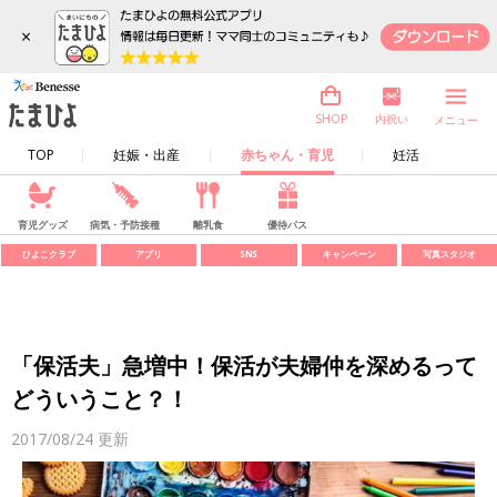
×
内祝い
SHOP
メニュー
TOP
妊娠・出産
赤ちゃん・育児
妊活
育児グッズ
病気・予防接種
離乳食
優待パス
ひよこクラブ
アプリ
SNS
キャンペーン
写真スタジオ
「保活夫」急増中！保活が夫婦仲を深めるって
どういうこと？！
2017/08/24
更新