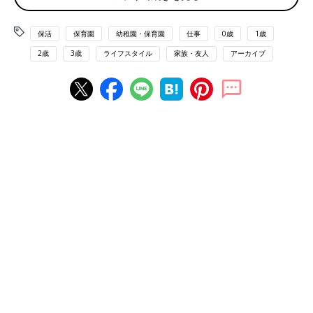
★認可の申込書類を作るときに、希望順位を決めるのに、複数の
保育園の比較表を作ってくれました。それを元に、順位を決めて
提出しました。
保活
保育園
幼稚園・保育園
仕事
0歳
1歳
★夫のリサーチ力を活かし、通える範囲の認可外保育園をリスト
2歳
3歳
ライフスタイル
家族・友人
アーカイブ
アップしてもらいました。見学予約＆見学は、
産休
＆育休中の私
が担当しました。
…おお！パパの仕事脳が活かされてます。
【園への申請・手続き】
★何度も役所に足を運ぶ時、書類確認の時などはパパに行っても
らって、役所の人に話してもらったり、書類を提出もらいまし
た。
…産後の体調がすぐれない時に何度も役所に足を運ぶのは大変！
書類申請や手続きなどパパにもやってもらえると助かりますね。
これも立派な「保活」への貢献？！保活夫の実態
【番外編】
仕事の都合で一緒に見学に行ったりできないパパはどうしている
のでしょう？なかなか、面白い声が集まっています！