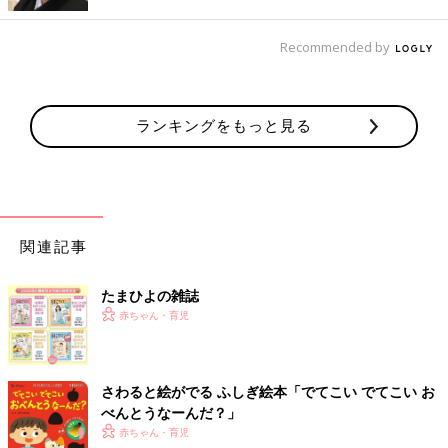
また、保活について夫婦で話し合うことで、「園への送迎などの
Recommended by
役割分担や復帰後の生活のシュミレーションができた」「今後の
お互いの働き方や子どもの教育方針を確認する機会になった」と
いう声も。
ランキングをもっと見る
さらに「慣らし保育期間に休みをとって協力してくれた」「先生
とも仲良くなり、園のイベントにも積極的に参加してくれる」な
ど、入園後の生活にもよい影響があるようです！
これから保活をされる方は、ぜひパパも上手に巻き込んでみまし
関連記事
ょう！きっと、保活を乗り越える頃には夫婦仲も深まっているは
ず?!です。（たまひよONLINE編集部）
たまひよの雑誌
たまひよnet保活体験談2015
赤ちゃん・育児
※2016年3～4月、全国47都道府県に住む2015年度保活を経験さ
れた方、約500人にnetアンケートを実施。
※ここで掲載している結果は、たまひよnet独自でのアンケート調
さわると絵がでる ふしぎ絵本「でてこい でてこい お
査に基づくものであり、実態とは異なる場合もあります。
べんとうなーんだ？」
赤ちゃん・育児