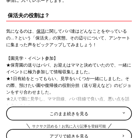
事情についてレポートします。
保活夫の役割は？
気になるのは、
保活
に関してパパ達はどんなことをやっている
の…？という「保活夫」の実態。その辺りについて、アンケート
に集まった声をピックアップしてみましょう！
【園見学・イベント参加】
★保育園の送りはパパ、お迎えはママと決めていたので、一緒に
イベントに極力参加して情報収集しました。
★1日有給をとってもらい、見学をいくつか一緒にしました。そ
の際、預けたい園や復帰後の役割分担（送り迎えなど）のビジョ
ンをすり合わせました。
★2人で園に見学し、ママ目線、パパ目線で良い点、悪い点を話
し合いました。
…見学に一緒に行くと子どもがぐずってもどちらかが対応できる
このまま続きを見る
ので、説明がしっかり聞けてよかったという声も！
サクサク読める！お気に入り記事を登録可能
【チェックリスト・比較表の作成】
アプリで続きを見る