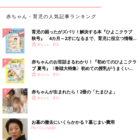
★私が園見学に出かけた日は夕食を簡単にさせてもらいました。
赤ちゃん・育児の人気記事ランキング
★パパは、ひたすら私の保活の苦労話の愚痴を聞く役（笑）で
も、ストレス発散にはなりました。
★私が市役所で受けた鬱憤を聞いてくれて、苦情として伝えよう
育児の困ったがズバリ！解決する本『ひよこクラブ
としてくれたことが何よりうれしかった！
秋号』 4カ月～2才になるまで、育児に役立つ情報が
★見学に行く保育園の地図を、全て印刷してくれた。
いっぱい！
赤ちゃん・育児
★通園路を実際に自転車で通り、安全な道を探してもらいまし
た。
赤ちゃんのお世話まるわかり！『初めてのひよこクラ
★料理、お風呂、ゴミ捨て、洗濯、あらゆることを分担し、週末
ブ 夏号』〈巻頭大特集〉初めての授乳がうまくい
少しゆっくりできる夜などに労いの言葉をかけてくれました。
く！ おっぱい・ミルクの基本と夏のトラブル 解決テ
赤ちゃん・育児
ク
直接的な協力以外にもパパができること、いろいろありますね！
赤ちゃんが生まれたら！2冊の「たまひよ」
赤ちゃん・育児
「保活」を夫婦でやるメリットは？
お墓の撤去にいくらかかる？墓じまい費用
アンケートのコメントを読んでいくと、最初はそれほど「保活」
PR(くらしの話題)
に積極的でなかったパパも、一緒に園見学に行ったり、情報共有
するうちに、どんどん「保活」に積極的になっていくようです。