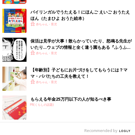
※この記事は「たまひよONLINE」で過去に公開されたもので
す。
バイリンガルでうたえる！にほんご えいご おうたえ
●記事の内容は記事執筆当時の情報であり、現在と異なる場合が
ほん（たまひよ おうた絵本）
あります。
赤ちゃん・育児
保活は見学が大事！散らかっていたり、怒鳴る先生が
いたり…ウェブの情報と全く違う園もある『ふうふう
子育て ＃49』
赤ちゃん・育児
【年齢別】子どもにお片づけをしてもらうには？マ
マ・パパたちの工夫を教えて！
赤ちゃん・育児
もらえる年金25万円以下の人が知るべき事
PR(くらしの話題)
Recommended by