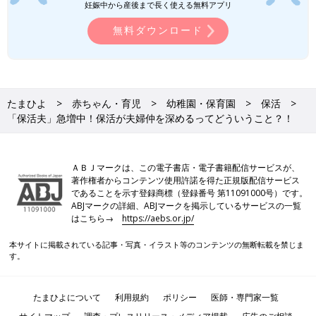
妊娠中から産後まで長く使える無料アプリ
無料ダウンロード
たまひよ
赤ちゃん・育児
幼稚園・保育園
保活
「保活夫」急増中！保活が夫婦仲を深めるってどういうこと？！
ＡＢＪマークは、この電子書店・電子書籍配信サービスが、
著作権者からコンテンツ使用許諾を得た正規版配信サービス
であることを示す登録商標（登録番号 第11091000号）です。
ABJマークの詳細、ABJマークを掲示しているサービスの一覧
はこちら→
https://aebs.or.jp/
本サイトに掲載されている記事・写真・イラスト等のコンテンツの無断転載を禁じま
す。
たまひよについて
利用規約
ポリシー
医師・専門家一覧