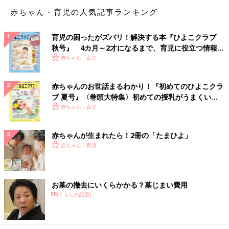
赤ちゃん・育児の人気記事ランキング
育児の困ったがズバリ！解決する本『ひよこクラブ
秋号』 4カ月～2才になるまで、育児に役立つ情報が
いっぱい！
赤ちゃん・育児
赤ちゃんのお世話まるわかり！『初めてのひよこクラ
ブ 夏号』〈巻頭大特集〉初めての授乳がうまくい
く！ おっぱい・ミルクの基本と夏のトラブル 解決テ
赤ちゃん・育児
ク
赤ちゃんが生まれたら！2冊の「たまひよ」
赤ちゃん・育児
お墓の撤去にいくらかかる？墓じまい費用
PR(くらしの話題)