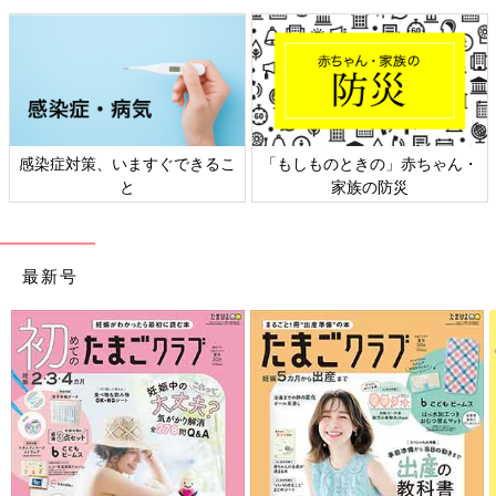
感染症対策、いますぐできるこ
「もしものときの」赤ちゃん・
と
家族の防災
「赤ちゃんと離れた部屋で使うもの」というイメージのベビーモ
ニター。私の場合は赤ちゃんと同じ部屋でフル活用していまし
最新号
た。
立ち上がってベビーベットまで様子を見に行かなくてもよくなる
し、違う部屋でリフレッシュもできるようになったので心も身体
も休めることができてとっても助けられました。
産後赤ちゃんから目が離せないお母さんに、ぜひおすすめしたい
アイテムです。
関連：
【産後100日】先輩ママが感じた体の不調・つらかったこ