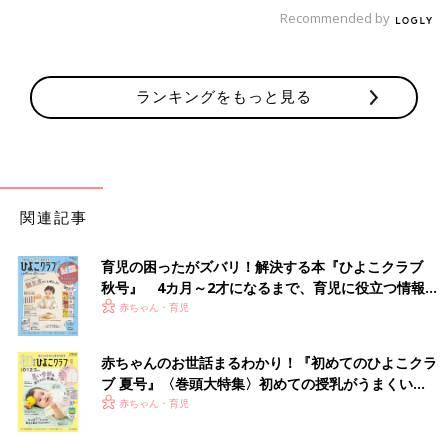
Recommended by
ランキングをもっと見る
娘が新生児の頃、息をしているのかどうか気になってしまいベビ
ーベットから離れられなくなってしまいました。
関連記事
家事もまともにできず、睡眠も充分に取れなくて心身ともに追い
つめられていました…
育児の困ったがズバリ！解決する本『ひよこクラブ
秋号』 4カ月～2才になるまで、育児に役立つ情報が
いっぱい！
赤ちゃん・育児
赤ちゃんのお世話まるわかり！『初めてのひよこクラ
ブ 夏号』〈巻頭大特集〉初めての授乳がうまくい
く！ おっぱい・ミルクの基本と夏のトラブル 解決テ
赤ちゃん・育児
ク