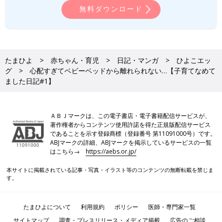
無料ダウンロード
たまひよ
赤ちゃん・育児
日記・マンガ
ひよこエッ
グ
心配すぎてベビーベッドから離れられない…【子育てなめて
ました日記#1】
ＡＢＪマークは、この電子書店・電子書籍配信サービスが、
著作権者からコンテンツ使用許諾を得た正規版配信サービス
であることを示す登録商標（登録番号 第11091000号）です。
ABJマークの詳細、ABJマークを掲示しているサービスの一覧
はこちら→
https://aebs.or.jp/
本サイトに掲載されている記事・写真・イラスト等のコンテンツの無断転載を禁じま
す。
たまひよについて
利用規約
ポリシー
医師・専門家一覧
サイトマップ
調査・プレスリリース・メディア掲載
広告のご相談