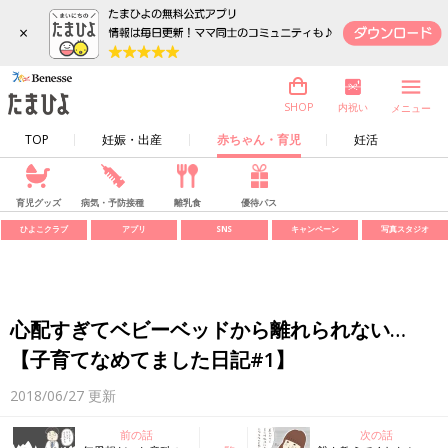
×
内祝い
SHOP
メニュー
TOP
妊娠・出産
赤ちゃん・育児
妊活
育児グッズ
病気・予防接種
離乳食
優待パス
ひよこクラブ
アプリ
SNS
キャンペーン
写真スタジオ
心配すぎてベビーベッドから離れられない…
【子育てなめてました日記#1】
2018/06/27
更新
前の話
次の話