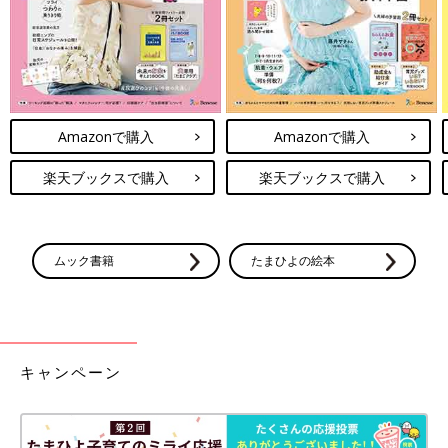
との1位は？
→
妊娠期のお話【妊娠なめてました日記（全10話）】はこちら
[ひよこエッグ]
都内在住のワーママ。
2015年3月産まれの娘と夫の3人家族。
Amazonで購入
Amazonで購入
子育ての記録をブログやインスタグラムで公開中
楽天ブックスで購入
楽天ブックスで購入
ブログ：
ひよこエッグつうしん
インスタグラム：
@hiyokoegg11
●記事の内容は記事執筆当時の情報であり、現在と異なる場合が
あります。
ムック書籍
たまひよの絵本
前の話
次の話
無愛想だった産科の
一覧
誰も教えてくれなかっ
先生の話【妊娠なめ
た産後の4大痛み【子育
てました日記#10】
てなめてました日記#
キャンペーン
２】