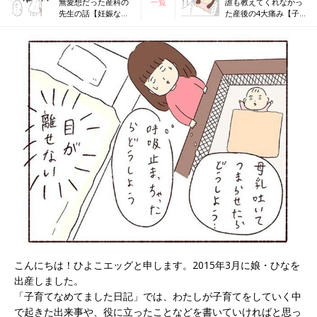
無愛想だった産科の
一覧
誰も教えてくれなかっ
先生の話【妊娠なめ
た産後の4大痛み【子育
てました日記#10】
てなめてました日記#
２】
こんにちは！ひよこエッグと申します。2015年3月に娘・ひなを
出産しました。
「子育てなめてました日記」では、わたしが子育てをしていく中
で起きた出来事や、役に立ったことなどを書いていければと思っ