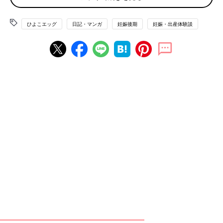
ひよこエッグ
日記・マンガ
妊娠後期
妊娠・出産体験談
わたしの通っていた産婦人科の先生は、とても寡黙な人です。
淡々と問診・検診し、問題があったところだけを指摘して「次回
は◯◯日に来てください」でおしまい。毎回流れ作業のようでし
た。
ちょっと気になることがあって相談しても…