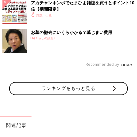
アカチャンホンポでたまひよ雑誌を買うとポイント10
倍【期間限定】
妊娠・出産
お墓の撤去にいくらかかる？墓じまい費用
PR(くらしの話題)
Recommended by
ランキングをもっと見る
内診で「痛い痛い！」といっても、
「お産はもっと痛いんだよ〜」と脅してくる始末。。
段々と不満が溜まってきて、夫に
「先生ちょっと冷たくない？相談もしづらいし、このままこの病
関連記事
院でいいのかな…」と話すと、