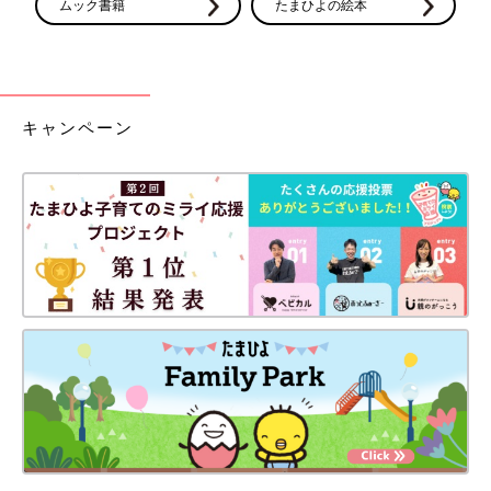
ムック書籍
たまひよの絵本
出産後も先生のニコニコ期間は続きました。
キャンペーン
後から助産師さんに聞いた話によると、先生は赤ちゃんが大好き
で、赤ちゃんの前だと人が変わるそう…
個室でちょっぴり寂しい入院生活でしたが、先生が頻繁に赤ちゃ
んの顔を見に来てくれたので嬉しかったです。
そして退院日。いつものように先生が部屋にやって来て赤ちゃん
の様子を確認すると、