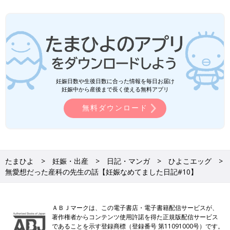
妊娠日数や生後日数に合った情報を毎日お届け
妊娠中から産後まで長く使える無料アプリ
「
つわり
も大変だったし出産も時間かかっちゃったけど、本当に
よく頑張ったね。もう立派なお母さんだね」
無料ダウンロード
と言って頭をぽんぽんしてくれました。
正直、退院するのが怖くて仕方なくて
「退院したら助産師さんや先生は助けてくれない。わたしがしっ
たまひよ
妊娠・出産
日記・マンガ
ひよこエッグ
かりお世話しないとこの子は生きていけないんだ…」
無愛想だった産科の先生の話【妊娠なめてました日記#10】
とプレッシャーを感じていました。
でも、
ＡＢＪマークは、この電子書店・電子書籍配信サービスが、
「あの無愛想だった先生がこんなに褒めてくれるんだから、きっ
著作権者からコンテンツ使用許諾を得た正規版配信サービス
と大丈夫。やっていける。」
であることを示す登録商標（登録番号 第11091000号）です。