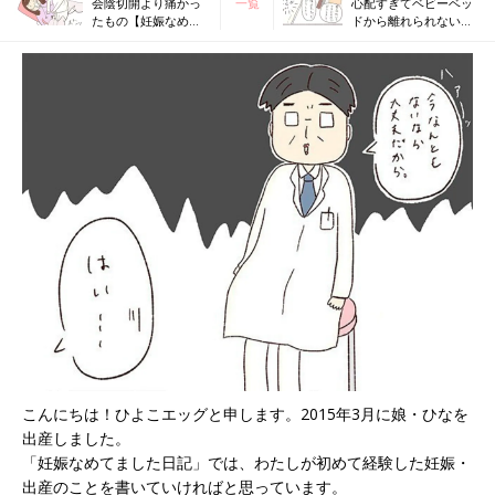
会陰切開より痛かっ
一覧
心配すぎてベビーベッ
たもの【妊娠なめて
ドから離れられない…
ました日記#9】
【子育てなめてました
日記#1】
こんにちは！ひよこエッグと申します。2015年3月に娘・ひなを
出産しました。
「妊娠なめてました日記」では、わたしが初めて経験した妊娠・
出産のことを書いていければと思っています。