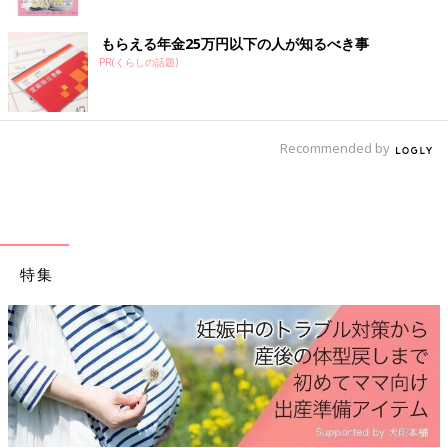
わたしは当事者なので、もっと親身になって（できれば笑顔で）
話を聞いて欲しかったのです。
もらえる年金25万円以下の人が知るべき事
PR(くらしの話題)
（産婦人科が舞台の某漫画を読んで、そういうやりとりに憧れて
いたのもあります…）
そんな先生でしたが、体調を崩したときは会社に提出する書類を
Recommended by
すぐ書いてくれたり、出血などのトラブルがあったときには優先
して診てくれたりと、検診については安心してお任せすることが
できました。
「ちょっと無愛想だけど、赤ちゃんが無事に産まれるならそれで
いいや…」と思い、このまま出産までお願いすることにしまし
特集
た。
関連：
出産する産婦人科、どう選んだ？一番大切なことは？★先
輩ママ体験まとめ
そして出産の日。
長い
陣痛
を終えて、意識朦朧としながら我が子を抱いている先生
の顔をふと見ると…