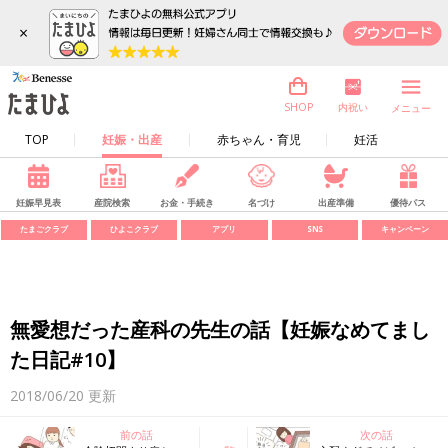
×
内祝い
SHOP
メニュー
TOP
妊娠・出産
赤ちゃん・育児
妊活
妊娠早見表
産院検索
お金・手続き
名づけ
出産準備
優待パス
たまごクラブ
ひよこクラブ
アプリ
SNS
キャンペーン
無愛想だった産科の先生の話【妊娠なめてまし
た日記#10】
2018/06/20
更新
前の話
次の話