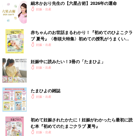
細木かおり先生の【六星占術】2026年の運命
妊娠・出産
赤ちゃんのお世話まるわかり！『初めてのひよこクラ
ブ 夏号』〈巻頭大特集〉初めての授乳がうまくい
く！ おっぱい・ミルクの基本と夏のトラブル 解決テ
妊娠・出産
ク
妊娠中に読みたい！3冊の「たまひよ」
妊娠・出産
たまひよの雑誌
妊娠・出産
「スピーディーな検診で、僕は好感持てますけどね…」とのこ
と。
初めて妊娠されたかたに！妊娠がわかったら最初に読
付き添いの夫からしてみれば検診はさっさか終わった方がいいの
む本『初めてのたまごクラブ 夏号』
でしょうが、
妊娠・出産