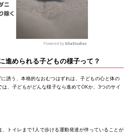
Powered by 
GliaStudios
的に進められる子どもの様子って？
M
u
t
”に誘う、本格的なおむつはずれは、子どもの心と体の
e
では、子どもがどんな様子なら進めてOKか、3つのサイ
は、トイレまで1人で歩ける運動発達が伴っていることが