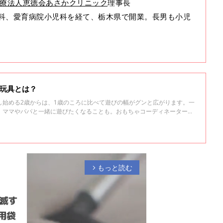
療法人恵徳会あさかクリニック
理事長
科、愛育病院小児科を経て、栃木県で開業。長男も小児
育玩具とは？
し始める2歳からは、1歳のころに比べて遊びの幅がグンと広がります。一
、ママやパパと一緒に遊びたくなることも。おもちゃコーディネーターで
く院長の本田真美先生に聞いた、2歳の子にぴったりの知育玩具選びのコ
もっと読む
arrow_forward_ios