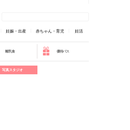
妊娠・出産
赤ちゃん・育児
妊活
離乳食
優待パス
写真スタジオ