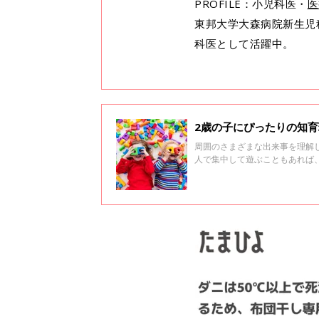
PROFILE：小児科医・
医
東邦大学大森病院新生児
科医として活躍中。
2歳の子にぴったりの知
周囲のさまざまな出来事を理解
人で集中して遊ぶこともあれば
もある、みくりキッズくりにっ
ツをまとめてみました。