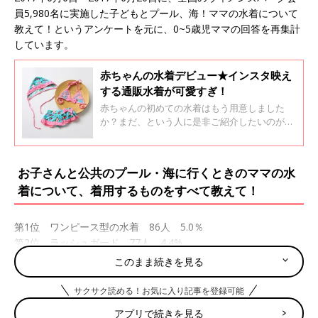
員5,980名に実施した子どもとプール、海！ママの水着について
教えて！というアンケートを元に、0~5歳児ママの回答を再集計
しています。
赤ちゃんの水着デビュー★インスタ映え
する通販水着が可愛すぎ！
赤ちゃんの初めての水着はもう用意しました
か？まだ、という人に是非ご紹介したいのが、
インスタで発見したベビー水着。赤ちゃんの可
愛さを存分に引き出すデザインで、他の人とか
ぶらず、写真映えする水着ばかり。しかもプチ
お子さんと公共のプール・海に行くときのママの水
プライスとくればチェックせずにはいられない
着について、着用するものをすべて教えて！
はず。
第1位 ワンピース型の水着 86人 5.0％
第2位 ラッシュガード 77人 4.4%
第3位 タンキニ 68人 3.9％
このまま続きを見る
集計によると「まだプールデビューしていない・考え中」の514
サクサク読める！お気に入り記事を登録可能
人を除けば、ワンピース派が第１位。とはいっても「ラッシュガ
ード」やタンクトップとボトムスに分かれている「タンキニ」が
アプリで続きを見る