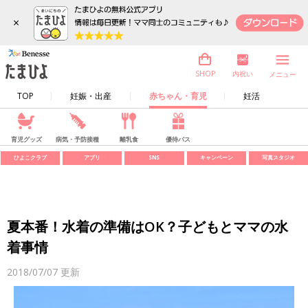
×
内祝い
SHOP
メニュー
TOP
妊娠・出産
赤ちゃん・育児
妊活
育児グッズ
病気・予防接種
離乳食
優待パス
ひよこクラブ
アプリ
SNS
キャンペーン
写真スタジオ
夏本番！水着の準備はOK？子どもとママの水
着事情
2018/07/07
更新