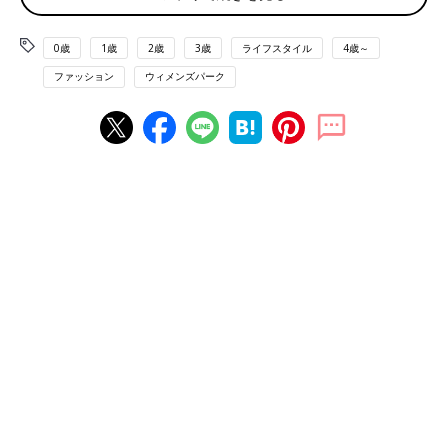
僅差で上位に。
ラッシュガードは日焼け対策もあるけれど、水着というよりＴシ
0歳
1歳
2歳
3歳
ライフスタイル
4歳～
ャツ感覚で上半身をすっぽり隠せるし、最近主流のタンキニな
ファッション
ウィメンズパーク
ら、タンクトップでおなか周りを隠せるし、ボトムスをスカート
タイプやショートパンツにすれば、気になるお尻のたるみもカバ
ーできる効果あり！
いずれにせよ、上位３タイプは体型をカバーできるのが買いポイ
ントですよね。
「はじめて子どもとプールに行ったら、ママさんたちの露出の少
なさにびっくり。今のママはラッシュガードとトレンカなのです
ね。ビキニに短パンの私は悪目立ちして恥ずかしかったです」
「出産後、３年ぶりに水着を着たらあまりの体型のひどさに、ず
っと上から洋服のワンピースを着てました…」
せっかく子どもとの水遊び、三段腹!?を気にしていたら、楽しめ
るものも楽しめなくなってしまいますものね。タンキニ、ラッシ
ュガードはママの強い味方！