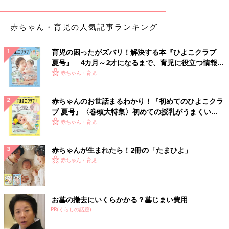
もちろん中には「ビキニ」（2.5%）のママも。
欧米のリゾートでは「えっ!? そのお腹でビキニ着ちゃう
の？？」と、でっぷり体型の人も大胆にビキニを着ている姿を見
赤ちゃん・育児の人気記事ランキング
かけるけれど、日本では勇気がいりますよね。
奈々緒くらいのボディなら、喜んでビキニを着ちゃいますが
育児の困ったがズバリ！解決する本『ひよこクラブ
（笑）。
夏号』 4カ月～2才になるまで、育児に役立つ情報が
いっぱい！
赤ちゃん・育児
「今年はデビューしようと思っていますが、私の水着姿を知り合
いに見られたくないので、遠くのプールに行く予定です」
赤ちゃんのお世話まるわかり！『初めてのひよこクラ
ブ 夏号』〈巻頭大特集〉初めての授乳がうまくい
知っている人がいなければ、ビキニだって怖くない!?
く！ おっぱい・ミルクの基本と夏のトラブル 解決テ
赤ちゃん・育児
ク
子どもの水着のおさがり、どう思う？
赤ちゃんが生まれたら！2冊の「たまひよ」
赤ちゃん・育児
第1位 何歳児でもNG 446人 25.7％
第2位 1
0歳
児以上でもOK 293人 16.9％
第3位 6歳児までならOK 123人 7.1％
お墓の撤去にいくらかかる？墓じまい費用
子どもとプールや海となると、当然子どもの水着も揃えなければ
PR(くらしの話題)
なりません。成長が早くすぐに着られなくなってしまうかと思う
と、ワンシーズンのために揃えるにはもったいないような…。