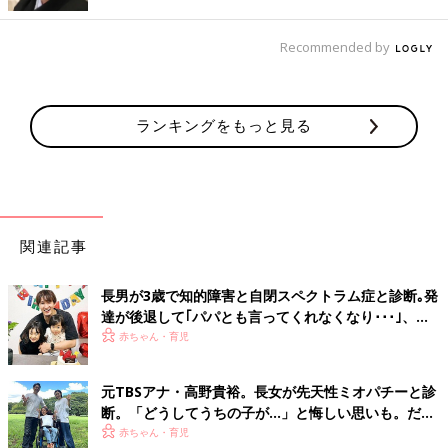
「水遊び用おむつで入水可のプールでも、きちんと水着を着せて
Recommended by
いるママが多くてびっくり！来年は絶対に着られなくなるし、数
回しか使わないのに、わざわざ水着を買うんですね～」
ランキングをもっと見る
そんな時、お友だちからおさがりをもらえたらラッキー！かと思
いきや…。
いただいたことがないので「わからない」（456人）を除けば、
「何歳児でもNG」が第１位に。
「プール中にうんちしたいと言われ、水の中で出されちゃいまし
関連記事
た」
「プールサイドに出たとたん、おしっこをしてしまった！」
長男が3歳で知的障害と自閉スペクトラム症と診断｡発
「10カ月の頃、海遊びのあとタオルで体を拭いたらタオルが黄色
達が後退して｢パパとも言ってくれなくなり･･･｣、元
に。うんちしてました」
プロバスケ選手･岡田優介
赤ちゃん・育児
低月齢の頃は、水着でおもらしはあることです。そうなると、衛
元TBSアナ・高野貴裕。長女が先天性ミオパチーと診
生的なことから何歳児でもおさがりはご遠慮するようです。
断。「どうしてうちの子が…」と悔しい思いも。だか
とはいっても、「10歳児以上でもOK」なおさがりWelcome派も
らこそ、娘との時間を全力で楽しみたい
赤ちゃん・育児
多数います。