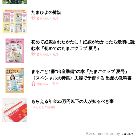
「洗ってしまえば問題なし！」
たまひよの雑誌
「洋服でだっておもらししたのをいただくことがあるのだから、
赤ちゃん・育児
水着でも気にしません」
第３位の「6歳児までならOK」のボーダーとなる6歳は、
初めて妊娠されたかたに！妊娠がわかったら最初に読
む本『初めてのたまごクラブ 夏号』
「小学生になったら必然的にスクール水着を購入することになる
赤ちゃん・育児
ので、7歳以上におさがりは不要」
になるからが理由のようで
す。
まるごと1冊“出産準備”の本『たまごクラブ 夏号』
〈スペシャル大特集〉夫婦で予習する 出産の教科書
ママも子どもも水着の準備はOKですか？
赤ちゃん・育児
夏本番！ この夏は子どもと一緒に海＆プールで楽しんで♪
（文・井上裕紀子）
もらえる年金25万円以下の人が知るべき事
初めての家族旅行に！ 子連れで楽しめる
PR(くらしの話題)
おすすめスポット
初めての子連れ旅行は、不安とワクワクでいっ
ぱい！子どもがまだ幼いと長距離移動は心配だ
し、でもせっかくだからいろんな風景を見せて
Recommended by
あげたい...など、行き先ひとつとっても迷って