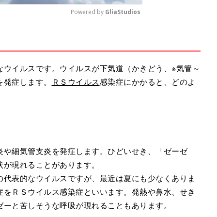
Powered by 
GliaStudios
M
u
t
なウイルスです。ウイルスが下気道（かきどう、※気管～
e
を発症します。
ＲＳウイルス
感染症にかかると、どのよ
炎や細気管支炎を発症します。ひどいせき、「ゼーゼ
状が現れることがあります。
の代表的なウイルスですが、最近は夏にも少なくありま
症をＲＳウイルス感染症といいます。発熱や鼻水、せき
ゼーと苦しそうな呼吸が現れることもあります。