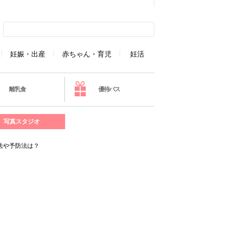
妊娠・出産
赤ちゃん・育児
妊活
離乳食
優待パス
写真スタジオ
法や予防法は？