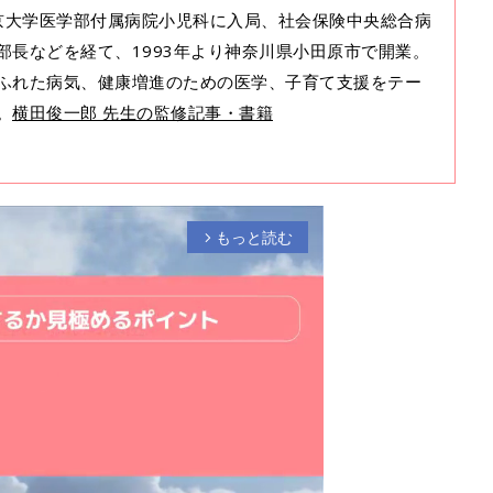
東京大学医学部付属病院小児科に入局、社会保険中央総合病
科部長などを経て、1993年より神奈川県小田原市で開業。
ふれた病気、健康増進のための医学、子育て支援をテー
。
横田俊一郎 先生の監修記事・書籍
もっと読む
arrow_forward_ios