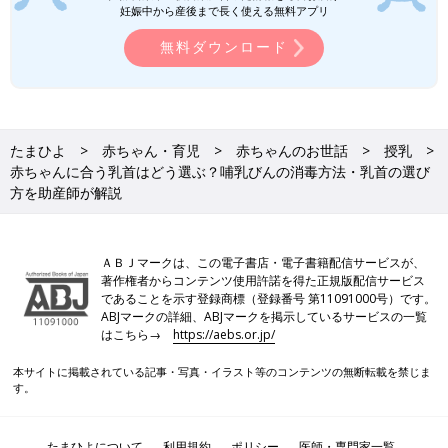
妊娠中から産後まで長く使える無料アプリ
無料ダウンロード
たまひよ
赤ちゃん・育児
赤ちゃんのお世話
授乳
赤ちゃんに合う乳首はどう選ぶ？哺乳びんの消毒方法・乳首の選び
方を助産師が解説
ＡＢＪマークは、この電子書店・電子書籍配信サービスが、
著作権者からコンテンツ使用許諾を得た正規版配信サービス
であることを示す登録商標（登録番号 第11091000号）です。
ABJマークの詳細、ABJマークを掲示しているサービスの一覧
はこちら→
https://aebs.or.jp/
本サイトに掲載されている記事・写真・イラスト等のコンテンツの無断転載を禁じま
す。
たまひよについて
利用規約
ポリシー
医師・専門家一覧