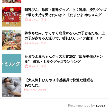
［電子レンジタイプ］
洗った哺乳びんを専用容器に入れ、電子レンジで加熱して消毒す
哺乳びん、除菌・消毒グッズ、さく乳器、授乳グッズ
るタイプ。哺乳びんの大きさが対応しているか確認を。
で最も支持を受けたのは？ 【たまひよ 赤ちゃんグッ
ズ大賞2025】
赤ちゃん・育児
発表！出産準備・育児グッズ人気ランキ
ング【母乳・ミルクグッズ編】
鈴木ちなみ、すくすく成長する2人の子どもたち。上
毎年恒例の「たまひよ赤ちゃんグッズ大賞」。
の子が赤ちゃん返りで、哺乳びんライフ復活…！？
9回目となる今年のランキングが、ついに発表
赤ちゃん・育児
されました！今回は、そのなかから「母乳・ミ
ルクグッズ」部門をご紹介します。母乳・ミル
クグッズの基礎知識＆選び方のポイントと合わ
たまひよ赤ちゃんグッズ大賞2021 ”出産準備ジャン
ママたちに話を聞くと、哺乳びんも乳首も、それを消毒する方法
せて、グッズ購入の参考にしてくださいね。
ル” 母乳・ミルクグッズランキング
も、赤ちゃんの好みやママの使い勝手などによって、「これがい
赤ちゃん・育児
い！」と思えるものは違うようです。初めは最低限数を用意し、
実際に使ってみた上で、ベストなものを購入するのがよさそうで
すよ。（文・ひよこクラブ編集部）
【大人気】ひんやり冷感寝具で快適な睡眠を
あなたに。
■監修：ウパウパハウス岡本助産院 院長 岡本登美子先生
PR(アイリスプラザ)
■参考：
「いつでもどこでもHAPPY育児生活ガイドBOOK」
（ベ
ネッセコーポレーション刊）
Recommended by