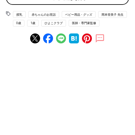
るために、ミルク派ママも、混合派＆母乳派の
哺乳びんと乳首の種類は?
ママもしっかりチェックしたいポイントについ
て、助産師の岡本登美子先生に聞きました。
授乳
赤ちゃんのお世話
ベビー用品・グッズ
岡本登美子 先生
哺乳びんやその乳首は、いろいろなメーカーのものがあり、種類
0歳
1歳
ひよこクラブ
医師・専門家監修
や特徴も多種多様。とくに「哺乳びん乳首」は赤ちゃんが吸う部
分に穴があり、その形だけでなく、素材やサイズもあまたありま
す。まずは、基本となるサイズや種類、特徴を知っておきましょ
う。
哺乳びんの種類とサイズ、その特徴は?
［種類］
耐熱性ガラス製
は熱に強く、洗っても傷つきにくく、汚れが落ち
やすいのが特徴。
プラスチック製
は軽いので持ち運びに便利。
［サイズ］
大きさは大中小の３種。メーカーによって容量は違いますが、
大は約200～240ml、
中は約120～150ml、