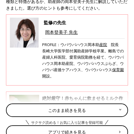
種類と特徴があるか、助産師の岡本登美子先生に解説していただ
きました。選び方のヒントも参考にしてください。
監修の先生
岡本登美子 先生
PROFILE：ウパウパハウス岡本助
産院
院長
長崎大学医学部付属助産師学校卒業。離島での
産婦人科医院、愛育病院勤務を経て、ウパウパ
ハウス岡本助産院、ウパウパハウスぷらざ、ウ
パウパ産後ケアハウス、ウパウパハウス
保育園
開設。
絶対厳守！赤ちゃんに飲ませるミルク作
りの鉄板ルール＆NG６
このまま続きを見る
赤ちゃんのミルクは、調乳のしかたなどに絶対
注意したいポイントがあります。そのルールを
サクサク読める！お気に入り記事を登録可能
破ると、赤ちゃんに負担がかかる危険があるこ
とを知っておきましょう！ 健やかな成長を守
アプリで続きを見る