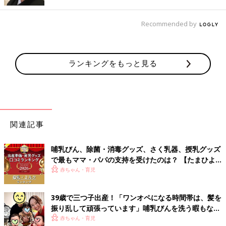
消毒グッズの種類は主に３つ。それぞれの特徴を参考に、使いや
Recommended by
すいと思えるものを選びましょう。
哺乳びんの消毒は生後5～6ヶ月ごろまで続けて
ランキングをもっと見る
低月齢の赤ちゃんは抵抗力が弱いため、使ったあとの哺乳びんと
乳首は、ブラシでていねいに洗い流してから、消毒します。離乳
食を開始する5～6ヶ月ごろまで続けて。
哺乳びんの消毒方法、種類とその特徴は?
関連記事
［煮沸タイプ］
哺乳びん、除菌・消毒グッズ、さく乳器、授乳グッズ
煮沸消毒をしたあと、熱いお湯から取り出すときに、専用のはさ
で最もママ・パパの支持を受けたのは？ 【たまひよ
みを使って哺乳びんを取り出します。
赤ちゃんグッズ大賞2026】
赤ちゃん・育児
［薬液タイプ］
39歳で三つ子出産！「ワンオペになる時間帯は、髪を
よく洗った哺乳びんと乳首を、水道水に薬を入れて作った薬液に
振り乱して頑張っています」哺乳びんを洗う暇もない
つけておくだけでOK。
怒涛の育児とは！？【桑子英里アナ・インタビュー】
赤ちゃん・育児