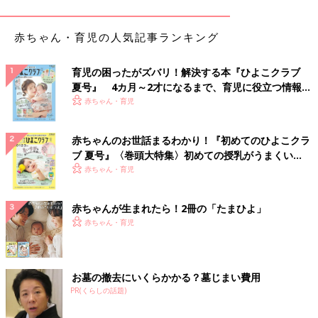
小は50ml前後。
哺乳びん乳首の種類とサイズ、その特徴は?
赤ちゃん・育児の人気記事ランキング
［素材］
育児の困ったがズバリ！解決する本『ひよこクラブ
ママの乳首に感触が近いのが
天然ゴム
。やわらかく弾力のある
イ
夏号』 4カ月～2才になるまで、育児に役立つ情報が
ソプレンゴム
、無色透明の
シリコーンゴム
などもあります。
いっぱい！
赤ちゃん・育児
［サイズ］
赤ちゃんのお世話まるわかり！『初めてのひよこクラ
メーカーによって違いますが、
ブ 夏号』〈巻頭大特集〉初めての授乳がうまくい
新生児期はS
、
く！ おっぱい・ミルクの基本と夏のトラブル 解決テ
赤ちゃん・育児
2～3ヶ月はＭ
が基本。
ク
哺乳時間が10～20分
になるものを選びましょう。
赤ちゃんが生まれたら！2冊の「たまひよ」
[穴の形］
赤ちゃん・育児
丸穴
は大きさによって出る量が変わります。
クロスカット
はくわえる力で出方をコントロール。
スリーカット
も出る量の調節が可能。
お墓の撤去にいくらかかる？墓じまい費用
PR(くらしの話題)
哺乳びんの消毒方法とそのグッズの種類は?