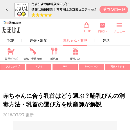
×
内祝い
SHOP
メニュー
TOP
妊娠・出産
赤ちゃん・育児
妊活
育児グッズ
病気・予防接種
離乳食
優待パス
ひよこクラブ
アプリ
SNS
キャンペーン
写真スタジオ
赤ちゃんに合う乳首はどう選ぶ？哺乳びんの消
毒方法・乳首の選び方を助産師が解説
2018/07/27
更新