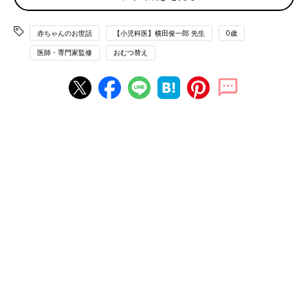
●紙おむつ
赤ちゃんのお世話
【小児科医】横田俊一郎 先生
0歳
紙おむつにはテープ型とパンツ型があり、赤ちゃんがねんねのこ
医師・専門家監修
おむつ替え
ろはテープ型、はいはいなど活発に動くようになったらパンツ型
が便利。サイズは新生児用からＳ～Ｌなどがあります。紙おむつ
は赤ちゃんの体形や成長などに合わせてサイズアップが必要で
す。買いだめしすぎには注意！
●おしりふき
保湿成分が含まれるものやパラベンフリー（防腐剤無添加）のも
の、厚みがあるものなどバリエーション豊富なので、赤ちゃんに
合うものを使いましょう。市販のおしりふきの代わりに湯でぬら
して絞ったコットンを使ってもいいでしょう。
●ビニール袋やふたつきのバケツ
使用済みの紙おむつはにおうため、丸めてテープで留めたあと、
ビニール袋に入れたり、ふたつきのバケツに入れるといいでしょ
う。消臭タイプのビニール袋やにおいもれの少ないおむつ専用の
ごみ箱もあります。