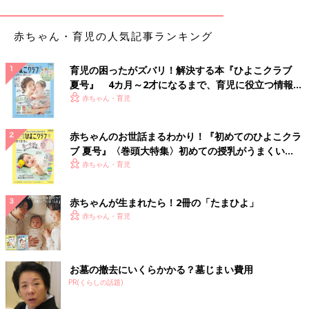
紙おむつの替え方 男女別のコツ
赤ちゃん・育児の人気記事ランキング
育児の困ったがズバリ！解決する本『ひよこクラブ
夏号』 4カ月～2才になるまで、育児に役立つ情報が
いっぱい！
赤ちゃん・育児
赤ちゃんのお世話まるわかり！『初めてのひよこクラ
ブ 夏号』〈巻頭大特集〉初めての授乳がうまくい
く！ おっぱい・ミルクの基本と夏のトラブル 解決テ
赤ちゃん・育児
ク
赤ちゃんが生まれたら！2冊の「たまひよ」
赤ちゃん・育児
必要なものがわかったところで、おむつの替え方を詳しく紹介し
お墓の撤去にいくらかかる？墓じまい費用
ていきます。
PR(くらしの話題)