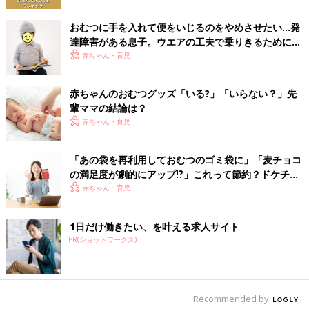
3 おなかのテープを留める
おむつに手を入れて便をいじるのをやめさせたい…発
汚れたおむつを抜き取ったら、おなかのテープを左右対称に留め
達障害がある息子。ウエアの工夫で乗りきるために
ます。まだおへそがジクジクしているときは、おへそにおむつが
【体験談】
赤ちゃん・育児
かからないように端を折り曲げるなどします。
赤ちゃんのおむつグッズ「いる?」「いらない？」先
4 締めつけすぎていないかチェック
輩ママの結論は？
赤ちゃん・育児
おなか回りに指を入れ、指１～２本分くらいゆとりがあればＯ
Ｋ。太ももは股ぐり部分が脚にフィットするよう整え、ギャザー
「あの袋を再利用しておむつのゴミ袋に」「麦チョコ
を外側に出します。
の満足度が劇的にアップ⁉」これって節約？ドケチ？
ちょっと笑える節約エピソード
赤ちゃん・育児
布おむつを替えるときに用意するもの
1日だけ働きたい、を叶える求人サイト
PR(ショットワークス)
Recommended by