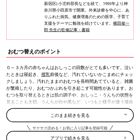
新宿区) 小児科部長などを経て、1993年より神
奈川県小田原市で開業。外来診療を中心に、あ
りふれた病気、健康増進のための医学、子育て
支援をテーマに勉強を続けています。
横田俊一
郎 先生の監修記事・書籍
おむつ替えのポイント
０～３カ月の赤ちゃんはおしっこの回数がとても多いです。泣い
たときは寝起き、
授乳
前後など、汚れていないかこまめにチェッ
クしましょう。汚れたままのおむつを長時間あてていると、雑菌
が繁殖したり、おむつかぶれを引き起こす可能性があります。お
むつを取り替えるときは肌の調子や、おしっこ・うんちの状態を
見ることも大切。うんちが白や黒など、いつもと様子が違う場合
は、小児科に相談しましょう。
このまま続きを見る
紙おむつを替えるときに用意するもの
サクサク読める！お気に入り記事を登録可能
アプリで続きを見る
紙おむつを替える際に用意するものを紹介します。