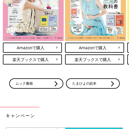
で赤ちゃんの両足を持って顔のほうに倒しておしりを浮かせ、汚
れをふき取ります。
２ 新しい布おむつを敷く
手でおしりを持ち上げ、汚れた布おむつを抜き取ります。おしり
を持ったまま、もう片方の手で、たたんでおいた新しい布おむつ
Amazonで購入
Amazonで購入
を、おしりの下に差し入れます。
楽天ブックスで購入
楽天ブックスで購入
３ 布おむつを股に当てる
男の子はおしっこが出る前側に折り返した厚い部分を当てます。
ムック書籍
たまひよの絵本
女の子はおしっこがおしり側に回りやすいので、後ろ側に厚い部
分をあてるといいでしょう。おへそがまだ乾燥していないときは
布おむつがおへそに当たらないように、折って当てます。
4 おむつカバーのベルトを留める
キャンペーン
おむつカバーは布おむつを包むようにして、上から当てます。左