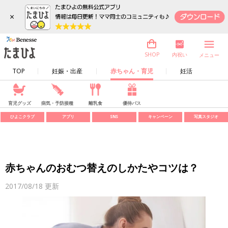
×
内祝い
SHOP
メニュー
TOP
妊娠・出産
赤ちゃん・育児
妊活
育児グッズ
病気・予防接種
離乳食
優待パス
ひよこクラブ
アプリ
SNS
キャンペーン
写真スタジオ
赤ちゃんのおむつ替えのしかたやコツは？
2017/08/18
更新