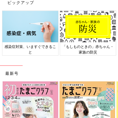
布おむつを固定し、もれを防止します。布おむつとセットで使い
ピックアップ
ます。
●おしりふき
紙おむつのときと同様に、赤ちゃんに合ったものを選びましょ
う。湯にぬらして絞ったコットンでもかまいません。
●バケツと洗剤
感染症対策、いますぐできるこ
「もしものときの」赤ちゃん・
使用済みの布おむつは洗剤の入ったバケツにつけ置きし、まとめ
と
家族の防災
て洗濯機で洗います。そのほうが汚れを早く落とせます。うんち
をしたときはうんちだけをトイレに流してからつけ置きします。
布おむつの替え方 男女別のコツ
最新号
布おむつの替え方を詳しく見ていきましょう。男女別におむつの
当て方のコツも紹介します。
１ 布おむつを開いて汚れをふく
おむつカバーをはずし、布おむつを開きます。ママやパパは片手