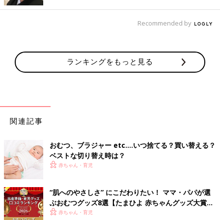
１ 新しいおむつを下に敷く
Recommended by
いきなりおむつを開いてしまうと、赤ちゃんがおしっこをしてし
まって大変！ なんていうことも。おむつを開く前に、新しい紙
おむつを汚れたおむつの下に差し入れます。
ランキングをもっと見る
2 おしりをふいておむつを取る
おむつを開き、おしりの汚れをふきます。きれいになったら両足
をおなか側に倒しておしりを浮かせ、汚れたおむつを抜き取りま
す。男の子・女の子それぞれのふき方のコツは次のとおり。
関連記事
【男の子】
おむつ、ブラジャー etc.…いつ捨てる？買い替える？
おちんちんや陰囊（いんのう）の表と裏、両わき、肛門、おしり
ベストな切り替え時は？
全体をふきます。汚れがたまりやすい、しわや陰嚢のひだの間な
赤ちゃん・育児
どもきれいに。
【女の子】
外陰部は前から後ろ（会陰から肛門）へふきます。逆にふいてし
“肌へのやさしさ” にこだわりたい！ ママ・パパが選
まうと尿道口から細菌が入りやすくなるので注意。
ぶおむつグッズ8選【たまひよ 赤ちゃんグッズ大賞
2026】
赤ちゃん・育児