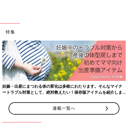
特集
布おむつの交換で用意するものを見ていきましょ
う。
●布おむつ
妊娠・出産にまつわる体の変化は多岐にわたります。そんなマイナ
布おむつには、反物、輪形、成形の３タイプあります。反物は端
ートラブル対策として、絶対教えたい！保存版アイテムを紹介しま
す。
を縫い合わせ、輪状にして使います。購入時に輪状になっている
のが輪形タイプです。成形はすでに当てる形に整えられていま
連載一覧へ
す。
●おむつカバー