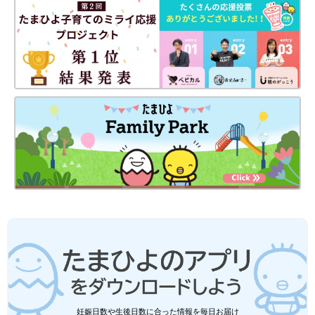
右対称になるようにベルトを留めます。
５ 締めつけやはみ出しをチェック
おなか回りに指を入れ、指１～２本分くらいのゆとりがあるか確
認します。太ももと背中は、布おむつがおむつカバーからはみ出
ていないかも確認し、はみ出ていれば内側に収めるようにし、も
れを防ぎます。
まとめ
毎日のお世話の基本であるおむつ交換を、紙おむつと布おむつ別
に紹介しましたが、参考になりましたでしょうか？ 新米ママに
とっては謎の多い（？）男の子のふき方やコツも解説しました。
赤ちゃんのためにも、きちんとマスターして、おむつかぶれのな
い、きれいなおしりを保ってあげられるといいですね。（文／ひ
よこクラブ編集部）
監修／横田俊一郎 先生
妊娠日数や生後日数に合った情報を毎日お届け