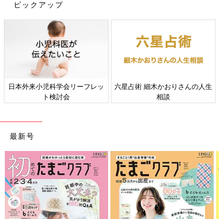
布おむつを固定し、もれを防止します。布おむつとセットで使い
ピックアップ
ます。
●おしりふき
紙おむつのときと同様に、赤ちゃんに合ったものを選びましょ
う。湯にぬらして絞ったコットンでもかまいません。
●バケツと洗剤
日本外来小児科学会リーフレッ
六星占術 細木かおりさんの人生
使用済みの布おむつは洗剤の入ったバケツにつけ置きし、まとめ
ト検討会
相談
て洗濯機で洗います。そのほうが汚れを早く落とせます。うんち
をしたときはうんちだけをトイレに流してからつけ置きします。
布おむつの替え方 男女別のコツ
最新号
布おむつの替え方を詳しく見ていきましょう。男女別におむつの
当て方のコツも紹介します。
１ 布おむつを開いて汚れをふく
おむつカバーをはずし、布おむつを開きます。ママやパパは片手