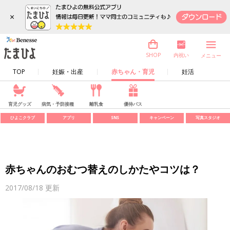
×
内祝い
SHOP
メニュー
TOP
妊娠・出産
赤ちゃん・育児
妊活
育児グッズ
病気・予防接種
離乳食
優待パス
ひよこクラブ
アプリ
SNS
キャンペーン
写真スタジオ
赤ちゃんのおむつ替えのしかたやコツは？
2017/08/18
更新