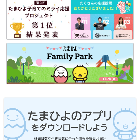
右対称になるようにベルトを留めます。
５ 締めつけやはみ出しをチェック
おなか回りに指を入れ、指１～２本分くらいのゆとりがあるか確
認します。太ももと背中は、布おむつがおむつカバーからはみ出
ていないかも確認し、はみ出ていれば内側に収めるようにし、も
れを防ぎます。
まとめ
毎日のお世話の基本であるおむつ交換を、紙おむつと布おむつ別
に紹介しましたが、参考になりましたでしょうか？ 新米ママに
とっては謎の多い（？）男の子のふき方やコツも解説しました。
赤ちゃんのためにも、きちんとマスターして、おむつかぶれのな
い、きれいなおしりを保ってあげられるといいですね。（文／ひ
よこクラブ編集部）
監修／横田俊一郎 先生
妊娠日数や生後日数に合った情報を毎日お届け