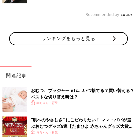
１ 新しいおむつを下に敷く
Recommended by
いきなりおむつを開いてしまうと、赤ちゃんがおしっこをしてし
まって大変！ なんていうことも。おむつを開く前に、新しい紙
おむつを汚れたおむつの下に差し入れます。
ランキングをもっと見る
2 おしりをふいておむつを取る
おむつを開き、おしりの汚れをふきます。きれいになったら両足
をおなか側に倒しておしりを浮かせ、汚れたおむつを抜き取りま
す。男の子・女の子それぞれのふき方のコツは次のとおり。
関連記事
【男の子】
おむつ、ブラジャー etc.…いつ捨てる？買い替える？
おちんちんや陰囊（いんのう）の表と裏、両わき、肛門、おしり
ベストな切り替え時は？
全体をふきます。汚れがたまりやすい、しわや陰嚢のひだの間な
赤ちゃん・育児
どもきれいに。
【女の子】
外陰部は前から後ろ（会陰から肛門）へふきます。逆にふいてし
“肌へのやさしさ” にこだわりたい！ ママ・パパが選
まうと尿道口から細菌が入りやすくなるので注意。
ぶおむつグッズ8選【たまひよ 赤ちゃんグッズ大賞
2026】
赤ちゃん・育児