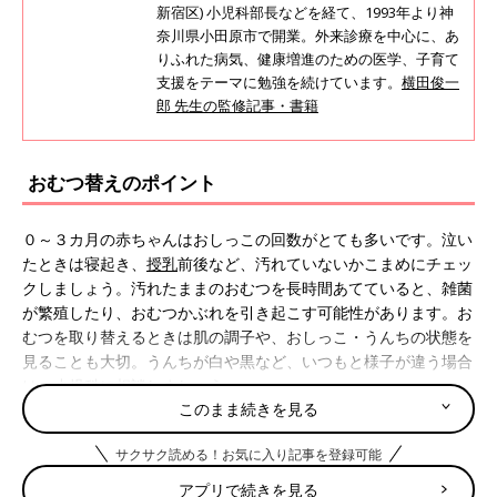
新宿区) 小児科部長などを経て、1993年より神
奈川県小田原市で開業。外来診療を中心に、あ
りふれた病気、健康増進のための医学、子育て
支援をテーマに勉強を続けています。
横田俊一
郎 先生の監修記事・書籍
おむつ替えのポイント
０～３カ月の赤ちゃんはおしっこの回数がとても多いです。泣い
たときは寝起き、
授乳
前後など、汚れていないかこまめにチェッ
クしましょう。汚れたままのおむつを長時間あてていると、雑菌
が繁殖したり、おむつかぶれを引き起こす可能性があります。お
むつを取り替えるときは肌の調子や、おしっこ・うんちの状態を
見ることも大切。うんちが白や黒など、いつもと様子が違う場合
は、小児科に相談しましょう。
このまま続きを見る
紙おむつを替えるときに用意するもの
サクサク読める！お気に入り記事を登録可能
アプリで続きを見る
紙おむつを替える際に用意するものを紹介します。