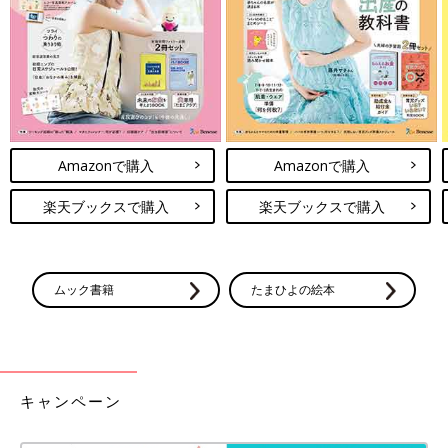
で赤ちゃんの両足を持って顔のほうに倒しておしりを浮かせ、汚
れをふき取ります。
２ 新しい布おむつを敷く
手でおしりを持ち上げ、汚れた布おむつを抜き取ります。おしり
を持ったまま、もう片方の手で、たたんでおいた新しい布おむつ
Amazonで購入
Amazonで購入
を、おしりの下に差し入れます。
楽天ブックスで購入
楽天ブックスで購入
３ 布おむつを股に当てる
男の子はおしっこが出る前側に折り返した厚い部分を当てます。
ムック書籍
たまひよの絵本
女の子はおしっこがおしり側に回りやすいので、後ろ側に厚い部
分をあてるといいでしょう。おへそがまだ乾燥していないときは
布おむつがおへそに当たらないように、折って当てます。
4 おむつカバーのベルトを留める
キャンペーン
おむつカバーは布おむつを包むようにして、上から当てます。左