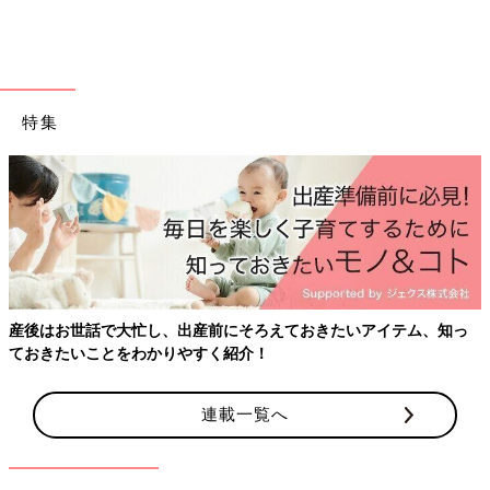
特集
布おむつの交換で用意するものを見ていきましょ
う。
●布おむつ
産後はお世話で大忙し、出産前にそろえておきたいアイテム、知っ
布おむつには、反物、輪形、成形の３タイプあります。反物は端
ておきたいことをわかりやすく紹介！
を縫い合わせ、輪状にして使います。購入時に輪状になっている
のが輪形タイプです。成形はすでに当てる形に整えられていま
連載一覧へ
す。
●おむつカバー