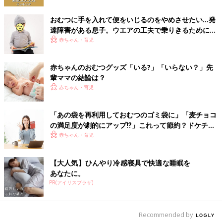
3 おなかのテープを留める
おむつに手を入れて便をいじるのをやめさせたい…発
汚れたおむつを抜き取ったら、おなかのテープを左右対称に留め
達障害がある息子。ウエアの工夫で乗りきるために
ます。まだおへそがジクジクしているときは、おへそにおむつが
【体験談】
赤ちゃん・育児
かからないように端を折り曲げるなどします。
赤ちゃんのおむつグッズ「いる?」「いらない？」先
4 締めつけすぎていないかチェック
輩ママの結論は？
赤ちゃん・育児
おなか回りに指を入れ、指１～２本分くらいゆとりがあればＯ
Ｋ。太ももは股ぐり部分が脚にフィットするよう整え、ギャザー
「あの袋を再利用しておむつのゴミ袋に」「麦チョコ
を外側に出します。
の満足度が劇的にアップ⁉」これって節約？ドケチ？
ちょっと笑える節約エピソード
赤ちゃん・育児
布おむつを替えるときに用意するもの
【大人気】ひんやり冷感寝具で快適な睡眠を
あなたに。
PR(アイリスプラザ)
Recommended by