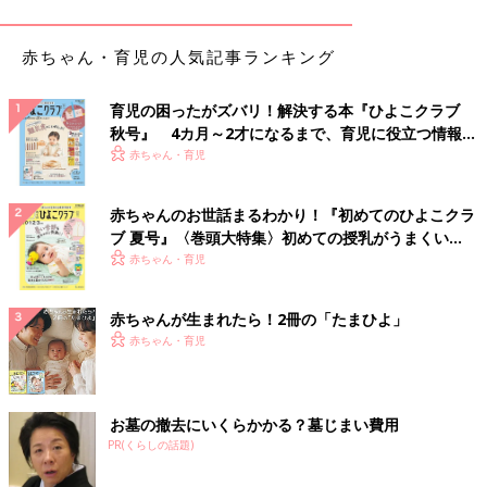
紙おむつの替え方 男女別のコツ
赤ちゃん・育児の人気記事ランキング
育児の困ったがズバリ！解決する本『ひよこクラブ
秋号』 4カ月～2才になるまで、育児に役立つ情報が
いっぱい！
赤ちゃん・育児
赤ちゃんのお世話まるわかり！『初めてのひよこクラ
ブ 夏号』〈巻頭大特集〉初めての授乳がうまくい
く！ おっぱい・ミルクの基本と夏のトラブル 解決テ
赤ちゃん・育児
ク
赤ちゃんが生まれたら！2冊の「たまひよ」
赤ちゃん・育児
必要なものがわかったところで、おむつの替え方を詳しく紹介し
お墓の撤去にいくらかかる？墓じまい費用
ていきます。
PR(くらしの話題)