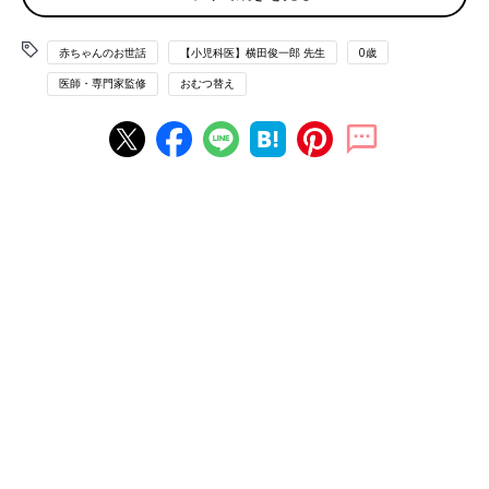
●紙おむつ
赤ちゃんのお世話
【小児科医】横田俊一郎 先生
0歳
紙おむつにはテープ型とパンツ型があり、赤ちゃんがねんねのこ
医師・専門家監修
おむつ替え
ろはテープ型、はいはいなど活発に動くようになったらパンツ型
が便利。サイズは新生児用からＳ～Ｌなどがあります。紙おむつ
は赤ちゃんの体形や成長などに合わせてサイズアップが必要で
す。買いだめしすぎには注意！
●おしりふき
保湿成分が含まれるものやパラベンフリー（防腐剤無添加）のも
の、厚みがあるものなどバリエーション豊富なので、赤ちゃんに
合うものを使いましょう。市販のおしりふきの代わりに湯でぬら
して絞ったコットンを使ってもいいでしょう。
●ビニール袋やふたつきのバケツ
使用済みの紙おむつはにおうため、丸めてテープで留めたあと、
ビニール袋に入れたり、ふたつきのバケツに入れるといいでしょ
う。消臭タイプのビニール袋やにおいもれの少ないおむつ専用の
ごみ箱もあります。