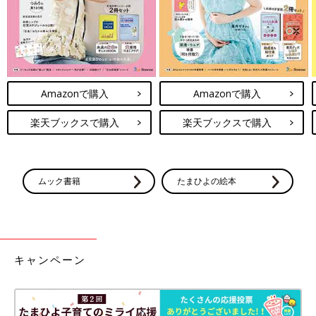
Amazonで購入
Amazonで購入
楽天ブックスで購入
楽天ブックスで購入
世界中の皮膚科医などから支持の厚い、ビオデルマの「セビウム
ムック書籍
たまひよの絵本
エクスフォリエイティングジェル」（95ml 2,376円）は、感触の
おだやかな微小球体のポリエチレンスクラブと角質クリア成分を
配合したスクラブジェル。毛穴の角栓や、肥厚した余分な古い角
質をやさしくしっかり除去して、その後に使うスキンケアアイテ
ムの浸透を底上げ。ふっくら透明感のある肌に導きます。
キャンペーン
毛穴＋αの美肌効果も期待！ブランドコスメ2選