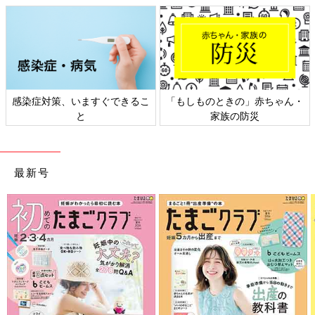
オーガニックコスメブランドの「チャントアチャーム パウダー
ウォッシュ」（0.8g×34包 2,700円）は、毛穴汚れ、黒ずみ、古
い角質をすっきり洗い流す酵素洗顔料。もっちり泡が心地よく、
肌を労りながら洗えます。洗い上がりも爽快。個包装になってい
るので、毎回適量を使えて、しかも保管も楽ちん。毎回フレッシ
感染症対策、いますぐできるこ
「もしものときの」赤ちゃん・
ュな酵素洗顔ができます。
と
家族の防災
極小スクラブでつるるん素肌に！「ビオデルマ セビウム
エクスフォリエイティングジェル」
最新号