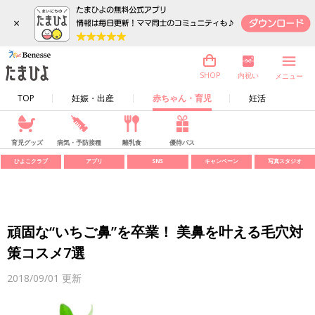
×
内祝い
SHOP
メニュー
TOP
妊娠・出産
赤ちゃん・育児
妊活
育児グッズ
病気・予防接種
離乳食
優待パス
ひよこクラブ
アプリ
SNS
キャンペーン
写真スタジオ
頑固な“いちご鼻”を卒業！ 美鼻を叶える毛穴対
策コスメ7選
2018/09/01
更新