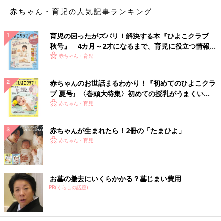
す。
赤ちゃん・育児の人気記事ランキング
リンゴ幹細胞で肌がイキイキ！「カントリー&ストリーム
育児の困ったがズバリ！解決する本『ひよこクラブ
パウダーウォッシュAP」
秋号』 4カ月～2才になるまで、育児に役立つ情報が
いっぱい！
赤ちゃん・育児
赤ちゃんのお世話まるわかり！『初めてのひよこクラ
ブ 夏号』〈巻頭大特集〉初めての授乳がうまくい
く！ おっぱい・ミルクの基本と夏のトラブル 解決テ
赤ちゃん・育児
ク
赤ちゃんが生まれたら！2冊の「たまひよ」
赤ちゃん・育児
お墓の撤去にいくらかかる？墓じまい費用
PR(くらしの話題)