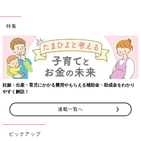
敏感肌にも使えるやさしさ両立の毛穴対策コスメ2
選
特集
もっちり泡ですっきり爽快！「チャントアチャーム パウダ
ーウォッシュ」
妊娠・出産・育児にかかる費用やもらえる補助金・助成金をわかり
やすく解説！
連載一覧へ
ピックアップ