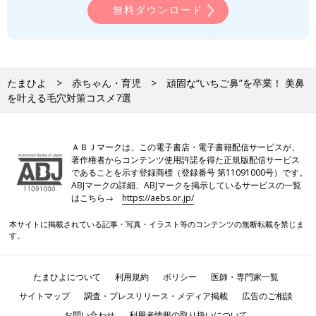
無料ダウンロード
「SK-II スキン リファイニング トリートメント」（50g 15,120
円）は、BHA配合で、肌に負担をかけずに、ザラつきの原因とな
る角質肥厚を段々とゆるめて取れやすくする美容液。角栓や黒ず
たまひよ
赤ちゃん・育児
頑固な“いちご鼻”を卒業！ 美鼻
みはもちろん、毛穴の開き、ザラつき、ゴワつき、ニキビなど、
を叶える毛穴対策コスメ7選
毛穴トラブルや凹凸トラブルまで総括的にケアできます。使い続
けるほどに、毛穴が目立たなくなり、なめらかな卵肌になってい
くのを実感できるはず。美容液を塗ってから寝ると翌朝、つるつ
ＡＢＪマークは、この電子書店・電子書籍配信サービスが、
るの肌に、うっとり！ この時期とっても頼もしい美容液です。
著作権者からコンテンツ使用許諾を得た正規版配信サービス
であることを示す登録商標（登録番号 第11091000号）です。
ABJマークの詳細、ABJマークを掲示しているサービスの一覧
ミクロパールでやさしく除去してすべすべ肌に「クララン
はこちら→
https://aebs.or.jp/
ス ジェントル フォーミング クレンザー」
本サイトに掲載されている記事・写真・イラスト等のコンテンツの無断転載を禁じま
す。
たまひよについて
利用規約
ポリシー
医師・専門家一覧
サイトマップ
調査・プレスリリース・メディア掲載
広告のご相談
お問い合わせ
利用者情報の取り扱いについて