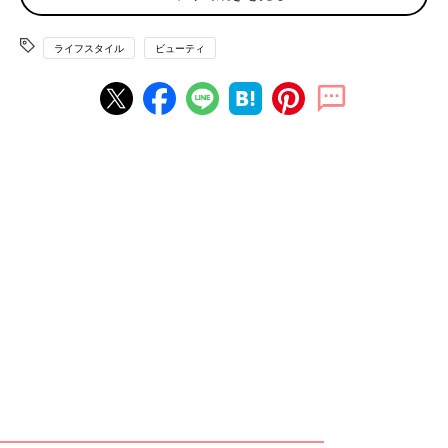
ライフスタイル
ビューティ
明色化粧品の「ポアクリア 角栓クリーナージェル」（30g 1,026
円）は、この夏パワーアップした、いちご鼻専用のクレンジン
グ。
夏は、強い紫外線から肌を守ろうとして角質が厚くなり、溜まっ
た角質と皮脂が混ざ り合って毛穴に詰まると、白くポツポツと
した角栓になり、より毛穴目立ちがエスカレート。そんないちご
鼻を解消するクレンジングは、まず温感ジェルが毛穴をゆるめ、
毛穴洗浄成分のオレンジオイルや毛穴汚れを吸着除去するガッス
ールを配合し、頑固な毛穴詰まりや角栓、黒ずみをドロッと溶か
し出します。
さらに今回のリニューアルで、2種の炭スクラブが配合され、よ
り角栓除去力がパワーアップ！ 2018年8月21日（火）発売で