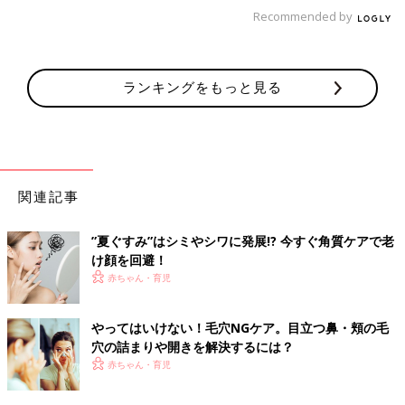
Recommended by
井田ラボラトリーズの「カントリー&ストリーム パウダーウォッ
シュAP」（75g 972円）は、パパイン酵素×リンゴ酸×あずき微粒
スクラブのトリプル効果で古い角質や毛穴の黒ずみを除去する酵
ランキングをもっと見る
素パウダー洗顔料。世界に数本残る”腐らないりんご”で有名な希
少品種から培養抽出した、リンゴ幹細胞エキスを配合しているの
も注目どころ。リンゴ幹細胞エキスは、アンチエイジング効果が
あると言われていて、リンゴの保湿成分配合のおかげもあって、
洗顔後のつっぱり感もありません。
関連記事
軽くこするだけですっきり！「ブラックヘッド スティッ
ク」
”夏ぐすみ”はシミやシワに発展!? 今すぐ角質ケアで老
け顔を回避！
赤ちゃん・育児
やってはいけない！毛穴NGケア。目立つ鼻・頬の毛
穴の詰まりや開きを解決するには？
赤ちゃん・育児