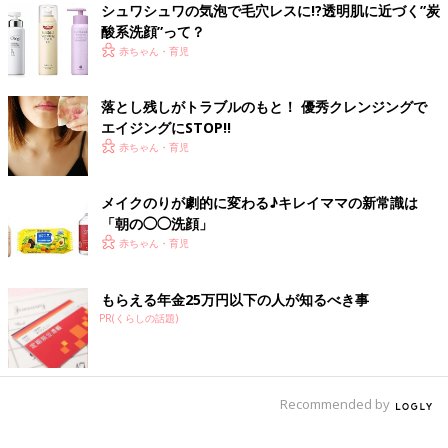
シュワシュワの気泡で毛穴レスに!?透明肌に近づく”炭
酸系洗顔”って？
赤ちゃん・育児
落とし残しがトラブルのもと！ 優秀クレンジングで
エイジングにSTOP!!
赤ちゃん・育児
メイクのりが劇的に変わる♪キレイママの新常識は
「朝の◯◯洗顔」
赤ちゃん・育児
インターナショナルコスメティックスの「ブラックヘッド ステ
ィック」（10g 1,404円）は、鼻の周りやTゾーンに塗って、こ
もらえる年金25万円以下の人が知るべき事
するだけで、黒炭パウダー配合のスクラブ粒が、毛穴の汚れをし
PR(くらしの話題)
っかり落とせるスティック。潤い成分配合なので洗い上がりはつ
るつるすべすべ。使い方は、洗顔後の濡れた肌に直接当てて、く
るくるとマッサージしてから、水かぬるま湯で洗い流すだけ。ピ
ンポイントにケアできるので、混合肌の人にもおすすめです。
Recommended by