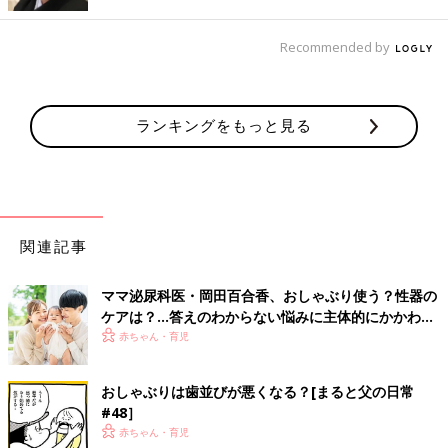
は、約半数に開咬や上顎突出（いわゆる出っ歯）が見られたそう
です。
Recommended by
おしゃぶりの使用期間と咬合関係
ランキングをもっと見る
関連記事
ママ泌尿科医・岡田百合香、おしゃぶり使う？性器の
ケアは？…答えのわからない悩みに主体的にかかわる
「父親」の増加から感じること
赤ちゃん・育児
おしゃぶりは歯並びが悪くなる？[まると父の日常
#48］
赤ちゃん・育児
石川朋穂、高田貴奈ほか：おしゃぶりについての実態調査―第4