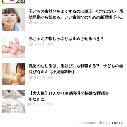
報
2歳6ヶ月児のおしゃぶりの使用状況と咬合について―,小児歯科
子どもの歯並びをよくするのは矯正一択ではない！乳
学雑誌44（３）：434-438,2006.
幼児期から始める、いい歯並びのための新習慣【小児
歯科医】
赤ちゃん・育児
歯のかみ合わせにトラブルが起こると、上手にかめないだけでな
く、体の不調を起こすなど、さまざまな問題の引き金になるとい
う話も･･･。おしゃぶりが癖にならない程度に上手に利用して、
赤ちゃんの指しゃぶりは止めさせるべき？
早めにやめるのがよさそうですね。（取材・文・ひよこクラブ編
赤ちゃん・育児
集部）
■参考：『ひよこクラブ』2018年３月号「ネットの育児情報 掘り
乳歯のむし歯は、歯並びにも影響する?! 子どもの歯
下げ解説『これってどうなの?』に答えます! 」
並びＱ＆Ａ【小児歯科医】
監修／井上美津子 先生
赤ちゃん・育児
【大人気】ひんやり冷感寝具で快適な睡眠を
あなたに。
PR(アイリスプラザ)
Recommended by