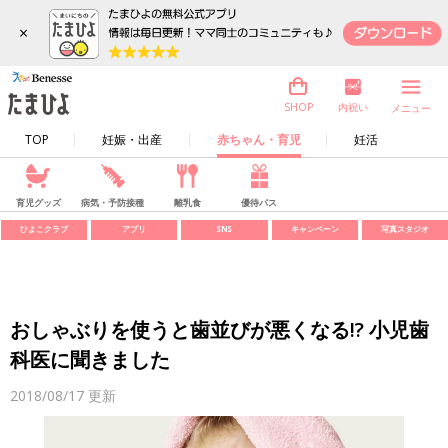
×
内祝い
SHOP
メニュー
TOP
妊娠・出産
赤ちゃん・育児
妊活
育児グッズ
病気・予防接種
離乳食
優待パス
ひよこクラブ
アプリ
SNS
キャンペーン
写真スタジオ
おしゃぶりを使うと歯並びが悪くなる!? 小児歯
科医に聞きました
2018/08/17
更新