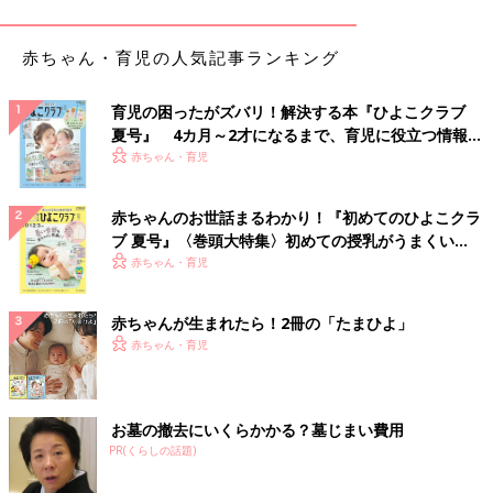
「母乳育児の場合、おしゃぶりに慣れることで乳頭混乱（哺乳び
赤ちゃん・育児の人気記事ランキング
んに慣れた赤ちゃんが母乳を嫌がること）を起こすことがありま
す。また、おしゃぶりに頼りすぎると、赤ちゃんが言葉を発する
育児の困ったがズバリ！解決する本『ひよこクラブ
機会や、親子の触れ合いが減ってしまいます。
夏号』 4カ月～2才になるまで、育児に役立つ情報が
よく『おしゃぶりは鼻呼吸を促す』『口腔トレーニングになる』
いっぱい！
赤ちゃん・育児
といわれますが、赤ちゃんは自然に鼻呼吸ができていますし、飲
んだり食べたりすることで、十分口を動かしています。トレーニ
ングのためにおしゃぶりをさせることは、しなくていいでしょ
赤ちゃんのお世話まるわかり！『初めてのひよこクラ
う。また、使うときは清潔なものを与え、常時使うのは避けまし
ブ 夏号』〈巻頭大特集〉初めての授乳がうまくい
く！ おっぱい・ミルクの基本と夏のトラブル 解決テ
ょう」
赤ちゃん・育児
ク
1歳6ヶ月以降も使い続けると開咬になりやすい
赤ちゃんが生まれたら！2冊の「たまひよ」
赤ちゃん・育児
下のグラフは、昭和大学小児歯科による「おしゃぶりの使用と歯
への影響」を調べた2006年の結果です。おしゃぶりの経験のあ
る子どもは
2歳
6ヶ月で179名いて、19ヶ月以上使っている子で
お墓の撤去にいくらかかる？墓じまい費用
は、開咬＜かいこう＞（舌で前歯が押され上下の前歯にすき間が
PR(くらしの話題)
できること）などの影響が顕著。25～30ヶ月使った子どもで