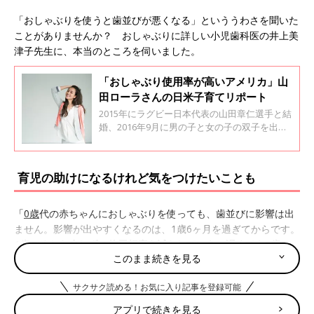
「おしゃぶりを使うと歯並びが悪くなる」といううわさを聞いた
ことがありませんか？ おしゃぶりに詳しい小児歯科医の井上美
津子先生に、本当のところを伺いました。
「おしゃぶり使用率が高いアメリカ」山
田ローラさんの日米子育てリポート
2015年にラグビー日本代表の山田章仁選手と結
婚、2016年9月に男の子と女の子の双子を出産
したモデルの山田ローラさん。日米のハーフで
ご実家がアメリカにあります。そんなローラさ
んが、アメリカの子育て事情や、日米の育児の
育児の助けになるけれど気をつけたいことも
違いなどをリポート。今回は、「使っていい
の？」「やめどきは？」などとママたちが迷い
がちな「おしゃぶり」についてです。
「
0歳
代の赤ちゃんにおしゃぶりを使っても、歯並びに影響は出
ません。影響が出やすくなるのは、1歳6ヶ月を過ぎてからです。
1歳ごろから少しずつ使用頻度を減らしていき、遅くても2歳6ヶ
このまま続きを見る
月ごろまでに卒業
すれば問題ないでしょう」（井上先生・以下
同）
サクサク読める！お気に入り記事を登録可能
欧米では指しゃぶりをさせないために「おしゃぶり」が普
アプリで続きを見る