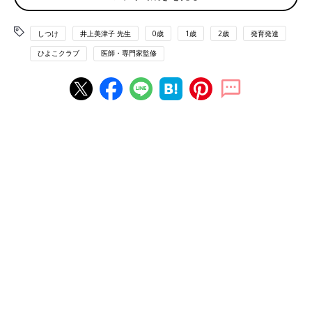
及
しつけ
井上美津子 先生
0歳
1歳
2歳
発育発達
「欧米では、指しゃぶり防止のため、20世紀後半におしゃぶりが
ひよこクラブ
医師・専門家監修
急速に広まりました。親子が別室で寝る欧米では、
3歳
を過ぎて
も指しゃぶりをしながら寝る子が多く、やめさせることが難しい
ため、不正咬合＜ふせいこうごう＞（かみ合わせに異常をきたす
こと）を起こしやすかったのです。1970年代ごろに、おしゃぶ
りでもかみ合わせに影響が出ることが研究でわかってきました
が、指しゃぶりよりは影響が少なく、就寝時の窒息予防にもなる
という理由で、今でも推奨している国があります」
おしゃぶりは育児の助けになることも
「かつての日本では、おしゃぶりは育児の手抜きだと思われてき
ましたが、核家族化が進む今の時代、赤ちゃんを
寝かしつけ
た
り、泣きやませたりするときに、おしゃぶりが助けになることも
多々あるでしょう。けれど、知っておいてほしいこともありま
す」
おしゃぶりに頼り過ぎると弊害も