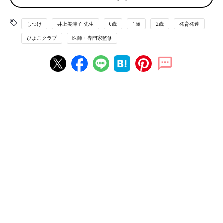
及
しつけ
井上美津子 先生
0歳
1歳
2歳
発育発達
「欧米では、指しゃぶり防止のため、20世紀後半におしゃぶりが
ひよこクラブ
医師・専門家監修
急速に広まりました。親子が別室で寝る欧米では、
3歳
を過ぎて
も指しゃぶりをしながら寝る子が多く、やめさせることが難しい
ため、不正咬合＜ふせいこうごう＞（かみ合わせに異常をきたす
こと）を起こしやすかったのです。1970年代ごろに、おしゃぶ
りでもかみ合わせに影響が出ることが研究でわかってきました
が、指しゃぶりよりは影響が少なく、就寝時の窒息予防にもなる
という理由で、今でも推奨している国があります」
おしゃぶりは育児の助けになることも
「かつての日本では、おしゃぶりは育児の手抜きだと思われてき
ましたが、核家族化が進む今の時代、赤ちゃんを
寝かしつけ
た
り、泣きやませたりするときに、おしゃぶりが助けになることも
多々あるでしょう。けれど、知っておいてほしいこともありま
す」
おしゃぶりに頼り過ぎると弊害も