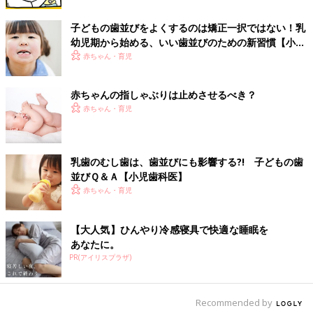
報
2歳6ヶ月児のおしゃぶりの使用状況と咬合について―,小児歯科
子どもの歯並びをよくするのは矯正一択ではない！乳
学雑誌44（３）：434-438,2006.
幼児期から始める、いい歯並びのための新習慣【小児
歯科医】
赤ちゃん・育児
歯のかみ合わせにトラブルが起こると、上手にかめないだけでな
く、体の不調を起こすなど、さまざまな問題の引き金になるとい
う話も･･･。おしゃぶりが癖にならない程度に上手に利用して、
赤ちゃんの指しゃぶりは止めさせるべき？
早めにやめるのがよさそうですね。（取材・文・ひよこクラブ編
赤ちゃん・育児
集部）
■参考：『ひよこクラブ』2018年３月号「ネットの育児情報 掘り
乳歯のむし歯は、歯並びにも影響する?! 子どもの歯
下げ解説『これってどうなの?』に答えます! 」
並びＱ＆Ａ【小児歯科医】
監修／井上美津子 先生
赤ちゃん・育児
【大人気】ひんやり冷感寝具で快適な睡眠を
あなたに。
PR(アイリスプラザ)
Recommended by