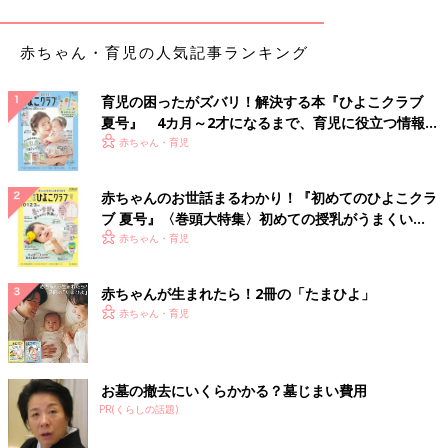
「母乳育児の場合、おしゃぶりに慣れることで乳頭混乱（哺乳び
赤ちゃん・育児の人気記事ランキング
んに慣れた赤ちゃんが母乳を嫌がること）を起こすことがありま
す。また、おしゃぶりに頼りすぎると、赤ちゃんが言葉を発する
育児の困ったがズバリ！解決する本『ひよこクラブ
機会や、親子の触れ合いが減ってしまいます。
夏号』 4カ月～2才になるまで、育児に役立つ情報が
よく『おしゃぶりは鼻呼吸を促す』『口腔トレーニングになる』
いっぱい！
赤ちゃん・育児
といわれますが、赤ちゃんは自然に鼻呼吸ができていますし、飲
んだり食べたりすることで、十分口を動かしています。トレーニ
ングのためにおしゃぶりをさせることは、しなくていいでしょ
赤ちゃんのお世話まるわかり！『初めてのひよこクラ
う。また、使うときは清潔なものを与え、常時使うのは避けまし
ブ 夏号』〈巻頭大特集〉初めての授乳がうまくい
く！ おっぱい・ミルクの基本と夏のトラブル 解決テ
ょう」
赤ちゃん・育児
ク
1歳6ヶ月以降も使い続けると開咬になりやすい
赤ちゃんが生まれたら！2冊の「たまひよ」
赤ちゃん・育児
下のグラフは、昭和大学小児歯科による「おしゃぶりの使用と歯
への影響」を調べた2006年の結果です。おしゃぶりの経験のあ
る子どもは
2歳
6ヶ月で179名いて、19ヶ月以上使っている子で
お墓の撤去にいくらかかる？墓じまい費用
は、開咬＜かいこう＞（舌で前歯が押され上下の前歯にすき間が
PR(くらしの話題)
できること）などの影響が顕著。25～30ヶ月使った子どもで