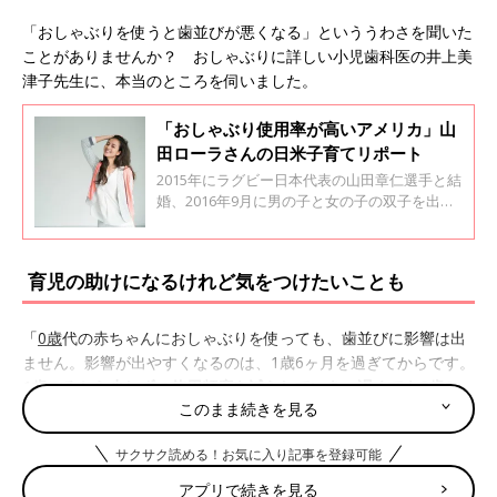
「おしゃぶりを使うと歯並びが悪くなる」といううわさを聞いた
ことがありませんか？ おしゃぶりに詳しい小児歯科医の井上美
津子先生に、本当のところを伺いました。
「おしゃぶり使用率が高いアメリカ」山
田ローラさんの日米子育てリポート
2015年にラグビー日本代表の山田章仁選手と結
婚、2016年9月に男の子と女の子の双子を出産
したモデルの山田ローラさん。日米のハーフで
ご実家がアメリカにあります。そんなローラさ
んが、アメリカの子育て事情や、日米の育児の
育児の助けになるけれど気をつけたいことも
違いなどをリポート。今回は、「使っていい
の？」「やめどきは？」などとママたちが迷い
がちな「おしゃぶり」についてです。
「
0歳
代の赤ちゃんにおしゃぶりを使っても、歯並びに影響は出
ません。影響が出やすくなるのは、1歳6ヶ月を過ぎてからです。
1歳ごろから少しずつ使用頻度を減らしていき、遅くても2歳6ヶ
このまま続きを見る
月ごろまでに卒業
すれば問題ないでしょう」（井上先生・以下
同）
サクサク読める！お気に入り記事を登録可能
欧米では指しゃぶりをさせないために「おしゃぶり」が普
アプリで続きを見る