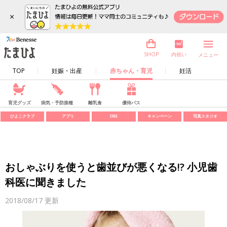
×
内祝い
SHOP
メニュー
TOP
妊娠・出産
赤ちゃん・育児
妊活
育児グッズ
病気・予防接種
離乳食
優待パス
ひよこクラブ
アプリ
SNS
キャンペーン
写真スタジオ
おしゃぶりを使うと歯並びが悪くなる!? 小児歯
科医に聞きました
2018/08/17
更新