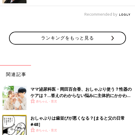
は、約半数に開咬や上顎突出（いわゆる出っ歯）が見られたそう
です。
Recommended by
おしゃぶりの使用期間と咬合関係
ランキングをもっと見る
関連記事
ママ泌尿科医・岡田百合香、おしゃぶり使う？性器の
ケアは？…答えのわからない悩みに主体的にかかわる
「父親」の増加から感じること
赤ちゃん・育児
おしゃぶりは歯並びが悪くなる？[まると父の日常
#48］
赤ちゃん・育児
石川朋穂、高田貴奈ほか：おしゃぶりについての実態調査―第4