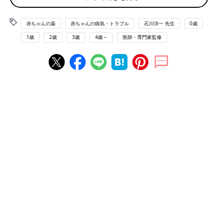
・
薬のＱ＆Ａ
・
粉薬の飲ませ方と保管方法
赤ちゃんの薬
赤ちゃんの病気・トラブル
石川洋一 先生
0歳
・
鎮咳薬・去痰薬
1歳
2歳
3歳
4歳～
医師・専門家監修
・
解熱鎮痛薬
・
抗ヒスタミン薬
・
気管支拡張薬
・
抗菌薬
・
抗アレルギー薬
・
消炎酵素薬
・
抗ウイルス薬1
・
抗ウイルス薬2
・
整腸薬
・
乳糖分解酵素
・
内服用電解質薬
・
便秘薬
・
吐きけ止め
・
シロップ薬の飲ませ方と保管方法
・
口内用の薬
・
消炎酵素薬
・
鎮咳薬・去痰薬