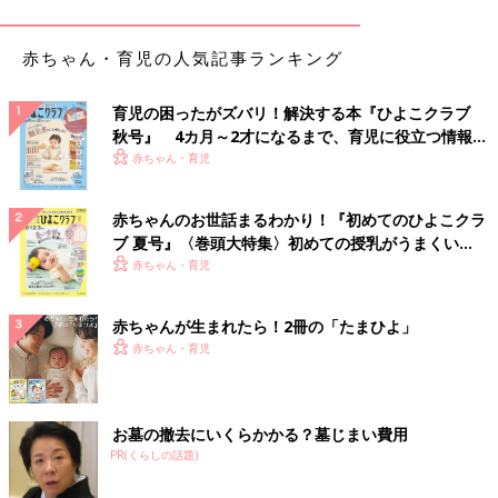
・
抗ヒスタミン薬
・
抗アレルギー薬
・
鉄剤
赤ちゃん・育児の人気記事ランキング
・
便秘薬
・
塗り薬の塗り方と保管方法
育児の困ったがズバリ！解決する本『ひよこクラブ
・
ステロイド薬入り塗り薬
秋号』 4カ月～2才になるまで、育児に役立つ情報が
・
非ステロイド系消炎塗り薬
いっぱい！
赤ちゃん・育児
・
抗菌薬入り塗り薬
・
抗真菌薬入り塗り薬
赤ちゃんのお世話まるわかり！『初めてのひよこクラ
・
抗ウイルス薬入り塗り薬
ブ 夏号』〈巻頭大特集〉初めての授乳がうまくい
・
抗ヒスタミン薬入り塗り薬・かゆみ止め
く！ おっぱい・ミルクの基本と夏のトラブル 解決テ
赤ちゃん・育児
・
皮膚保護薬・保湿薬
ク
・
口内用の薬
・
坐薬の入れ方と保管方法
赤ちゃんが生まれたら！2冊の「たまひよ」
・
解熱鎮痛薬
赤ちゃん・育児
・
便秘薬
・
抗けいれん薬
・
吐きけ止め
お墓の撤去にいくらかかる？墓じまい費用
・
浣腸薬の入れ方と保管方法
PR(くらしの話題)
・
浣腸薬便秘薬の種類
・
点眼薬のさし方と保管方法