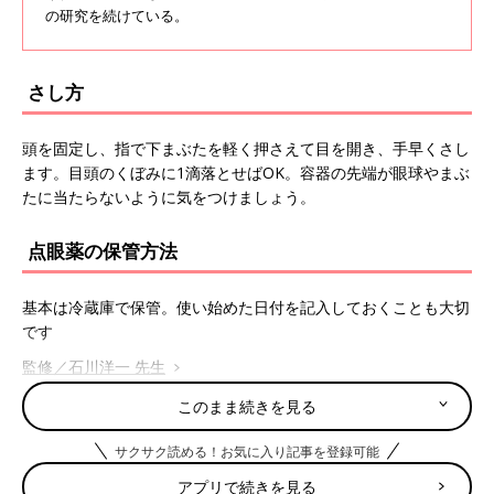
の研究を続けている。
さし方
頭を固定し、指で下まぶたを軽く押さえて目を開き、手早くさし
ます。目頭のくぼみに1滴落とせばOK。容器の先端が眼球やまぶ
たに当たらないように気をつけましょう。
点眼薬の保管方法
基本は冷蔵庫で保管。使い始めた日付を記入しておくことも大切
です
監修／石川洋一 先生
このまま続きを見る
■
赤ちゃんのお薬ガイド
・
薬の使い方(基礎知識)
サクサク読める！お気に入り記事を登録可能
・
薬を処方してもらうときに医師や薬剤師に忘れずに伝えたい・
確認したいこと
アプリで続きを見る