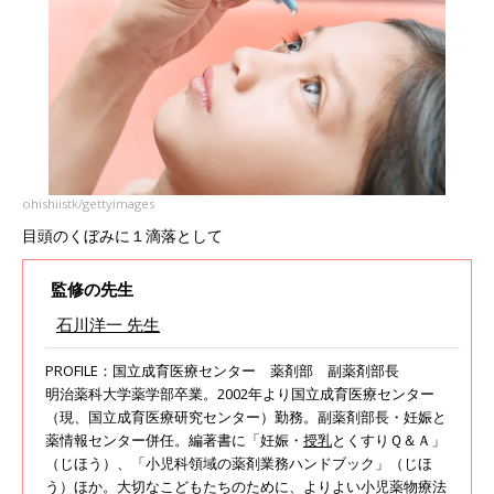
ohishiistk/gettyimages
目頭のくぼみに１滴落として
監修の先生
石川洋一 先生
PROFILE：国立成育医療センター 薬剤部 副薬剤部長
明治薬科大学薬学部卒業。2002年より国立成育医療センター
（現、国立成育医療研究センター）勤務。副薬剤部長・妊娠と
薬情報センター併任。編著書に「妊娠・
授乳
とくすりＱ＆Ａ」
（じほう）、「小児科領域の薬剤業務ハンドブック」（じほ
う）ほか。大切なこどもたちのために、よりよい小児薬物療法