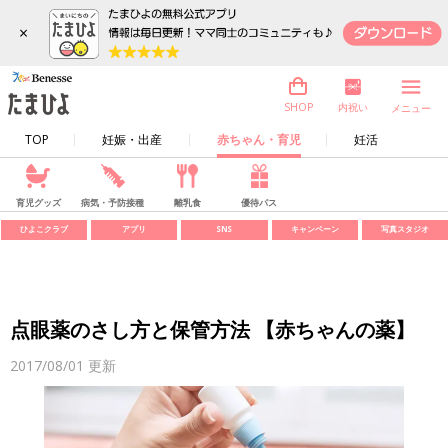
×
内祝い
SHOP
メニュー
TOP
妊娠・出産
赤ちゃん・育児
妊活
育児グッズ
病気・予防接種
離乳食
優待パス
ひよこクラブ
アプリ
SNS
キャンペーン
写真スタジオ
点眼薬のさし方と保管方法 【赤ちゃんの薬】
2017/08/01
更新