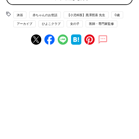
「おしっこのときも、やさしくおまたをふいてあげるのが基本。
デリケートなので、こすったり、力を入れてふくのはダメ。おし
沐浴
赤ちゃんのお世話
【小児科医】黒澤照喜 先生
0歳
りふきをやさしく当てるようにふきましょう」（黒澤先生・以下
アーカイブ
ひよこクラブ
女の子
医師・専門家監修
同）
うんちのとき：①まずは肛門周辺を前から後ろにむかって
ふく
「おまたにうんちがつかないよう、前から後ろへふきます。脚を
上げ、おしりふきでおまたから肛門に向かって汚れをふき取っ
て。尿道口や膣口にうんちが入らないよう注意」
うんちのとき：②ふともものつけ根をしっかりふく
「肛門まわりをふいたら、汚れのたまりやすい太もものつけ根を
ふきましょう。最後に腰を軽く浮かせて、おしりに残った汚れを
なでるようにていねいにふき取ればOK。ふき取ったあとは、お
しりやおまたを乾かしてから新しいおむつをつけます」