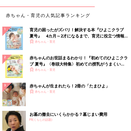
赤ちゃんのおむつ替えのしかたやコツ
は？
赤ちゃん・育児の人気記事ランキング
赤ちゃんはまだ自分の思いどおりにおしっこや
うんちを出したり、我慢したりすることができ
ません。汚れたらこまめにおむつ替えをしてあ
育児の困ったがズバリ！解決する本『ひよこクラブ
げましょう。紙おむつ、布おむつそれぞれのお
夏号』 4カ月～2才になるまで、育児に役立つ情報が
むつ替えのしかたや男女別のコツを紹介しま
いっぱい！
赤ちゃん・育児
洗うときは「手」でやさしく洗いましょう
す。
赤ちゃんのお世話まるわかり！『初めてのひよこクラ
おまたはとてもデリケートなので、手でやさしく洗いましょう。
ブ 夏号』〈巻頭大特集〉初めての授乳がうまくい
割れ目よりさらに内側の膣口のほうまでは洗う必要はありませ
く！ おっぱい・ミルクの基本と夏のトラブル 解決テ
赤ちゃん・育児
ん。
ク
おまた全体と割れ目を少し開き洗う
赤ちゃんが生まれたら！2冊の「たまひよ」
赤ちゃん・育児
「よく泡立てた洗浄料をおまたにつけ、手でやさしく洗います。
割れ目は指を使って少しだけ開き、片方の手でなでるように洗い
ます」
お墓の撤去にいくらかかる？墓じまい費用
PR(くらしの話題)
割れ目の内側のひだもなでるように洗う