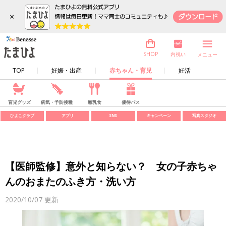
×
内祝い
SHOP
メニュー
TOP
妊娠・出産
赤ちゃん・育児
妊活
育児グッズ
病気・予防接種
離乳食
優待パス
ひよこクラブ
アプリ
SNS
キャンペーン
写真スタジオ
【医師監修】意外と知らない？ 女の子赤ちゃ
んのおまたのふき方・洗い方
2020/10/07
更新