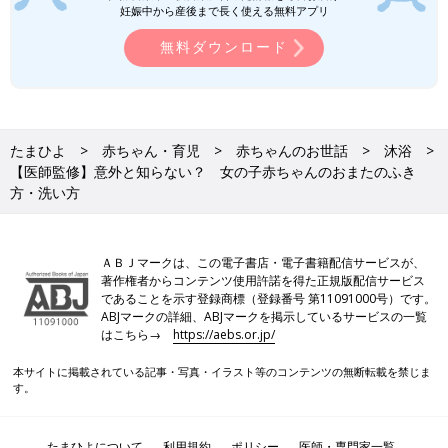
妊娠中から産後まで長く使える無料アプリ
無料ダウンロード
たまひよ
赤ちゃん・育児
赤ちゃんのお世話
沐浴
【医師監修】意外と知らない？ 女の子赤ちゃんのおまたのふき
方・洗い方
ＡＢＪマークは、この電子書店・電子書籍配信サービスが、
著作権者からコンテンツ使用許諾を得た正規版配信サービス
であることを示す登録商標（登録番号 第11091000号）です。
ABJマークの詳細、ABJマークを掲示しているサービスの一覧
はこちら→
https://aebs.or.jp/
本サイトに掲載されている記事・写真・イラスト等のコンテンツの無断転載を禁じま
す。
たまひよについて
利用規約
ポリシー
医師・専門家一覧