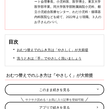
ート会理事長。小児科医、医学博士。東京大学
医学部卒業。同大学医学部附属病院小児科、都
立小児総合医療センター、わだ小児科・循環器
内科医院などを経て、2022年より現職。３人の
お子さんのパパ。
目次
おむつ替えでのふき方は「やさしく」が大前提
洗うときは「手」でやさしく洗いましょう
おむつ替えでのふき方は「やさしく」が大前提
女の子のおまたは、おしっこのときもうんちのときも、毎回ふい
このまま続きを見る
てあげましょう。やさしくふくのが基本です。
サクサク読める！お気に入り記事を登録可能
おしっこのときはこすらずにふく
アプリで続きを見る