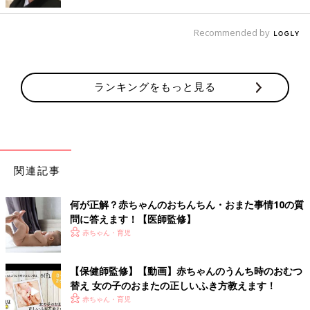
「割れ目の内側のひだも、洗浄料の泡をつけてなでるように洗い
Recommended by
ます。割れ目を強く開かないと見えない膣口まで洗う必要はあり
ません」
肛門まわりやふともものつけ根も洗う
ランキングをもっと見る
「泡立てた洗浄料で、肛門まわりを洗います。太もものつけ根は
汚れがたまりやすいので、しわをのばして洗います。洗うのが終
わったら、おまた→太もものつけ根→肛門周辺の順に、洗い残し
がないように、しっかり洗い流します」
関連記事
女の子の性器は男の子に比べて複雑な構造ですが、やさしくあわ
てずにケアをすれば大丈夫。清潔な状態を保てるように、ふき
何が正解？赤ちゃんのおちんちん・おまた事情10の質
方・洗い方をママ・パパで共有できるといいですね。（取材・文
問に答えます！【医師監修】
／ひよこクラブ編集部）
赤ちゃん・育児
監修／【小児科医】黒澤照喜 先生
【保健師監修】【動画】赤ちゃんのうんち時のおむつ
初回公開日 2018/08/25
替え 女の子のおまたの正しいふき方教えます！
赤ちゃん・育児
育児中におススメのアプリ