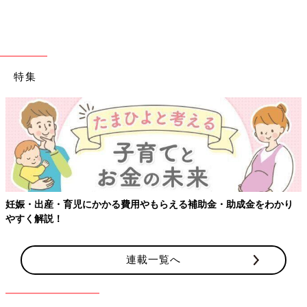
ダウンロード（無料）
育児中におススメの本
最新! 初めての育児新百科 (ベネッセ・ムック たまひよブッ
特集
クス たまひよ新百科シリーズ)
大人気「新百科シリーズ」の「育児新百科」がリニューアル！
新生児から
3歳
まで、月齢別に毎日の赤ちゃんの成長の様子とマ
マ＆パパができることを徹底紹介。
毎日のお世話を基本からていねいに解説。
新生児期からのお世話も写真でよくわかる！ 月齢別に、体・心
の成長とかかわりかたを掲載。
妊娠・出産・育児にかかる費用やもらえる補助金・助成金をわかり
ワンオペおふろの手順など、ママ・パパの「困った！」を具体的
やすく解説！
なテクで解決。
予防接種や乳幼児健診、事故・けがの予防と対策、病気の受診の
目安などもわかりやすく紹介しています。
連載一覧へ
切り取って使える、「赤ちゃんの月齢別 発育・発達見通し表」
つき。