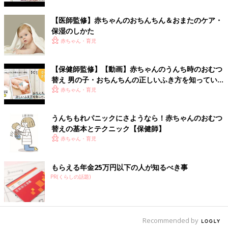
【医師監修】赤ちゃんのおちんちん＆おまたのケア・
アプリ「まいにちのたまひよ」
保湿のしかた
赤ちゃん・育児
【保健師監修】【動画】赤ちゃんのうんち時のおむつ
替え 男の子・おちんちんの正しいふき方を知ってい
る？
赤ちゃん・育児
うんちもれパニックにさようなら！赤ちゃんのおむつ
替えの基本とテクニック【保健師】
赤ちゃん・育児
もらえる年金25万円以下の人が知るべき事
PR(くらしの話題)
妊娠日数・生後日数に合わせて専門家のアドバイスを毎日お届
け。同じ出産月のママ同士で情報交換したり、励ましあったりで
きる「ルーム」や、写真だけでは伝わらない”できごと”を簡単に
記録できる「成長きろく」も大人気！
Recommended by