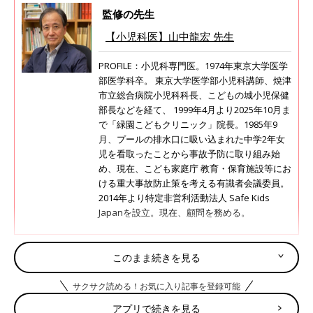
監修の先生
【小児科医】山中龍宏 先生
PROFILE：小児科専門医。1974年東京大学医学
部医学科卒。 東京大学医学部小児科講師、焼津
市立総合病院小児科科長、こどもの城小児保健
部長などを経て、 1999年4月より2025年10月ま
で「緑園こどもクリニック」院長。1985年9
月、プールの排水口に吸い込まれた中学2年女
児を看取ったことから事故予防に取り組み始
め、現在、こども家庭庁 教育・保育施設等にお
ける重大事故防止策を考える有識者会議委員。
2014年より特定非営利活動法人 Safe Kids
Japanを設立。現在、顧問を務める。
このまま続きを見る
目次
サクサク読める！お気に入り記事を登録可能
Q 前のめりのおすわりは様子を見ても大丈夫?
アプリで続きを見る