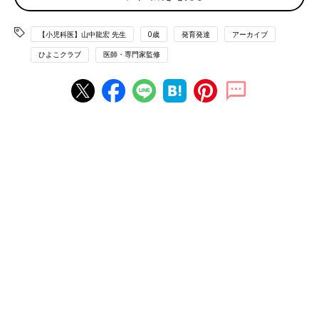
Q おすわりをしたまま、はいはいするのが気がか
り…。医師に相談すべき?
【小児科医】山中龍宏 先生
0歳
発育発達
アーカイブ
ひよこクラブ
医師・専門家監修
Q 前のめりのおすわりは様子を見ても大丈夫?
自分でその姿勢をとっているなら、大丈夫。最初のおすわりで、
背中を丸め、前のめり姿勢になるのは自然なことです。赤ちゃん
が自分からその姿勢をとっているなら、心配いりません。でも、
長時間同じ姿勢でいると疲れるので要注意。また、バランスを崩
して、前や横に倒れることがあるので、目を離さないでくださ
い。
Q おすわりをしたまま、はいはいするのが気がか
り…。医師に相談すべき?
発達の一つのかたちです。心配なら、医師に相談を。
おすわりしたまま移動することがあります（シャフリングベビー
といいます）。これも移動の一つの形ですが、あんよが遅れるこ