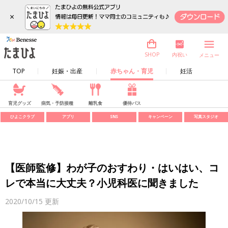
×
内祝い
SHOP
メニュー
TOP
妊娠・出産
赤ちゃん・育児
妊活
育児グッズ
病気・予防接種
離乳食
優待パス
ひよこクラブ
アプリ
SNS
キャンペーン
写真スタジオ
【医師監修】わが子のおすわり・はいはい、コ
レで本当に大丈夫？小児科医に聞きました
2020/10/15
更新