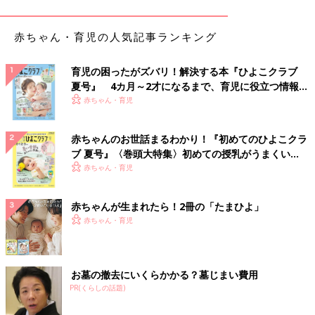
とがあります。そのまま様子を見ていてかまいませんが、気にな
るなら医師に相談を。
赤ちゃん・育児の人気記事ランキング
赤ちゃんが”はいはい”をしないときに見
直したいこと#1【体の発達】編
育児の困ったがズバリ！解決する本『ひよこクラブ
「9ヶ月になってもはいはいをしない」「はい
夏号』 4カ月～2才になるまで、育児に役立つ情報が
はいをしないで立ったけど大丈夫？」など、赤
いっぱい！
赤ちゃん・育児
ちゃんが”はいはいをしない”ことに悩むママは
意外と多いようです。そこで、はいはいと赤ち
ゃんの発達の関係について、理学療法士の中原
おすわりの様子は6～７ケ月健診で、はいはいの様子は9～10ケ
赤ちゃんのお世話まるわかり！『初めてのひよこクラ
規予さんに聞きました。
月健診で医師がチェックします。はいはいは、赤ちゃんによって
ブ 夏号』〈巻頭大特集〉初めての授乳がうまくい
く！ おっぱい・ミルクの基本と夏のトラブル 解決テ
しない子もいますが、気になることがあったら、母子健康手帳な
赤ちゃん・育児
ク
どにメモを。健診のときに質問してみるのがおすすめです。（文
／ひよこクラブ編集部）
赤ちゃんが生まれたら！2冊の「たまひよ」
赤ちゃん・育児
■参考：
「いつでもどこでもHAPPY育児生活ガイドBOOK」
（ベ
ネッセコーポレーション刊）
監修／【小児科医】山中龍宏 先生
お墓の撤去にいくらかかる？墓じまい費用
PR(くらしの話題)
初回公開日 2018/09/16