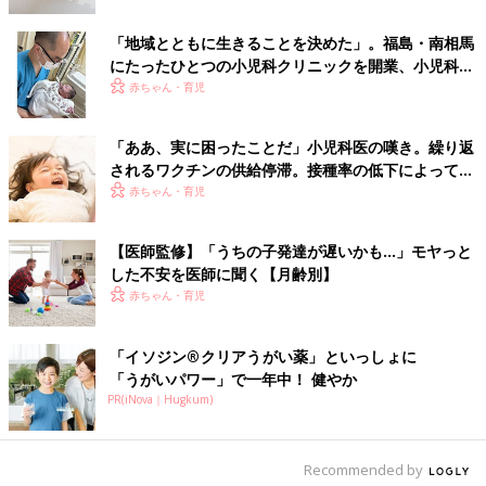
ダウンロード（無料）
「地域とともに生きることを決めた」。福島・南相馬
にたったひとつの小児科クリニックを開業、小児科医
育児中におススメの本
の現在と未来
赤ちゃん・育児
最新! 初めての育児新百科 (ベネッセ・ムック たまひよブッ
「ああ、実に困ったことだ」小児科医の嘆き。繰り返
クス たまひよ新百科シリーズ)
されるワクチンの供給停滞。接種率の低下によって心
大人気「新百科シリーズ」の「育児新百科」がリニューアル！
配されること【小児科医】
赤ちゃん・育児
新生児から
3歳
まで、月齢別に毎日の赤ちゃんの成長の様子とマ
マ＆パパができることを徹底紹介。
【医師監修】「うちの子発達が遅いかも…」モヤっと
した不安を医師に聞く【月齢別】
毎日のお世話を基本からていねいに解説。
赤ちゃん・育児
新生児期からのお世話も写真でよくわかる！ 月齢別に、体・心
の成長とかかわりかたを掲載。
「イソジン®クリアうがい薬」といっしょに
ワンオペおふろの手順など、ママ・パパの「困った！」を具体的
「うがいパワー」で一年中！ 健やか
なテクで解決。
PR(iNova｜Hugkum)
予防接種や乳幼児健診、事故・けがの予防と対策、病気の受診の
目安などもわかりやすく紹介しています。
切り取って使える、「赤ちゃんの月齢別 発育・発達見通し表」
Recommended by
つき。