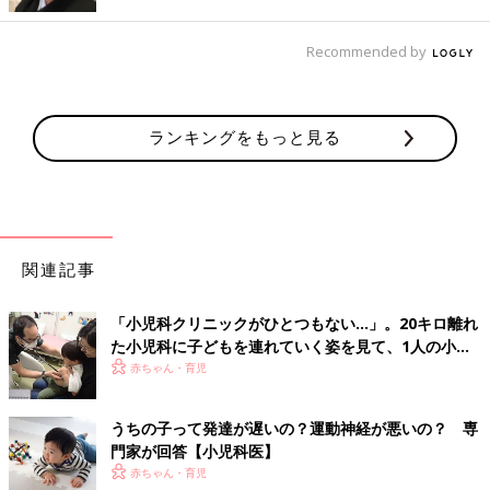
育児中におススメのアプリ
Recommended by
アプリ「まいにちのたまひよ」
ランキングをもっと見る
関連記事
「小児科クリニックがひとつもない…」。20キロ離れ
た小児科に子どもを連れていく姿を見て、1人の小児
科医の決意
赤ちゃん・育児
妊娠日数・生後日数に合わせて専門家のアドバイスを毎日お届
うちの子って発達が遅いの？運動神経が悪いの？ 専
け。同じ出産月のママ同士で情報交換したり、励ましあったりで
門家が回答【小児科医】
きる「ルーム」や、写真だけでは伝わらない”できごと”を簡単に
赤ちゃん・育児
記録できる「成長きろく」も大人気！