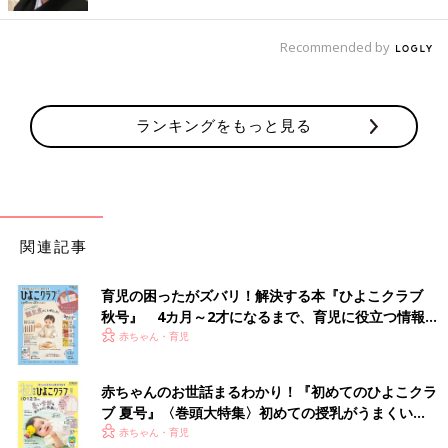
う♪
関連：【体験ルポ】働くママの間で話題のファッションレンタル
Recommended by
サービスを使ってみた
【文・林麻子】
ランキングをもっと見る
1
0歳
・8歳・2歳の子どもを持つママスタイリスト。
プロにスタイリングしてもらえるファッションレンタルサービス
「
airCloset
」で、過去6000人以上にコーディネートを提案。
アパレル業界でのキャリアと、現役ママのリアルな感覚や経験を
活かし、
「干してある洗濯物から着ても毎日オシャレ！」をモットーに、
関連記事
忙しいママでも絶対に使えるコーディネート術を追求する。
育児の困ったがズバリ！解決する本『ひよこクラブ
秋号』 4カ月～2才になるまで、育児に役立つ情報が
いっぱい！
赤ちゃん・育児
赤ちゃんのお世話まるわかり！『初めてのひよこクラ
ブ 夏号』〈巻頭大特集〉初めての授乳がうまくい
く！ おっぱい・ミルクの基本と夏のトラブル 解決テ
赤ちゃん・育児