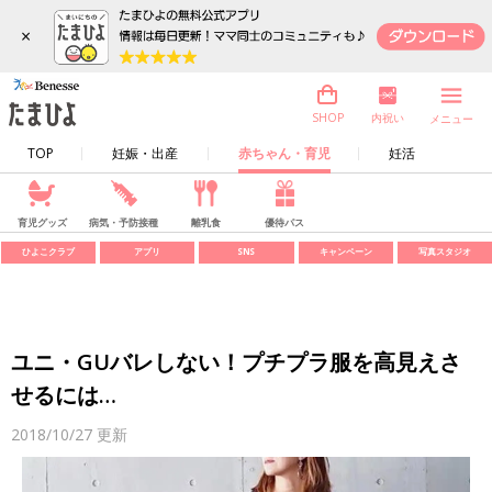
×
内祝い
SHOP
メニュー
TOP
妊娠・出産
赤ちゃん・育児
妊活
育児グッズ
病気・予防接種
離乳食
優待パス
ひよこクラブ
アプリ
SNS
キャンペーン
写真スタジオ
ユニ・GUバレしない！プチプラ服を高見えさ
せるには…
2018/10/27
更新