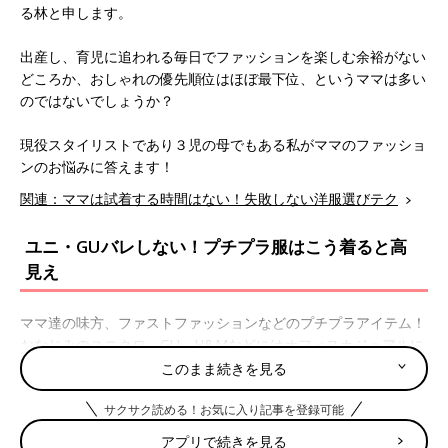
る林と申します。
出産し、育児に追われる毎日でファッションを楽しむ余裕がない
どころか、おしゃれの優先順位はほぼ最下位、というママは多い
のではないでしょうか？
現役スタイリストであり３児の母でもある私がママのファッショ
ンのお悩みに答えます！
関連：ママは試着する時間はない！失敗しない洋服選びテク
ユニ・GUバレしない！プチプラ服はこう着ると高
見え
ママ達の味方、ファストファッションなどのプチプラアイテム！
おなじみの
ユニクロ
、GU、H&Mなどにはオフィスカジュアルに
使えそうなデザインのアイテムも豊富に揃っているので、職場で
このまま続きを見る
も着られて助かります。
サクサク読める！お気に入り記事を登録可能
しかしママの味方ゆえ、他の人とかぶる確率が高いのは否めない
アプリで続きを見る