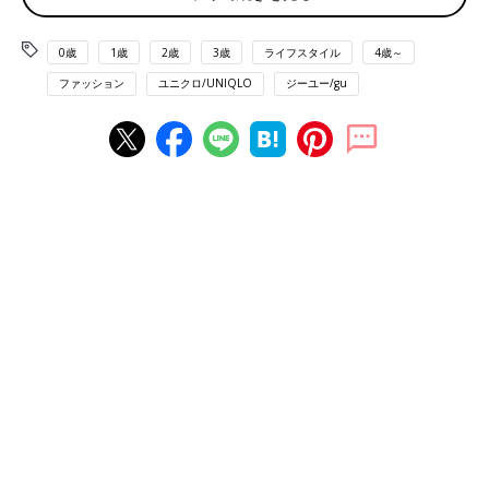
のが実際のところ。そこでプチプラアイテムをワンランク上アイ
テムに見せる高見えテクを紹介します♪
0歳
1歳
2歳
3歳
ライフスタイル
4歳～
トレンドアイテムを詰め込まない
ファッション
ユニクロ/UNIQLO
ジーユー/gu
トレンドアイテムが豊富なファストファッションですが、トレン
ドアイテムを詰め込んでしまうとやりすぎ感が・・・
ファストファッションではベーシックなアイテムを選ぶか、トレ
ンドアイテムを使う際は、コーディネートの中で１点に留めまし
ょう。
デザインが良くても安っぽく見える素材には注意！
デザイン性とバリエーション豊富さでは一流ブランドに劣らない
ファストファッションですが、プチプラゆえに、素材感に関して
は慎重に選びたいところ。。
ファストファッションでの上手な素材の選び方は、
重厚感のある
もの、手触り・着心地のいいもの
を選ぶようにするということで
す。またこれからの時期ですと、レザージャケットやコートな