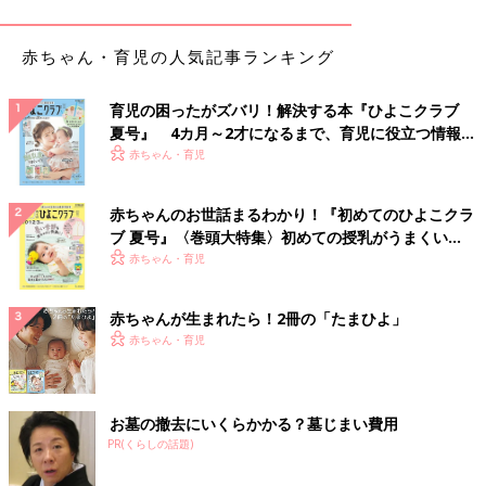
ど、定番的な長く着たいアイテムは、特に慎重に選びましょう。
質感が気に入らなければ値段が安くても購入しないことをオスス
赤ちゃん・育児の人気記事ランキング
メします。
スエードアイテムはプチプラでも高見えしやすいので要チェック
育児の困ったがズバリ！解決する本『ひよこクラブ
です！
夏号』 4カ月～2才になるまで、育児に役立つ情報が
いっぱい！
赤ちゃん・育児
ファストファッションのブランドをMIXする
赤ちゃんのお世話まるわかり！『初めてのひよこクラ
全身同じブランドでコーディネートしてしまうと、いかにも
ブ 夏号』〈巻頭大特集〉初めての授乳がうまくい
「◯◯◯の服着てます！！」感が出てしまいます。
く！ おっぱい・ミルクの基本と夏のトラブル 解決テ
赤ちゃん・育児
そこでオススメなのは、
GU
とH&M、H&Mとユニクロなどプチ
ク
プラアイテムのブランドをミックスして着るという方法です！
赤ちゃんが生まれたら！2冊の「たまひよ」
赤ちゃん・育児
こうすることによって、どこで買ったのか特定されづらくなりま
すし、それぞれのブラントのいいとこ取りができて、こなれ感も
高まります！
お墓の撤去にいくらかかる？墓じまい費用
PR(くらしの話題)
安いだけでなく、かわいいアイテムが続々登場するファストファ
ッション。上手に取り入れてもっとファッションを楽しみましょ