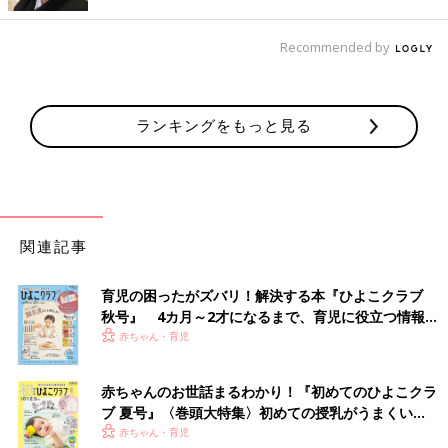
Recommended by
ランキングをもっと見る
関連記事
育児の困ったがズバリ！解決する本『ひよこクラブ
秋号』 4カ月～2才になるまで、育児に役立つ情報が
いっぱい！
赤ちゃん・育児
赤ちゃんのお世話まるわかり！『初めてのひよこクラ
ブ 夏号』〈巻頭大特集〉初めての授乳がうまくい
く！ おっぱい・ミルクの基本と夏のトラブル 解決テ
赤ちゃん・育児