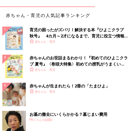
赤ちゃん・育児の人気記事ランキング
育児の困ったがズバリ！解決する本『ひよこクラブ
秋号』 4カ月～2才になるまで、育児に役立つ情報が
いっぱい！
赤ちゃん・育児
赤ちゃんのお世話まるわかり！『初めてのひよこクラ
ブ 夏号』〈巻頭大特集〉初めての授乳がうまくい
く！ おっぱい・ミルクの基本と夏のトラブル 解決テ
赤ちゃん・育児
ク
赤ちゃんが生まれたら！2冊の「たまひよ」
赤ちゃん・育児
お墓の撤去にいくらかかる？墓じまい費用
PR(くらしの話題)