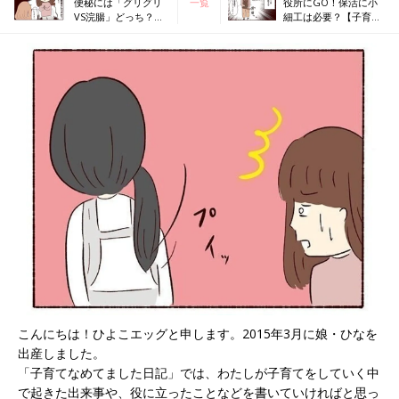
便秘には「グリグリ
一覧
役所にGO！保活に小
VS浣腸」どっち？
細工は必要？【子育て
【子育てなめてまし
なめてました日記
た日記#16】
#18】
こんにちは！ひよこエッグと申します。2015年3月に娘・ひなを
出産しました。
「子育てなめてました日記」では、わたしが子育てをしていく中
で起きた出来事や、役に立ったことなどを書いていければと思っ