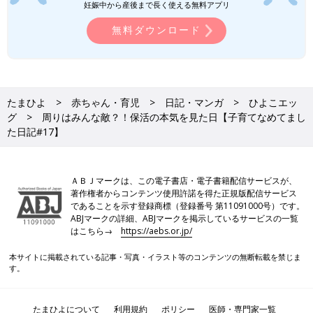
妊娠中から産後まで長く使える無料アプリ
無料ダウンロード
たまひよ
赤ちゃん・育児
日記・マンガ
ひよこエッ
グ
周りはみんな敵？！保活の本気を見た日【子育てなめてまし
た日記#17】
ＡＢＪマークは、この電子書店・電子書籍配信サービスが、
著作権者からコンテンツ使用許諾を得た正規版配信サービス
であることを示す登録商標（登録番号 第11091000号）です。
ABJマークの詳細、ABJマークを掲示しているサービスの一覧
はこちら→
https://aebs.or.jp/
本サイトに掲載されている記事・写真・イラスト等のコンテンツの無断転載を禁じま
す。
たまひよについて
利用規約
ポリシー
医師・専門家一覧