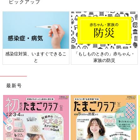
ピックアップ
保育園見学から
保活
は始まっていたのか…！と思わせられる出来
事でした。
何回も見学に来て熱意を伝える人や、説明会後も園長先生を離さ
ないママさん。
感染症対策、いますぐできるこ
「もしものときの」赤ちゃん・
私が住んでいる地区は保活激戦区なので、他ママと馴れ合ってい
と
家族の防災
る余裕はなかったのかもしれません。
「ママさんと情報交換できるかな〜」なんて呑気に考えていた自
分が少し恥ずかしくなり、この日から私も気を引き締めて保活に
励みました。
最新号
→
【妊娠・子育てなめてました日記】今までのお話はこちら
[ひよこエッグ]
都内在住のワーママ。
2015年3月産まれの娘と夫の3人家族。
子育ての記録をブログやインスタグラムで公開中
ブログ：
ひよこエッグつうしん