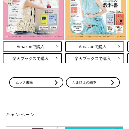
インスタグラム：
@hiyokoegg11
前の話
次の話
便秘には「グリグリ
一覧
役所にGO！保活に小
VS浣腸」どっち？
細工は必要？【子育て
【子育てなめてまし
なめてました日記
た日記#16】
#18】
Amazonで購入
Amazonで購入
楽天ブックスで購入
楽天ブックスで購入
ムック書籍
たまひよの絵本
キャンペーン