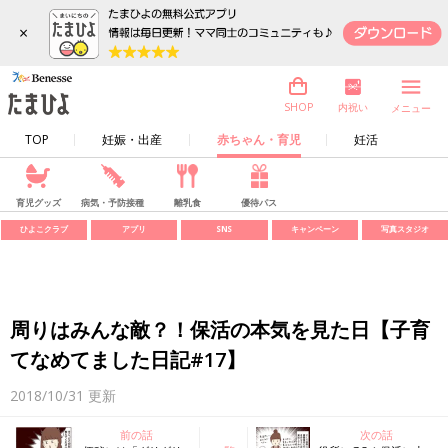
×
内祝い
SHOP
メニュー
TOP
妊娠・出産
赤ちゃん・育児
妊活
育児グッズ
病気・予防接種
離乳食
優待パス
ひよこクラブ
アプリ
SNS
キャンペーン
写真スタジオ
周りはみんな敵？！保活の本気を見た日【子育
てなめてました日記#17】
2018/10/31
更新
前の話
次の話