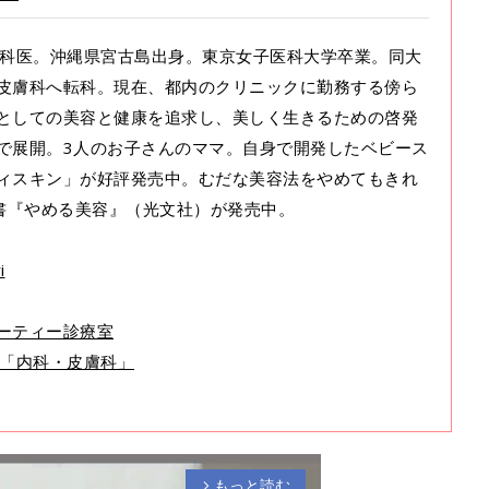
、内科医。沖縄県宮古島出身。東京女子医科大学卒業。同大
皮膚科へ転科。現在、都内のクリニックに勤務する傍ら
としての美容と健康を追求し、美しく生きるための啓発
で展開。3人のお子さんのママ。自身で開発したベビース
ィスキン」が好評発売中。むだな美容法をやめてもきれ
著書『やめる美容』（光文社）が発売中。
i
ーティー診療室
医師「内科・皮膚科」
もっと読む
arrow_forward_ios