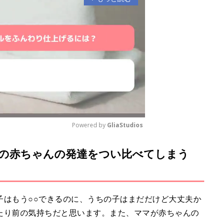
Powered by 
GliaStudios
の赤ちゃんの発達をつい比べてしまう
M
u
t
e
子はもう○○できるのに、うちの子はまだだけど大丈夫か
たり前の気持ちだと思います。また、ママが赤ちゃんの