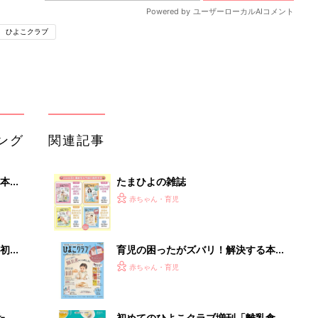
ひよこクラブ
ング
関連記事
本
たまひよの雑誌
2才
赤ちゃん・育児
いっ
初め
育児の困ったがズバリ！解決する本
大特
『ひよこクラブ 秋号』 4カ月～2才
赤ちゃん・育児
 お
になるまで、育児に役立つ情報がいっ
ブル
ぱい！
たま
初めてのひよこクラブ増刊「離乳食1