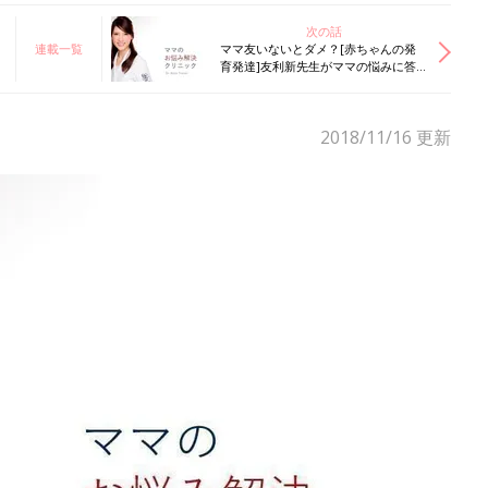
次の話
連載一覧
ママ友いないとダメ？[赤ちゃんの発
育発達]友利新先生がママの悩みに答
えます！
2018/11/16
更新