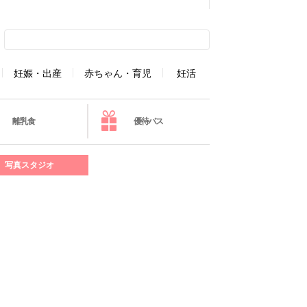
妊娠・出産
赤ちゃん・育児
妊活
離乳食
優待パス
写真スタジオ