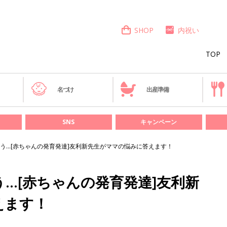
SHOP
内祝い
TOP
き
名づけ
出産準備
SNS
キャンペーン
う…[赤ちゃんの発育発達]友利新先生がママの悩みに答えます！
…[赤ちゃんの発育発達]友利新
えます！