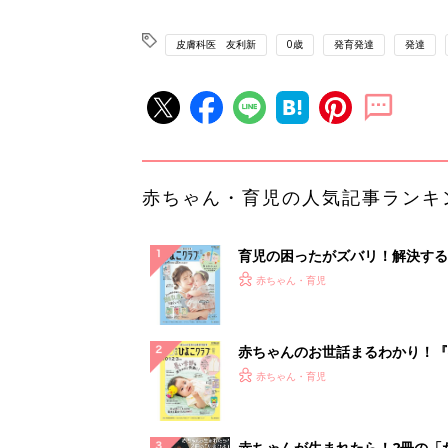
皮膚科医 友利新
0歳
発育発達
発達
赤ちゃん・育児の人気記事ランキ
育児の困ったがズバリ！解決する
『ひよこクラブ 夏号』 4カ月～
赤ちゃん・育児
になるまで、育児に役立つ情報が
ぱい！
赤ちゃんのお世話まるわかり！『
てのひよこクラブ 夏号』〈巻頭
赤ちゃん・育児
集〉初めての授乳がうまくいく！
っぱい・ミルクの基本と夏のトラ
解決テク
赤ちゃんが生まれたら！2冊の「