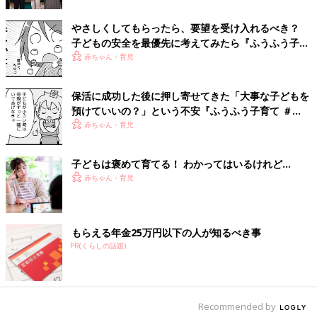
やさしくしてもらったら、要望を受け入れるべき？
子どもの安全を最優先に考えてみたら『ふうふう子育
て ＃59』
赤ちゃん・育児
保活に成功した後に押し寄せてきた「大事な子どもを
預けていいの？」という不安『ふうふう子育て ＃
60』
赤ちゃん・育児
子どもは褒めて育てる！ わかってはいるけれど…
赤ちゃん・育児
もらえる年金25万円以下の人が知るべき事
PR(くらしの話題)
Recommended by