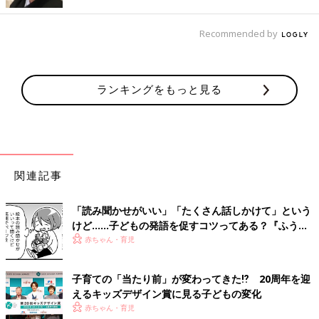
「イーアス高尾店をモデルケースに、キッズスペース併設店を随
時オープンしていきたいと考えています。まずは、イーアス高尾
Recommended by
店のことをたくさんの子育て中のママさんに知っていただき、
日々のリラックスにご活用いただきたいです。今後も子育て中の
ママをはじめ、多くの女性の笑顔と元気を応援するキャンペーン
や施術サービスを提供していきます！」
ランキングをもっと見る
関連：眠っている間にどんどん美肌に！？夢のような”睡眠美容
コスメ”
子どもを連れて行けると子どものことを心配せずに心からリラッ
クスできてうれしいですよね。これからもっともっとキッズスペ
関連記事
ース併設のお店が増えますように！（文・竹腰奈生）
「読み聞かせがいい」「たくさん話しかけて」という
〈取材協力：株式会社ボディワーク〉
けど……子どもの発語を促すコツってある？『ふうふ
う子育て ＃64』
赤ちゃん・育児
子育ての「当たり前」が変わってきた⁉ 20周年を迎
えるキッズデザイン賞に見る子どもの変化
赤ちゃん・育児