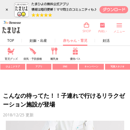
×
内祝い
SHOP
メニュー
TOP
妊娠・出産
赤ちゃん・育児
妊活
育児グッズ
病気・予防接種
離乳食
優待パス
ひよこクラブ
アプリ
SNS
キャンペーン
写真スタジオ
こんなの待ってた！！子連れで行けるリラクゼ
ーション施設が登場
2018/12/25
更新