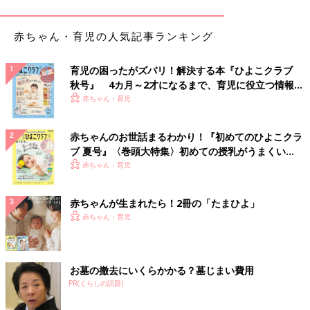
もちゃ（大きな音がでないもの）の持ち込みもOKです。」
ーーママにおすすめのコースはありますか？
赤ちゃん・育児の人気記事ランキング
「短時間で肩首から頭、目までほぐせる『フェイスセラピー』30
育児の困ったがズバリ！解決する本『ひよこクラブ
秋号』 4カ月～2才になるまで、育児に役立つ情報が
分 3,240円（税込）や、育児疲れのご褒美に全身ほぐせる『リフ
いっぱい！
赤ちゃん・育児
レクソロジー』20分＋『ボディケア』40分＝60分 6,480円（税
込）がおすすめです。」
赤ちゃんのお世話まるわかり！『初めてのひよこクラ
ーーオープンから1カ月以上たちますが、反響はど
ブ 夏号』〈巻頭大特集〉初めての授乳がうまくい
うですか？
く！ おっぱい・ミルクの基本と夏のトラブル 解決テ
赤ちゃん・育児
ク
「『今までは子どもがいるからと諦めていたけど、これからはい
赤ちゃんが生まれたら！2冊の「たまひよ」
つでも受けられるのがうれしい！』『子どもがおとなしくテレビ
赤ちゃん・育児
を見ていて、ゆっくり受けられてよかった。』などといった声が
寄せられています！」
お墓の撤去にいくらかかる？墓じまい費用
ーー今後、店舗が増える予定はありますか？
PR(くらしの話題)