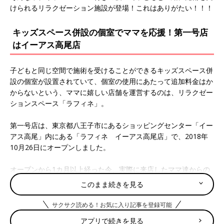
けられるリラクゼーション施設が登場！これはありがたい！！！
キッズスペース併設の個室でママを応援！第一号店
はイーアス高尾店
子どもと同じ空間で施術を受けることができるキッズスペース併
設の個室が設置されていて、個室の使用にあたって追加料金はか
からないという、ママに嬉しい店舗を運営するのは、リラクゼー
ションスペース「ラフィネ」。
第一号店は、東京都八王子市にあるショッピングセンター「イー
アス高尾」内にある「ラフィネ イーアス高尾店」で、2018年
10月26日にオープンしました。
オープンから1カ月以上経った今、実際に来店したママ達からの
声や、今後拡大していくのか、またキッズスペースの詳細につい
このまま続きを見る
てを担当者に話を伺いました。
サクサク読める！お気に入り記事を登録可能
ーーキッズスペース併設のきっかけを教えてくださ
アプリで続きを見る