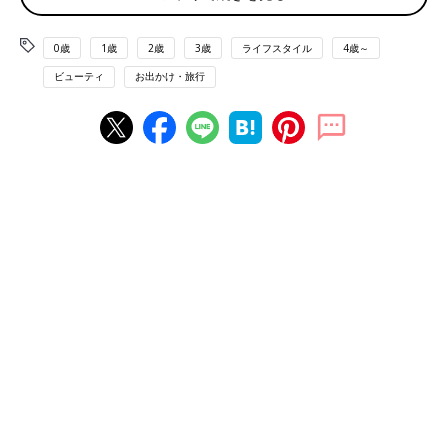
い。
0歳
1歳
2歳
3歳
ライフスタイル
4歳～
「子育て中のママが、子どもを家族などに預けてリラックスしに
ビューティ
お出かけ・旅行
来店されることは以前からありましたが『預けることが難しいの
で子どもと一緒に店内で過ごせないか』というお問い合わせも少
なからずあり、日々ストレスと闘う子育て中のママにも気軽に来
店してもらえるよう、キッズスペース併設店を考えました。」
ーーキッズスペースの詳細や、工夫について教えて
ください。
「子どもと一緒に入室できる個室なので、子どもの気配を感じな
がら、まわりを気にせずに施術を受けられます。さらに、子ども
が喜んで夢中になりそうなアニメや番組もたくさん用意していま
す。
また、他の個室よりも壁を高くし、子どもの声が外に漏れにくい
ように防音性を高めた設計にしています。
個室内にベビーカーや子どもの飲食物（匂いの出ないもの）、お