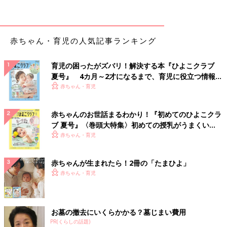
ともあります。痛みのため機嫌が悪くなりがちですが、1週間ほ
どで自然に治ります」
●ヘルペス性口内炎
赤ちゃん・育児の人気記事ランキング
「ヘルペス性口内炎は、ヘルペスウイルスが原因の炎症です。38
育児の困ったがズバリ！解決する本『ひよこクラブ
～40度の高熱が出て、よだれが増えます。口内に刺激痛があるの
夏号』 4カ月～2才になるまで、育児に役立つ情報が
で、離乳食を食べられなくなります」
いっぱい！
赤ちゃん・育児
赤ちゃんの口・歯の病気 口内炎の症状と
赤ちゃんのお世話まるわかり！『初めてのひよこクラ
ケア【医師監修】
ブ 夏号』〈巻頭大特集〉初めての授乳がうまくい
赤ちゃんの病気【口内炎】って？おっぱいやミ
く！ おっぱい・ミルクの基本と夏のトラブル 解決テ
赤ちゃん・育児
ルクの飲みが悪くなったり食欲が落ちたら、脱
ク
水症状に注意。
赤ちゃんが生まれたら！2冊の「たまひよ」
口の中に白っぽいカスがつく【鵞口瘡（口腔カンジ
赤ちゃん・育児
ダ症）】
お墓の撤去にいくらかかる？墓じまい費用
「鵞口瘡（がこうそう）は口腔（こうくう）カンジダ症とも呼ば
PR(くらしの話題)
れ、カンジダ菌というカビの一種が増殖し、頰の内側や舌の表