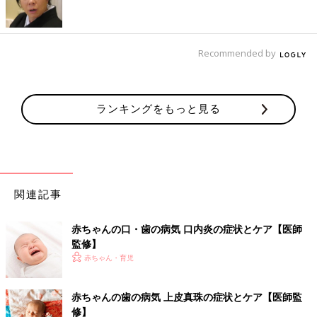
面、歯ぐきなどに白い乳カスのような点々がついたり、地図状に
広がったりします。
痛みやかゆみはありません。赤ちゃんが産道を通ったときに菌に
Recommended by
感染することが多いですが、不潔なガーゼやママの乳首、哺乳び
んの乳首から感染することもあるので注意しましょう。
ほうっておいても自然に治るので、無理に取り除こうとしないよ
うにします。症状が広がる場合は、受診しましょう」
ランキングをもっと見る
赤ちゃんの口・歯の病気 鵞口瘡・口腔カ
ンジタ症の症状とケア【医師監修】
赤ちゃんの病気【鵞口瘡（がこうそう）・口腔
カンジタ症（こうくうかんじだしょう）】っ
関連記事
て？口の中にミルクかすのようなものがつきま
すがほとんどは自然に治ります。
赤ちゃんの口・歯の病気 口内炎の症状とケア【医師
歯ぐきに歯のような粒ができる【上皮真珠】
監修】
赤ちゃん・育児
「上皮真珠（じょうひしんじゅ）とは、歯のような白くてかたい
粒が歯ぐきにできること。生まれたばかりの赤ちゃんの歯ぐきに
赤ちゃんの歯の病気 上皮真珠の症状とケア【医師監
は、米粒大から小さな真珠大の、白くてややかたい半球状の粒が
修】
できることがあります。これは、あごの中で乳歯がつくられたあ