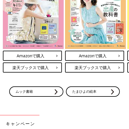
クス たまひよ新百科シリーズ)
大人気「新百科シリーズ」の「育児新百科」がリニューアル！
新生児から
3歳
まで、月齢別に毎日の赤ちゃんの成長の様子とマ
マ＆パパができることを徹底紹介。
毎日のお世話を基本からていねいに解説。
新生児期からのお世話も写真でよくわかる！ 月齢別に、体・心
の成長とかかわりかたを掲載。
Amazonで購入
Amazonで購入
ワンオペおふろの手順など、ママ・パパの「困った！」を具体的
なテクで解決。
楽天ブックスで購入
楽天ブックスで購入
予防接種や乳幼児健診、事故・けがの予防と対策、病気の受診の
目安などもわかりやすく紹介しています。
切り取って使える、「赤ちゃんの月齢別 発育・発達見通し表」
つき。
ムック書籍
たまひよの絵本
キャンペーン