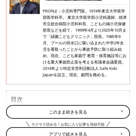
PROFILE：小児科専門医。1974年東京大学医学
部医学科卒。 東京大学医学部小児科講師、焼津
市立総合病院小児科科長、こどもの城小児保健
部長などを経て、 1999年4月より2025年10月ま
で「緑園こどもクリニック」院長。1985年9
月、プールの排水口に吸い込まれた中学2年女
児を看取ったことから事故予防に取り組み始
め、現在、こども家庭庁 教育・保育施設等にお
ける重大事故防止策を考える有識者会議委員。
2014年より特定非営利活動法人 Safe Kids
Japanを設立。現在、顧問を務める。
目次
口の中に水疱ができて痛む【口内炎】
このまま続きを見る
口の中に白っぽいカスがつく【鵞口瘡（口腔カンジダ
サクサク読める！お気に入り記事を登録可能
症）】
アプリで続きを見る