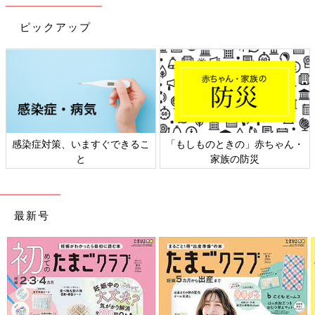
ピックアップ
感染症対策、いますぐできるこ
「もしものときの」赤ちゃん・
と
家族の防災
妊娠日数・生後日数に合わせて専門家のアドバイスを毎日お届
け。同じ出産月のママ同士で情報交換したり、励ましあったりで
きる「ルーム」や、写真だけでは伝わらない”できごと”を簡単に
最新号
記録できる「成長きろく」も大人気！
ダウンロード（無料）
育児中におススメの本
最新! 初めての育児新百科 (ベネッセ・ムック たまひよブッ