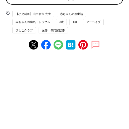
歯ぐきに歯のような粒ができる【上皮真珠】
舌に赤と白の模様ができる【地図状舌】
【小児科医】山中龍宏 先生
赤ちゃんのお世話
赤ちゃんの病気・トラブル
0歳
1歳
アーカイブ
口の中に水疱ができて痛む【口内炎】
ひよこクラブ
医師・専門家監修
「口内炎（こうないえん）は、病気などで体力が落ちているとき
にかかりやすく、口の中やのどの奥あたりに赤く腫（は）れたボ
ツボツができ、痛んだり水疱になったりします。
自然に治りますが、ひどくなったときはステロイド薬入り塗り薬
や抗ウイルス薬入り塗り薬を塗れば、１週間ほどで治ります。痛
みがあるときは、消化がよく刺激の少ない食べ物を与え、こまめ
に水分補給をします。口内炎は２種類あり、特徴が少し異なりま
す」
●アフタ性口内炎
「アフタ性口内炎の症状は、口の中の広い範囲が赤くなり、水疱
が破れて広がります。潰瘍になって熱が出たり、口が臭くなるこ