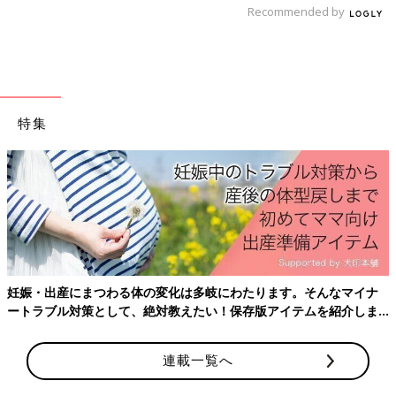
赤ちゃんの口・歯の病気 地図状舌の症状
Recommended by
とケア【医師監修】
赤ちゃんの病気【地図状舌（ちずじょうぜ
つ）】って？舌の表面に白い斑点が現れ、赤い
まだら模様に。自然に治ることが多いです。
自然に治ることが多いようですが、気になることは医師に聞いて
特集
みるのが安心ですね。高熱が出たり、痛みを伴うケースもあるよ
うなので、「なんだかおかしい」と思ったら、早めに対処しまし
ょう。（文・ひよこクラブ編集部）
監修／【小児科医】山中龍宏 先生
初回公開日 2019/08/28
育児中におススメのアプリ
妊娠・出産にまつわる体の変化は多岐にわたります。そんなマイナ
ートラブル対策として、絶対教えたい！保存版アイテムを紹介しま
す。
アプリ「まいにちのたまひよ」
連載一覧へ