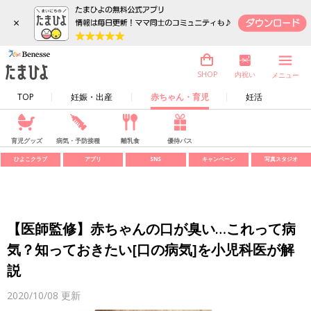
×
内祝い
SHOP
メニュー
TOP
妊娠・出産
赤ちゃん・育児
妊活
育児グッズ
病気・予防接種
離乳食
優待パス
ひよこクラブ
アプリ
SNS
キャンペーン
写真スタジオ
【医師監修】赤ちゃんの口が臭い…これって病
気？知っておきたい[口の病気]を小児科医が解
説
2020/10/08
更新