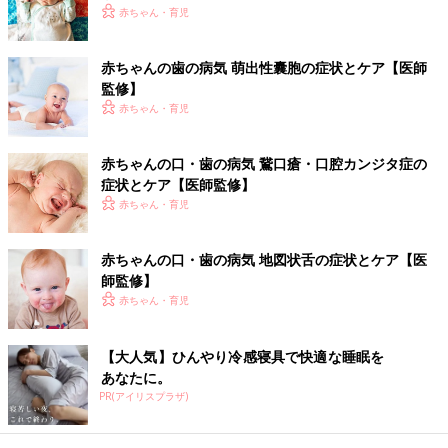
赤ちゃん・育児
とに残った組織が、歯ぐきの表面に出てきたもの。
新生児の80％程度に見られ、乳歯が生えるころには自然になくな
ります。無理に取ろうとしないようにします」
赤ちゃんの歯の病気 萌出性囊胞の症状とケア【医師
監修】
赤ちゃんの歯の病気 上皮真珠の症状とケ
赤ちゃん・育児
ア【医師監修】
赤ちゃんの病気【上皮真珠（じょうひしんじ
赤ちゃんの口・歯の病気 鵞口瘡・口腔カンジタ症の
ゅ）】って？歯ぐきに見られる、大小さまざま
症状とケア【医師監修】
なツヤのある白くてややかたいかたまりが上皮
赤ちゃん・育児
真珠です。
舌に赤と白の模様ができる【地図状舌】
赤ちゃんの口・歯の病気 地図状舌の症状とケア【医
師監修】
「地図状舌（ちずじょうぜつ）は、舌の表面に白っぽく縁取られ
赤ちゃん・育児
た赤い地図状の模様ができるもので、初めは舌の表面に白い斑点
が現れ、それがはがれると赤いまだら模様になります。
【大人気】ひんやり冷感寝具で快適な睡眠を
低月齢では気づかないことも多く、模様は数日で消えますが、部
あなたに。
位や形を変えて長い間続くこともあります。治療の必要はありま
PR(アイリスプラザ)
せん」