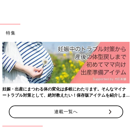
・KAPHA：カパ
□ いつも眠たい
□ くよくよしがち
□ 色白でぽっちゃり体型
特集
□ 感情にまかせて食べる
□ 話し方はゆっくり
□ 体がむくみやすい
３つのドーシャタイプの特徴
まずは、ヴァータ（風）の特徴から見てましょう。
体型は痩せ型で寒さに弱く便秘がちな体質が多いです。思考はい
妊娠・出産にまつわる体の変化は多岐にわたります。そんなマイナ
つもフル回転で思い立ったら吉日のようなところがありますが、
ートラブル対策として、絶対教えたい！保存版アイテムを紹介しま
持続性がなくすぐにあきてしまうことも。情報収集が得意な人が
す。
多いです。
連載一覧へ
次に、ピッタ（火）の特徴です。
体型は中肉中背で顔立ちがきりっとしていることが多いです。体
内がいつもほてっているので、冷たいものを好みます。集中力や