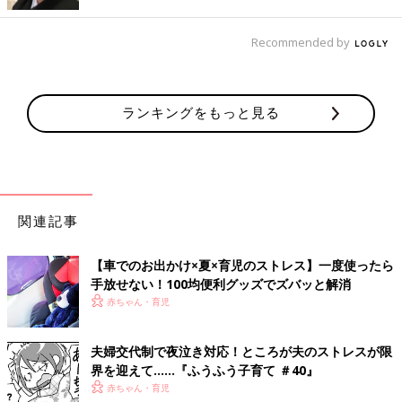
画像提供／花咲 美幸
Recommended by
身体を構成するエネルギーを「ドーシャ（体質）」と呼んでい
て、私たちの身体は3つのドーシャで構成されています。3つのド
ーシャは、消化力やメンタルの傾向にあわせて次の3つに分けら
れます。
ランキングをもっと見る
・VATA （ヴァータ）風
・PITTA (ピッタ)火
・KAPHA （カパ）水
関連記事
3つのドーシャが均等に保たれていると病気になりにくいという
考え方ですが、性質や多くの人は体質に応じてどれかのドーシャ
【車でのお出かけ×夏×育児のストレス】一度使ったら
手放せない！100均便利グッズでズバッと解消
に偏っています。その偏っているドーシャがあなたのドーシャタ
赤ちゃん・育児
イプになります。ご自身のドーシャタイプに合わせたライフスタ
イルを送ることで3つのドーシャが均等に近くなり、心身ともに
健やかな状態をキープできるようになるのです。
夫婦交代制で夜泣き対応！ところが夫のストレスが限
界を迎えて……『ふうふう子育て ＃40』
あなたはどのドーシャタイプ？
赤ちゃん・育児