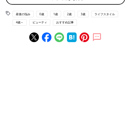
ますか？
「額にオイルをたらすあのマッサージ？」「全身オイルトリート
産後の悩み
0歳
1歳
2歳
3歳
ライフスタイル
メント？」「インドエステのこと？」などをイメージされるかも
しれませんね。いまいちアーユルヴェーダがピンとこないという
4歳～
ビューティ
おすすめ記事
方もいると思いますので、まずはアーユルヴェーダがどういうも
のなのかをご紹介します。
5000年の歴史をもつインド・スリランカ発祥の伝承医学
アーユルヴェーダとは、インド・スリランカ発祥の東洋医学をベ
ースとした5000年の歴史をもつ世界最古の若返り自然療法で
す。サンスクリット語で、Ayur （アーユ）は「生命」、veda(ヴ
ェーダ)は「科学・知恵」を意味しています。
ひとりひとりの体質別にあわせたライフスタイルを送ることで、
病気にかかりづらい体質をキープできるようになったり、いつま
でも若々しい心（マインド）と体を保てるようになったりしま
す。
アーユルヴェーダ3つのドーシャ