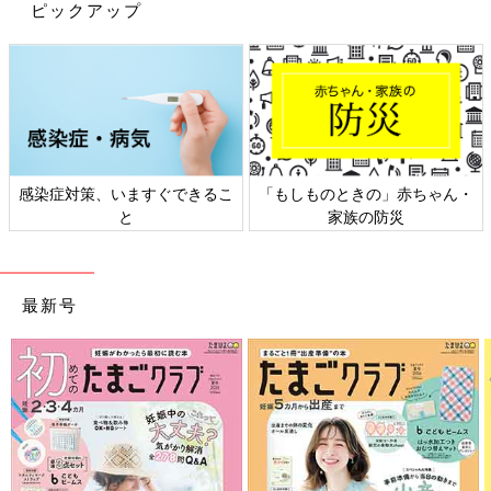
ピックアップ
競争心が高いので、リーダーや起業家に多いタイプです。負けず
嫌いで完璧主義なため、頑張り屋さんが多いのが特徴にありま
す。
最後に、カパ（水）の特徴。
色白でぽっちゃりタイプが多く、おっとりしていて情が深いタイ
プです。なにごともゆっくりしているけれど、確実なのでまわり
からの信頼を得やすいのも特徴です。ストレスがたまると暴飲暴
感染症対策、いますぐできるこ
「もしものときの」赤ちゃん・
食に走りやすいタイプでもあります。
と
家族の防災
子育てストレスを解消！ドーシャタイプ別解消法で
キレイと健康を！
最新号
子育てをしているとイライラしてしまうことも多いと思います。
イライラはお肌にもよくありませんし、健康にも影響を与えます
ので、アーユルヴェーダ式の五感を解放していくストレス解消法
でスッキリしてみませんか。ここでご紹介するストレス解消法
は、「1.五感」「2.芳香療法」「3.食事法」「4.運動」の4つがあ
ります。このストレス解消法のポイントはそれぞれのドーシャタ