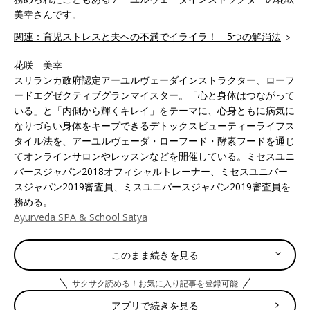
美幸さんです。
関連：育児ストレスと夫への不満でイライラ！ 5つの解消法
花咲 美幸
スリランカ政府認定アーユルヴェーダインストラクター、ローフ
ードエグゼクティブグランマイスター。「心と身体はつながって
いる」と「内側から輝くキレイ」をテーマに、心身ともに病気に
なりづらい身体をキープできるデトックスビューティーライフス
タイル法を、アーユルヴェーダ・ローフード・酵素フードを通じ
てオンラインサロンやレッスンなどを開催している。ミセスユニ
バースジャパン2018オフィシャルトレーナー、ミセスユニバー
スジャパン2019審査員、ミスユニバースジャパン2019審査員を
務める。
Ayurveda SPA & School Satya
美容と健康に良いアーユルヴェーダを知っています
このまま続きを見る
か？
サクサク読める！お気に入り記事を登録可能
皆さんはアーユルヴェーダと聞いて、はじめに何をイメージされ
アプリで続きを見る