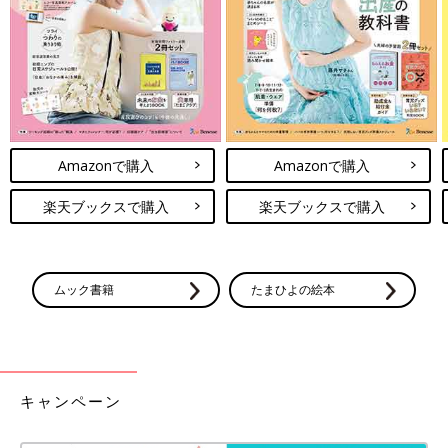
イプで異なりますので、あなたのドーシャタイプに合わせて試し
てみてください。
ヴァ―タ（風）のストレス解消法
1.五感
ヴァ―タタイプは、「聴覚」と「触覚」を癒していくことでメン
タルタイプが穏やかになると言われています。
Amazonで購入
Amazonで購入
例えば、心地よい音楽を聴くこと。これはお家やお風呂などリラ
楽天ブックスで購入
楽天ブックスで購入
ックスできる場所で行ってください。さらに、心地よいと感じる
香りをたくと一層効果がアップしますよ。就寝前に手軽にできる
ので、とってもおすすめです。
ムック書籍
たまひよの絵本
2.芳香療法
ヴァ―タタイプには、ラベンダーやゼラニウムの香りが良いです
よ。これらの香りを部屋にディフューズしたり、お風呂に入れて
みたりしてください。
キャンペーン
3.食事法
ヴァータタイプの人は、とにかく体を冷やさないことがポイント