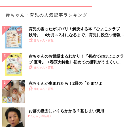
赤ちゃん・育児の人気記事ランキング
育児の困ったがズバリ！解決する本『ひよこクラブ
秋号』 4カ月～2才になるまで、育児に役立つ情報が
いっぱい！
赤ちゃん・育児
赤ちゃんのお世話まるわかり！『初めてのひよこクラ
ブ 夏号』〈巻頭大特集〉初めての授乳がうまくい
く！ おっぱい・ミルクの基本と夏のトラブル 解決テ
赤ちゃん・育児
ク
赤ちゃんが生まれたら！2冊の「たまひよ」
赤ちゃん・育児
お墓の撤去にいくらかかる？墓じまい費用
PR(くらしの話題)