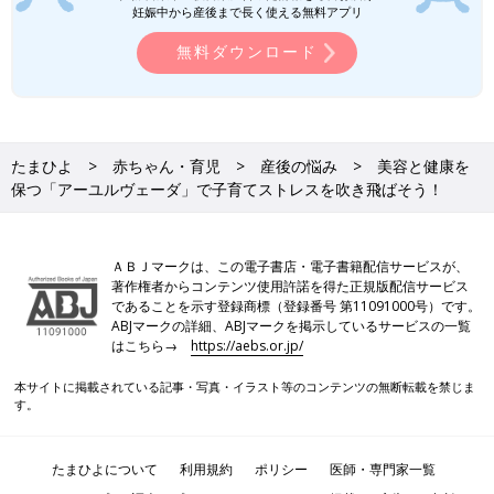
妊娠中から産後まで長く使える無料アプリ
3.食事法
生野菜や生フルーツが身体を冷やすからよくないと言われていま
無料ダウンロード
すが、ピッタタイプの人だけは生ものや冷たいものがおすすめで
す。スープも冷製のものだと良いですね。味は、「渋」「苦」味
のあるものが良いでしょう。
たまひよ
赤ちゃん・育児
産後の悩み
美容と健康を
4.運動
保つ「アーユルヴェーダ」で子育てストレスを吹き飛ばそう！
ピッタタイプはジョギングや速いウオーキングなどの運動がスト
レス解消にも効果的です。
ＡＢＪマークは、この電子書店・電子書籍配信サービスが、
カパ（水）のストレス解消法
著作権者からコンテンツ使用許諾を得た正規版配信サービス
であることを示す登録商標（登録番号 第11091000号）です。
1.五感
ABJマークの詳細、ABJマークを掲示しているサービスの一覧
カパタイプは、「嗅覚」と「味覚」が癒されますので、心地よい
はこちら→
https://aebs.or.jp/
香りの中で美味しいものを食べるだけでメンタルが満たされ元気
本サイトに掲載されている記事・写真・イラスト等のコンテンツの無断転載を禁じま
になれます。心地よいと感じる香りをたきながらゆっくり眠ると
す。
いうのもおすすめです。
2.芳香療法
たまひよについて
利用規約
ポリシー
医師・専門家一覧
カパタイプは、ユーカリやローズマリーの香りがおすすめなの