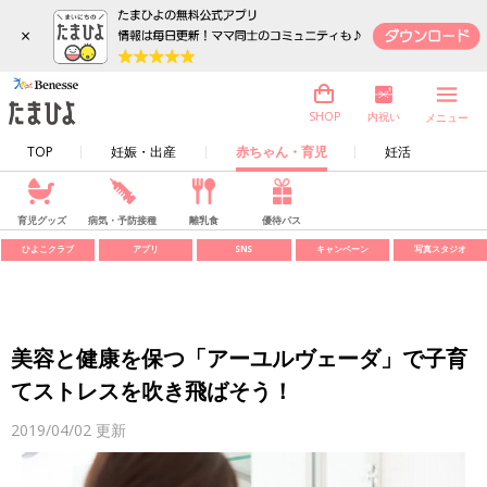
×
内祝い
SHOP
メニュー
TOP
妊娠・出産
赤ちゃん・育児
妊活
育児グッズ
病気・予防接種
離乳食
優待パス
ひよこクラブ
アプリ
SNS
キャンペーン
写真スタジオ
美容と健康を保つ「アーユルヴェーダ」で子育
てストレスを吹き飛ばそう！
2019/04/02
更新