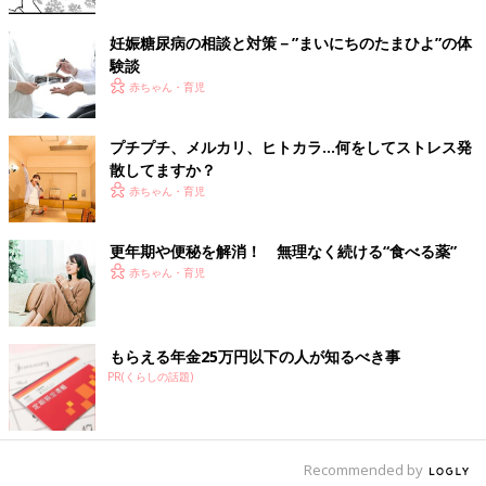
それでは、今のあなたのドーシャタイプがどれなのかを簡単にチ
妊娠糖尿病の相談と対策－”まいにちのたまひよ”の体
ェックしてみましょう！もっともチェックが多くついたドーシャ
験談
が今のあなたのドーシャタイプになります。
赤ちゃん・育児
プチプチ、メルカリ、ヒトカラ…何をしてストレス発
・VATA：ヴァータ
散してますか？
□ 冷え性である
赤ちゃん・育児
□ 痩せ型である
□ 早口である
□ 思い立ったらすぐ行動にうつす
更年期や便秘を解消！ 無理なく続ける“食べる薬”
□ お肌が乾燥する
赤ちゃん・育児
□ 落ち込みやすく、すぐに心配になる
・PITTA：ピッタ
もらえる年金25万円以下の人が知るべき事
□ 体がほてっている
PR(くらしの話題)
□ 真冬でも冷たいものを飲みたくなる
□ 暑い日が苦手
□ 熱しやすく冷めやすい
□ ニキビができやすい
Recommended by
□ 怒りっぽい