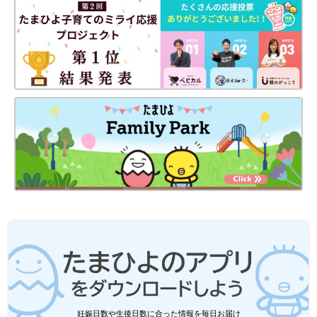
です。生野菜がいいと言われていますが、ヴァータタイプの人は
とくに温野菜がおすすめで、他にも温かいものやゆでた料理を食
べましょう。味は「甘」「酸」「塩」味のあるものが合っていま
す。
4.運動
ヴァ―タタイプは、軽めのダンスやウオーキング、ヨガなどがス
トレス解消にも効果的です。
ピッタ（火）のストレス解消法
1.五感
ピッタタイプは「視覚」が重要です。キレイと感じる景色を見る
ように、美しいものを眺めることでメンタルが癒される傾向にあ
ります。好きな宝石やお花を見る・飾るなどもおすすめです。
2.芳香療法
ピッタタイプには、ジャスミンやサンダルウッドの香りが良いで
す。これらの香りを部屋にディフューズしたり、お風呂に入れて
みたりしてください。
妊娠日数や生後日数に合った情報を毎日お届け